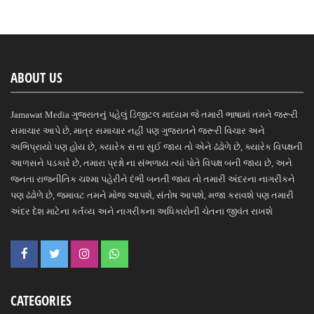
ABOUT US
Jamawat Media ગુજરાતનું પહેલું ડિજીટલ માધ્યમ જે તમારી ભાષામાં તમને જરૂરી
સમાચાર આપે છે, માત્ર સમાચાર નહીં પણ ગુજરાતને જરૂરી વિચાર અને
અભિપ્રાયો પણ હોય છે, ક્યારેક સત્તા સુઈ જાય તો એને ઢંઢોળે છે, ક્યારેક વિપક્ષની
આળસને પડકારે છે, તમારા પ્રશ્નો ના સંભળાય ત્યાં પોતે વિપક્ષ બની જાય છે, અને
જનતા રાજનીતિક ચશ્મા પહેરીને દંભી બનતી જાય તો તમારી અંદરના નાગરીકને
પણ ઢંઢોળે છે, જમાવટ તમને મોજ આપશે, સંતોષ આપશે, મજા કરાવશે પણ તમારી
અંદર દેશ માટેના કર્તવ્ય અને નાગરીકના અધિકારોની ચેતના જીવંત રાખશે
CATEGORIES