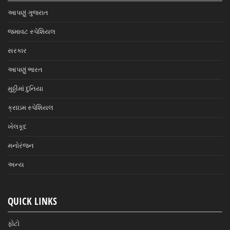
આપણું ગુજરાત
જમાવટ સ્પેશિયલ
સરકાર
આપણું ભારત
મુઠ્ઠીમાં દુનિયા
ક્રાઇમ સ્પેશિયલ
ખેલકૂદ
મનોરંજન
અન્ય
QUICK LINKS
ફોટો