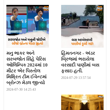
મનુ ભાકર અને
હિંમતનગર - અંડર
સરબજોત સિંહે પેરિસ
બ્રિજમાં ભરાયેલા
ઓલિમ્પિક 2024માં 10
વરસાદી પાણીમાં બસ
મીટર એર પિસ્તોલ
ફસાઇ હતી.
મિશ્રિત ટીમ ઈવેન્ટમાં
2024-07-29 13:57:54
બ્રોન્ઝ મેડલ જીત્યો
2024-07-30 14:25:43