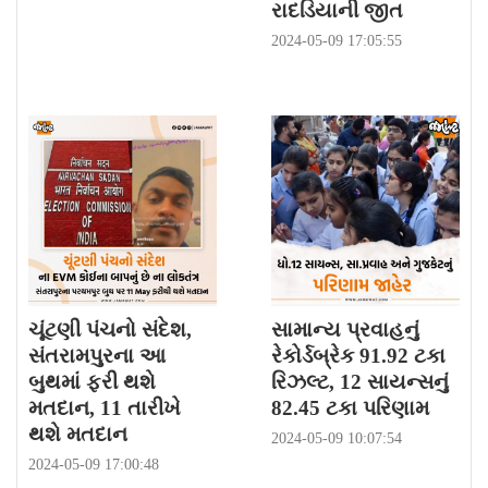
રાદડિયાની જીત
2024-05-09 17:05:55
ચૂંટણી પંચનો સંદેશ,
સામાન્ય પ્રવાહનું
સંતરામપુરના આ
રેકોર્ડબ્રેક 91.92 ટકા
બુથમાં ફરી થશે
રિઝલ્ટ, 12 સાયન્સનું
મતદાન, 11 તારીખે
82.45 ટકા પરિણામ
થશે મતદાન
2024-05-09 10:07:54
2024-05-09 17:00:48