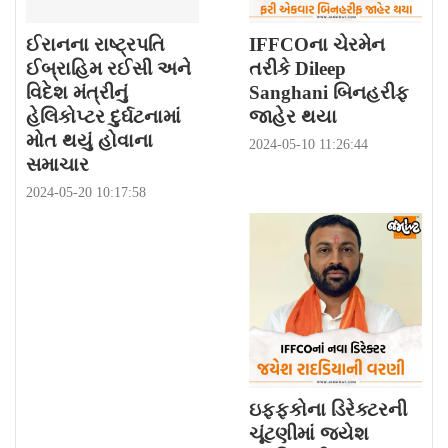
ઈરાનના રાષ્ટ્રપતિ
IFFCOના ચેરમેન
ઈબ્રાહિમ રઈસી અને
તરીકે Dileep
વિદેશ મંત્રીનું
Sanghani બિનહરીફ
હેલિકોપ્ટર દુર્ઘટનામાં
જાહેર થયા
મોત થયું હોવાના
2024-05-10 11:26:44
સમાચાર
2024-05-20 10:17:58
ઇફ્ફકોના ડિરેક્ટરની
ચૂંટણીમાં જયેશ