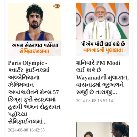
Paris Olympic -
શનિવારે PM Modi
ક્વાર્ટર ફાઈનલમાં
લઈ શકે છે
અલ્બેનિયાના
Wayanadની મુલાકાત,
ઝેલિમખાન
વાયનાડમાં ભૂસ્ખલને
અબાકારોવને મેન્સ 57
સર્જી છે તારાજી...
કિગ્રા ફ્રી સ્ટાઇલમાં
2024-08-08 15:51:14
હરાવી અમન સેહરાવત
પહોંચ્યા
સેમિફાઈનલમાં...
2024-08-08 16:42:35