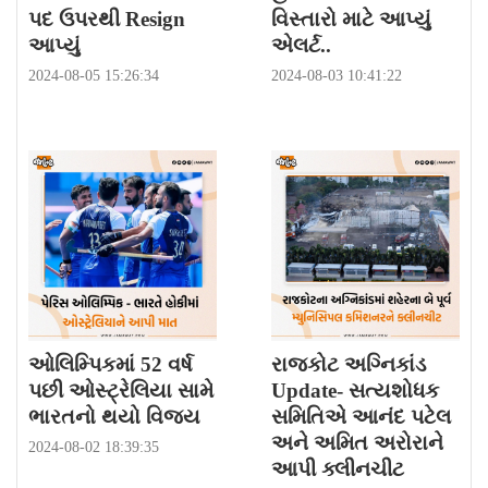
પદ ઉપરથી Resign
વિસ્તારો માટે આપ્યું
આપ્યું
એલર્ટ..
2024-08-05 15:26:34
2024-08-03 10:41:22
ઓલિમ્પિકમાં 52 વર્ષ
રાજકોટ અગ્નિકાંડ
પછી ઓસ્ટ્રેલિયા સામે
Update- સત્યશોધક
ભારતનો થયો વિજય
સમિતિએ આનંદ પટેલ
અને અમિત અરોરાને
2024-08-02 18:39:35
આપી ક્લીનચીટ