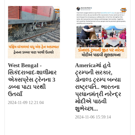
West Bengal -
Americaમાં હવે
સિકંદરાબાદ-શાલીમાર
ટ્રમ્પની સરકાર,
એક્સપ્રેસ ટ્રેનના 3
ડોનાલ્ડ ટ્રમ્પ બન્યા
ડબ્બા પાટા પરથી
રાષ્ટ્રપતિ.. ભારતના
ઉતર્યા
પ્રધાનમંત્રી નરેન્દ્ર
મોદીએ પાઠવી
2024-11-09 12:21:04
શુભેચ્છા...
2024-11-06 15:59:14