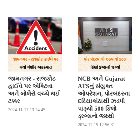
જામનગર - રાજકોટ
NCB અને Gujarat
હાઈવે પર એક્ટિવા
ATSનું સંયુક્ત
અને બોલેરો વચ્ચે થઈ
ઓપરેશન, પોરબંદરના
ટક્કર
દરિયાકાંઠાથી ઝડપી
પાડ્યો 500 કિલો
2024-11-17 13:24:45
ડ્રગ્સનો જથ્થો
2024-11-15 12:56:31