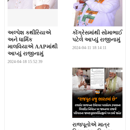
અલ્પેશ કથીરિયાએ
કોંગ્રેસમાંથી સોમાભાઈ
અને ધાર્મિક
પટેલે આપ્યું રાજીનામું
માલવિયાએ AAPમાંથી
2024-04-11 18:14:11
આપ્યું રાજીનામું
2024-04-18 15:52:39
રાજપૂતોએ માત્ર