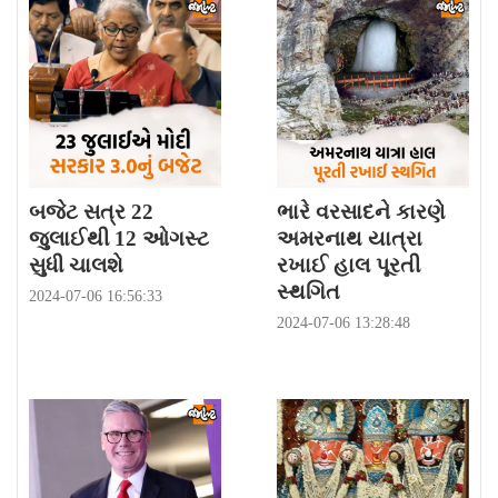
બજેટ સત્ર 22
ભારે વરસાદને કારણે
જુલાઈથી 12 ઓગસ્ટ
અમરનાથ યાત્રા
સુધી ચાલશે
રખાઈ હાલ પૂરતી
સ્થગિત
2024-07-06 16:56:33
2024-07-06 13:28:48