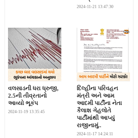
2024-11-21 13:47:30
વલસાડની ધરા ધ્રુજી,
દિલ્હીના પરિવહન
2.5ની તીવ્રતાનો
મંત્રી અને આમ
આવ્યો ભૂકંપ
આદમી પાર્ટીના નેતા
કૈલાશ ગેહલોતે
2024-11-19 13:35:45
પાર્ટીમાંથી આપ્યું
રાજીનામું..
2024-11-17 14:24:11