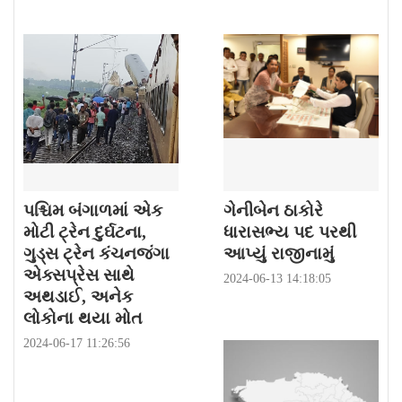
પશ્ચિમ બંગાળમાં એક
ગેનીબેન ઠાકોરે
મોટી ટ્રેન દુર્ઘટના,
ધારાસભ્ય પદ પરથી
ગુડ્સ ટ્રેન કંચનજંગા
આપ્યું રાજીનામું
એક્સપ્રેસ સાથે
2024-06-13 14:18:05
અથડાઈ, અનેક
લોકોના થયા મોત
2024-06-17 11:26:56