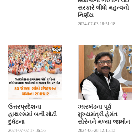
શિક્ષકોની ભરતીને લઈ
સરકારે લીધો મહત્વનો
નિર્ણય
2024-07-03 18:51:18
ઉત્તરપ્રદેશના
ઝારખંડના પૂર્વ
હાથરસમાં બની મોટી
મુખ્યમંત્રી હેમંત
દુર્ઘટના
સોરેનને મળ્યા જામીન
2024-07-02 17:36:56
2024-06-28 12:15:13