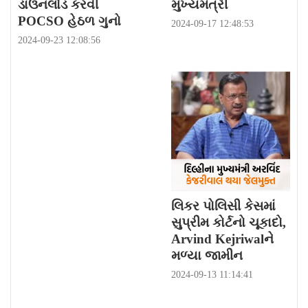
ડાઉનલોડ કરવી
મુખ્યમંત્રી
POCSO હેઠળ ગુનો
2024-09-17 12:48:53
2024-09-23 12:08:56
લિકર પોલિસી કેસમાં
સુપ્રીમ કોર્ટનો ચૂકાદો,
Arvind Kejriwalને
મળ્યા જામીન
2024-09-13 11:14:41