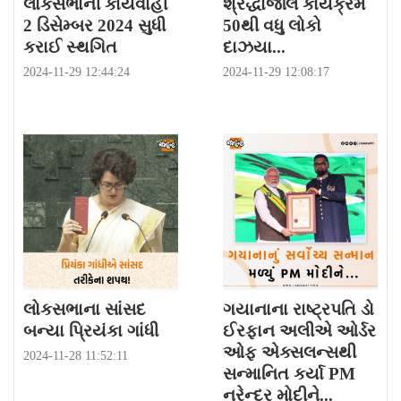
લોકસભાની કાર્યવાહી
શ્રદ્ધાંજલિ કાર્યક્રમ
2 ડિસેમ્બર 2024 સુધી
50થી વધુ લોકો
કરાઈ સ્થગિત
દાઝયા...
2024-11-29 12:44:24
2024-11-29 12:08:17
લોકસભાના સાંસદ
ગયાનાના રાષ્ટ્રપતિ ડો
બન્યા પ્રિયંકા ગાંધી
ઈરફાન અલીએ ઓર્ડર
ઓફ એક્સલન્સથી
2024-11-28 11:52:11
સન્માનિત કર્યા PM
નરેન્દ્ર મોદીને...