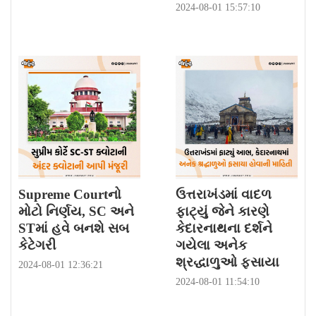
2024-08-01 15:57:10
Supreme Courtનો
ઉત્તરાખંડમાં વાદળ
મોટો નિર્ણય, SC અને
ફાટ્યું જેને કારણે
STમાં હવે બનશે સબ
કેદારનાથના દર્શને
કેટેગરી
ગયેલા અનેક
શ્રદ્ધાળુઓ ફસાયા
2024-08-01 12:36:21
2024-08-01 11:54:10