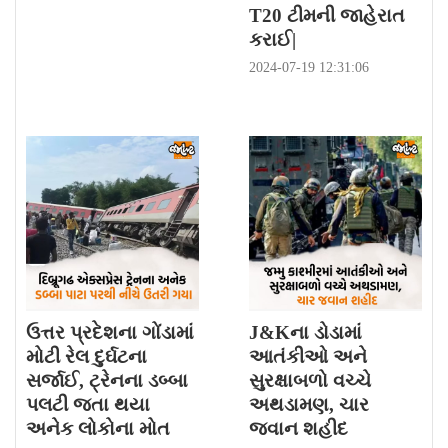
T20 ટીમની જાહેરાત
કરાઈ|
2024-07-19 12:31:06
ઉત્તર પ્રદેશના ગોંડામાં
J&Kના ડોડામાં
મોટી રેલ દુર્ઘટના
આતંકીઓ અને
સર્જાઈ, ટ્રેનના ડબ્બા
સુરક્ષાબળો વચ્ચે
પલટી જતા થયા
અથડામણ, ચાર
અનેક લોકોના મોત
જવાન શહીદ