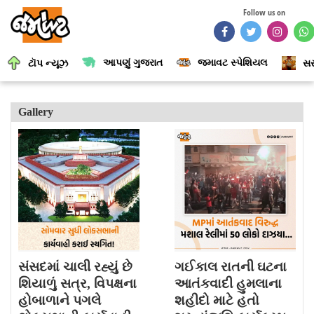
Follow us on
આપણું ગુજરાત
જમાવટ સ્પેશિયલ
ટૉપ ન્યૂઝ
સર
Gallery
સંસદમાં ચાલી રહ્યું છે
ગઈકાલ રાતની ઘટના
શિયાળું સત્ર, વિપક્ષના
આતંકવાદી હુમલાના
હોબાળાને પગલે
શહીદો માટે હતો