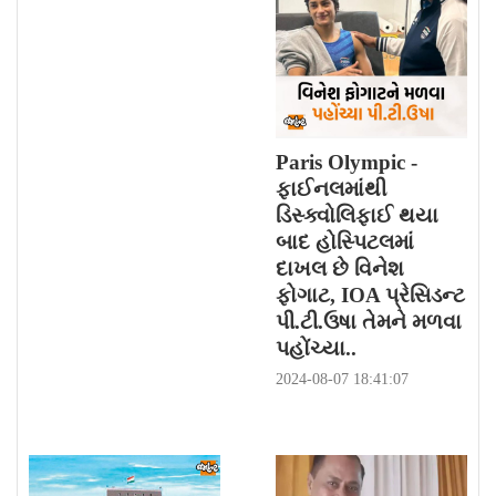
Paris Olympic -
ફાઈનલમાંથી
ડિસ્ક્વોલિફાઈ થયા
બાદ હોસ્પિટલમાં
દાખલ છે વિનેશ
ફોગાટ, IOA પ્રેસિડન્ટ
પી.ટી.ઉષા તેમને મળવા
પહોંચ્યા..
2024-08-07 18:41:07