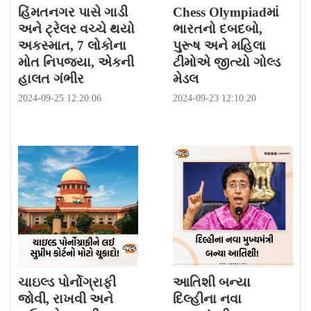
હિંમતનગર પાસે ગાડી
Chess Olympiadમાં
અને ટ્રેલર વચ્ચે થયો
ભારતનો દબદબો,
અકસ્માત, 7 લોકોના
પુરૂષ અને મહિલા
મોત નિપજ્યા, એકની
ટીમોએ જીત્યો ગોલ્ડ
હાલત ગંભીર
મેડલ
2024-09-25 12:20:06
2024-09-23 12:10:20
ચાઇલ્ડ પોર્નોગ્રાફી
આતિશી બન્યા
જોવી, રાખવી અને
દિલ્હીના નવા