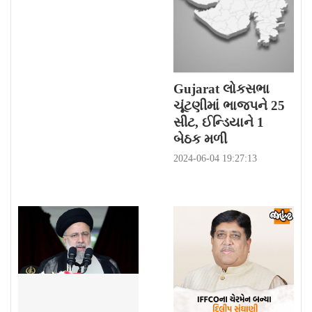
Gujarat લોકસભા
ચૂંટણીમાં ભાજપને 25
સીટ, ઈન્ડિયાને 1
બેઠક મળી
2024-06-04 19:27:13