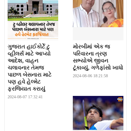
ગુજરાત હાઈકોર્ટે ટુ
મોરબીમાં એક જ
વ્હીલર્સ માટે આપ્યો
પરિવારના ત્રણ
આદેશ, વાહન
સભ્યોએ જીવન
ચલાવનાર તેમજ
ટૂંકાવ્યું, ગળેફાંસો ખાધો
પાછળ બેસનારા માટે
2024-08-06 18:21:58
પણ હવે હેલ્મેટ
ફરજિયાત કરાયું
2024-08-07 17:32:41