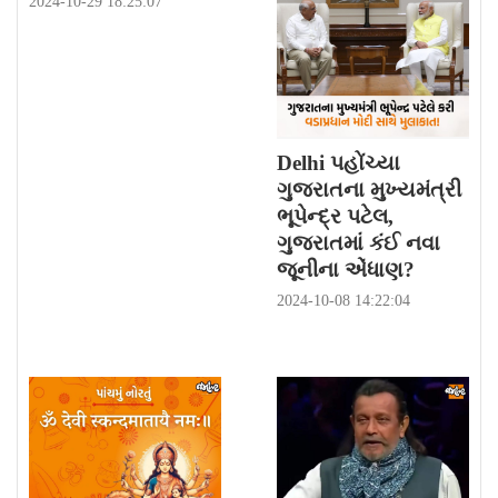
2024-10-29 18:25:07
Delhi પહોંચ્યા
ગુજરાતના મુખ્યમંત્રી
ભૂપેન્દ્ર પટેલ,
ગુજરાતમાં કંઈ નવા
જૂનીના એંધાણ?
2024-10-08 14:22:04