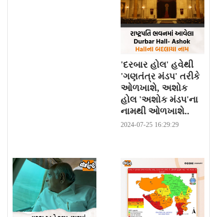
'દરબાર હોલ' હવેથી
'ગણતંત્ર મંડપ' તરીકે
ઓળખાશે, અશોક
હોલ 'અશોક મંડપ'ના
નામથી ઓળખાશે..
2024-07-25 16:29:29