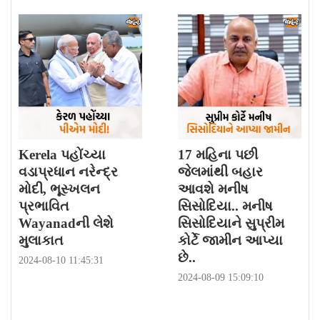
Kerela પહોંચ્યા
17 મહિના પછી
વડાપ્રધાન નરેન્દ્ર
જેલમાંથી બહાર
મોદી, ભૂસ્ખલન
આવશે મનીષ
પ્રભાવિત
સિસોદિયા.. મનીષ
Wayanadની લેશે
સિસોદિયાને સુપ્રીમ
મુલાકાત
કોર્ટે જામીન આપ્યા
છે..
2024-08-10 11:45:31
2024-08-09 15:09:10