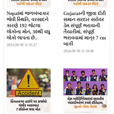
Nepalમાં જળબંબાકાર
Gujaratની જીવા દોરી
જેવી સ્થિતિ, વરસાદને
સમાન સરદાર સરોવર
કારણે 192 જેટલા
ડેમ સંપૂર્ણ ભરાવાની
લોકોના મોત, 30થી વધુ
તૈયારીમાં, સંપૂર્ણ
લોકો લાપતા છે..
ભરાવવામાં માત્ર 7 cm
બાકી
2024-09-30 11:35:27
2024-09-30 11:34:48