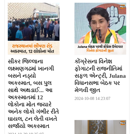
સીકર જિલ્લાના
કોંગ્રેસના વિનેશ
લક્ષ્મણગઢમાં ખાનગી
ફોગાટની રાજનીતિમાં
બસને નડ્યો
સફળ એન્ટ્રી, Julana
અકસ્માત, બસ પુલ
વિધાનસભા બેઠક પર
સાથે અથડાઈ... આ
મેળવી જીત
અકસ્માતમાં 12
2024-10-08 14:23:07
લોકોના મોત જ્યારે
અનેક લોકો ગંભીર રીતે
ઘાયલ, ટન લેતી વખતે
સર્જાયો અકસ્માત