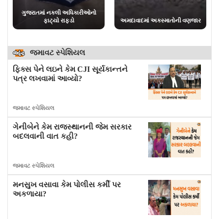
ટીએમસી સાંસદ મહુઆ મોઈત્રાની
પાંચ રાજ્યોની ચૂંટણીમાં સાંસદોને
વધી મુશ્કેલી
ભાજપે આપી હતી ટિકિટ
જમાવટ સ્પેશિયલ
ફિક્સ પેને લઇને કેમ CJI સૂર્યકાન્તને
પત્ર લખવામાં આવ્યો?
જમાવટ સ્પેશિયલ
ગેનીબેને કેમ રાજસ્થાનની જેમ સરકાર
બદલવાની વાત કહી?
જમાવટ સ્પેશિયલ
મનસુખ વસાવા કેમ પોલીસ કર્મી પર
અકળાયા?