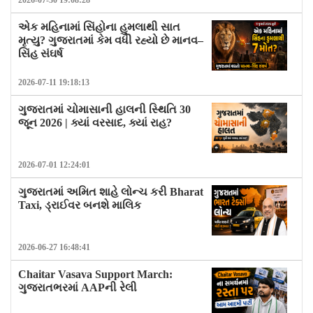
2026-07-30 19:08:28
એક મહિનામાં સિંહોના હુમલાથી સાત
મૃત્યુ? ગુજરાતમાં કેમ વધી રહ્યો છે માનવ–
સિંહ સંઘર્ષ
2026-07-11 19:18:13
ગુજરાતમાં ચોમાસાની હાલની સ્થિતિ 30
જૂન 2026 | ક્યાં વરસાદ, ક્યાં રાહ?
2026-07-01 12:24:01
ગુજરાતમાં અમિત શાહે લોન્ચ કરી Bharat
Taxi, ડ્રાઈવર બનશે માલિક
2026-06-27 16:48:41
Chaitar Vasava Support March:
ગુજરાતભરમાં AAPની રેલી