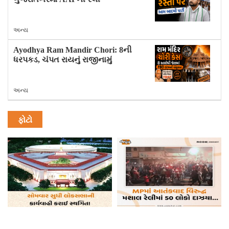
અન્ય
Ayodhya Ram Mandir Chori: 8ની
ધરપકડ, ચંપત રાયનું રાજીનામું
અન્ય
ફોટો