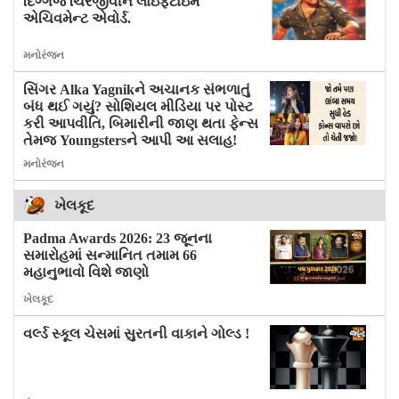
દિગ્ગજ ચિરંજીવીને લાઇફટાઇમ
એચિવમેન્ટ એવોર્ડ.
મનોરંજન
સિંગર Alka Yagnikને અચાનક સંભળાતું
બંધ થઈ ગયું? સોશિયલ મીડિયા પર પોસ્ટ
કરી આપવીતિ, બિમારીની જાણ થતા ફેન્સ
તેમજ Youngstersને આપી આ સલાહ!
મનોરંજન
ખેલકૂદ
Padma Awards 2026: 23 જૂનના
સમારોહમાં સન્માનિત તમામ 66
મહાનુભાવો વિશે જાણો
ખેલકૂદ
વર્લ્ડ સ્કૂલ ચેસમાં સુરતની વાકાને ગોલ્ડ !