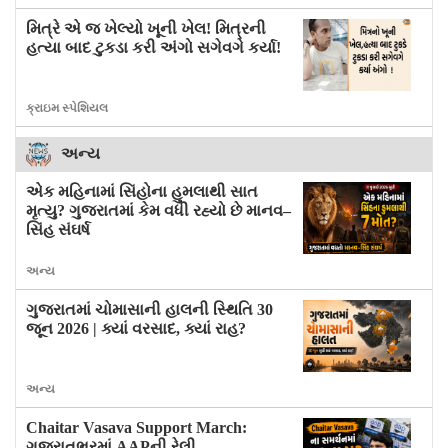
મિત્રે એ જ ખેલ્યો ખૂની ખેલ! મિત્રની
હત્યા બાદ ટુકડા કરી અંગો સગેવગે કર્યા!
ક્રાઇમ સ્પેશિયલ
અન્ય
એક મહિનામાં સિંહોના હુમલાથી સાત
મૃત્યુ? ગુજરાતમાં કેમ વધી રહ્યો છે માનવ–
સિંહ સંઘર્ષ
અન્ય
ગુજરાતમાં ચોમાસાની હાલની સ્થિતિ 30
જૂન 2026 | ક્યાં વરસાદ, ક્યાં રાહ?
અન્ય
Chaitar Vasava Support March:
ગુજરાતભરમાં AAPની રેલી