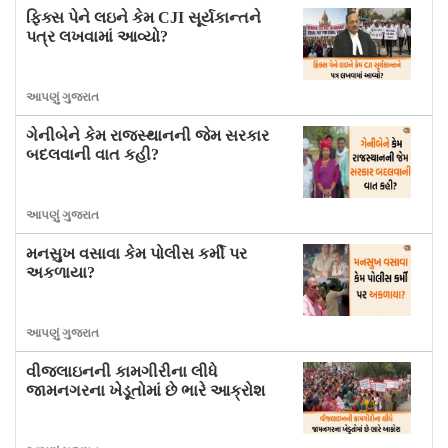
ફિક્સ પેને લઇને કેમ CJI સૂર્યકાન્તને
પત્ર લખવામાં આવ્યો?
આપણું ગુજરાત
ગેનીબેને કેમ રાજસ્થાનની જેમ સરકાર
બદલવાની વાત કહી?
આપણું ગુજરાત
મનસુખ વસાવા કેમ પોલીસ કર્મી પર
અકળાયા?
આપણું ગુજરાત
વીજલાઇનની કામગીરીના લીધે
જામનગરના ખેડૂતોમાં છે ભારે આક્રોશ