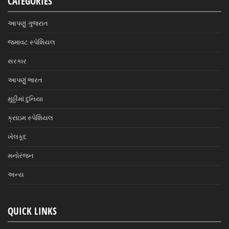
CATEGORIES
આપણું ગુજરાત
જમાવટ સ્પેશિયલ
સરકાર
આપણું ભારત
મુઠ્ઠીમાં દુનિયા
ક્રાઇમ સ્પેશિયલ
ખેલકૂદ
મનોરંજન
અન્ય
QUICK LINKS