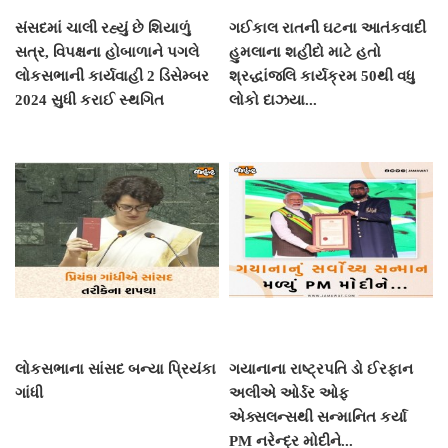
સંસદમાં ચાલી રહ્યું છે શિયાળું
ગઈકાલ રાતની ઘટના આતંકવાદી
સત્ર, વિપક્ષના હોબાળાને પગલે
હુમલાના શહીદો માટે હતો
લોકસભાની કાર્યવાહી 2 ડિસેમ્બર
શ્રદ્ધાંજલિ કાર્યક્રમ 50થી વધુ
2024 સુધી કરાઈ સ્થગિત
લોકો દાઝયા...
લોકસભાના સાંસદ બન્યા પ્રિયંકા
ગયાનાના રાષ્ટ્રપતિ ડો ઈરફાન
ગાંધી
અલીએ ઓર્ડર ઓફ
એક્સલન્સથી સન્માનિત કર્યા
PM નરેન્દ્ર મોદીને...