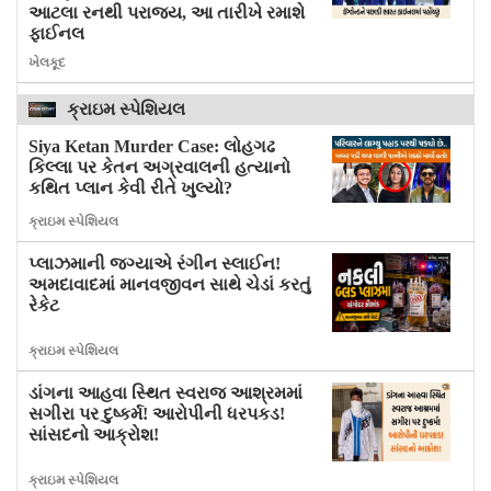
આટલા રનથી પરાજય, આ તારીખે રમાશે
ફાઈનલ
ખેલકૂદ
ક્રાઇમ સ્પેશિયલ
Siya Ketan Murder Case: લોહગઢ
કિલ્લા પર કેતન અગ્રવાલની હત્યાનો
કથિત પ્લાન કેવી રીતે ખુલ્યો?
ક્રાઇમ સ્પેશિયલ
પ્લાઝમાની જગ્યાએ રંગીન સ્લાઈન!
અમદાવાદમાં માનવજીવન સાથે ચેડાં કરતું
રેકેટ
ક્રાઇમ સ્પેશિયલ
ડાંગના આહવા સ્થિત સ્વરાજ આશ્રમમાં
સગીરા પર દુષ્કર્મ! આરોપીની ધરપકડ!
સાંસદનો આક્રોશ!
ક્રાઇમ સ્પેશિયલ