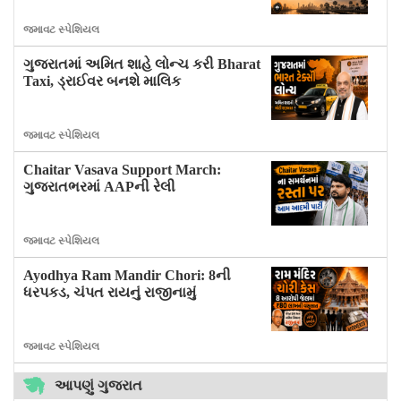
જમાવટ સ્પેશિયલ
ગુજરાતમાં અમિત શાહે લોન્ચ કરી Bharat
Taxi, ડ્રાઈવર બનશે માલિક
જમાવટ સ્પેશિયલ
Chaitar Vasava Support March:
ગુજરાતભરમાં AAPની રેલી
જમાવટ સ્પેશિયલ
Ayodhya Ram Mandir Chori: 8ની
ધરપકડ, ચંપત રાયનું રાજીનામું
જમાવટ સ્પેશિયલ
આપણું ગુજરાત