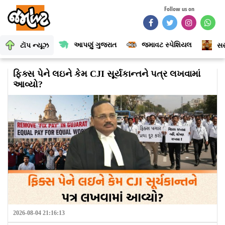
Follow us on
આપણું ગુજરાત
જમાવટ સ્પેશિયલ
ટૉપ ન્યૂઝ
સર
ફિક્સ પેને લઇને કેમ CJI સૂર્યકાન્તને પત્ર લખવામાં
આવ્યો?
2026-08-04 21:16:13