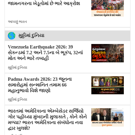
જામનગરના ખેડૂતોમાં છે ભારે આક્રોશ
આપણું ભારત
મુઠ્ઠીમાં દુનિયા
Venezuela Earthquake 2026: 39
સેકન્ડમાં 7.2 અને 7.5ના બે ભૂકંપ, 32નાં
મોત અને ભારે તબાહી
મુઠ્ઠીમાં દુનિયા
Padma Awards 2026: 23 જૂનના
સમારોહમાં સન્માનિત તમામ 66
મહાનુભાવો વિશે જાણો
મુઠ્ઠીમાં દુનિયા
ભારતમાં અમેરિકાના એમ્બેસેડર સર્જિયો
ગોર પહોંચ્યા મુંબઇની મુલાકાતે , કોને કોને
મળ્યા? ભારત અમેરિકાના સંબંધોના નવા
દ્વાર ખુલશે?