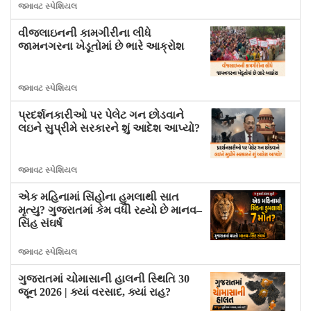
જમાવટ સ્પેશિયલ
વીજલાઇનની કામગીરીના લીધે
જામનગરના ખેડૂતોમાં છે ભારે આક્રોશ
જમાવટ સ્પેશિયલ
પ્રદર્શનકારીઓ પર પેલેટ ગન છોડવાને
લઇને સુપ્રીમે સરકારને શું આદેશ આપ્યો?
જમાવટ સ્પેશિયલ
એક મહિનામાં સિંહોના હુમલાથી સાત
મૃત્યુ? ગુજરાતમાં કેમ વધી રહ્યો છે માનવ–
સિંહ સંઘર્ષ
જમાવટ સ્પેશિયલ
ગુજરાતમાં ચોમાસાની હાલની સ્થિતિ 30
જૂન 2026 | ક્યાં વરસાદ, ક્યાં રાહ?