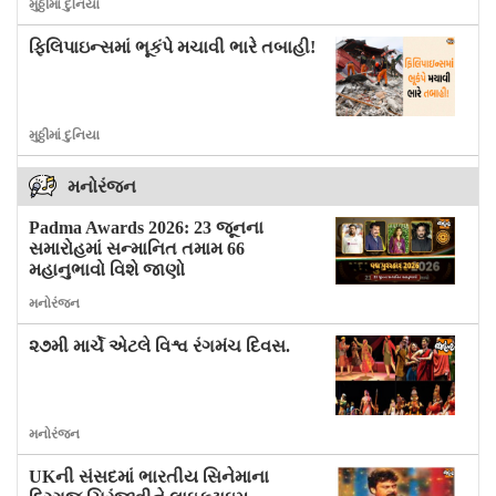
મુઠ્ઠીમાં દુનિયા
ફિલિપાઇન્સમાં ભૂકંપે મચાવી ભારે તબાહી!
મુઠ્ઠીમાં દુનિયા
મનોરંજન
Padma Awards 2026: 23 જૂનના
સમારોહમાં સન્માનિત તમામ 66
મહાનુભાવો વિશે જાણો
મનોરંજન
૨૭મી માર્ચે એટલે વિશ્વ રંગમંચ દિવસ.
મનોરંજન
UKની સંસદમાં ભારતીય સિનેમાના