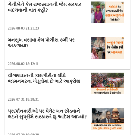
ગેનીબેને કેમ રાજસ્થાનની જેમ સરકાર
બદલવાની વાત કહી?
2026-08-03 21:21:23
મનસુખ વસાવા કેમ પોલીસ કર્મી પર
અકળાયા?
2026-08-02 18:12:11
વીજલાઇનની કામગીરીના લીધે
જામનગરના ખેડૂતોમાં છે ભારે આક્રોશ
2026-07-31 18:38:31
પ્રદર્શનકારીઓ પર પેલેટ ગન છોડવાને
લઇને સુપ્રીમે સરકારને શું આદેશ આપ્યો?