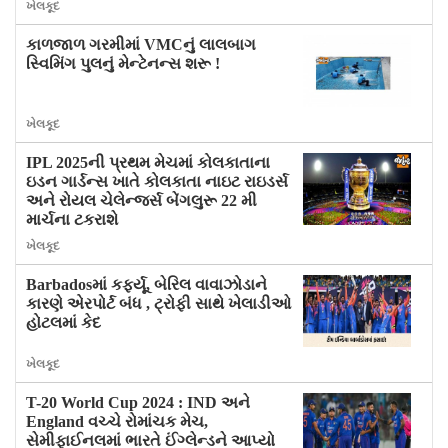
ખેલકૂદ
કાળજાળ ગરમીમાં VMCનું લાલબાગ
સ્વિમિંગ પુલનું મેન્ટેનન્સ શરૂ !
ખેલકૂદ
IPL 2025ની પ્રથમ મેચમાં કોલકાતાના
ઇડન ગાર્ડન્સ ખાતે કોલકાતા નાઇટ રાઇડર્સ
અને રોયલ ચેલેન્જર્સ બેંગલુરૂ 22 મી
માર્ચના ટકરાશે
ખેલકૂદ
Barbadosમાં​​​​​​​ કર્ફ્યૂ, બેરિલ વાવાઝોડાને
કારણે એરપોર્ટ બંધ , ટ્રોફી સાથે ખેલાડીઓ
હોટલમાં કેદ
ખેલકૂદ
T-20 World Cup 2024 : IND અને
England વચ્ચે રોમાંચક મેચ,
સેમીફાઈનલમાં ભારતે ઈંગ્લેન્ડને આપ્યો