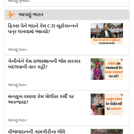
આપણું ગુજરાત
આપણું ભારત
ફિક્સ પેને લઇને કેમ CJI સૂર્યકાન્તને
પત્ર લખવામાં આવ્યો?
આપણું ભારત
ગેનીબેને કેમ રાજસ્થાનની જેમ સરકાર
બદલવાની વાત કહી?
આપણું ભારત
મનસુખ વસાવા કેમ પોલીસ કર્મી પર
અકળાયા?
આપણું ભારત
વીજલાઇનની કામગીરીના લીધે