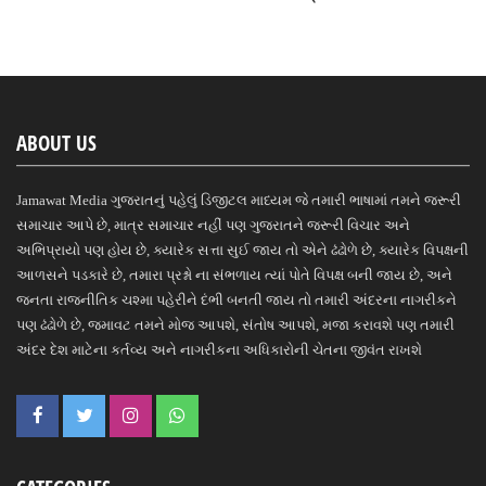
ABOUT US
Jamawat Media ગુજરાતનું પહેલું ડિજીટલ માધ્યમ જે તમારી ભાષામાં તમને જરૂરી
સમાચાર આપે છે, માત્ર સમાચાર નહીં પણ ગુજરાતને જરૂરી વિચાર અને
અભિપ્રાયો પણ હોય છે, ક્યારેક સત્તા સુઈ જાય તો એને ઢંઢોળે છે, ક્યારેક વિપક્ષની
આળસને પડકારે છે, તમારા પ્રશ્નો ના સંભળાય ત્યાં પોતે વિપક્ષ બની જાય છે, અને
જનતા રાજનીતિક ચશ્મા પહેરીને દંભી બનતી જાય તો તમારી અંદરના નાગરીકને
પણ ઢંઢોળે છે, જમાવટ તમને મોજ આપશે, સંતોષ આપશે, મજા કરાવશે પણ તમારી
અંદર દેશ માટેના કર્તવ્ય અને નાગરીકના અધિકારોની ચેતના જીવંત રાખશે