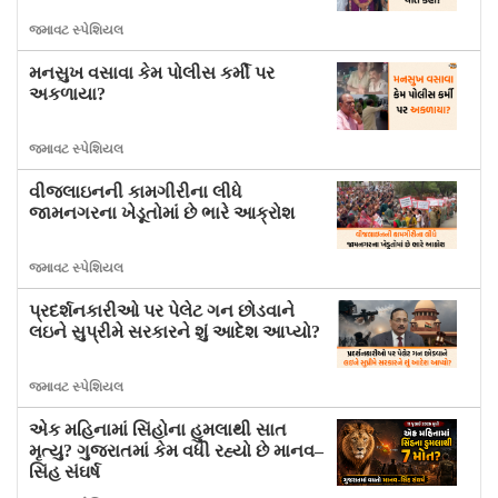
જમાવટ સ્પેશિયલ
મનસુખ વસાવા કેમ પોલીસ કર્મી પર
અકળાયા?
જમાવટ સ્પેશિયલ
વીજલાઇનની કામગીરીના લીધે
જામનગરના ખેડૂતોમાં છે ભારે આક્રોશ
જમાવટ સ્પેશિયલ
પ્રદર્શનકારીઓ પર પેલેટ ગન છોડવાને
લઇને સુપ્રીમે સરકારને શું આદેશ આપ્યો?
જમાવટ સ્પેશિયલ
એક મહિનામાં સિંહોના હુમલાથી સાત
મૃત્યુ? ગુજરાતમાં કેમ વધી રહ્યો છે માનવ–
સિંહ સંઘર્ષ