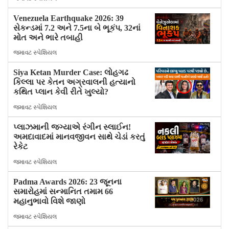
Venezuela Earthquake 2026: 39
સેકન્ડમાં 7.2 અને 7.5ના બે ભૂકંપ, 32નાં
મોત અને ભારે તબાહી
જમાવટ સ્પેશિયલ
Siya Ketan Murder Case: લોહગઢ
કિલ્લા પર કેતન અગ્રવાલની હત્યાનો
કથિત પ્લાન કેવી રીતે ખુલ્યો?
જમાવટ સ્પેશિયલ
પ્લાઝમાની જગ્યાએ રંગીન સ્લાઈન!
અમદાવાદમાં માનવજીવન સાથે ચેડાં કરતું
રેકેટ
જમાવટ સ્પેશિયલ
Padma Awards 2026: 23 જૂનના
સમારોહમાં સન્માનિત તમામ 66
મહાનુભાવો વિશે જાણો
જમાવટ સ્પેશિયલ