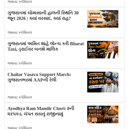
જમાવટ સ્પેશિયલ
ગુજરાતમાં ચોમાસાની હાલની સ્થિતિ 30
જૂન 2026 | ક્યાં વરસાદ, ક્યાં રાહ?
જમાવટ સ્પેશિયલ
ગુજરાતમાં અમિત શાહે લોન્ચ કરી Bharat
Taxi, ડ્રાઈવર બનશે માલિક
જમાવટ સ્પેશિયલ
Chaitar Vasava Support March:
ગુજરાતભરમાં AAPની રેલી
જમાવટ સ્પેશિયલ
Ayodhya Ram Mandir Chori: 8ની
ધરપકડ, ચંપત રાયનું રાજીનામું
જમાવટ સ્પેશિયલ