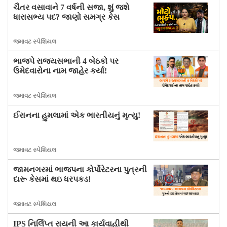
ચૈતર વસાવાને 7 વર્ષની સજા, શું જશે
ધારાસભ્ય પદ? જાણો સમગ્ર કેસ
જમાવટ સ્પેશિયલ
ભાજપે રાજ્યસભાની 4 બેઠકો પર
ઉમેદવારોના નામ જાહેર કર્યા!
જમાવટ સ્પેશિયલ
ઈરાનના હુમલામાં એક ભારતીયનું મૃત્યુ!
જમાવટ સ્પેશિયલ
જામનગરમાં ભાજપના કોર્પોરેટરના પુત્રની
દારૂ કેસમાં થઇ ધરપકડ!
જમાવટ સ્પેશિયલ
IPS નિર્લિપ્ત રાયની આ કાર્યવાહીથી