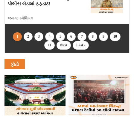
પોલીસ બેડામાં ફફડાટ!
જમાવટ સ્પેશિયલ
1
2
3
4
5
6
7
8
9
10
11
Next
Last ›
ફોટો