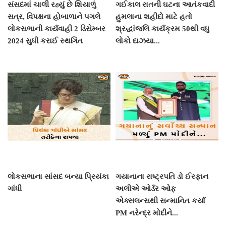
સંસદમાં ચાલી રહ્યું છે શિયાળું
ગઈકાલ રાતની ઘટના આતંકવાદી
સત્ર, વિપક્ષના હોબાળાને પગલે
હુમલાના શહીદો માટે હતો
લોકસભાની કાર્યવાહી 2 ડિસેમ્બર
શ્રદ્ધાંજલિ કાર્યક્રમ 50થી વધુ
2024 સુધી કરાઈ સ્થગિત
લોકો દાઝયા...
લોકસભાના સાંસદ બન્યા પ્રિયંકા
ગયાનાના રાષ્ટ્રપતિ ડો ઈરફાન
ગાંધી
અલીએ ઓર્ડર ઓફ
એક્સલન્સથી સન્માનિત કર્યા
PM નરેન્દ્ર મોદીને...