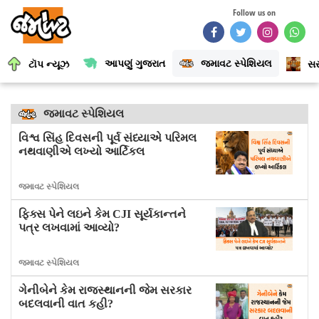
Follow us on
આપણું ગુજરાત
જમાવટ સ્પેશિયલ
ટૉપ ન્યૂઝ
સર
જમાવટ સ્પેશિયલ
વિશ્વ સિંહ દિવસની પૂર્વ સંધ્યાએ પરિમલ
નથવાણીએ લખ્યો આર્ટિકલ
જમાવટ સ્પેશિયલ
ફિક્સ પેને લઇને કેમ CJI સૂર્યકાન્તને
પત્ર લખવામાં આવ્યો?
જમાવટ સ્પેશિયલ
ગેનીબેને કેમ રાજસ્થાનની જેમ સરકાર
બદલવાની વાત કહી?