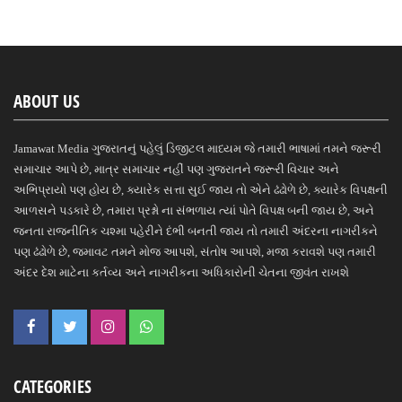
ABOUT US
Jamawat Media ગુજરાતનું પહેલું ડિજીટલ માધ્યમ જે તમારી ભાષામાં તમને જરૂરી
સમાચાર આપે છે, માત્ર સમાચાર નહીં પણ ગુજરાતને જરૂરી વિચાર અને
અભિપ્રાયો પણ હોય છે, ક્યારેક સત્તા સુઈ જાય તો એને ઢંઢોળે છે, ક્યારેક વિપક્ષની
આળસને પડકારે છે, તમારા પ્રશ્નો ના સંભળાય ત્યાં પોતે વિપક્ષ બની જાય છે, અને
જનતા રાજનીતિક ચશ્મા પહેરીને દંભી બનતી જાય તો તમારી અંદરના નાગરીકને
પણ ઢંઢોળે છે, જમાવટ તમને મોજ આપશે, સંતોષ આપશે, મજા કરાવશે પણ તમારી
અંદર દેશ માટેના કર્તવ્ય અને નાગરીકના અધિકારોની ચેતના જીવંત રાખશે
CATEGORIES