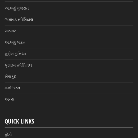
આપણું ગુજરાત
જમાવટ સ્પેશિયલ
સરકાર
આપણું ભારત
મુઠ્ઠીમાં દુનિયા
ક્રાઇમ સ્પેશિયલ
ખેલકૂદ
મનોરંજન
અન્ય
QUICK LINKS
ફોટો