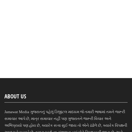
ABOUT US
Jamawat Media ગુજરાતનું પહેલું ડિજીટલ માધ્યમ જે તમારી ભાષામાં તમને જરૂરી
સમાચાર આપે છે, માત્ર સમાચાર નહીં પણ ગુજરાતને જરૂરી વિચાર અને
અભિપ્રાયો પણ હોય છે, ક્યારેક સત્તા સુઈ જાય તો એને ઢંઢોળે છે, ક્યારેક વિપક્ષની