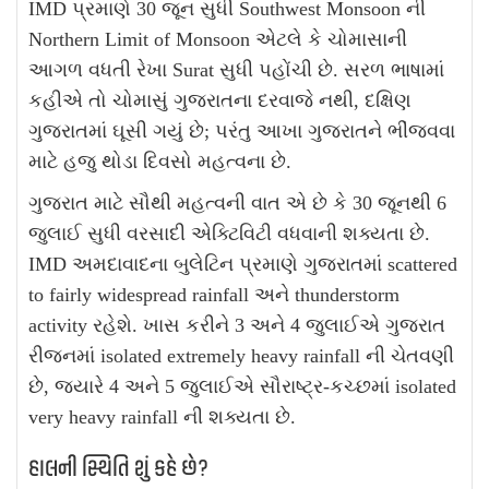
IMD પ્રમાણે 30 જૂન સુધી Southwest Monsoon ની
Northern Limit of Monsoon એટલે કે ચોમાસાની
આગળ વધતી રેખા Surat સુધી પહોંચી છે. સરળ ભાષામાં
કહીએ તો ચોમાસું ગુજરાતના દરવાજે નથી, દક્ષિણ
ગુજરાતમાં ઘૂસી ગયું છે; પરંતુ આખા ગુજરાતને ભીંજવવા
માટે હજુ થોડા દિવસો મહત્વના છે.
ગુજરાત માટે સૌથી મહત્વની વાત એ છે કે 30 જૂનથી 6
જુલાઈ સુધી વરસાદી એક્ટિવિટી વધવાની શક્યતા છે.
IMD અમદાવાદના બુલેટિન પ્રમાણે ગુજરાતમાં scattered
to fairly widespread rainfall અને thunderstorm
activity રહેશે. ખાસ કરીને 3 અને 4 જુલાઈએ ગુજરાત
રીજનમાં isolated extremely heavy rainfall ની ચેતવણી
છે, જ્યારે 4 અને 5 જુલાઈએ સૌરાષ્ટ્ર-કચ્છમાં isolated
very heavy rainfall ની શક્યતા છે.
હાલની સ્થિતિ શું કહે છે?