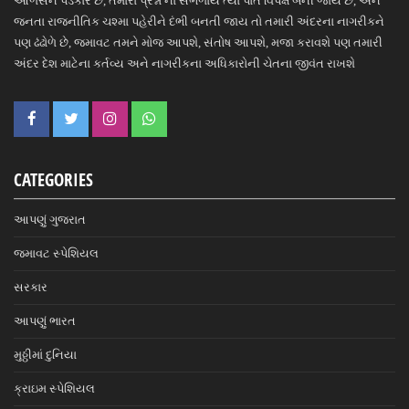
આળસને પડકારે છે, તમારા પ્રશ્નો ના સંભળાય ત્યાં પોતે વિપક્ષ બની જાય છે, અને
જનતા રાજનીતિક ચશ્મા પહેરીને દંભી બનતી જાય તો તમારી અંદરના નાગરીકને
પણ ઢંઢોળે છે, જમાવટ તમને મોજ આપશે, સંતોષ આપશે, મજા કરાવશે પણ તમારી
અંદર દેશ માટેના કર્તવ્ય અને નાગરીકના અધિકારોની ચેતના જીવંત રાખશે
CATEGORIES
આપણું ગુજરાત
જમાવટ સ્પેશિયલ
સરકાર
આપણું ભારત
મુઠ્ઠીમાં દુનિયા
ક્રાઇમ સ્પેશિયલ