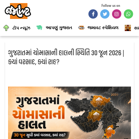
Follow us on
આપણું ગુજરાત
જમાવટ સ્પેશિયલ
ટૉપ ન્યૂઝ
સર
ગુજરાતમાં ચોમાસાની હાલની સ્થિતિ 30 જૂન 2026 |
ક્યાં વરસાદ, ક્યાં રાહ?