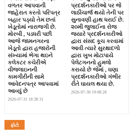
વળતર આપવાની
પ્રદર્શનકારીઓ પર જે
જાહેરાત કરતો પરિપત્ર
લાઠીચાર્જ થયો તેની પર
બહાર પડ્યો તેમ છતાં
સુનાવણી હાથ ધરાઈ છે.
ખેડૂતોમાં નારાજગી છે.
૨૦મી જુલાઈના રોજ
મોરબી , પડધરી પછી
જયારે પ્રદર્શનકારીઓ
આજે જામનગરના
દ્વારા સંસદ કૂચ કરવામાં
ખેડૂતો દ્વારા હજારોની
આવી ત્યારે સુરક્ષાદળો
સંખ્યામાં ભેગા થઇને
દ્વારા ખુબ મોટાપાયે
કલેકટર કચેરીએ
પેલેટગનનો હુમલો
વીજલાઇનની
કરાયો છે જેમાં , ઘણા
કામગીરીની સામે
પ્રદર્શનકારીઓ ગંભીર
આવેદનપત્ર આપવામાં
રીતે ઘાયલ થયા છે.
આવ્યું છે
2026-07-30 19:08:28
2026-07-31 18:38:31
ફોટો