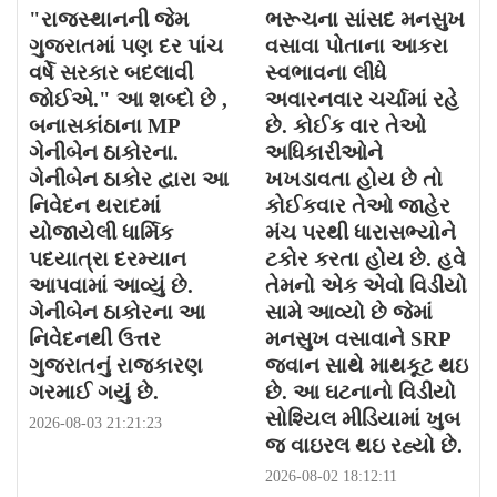
"રાજસ્થાનની જેમ
ભરૂચના સાંસદ મનસુખ
ગુજરાતમાં પણ દર પાંચ
વસાવા પોતાના આકરા
વર્ષે સરકાર બદલાવી
સ્વભાવના લીધે
જોઈએ." આ શબ્દો છે ,
અવારનવાર ચર્ચામાં રહે
બનાસકાંઠાના MP
છે. કોઈક વાર તેઓ
ગેનીબેન ઠાકોરના.
અધિકારીઓને
ગેનીબેન ઠાકોર દ્વારા આ
ખખડાવતા હોય છે તો
નિવેદન થરાદમાં
કોઈકવાર તેઓ જાહેર
યોજાયેલી ધાર્મિક
મંચ પરથી ધારાસભ્યોને
પદયાત્રા દરમ્યાન
ટકોર કરતા હોય છે. હવે
આપવામાં આવ્યું છે.
તેમનો એક એવો વિડીયો
ગેનીબેન ઠાકોરના આ
સામે આવ્યો છે જેમાં
નિવેદનથી ઉત્તર
મનસુખ વસાવાને SRP
ગુજરાતનું રાજકારણ
જવાન સાથે માથકૂટ થઇ
ગરમાઈ ગયું છે.
છે. આ ઘટનાનો વિડીયો
સોશ્યિલ મીડિયામાં ખુબ
2026-08-03 21:21:23
જ વાઇરલ થઇ રહ્યો છે.
2026-08-02 18:12:11