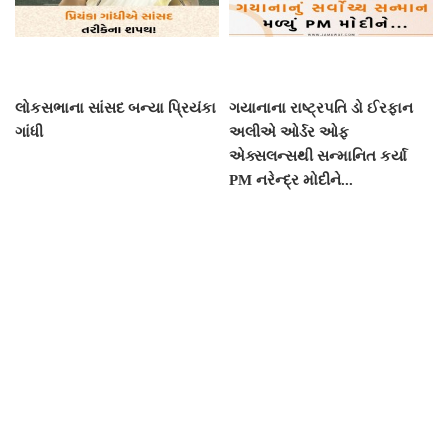
લોકસભાના સાંસદ બન્યા પ્રિયંકા
ગયાનાના રાષ્ટ્રપતિ ડો ઈરફાન
ગાંધી
અલીએ ઓર્ડર ઓફ
એક્સલન્સથી સન્માનિત કર્યા
PM નરેન્દ્ર મોદીને...