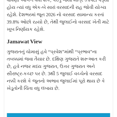
વાવણી આગળ વધી શકે, પરંતુ જ્યાં માત્ર ઝાપટાં પડ્યા
હોય ત્યાં વધુ એક-બે સારાં વરસાદની રાહ જોવી યોગ્ય
રહેશે. દેશભરમાં જૂન 2026 નો વરસાદ સામાન્ય કરતાં
39.8% ઓછો રહ્યો છે, તેથી જુલાઈનો વરસાદ ખેતી માટે
ખૂબ નિર્ણાયક રહેશે.
Jamawat View
ગુજરાતનું ચોમાસું હવે “પ્રવેશ”માંથી “પ્રભાવ”ના
તબક્કામાં જવા તૈયાર છે. દક્ષિણ ગુજરાતે શરૂઆત કરી
છે, હવે નજર મધ્ય ગુજરાત, ઉત્તર ગુજરાત અને
સૌરાષ્ટ્ર-કચ્છ પર છે. 3થી 5 જુલાઈ વચ્ચેનો વરસાદ
નક્કી કરશે કે જૂનનો અભાવ જુલાઈમાં પૂરો થાય છે કે
ખેડૂતોની ચિંતા વધુ લંબાય છે.