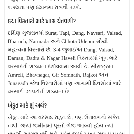
શક્યતા પણ ધ્યાનમાં રાખવી પડશે.
કયા વિસ્તારો માટે ખાસ ચેતવણી?
દક્ષિણ ગુજરાતમાં Surat, Tapi, Dang, Navsari, Valsad,
Bharuch, Narmada અને Chhota Udepur સૌથી
મહત્વના વિસ્તારો છે. 3-4 જુલાઈએ Dang, Valsad,
Daman, Dadra & Nagar Haveli વિસ્તારમાં ખૂબ ભારે
વરસાદની શક્યતા દર્શાવવામાં આવી છે. સૌરાષ્ટ્રમાં
Amreli, Bhavnagar, Gir Somnath, Rajkot અને
Junagadh જેવા વિસ્તારોમાં પણ આગામી દિવસોમાં ભારે
વરસાદી ઝાપટાંની શક્યતા છે.
ખેડૂત માટે શું અર્થ?
ખેડૂત માટે આ વરસાદ રાહત છે, પણ ઉતાવળનો સંકેત
નથી. જ્યાં જમીનમાં પૂરતો ભેજ આવ્યો હોય ત્યાં