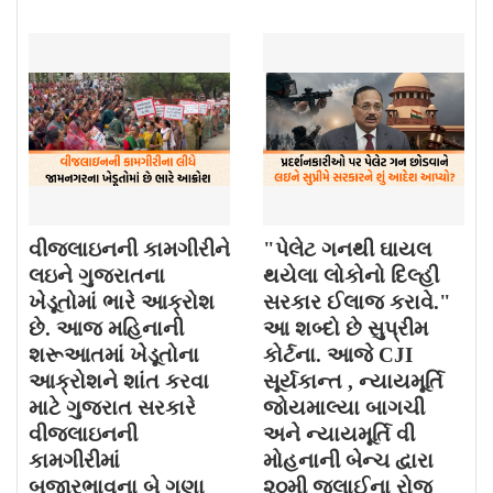
વીજલાઇનની કામગીરીને
"પેલેટ ગનથી ઘાયલ
લઇને ગુજરાતના
થયેલા લોકોનો દિલ્હી
ખેડૂતોમાં ભારે આક્રોશ
સરકાર ઈલાજ કરાવે."
છે. આજ મહિનાની
આ શબ્દો છે સુપ્રીમ
શરૂઆતમાં ખેડૂતોના
કોર્ટના. આજે CJI
આક્રોશને શાંત કરવા
સૂર્યકાન્ત , ન્યાયમૂર્તિ
માટે ગુજરાત સરકારે
જોયમાલ્યા બાગચી
વીજલાઇનની
અને ન્યાયમૂર્તિ વી
કામગીરીમાં
મોહનાની બેન્ચ દ્વારા
બજારભાવના બે ગણા
૨૦મી જુલાઈના રોજ