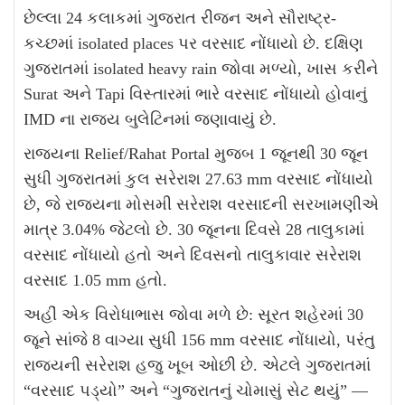
છેલ્લા 24 કલાકમાં ગુજરાત રીજન અને સૌરાષ્ટ્ર-
કચ્છમાં isolated places પર વરસાદ નોંધાયો છે. દક્ષિણ
ગુજરાતમાં isolated heavy rain જોવા મળ્યો, ખાસ કરીને
Surat અને Tapi વિસ્તારમાં ભારે વરસાદ નોંધાયો હોવાનું
IMD ના રાજ્ય બુલેટિનમાં જણાવાયું છે.
રાજ્યના Relief/Rahat Portal મુજબ 1 જૂનથી 30 જૂન
સુધી ગુજરાતમાં કુલ સરેરાશ 27.63 mm વરસાદ નોંધાયો
છે, જે રાજ્યના મોસમી સરેરાશ વરસાદની સરખામણીએ
માત્ર 3.04% જેટલો છે. 30 જૂનના દિવસે 28 તાલુકામાં
વરસાદ નોંધાયો હતો અને દિવસનો તાલુકાવાર સરેરાશ
વરસાદ 1.05 mm હતો.
અહીં એક વિરોધાભાસ જોવા મળે છે: સૂરત શહેરમાં 30
જૂને સાંજે 8 વાગ્યા સુધી 156 mm વરસાદ નોંધાયો, પરંતુ
રાજ્યની સરેરાશ હજુ ખૂબ ઓછી છે. એટલે ગુજરાતમાં
“વરસાદ પડ્યો” અને “ગુજરાતનું ચોમાસું સેટ થયું” —