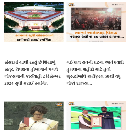
સંસદમાં ચાલી રહ્યું છે શિયાળું
ગઈકાલ રાતની ઘટના આતંકવાદી
સત્ર, વિપક્ષના હોબાળાને પગલે
હુમલાના શહીદો માટે હતો
લોકસભાની કાર્યવાહી 2 ડિસેમ્બર
શ્રદ્ધાંજલિ કાર્યક્રમ 50થી વધુ
2024 સુધી કરાઈ સ્થગિત
લોકો દાઝયા...