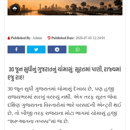
Published By :
Published Date :
Admin
2026-07-01 12:24:01
30 જૂન સુધીનું ગુજરાતનું ચોમાસું: સૂરતમાં પાણી, રાજ્યમાં
હજુ રાહ!
30 જૂન સુધી ગુજરાતમાં ચોમાસું દેખાય છે, પણ હજી
રાજ્યભરમાં સરખું વરસ્યું નથી. એક તરફ સૂરત જેવા
દક્ષિણ ગુજરાતના વિસ્તારોમાં ભારે વરસાદની એન્ટ્રી થઈ
છે, તો બીજી તરફ રાજ્યના મોટા ભાગમાં ચોમાસું હજી
“શરૂઆતના તબક્કા”માં જ છે.