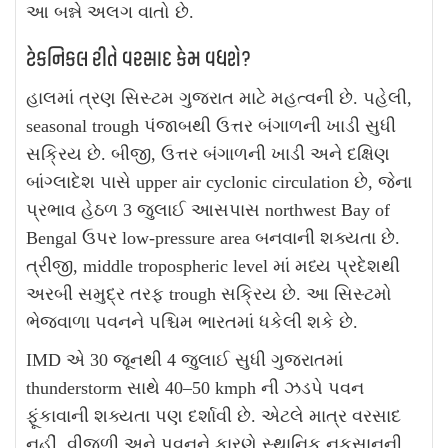
આ બન્ને અલગ વાતો છે.
ટેકનિકલ રીતે વરસાદ કેમ વધશે?
હાલમાં ત્રણ સિસ્ટમ ગુજરાત માટે મહત્વની છે. પહેલી,
seasonal trough પંજાબથી ઉત્તર બંગાળની ખાડી સુધી
સક્રિય છે. બીજી, ઉત્તર બંગાળની ખાડી અને દક્ષિણ
બાંગ્લાદેશ પાસે upper air cyclonic circulation છે, જેના
પ્રભાવ હેઠળ 3 જુલાઈ આસપાસ northwest Bay of
Bengal ઉપર low-pressure area બનવાની શક્યતા છે.
ત્રીજી, middle tropospheric level માં મધ્ય પ્રદેશથી
અરબી સમુદ્ર તરફ trough સક્રિય છે. આ સિસ્ટમો
ભેજવાળા પવનને પશ્ચિમ ભારતમાં ધકેલી શકે છે.
IMD એ 30 જૂનથી 4 જુલાઈ સુધી ગુજરાતમાં
thunderstorm સાથે 40–50 kmph ની ઝડપે પવન
ફૂંકાવાની શક્યતા પણ દર્શાવી છે. એટલે માત્ર વરસાદ
નહીં, વીજળી અને પવનને કારણે સ્થાનિક નુકસાનની