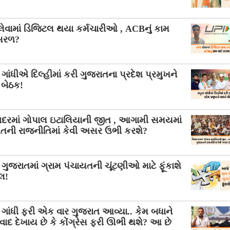
લેવામાં ડિજિટલ થયા કર્મચારીઓ , ACBનું કામ
સરળ?
 ગાંધીએ દિલ્હીમાં કરી ગુજરાતના પ્રદેશ પ્રમુખને
 બેઠક!
વદરમાં ગોપાલ ઇટાલિયાની જીત , આગામી સમયમાં
ાતની રાજનીતિમાં કેવી અસર ઉભી કરશે?
ુજરાતમાં ગ્રામ પંચાયતની ચૂંટણીઓ માટે ફૂંકાશે
લ!
 ગાંધી ફરી એક વાર ગુજરાત આવ્યા.. કેમ બધાને
દ દેખાય છે કે કોંગ્રેસ ફરી ઊભી થશે? આ છે