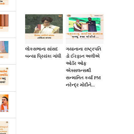
લોકસભાના સાંસદ
ગયાનાના રાષ્ટ્રપતિ
બન્યા પ્રિયંકા ગાંધી
ડો ઈરફાન અલીએ
ઓર્ડર ઓફ
એક્સલન્સથી
સન્માનિત કર્યા PM
નરેન્દ્ર મોદીને...