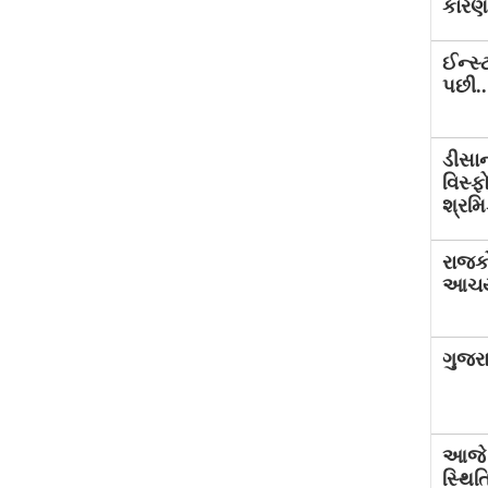
કારણ.
ઈન્સ્ટ
પછી..
ડીસાન
વિસ્ફ
શ્રમિ
રાજક
આચર્યએ
ગુજરા
આજે 
સ્થિત