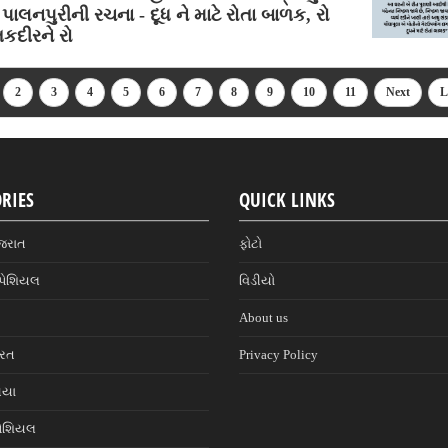
 પાલનપુરીની રચના - દૂધ ને માટે રોતા બાળક, રો
તકદીરને રો
2
3
4
5
6
7
8
9
10
11
Next
L
RIES
QUICK LINKS
જરાત
ફોટો
પેશિયલ
વિડીયો
About us
ારત
Privacy Policy
નિયા
પેશિયલ