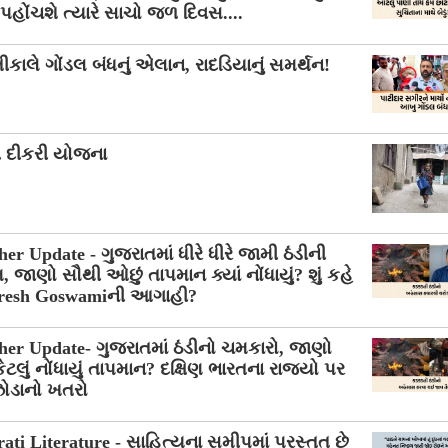
પહોંચશે ત્યારે સાચો જળ દિવસ....
ાલે ગોંડલ બંધનું એલાન, રાદડિયાનું સમર્થન!
ી દીકરી યોજના
er Update - ગુજરાતમાં ધીરે ધીરે જામી ઠંડીની
 જાણો સૌથી ઓછું તાપમાન ક્યાં નોંધાયું? શું કહે
aresh Goswamiની આગાહી?
er Update- ગુજરાતમાં ઠંડીનો ચમકારો, જાણો
 કેટલું નોંધાયું તાપમાન? દક્ષિણ ભારતના રાજ્યો પર
ઝોડાનો ખતરો
ati Literature - સાહિત્યના સમીપમાં પ્રસ્તુત છે