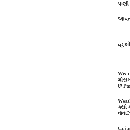
પાણી 
આવતીક
વ્હાલ
Weath
મૌસમ,
છે P
Weath
ક્યાં
વાવા
Gujar