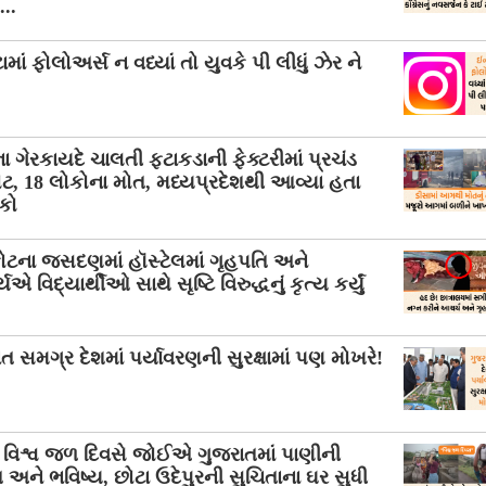
..
ામાં ફોલોઅર્સ ન વધ્યાં તો યુવકે પી લીધું ઝેર ને
ા ગેરકાયદે ચાલતી ફટાકડાની ફેક્ટરીમાં પ્રચંડ
ોટ, 18 લોકોના મોત, મધ્યપ્રદેશથી આવ્યા હતા
કો
ોટના જસદણમાં હૉસ્ટેલમાં ગૃહપતિ અને
 વિદ્યાર્થીઓ સાથે સૃષ્ટિ વિરુદ્ધનું કૃત્ય કર્યું
ત સમગ્ર દેશમાં પર્યાવરણની સુરક્ષામાં પણ મોખરે!
વિશ્વ જળ દિવસે જોઈએ ગુજરાતમાં પાણીની
િ અને ભવિષ્ય, છોટા ઉદેપુરની સુચિતાના ઘર સુધી