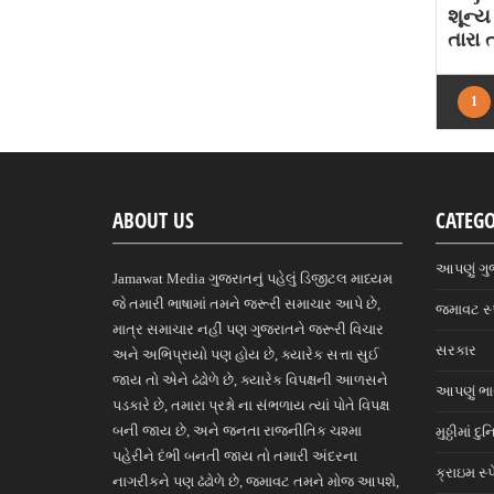
શૂન્ય
તારા 
1
ABOUT US
CATEGO
આપણું ગુ
Jamawat Media ગુજરાતનું પહેલું ડિજીટલ માધ્યમ
જે તમારી ભાષામાં તમને જરૂરી સમાચાર આપે છે,
જમાવટ સ્
માત્ર સમાચાર નહીં પણ ગુજરાતને જરૂરી વિચાર
સરકાર
અને અભિપ્રાયો પણ હોય છે, ક્યારેક સત્તા સુઈ
જાય તો એને ઢંઢોળે છે, ક્યારેક વિપક્ષની આળસને
આપણું ભ
પડકારે છે, તમારા પ્રશ્નો ના સંભળાય ત્યાં પોતે વિપક્ષ
બની જાય છે, અને જનતા રાજનીતિક ચશ્મા
મુઠ્ઠીમાં દુ
પહેરીને દંભી બનતી જાય તો તમારી અંદરના
ક્રાઇમ સ્
નાગરીકને પણ ઢંઢોળે છે, જમાવટ તમને મોજ આપશે,