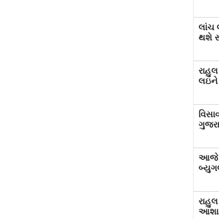
લાંચ 
થશે 
રાહુલ
લઇને
વિસા
ગુજર
આજે ગ
બ્યુગ
રાહુલ
આશાવા