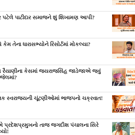
 પટેલે પાટીદાર સમાજને શું શિખામણ આપી?
 કેમ તેના ધારાસભ્યોને રિસોર્ટમાં મોકલ્યા?
શ રૈયાણીના કેસમાં જયરાજસિંહ જાડેજાએ જવું
જેલમાં?
નિક સ્વરાજ્યની ચૂંટણીઓમાં ભાજપનો ચક્રવાત!
 પ્રદેશપ્રમુખનો તાજ જગદીશ પંચાલના સિરે
વ્યો!