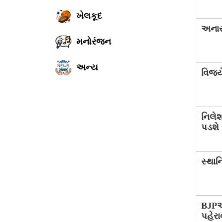
ખેલકૂદ
અનાર
મનોરંજન
અન્ય
વિજયે
નિલે
પડશે 
સ્થા
BJPએ
પહેરા