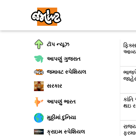
ટૉપ ન્યૂઝ
ફિક્સ
આવ્ય
આપણું ગુજરાત
જમાવટ સ્પેશિયલ
ભાજપ
જાહેર
સરકાર
કાંતિ
આપણું ભારત
થઇ ર
મુઠ્ઠીમાં દુનિયા
રાજ્
ક્રાઇમ સ્પેશિયલ
ફરમા