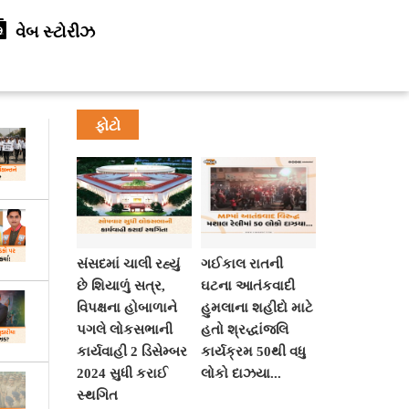
વેબ સ્ટોરીઝ
ફોટો
સંસદમાં ચાલી રહ્યું
ગઈકાલ રાતની
છે શિયાળું સત્ર,
ઘટના આતંકવાદી
વિપક્ષના હોબાળાને
હુમલાના શહીદો માટે
પગલે લોકસભાની
હતો શ્રદ્ધાંજલિ
કાર્યવાહી 2 ડિસેમ્બર
કાર્યક્રમ 50થી વધુ
2024 સુધી કરાઈ
લોકો દાઝયા...
સ્થગિત