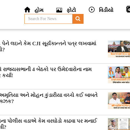
હોમ
ફોટો
વિડીયો
 પેને લઇને કેમ CJI સૂર્યકાન્તને પત્ર લખવામાં
ો?
ે રાજ્યસભાની 4 બેઠકો પર ઉમેદવારોના નામ
 કર્યા!
 અમૃતિયા અને મોહન કુંડારીયા વચ્ચે કઈ બાબતે
ક્ઝક?
યના પોલીસ વડાએ કેમ વરઘોડો કાઢવા પર મનાઈ
વી?