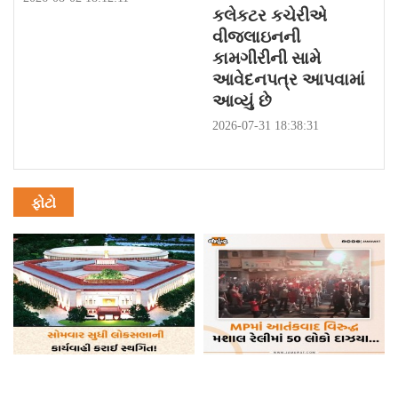
કલેકટર કચેરીએ
વીજલાઇનની
કામગીરીની સામે
આવેદનપત્ર આપવામાં
આવ્યું છે
2026-07-31 18:38:31
ફોટો