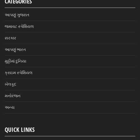
CATEGORIES
આપણું ગુજરાત
જમાવટ સ્પેશિયલ
સરકાર
આપણું ભારત
મુઠ્ઠીમાં દુનિયા
ક્રાઇમ સ્પેશિયલ
ખેલકૂદ
મનોરંજન
અન્ય
QUICK LINKS