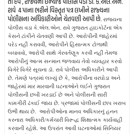
તો હવે , રાજ્યના ઇન્ચાર્જ પોલીસ વડા ડૉ. કે.એલ.એન.
રાવે 4 પાના ભરીને વિસ્તૃત પત્ર લખીને રાજ્યના
પોલીસના અધિકારીઓને ચેતવણી આપી છે.
રાજ્યના
પોલીસ વડા કે.એલ.એન. રાવે ગુજરાત હાઇકોર્ટના એક
કેસને ટાંકીને ચેતવણી આપી છે. આરોપીની જાહેરમાં
પરેડ નહીં કરાવવી, આરોપીને હિંસાત્મક ટોળાથી
બચાવવો, આરોપી સાથે ગેરવર્તણૂક કરવી નહીં તેમજ
આરોપીનું આત્મ સન્માન જળવાય તેવો વ્યવહાર કરવો
વિગેરે વિગેરે સૂચના ડૉ. રાવે પોલીસ અધિકારીને આપી
છે.
તેમણે પત્રમાં લખ્યું છે કે, આરોપીના વરઘોડા અને
જાહેરમાં માર મારવાની ઘટનાઓને લઈને ગુજરાત
પોલીસની છબી ખરડાઈ છે અને પોલીસની સારી
કામગીરી ઢંકાઈ જાય છે. પ્રજામાં પોલીસની છાપ ખરાબ
ઉભી થાય છે. આરોપીઓના માનવ અધિકારનું હનન
કરનારા અધિકારી/કર્મચારી વિરૂદ્ધ શિક્ષાત્મક કાર્યવાહી
કરવાની રહેશે. આ ઉપરાંત આવી ઘટનાઓમાં સિનિયર