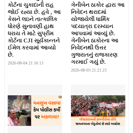
કોર્ટના ચુકાદાની રાહ
ગેનીબેન ઠાકોર દ્વારા આ
જોઈ રહ્યા છે. હવે , આ
નિવેદન થરાદમાં
કેસને લઇને તાત્કાલિક
યોજાયેલી ધાર્મિક
ધોરણે સુનાવણી હાથ
પદયાત્રા દરમ્યાન
ધરાય તે માટે સુપ્રીમ
આપવામાં આવ્યું છે.
કોર્ટના CJI સૂર્યકાન્તને
ગેનીબેન ઠાકોરના આ
ઈમેલ કરવામાં આવ્યો
નિવેદનથી ઉત્તર
છે.
ગુજરાતનું રાજકારણ
ગરમાઈ ગયું છે.
2026-08-04 21:16:13
2026-08-03 21:21:23