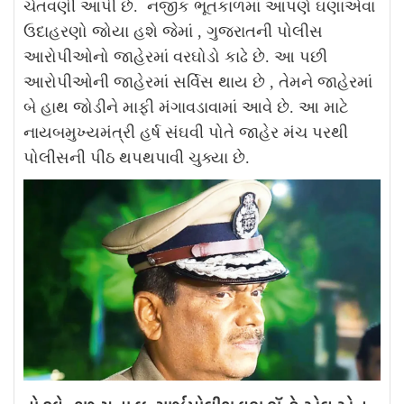
ચેતવણી આપી છે.
નજીક ભૂતકાળમાં આપણે ઘણાએવા
ઉદાહરણો જોયા હશે જેમાં , ગુજરાતની પોલીસ
આરોપીઓનો જાહેરમાં વરઘોડો કાઢે છે. આ પછી
આરોપીઓની જાહેરમાં સર્વિસ થાય છે , તેમને જાહેરમાં
બે હાથ જોડીને માફી મંગાવડાવામાં આવે છે. આ માટે
નાયબમુખ્યમંત્રી હર્ષ સંઘવી પોતે જાહેર મંચ પરથી
પોલીસની પીઠ થપથપાવી ચુક્યા છે.