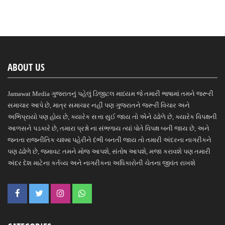
ABOUT US
Jamawat Media ગુજરાતનું પહેલું ડિજીટલ માધ્યમ જે તમારી ભાષામાં તમને જરૂરી
સમાચાર આપે છે, માત્ર સમાચાર નહીં પણ ગુજરાતને જરૂરી વિચાર અને
અભિપ્રાયો પણ હોય છે, ક્યારેક સત્તા સુઈ જાય તો એને ઢંઢોળે છે, ક્યારેક વિપક્ષની
આળસને પડકારે છે, તમારા પ્રશ્નો ના સંભળાય ત્યાં પોતે વિપક્ષ બની જાય છે, અને
જનતા રાજનીતિક ચશ્મા પહેરીને દંભી બનતી જાય તો તમારી અંદરના નાગરીકને
પણ ઢંઢોળે છે, જમાવટ તમને મોજ આપશે, સંતોષ આપશે, મજા કરાવશે પણ તમારી
અંદર દેશ માટેના કર્તવ્ય અને નાગરીકના અધિકારોની ચેતના જીવંત રાખશે