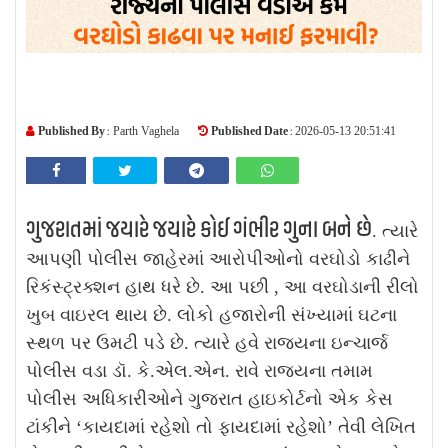
Published By :
Published Date :
Parth Vaghela
2026-05-13 20:51:41
ગુજરાતમાં જયારે જયારે કોઈ ગંભીર ગુના બને છે
. ત્યારે
આપણી પોલીસ જાહેરમાં આરોપીઓનો વરઘોડો કાઢીને
રિકંસ્ટ્રક્શન હાથ ધરે છે. આ પછી , આ વરઘોડાની રીલો
ખુબ વાઇરલ થાય છે. લોકો હજારોની સંખ્યામાં ઘટના
સ્થળ પર ઉમટી પડે છે. ત્યારે હવે રાજ્યના ઇન્ચાર્જ
પોલીસ વડા ડૉ. કે.એલ.એન. રાવે રાજ્યના તમામ
પોલીસ અધિકારીઓને ગુજરાત હાઇકોર્ટનો એક કેસ
ટાંકીને ‘કાયદામાં રહેશો તો ફાયદામાં રહેશો’ તેવી લેખિત