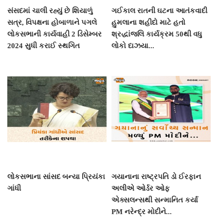
સંસદમાં ચાલી રહ્યું છે શિયાળું
ગઈકાલ રાતની ઘટના આતંકવાદી
સત્ર, વિપક્ષના હોબાળાને પગલે
હુમલાના શહીદો માટે હતો
લોકસભાની કાર્યવાહી 2 ડિસેમ્બર
શ્રદ્ધાંજલિ કાર્યક્રમ 50થી વધુ
2024 સુધી કરાઈ સ્થગિત
લોકો દાઝયા...
લોકસભાના સાંસદ બન્યા પ્રિયંકા
ગયાનાના રાષ્ટ્રપતિ ડો ઈરફાન
ગાંધી
અલીએ ઓર્ડર ઓફ
એક્સલન્સથી સન્માનિત કર્યા
PM નરેન્દ્ર મોદીને...