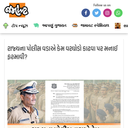
Follow us on
આપણું ગુજરાત
જમાવટ સ્પેશિયલ
ટૉપ ન્યૂઝ
સર
રાજ્યના પોલીસ વડાએ કેમ વરઘોડો કાઢવા પર મનાઈ
ફરમાવી?