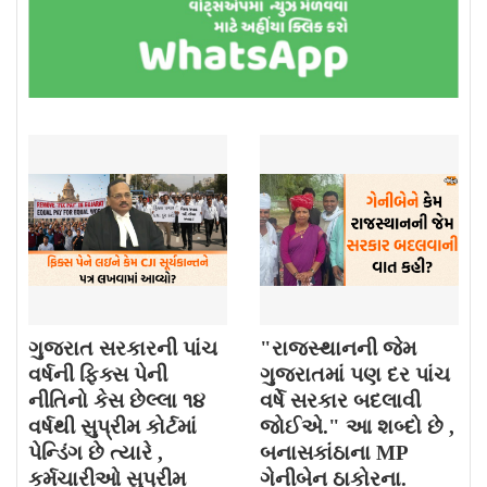
ગુજરાત સરકારની પાંચ
"રાજસ્થાનની જેમ
વર્ષની ફિક્સ પેની
ગુજરાતમાં પણ દર પાંચ
નીતિનો કેસ છેલ્લા ૧૪
વર્ષે સરકાર બદલાવી
વર્ષથી સુપ્રીમ કોર્ટમાં
જોઈએ." આ શબ્દો છે ,
પેન્ડિંગ છે ત્યારે ,
બનાસકાંઠાના MP
કર્મચારીઓ સુપ્રીમ
ગેનીબેન ઠાકોરના.