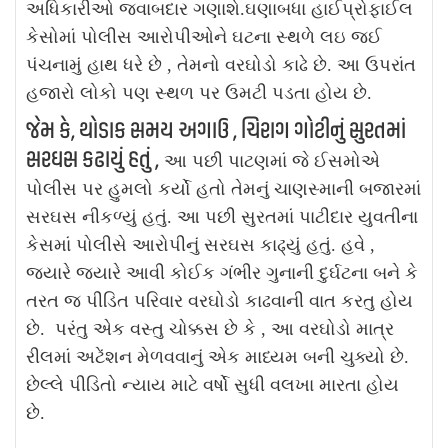
અધિકારીઓ જવાબદાર ગણાશે.ઘણાબધા હાઈપ્રોફાઈલ
કેસોમાં પોલીસ આરોપીઓને ઘટના સ્થળે લઇ જઈ
પંચનામું હાથ ધરે છે , તેમનો વરઘોડો કાઢે છે. આ ઉપરાંત
હજારો લોકો પણ સ્થળ પર ઉમટી પડતા હોય છે.
જેમ કે, થોડાક સમય અગાઉ , ચિરાગ ગોટીનું સુરતમાં
સરઘસ કઢાયું હતું ,
આ પછી પાટણમાં જે ઈસમોએ
પોલીસ પર હુમલો કર્યો હતો તેમનું ચાણસ્માની બજારમાં
સરઘસ નીકળ્યું હતું. આ પછી સુરતમાં પાટીદાર યુવતીના
કેસમાં પોલીસે આરોપીનું સરઘસ કાઢ્યું હતું. હવે ,
જયારે જયારે આવી કોઈક ગંભીર ગુનાની દુર્ઘટના બને કે
તરત જ પીડિત પરિવાર વરઘોડો કાઢવાની વાત કરતુ હોય
છે.
પરંતુ એક વસ્તુ ચોક્કસ છે કે , આ વરઘોડો માત્ર
રીલમાં અટેંશન મેળવવાનું એક માધ્યમ બની ચુક્યો છે.
છેલ્લે પીડિતો ન્યાય માટે વર્ષો સુધી વલખા મારતા હોય
છે.