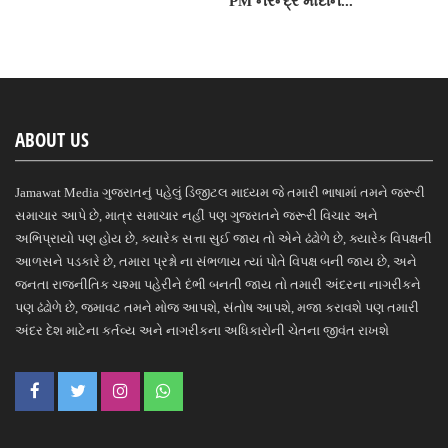
PM નરેન્દ્ર મોદીને...
ABOUT US
Jamawat Media ગુજરાતનું પહેલું ડિજીટલ માધ્યમ જે તમારી ભાષામાં તમને જરૂરી
સમાચાર આપે છે, માત્ર સમાચાર નહીં પણ ગુજરાતને જરૂરી વિચાર અને
અભિપ્રાયો પણ હોય છે, ક્યારેક સત્તા સુઈ જાય તો એને ઢંઢોળે છે, ક્યારેક વિપક્ષની
આળસને પડકારે છે, તમારા પ્રશ્નો ના સંભળાય ત્યાં પોતે વિપક્ષ બની જાય છે, અને
જનતા રાજનીતિક ચશ્મા પહેરીને દંભી બનતી જાય તો તમારી અંદરના નાગરીકને
પણ ઢંઢોળે છે, જમાવટ તમને મોજ આપશે, સંતોષ આપશે, મજા કરાવશે પણ તમારી
અંદર દેશ માટેના કર્તવ્ય અને નાગરીકના અધિકારોની ચેતના જીવંત રાખશે