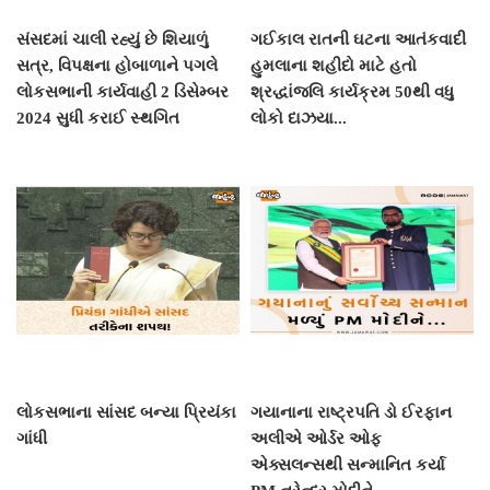
સંસદમાં ચાલી રહ્યું છે શિયાળું
ગઈકાલ રાતની ઘટના આતંકવાદી
સત્ર, વિપક્ષના હોબાળાને પગલે
હુમલાના શહીદો માટે હતો
લોકસભાની કાર્યવાહી 2 ડિસેમ્બર
શ્રદ્ધાંજલિ કાર્યક્રમ 50થી વધુ
2024 સુધી કરાઈ સ્થગિત
લોકો દાઝયા...
લોકસભાના સાંસદ બન્યા પ્રિયંકા
ગયાનાના રાષ્ટ્રપતિ ડો ઈરફાન
ગાંધી
અલીએ ઓર્ડર ઓફ
એક્સલન્સથી સન્માનિત કર્યા