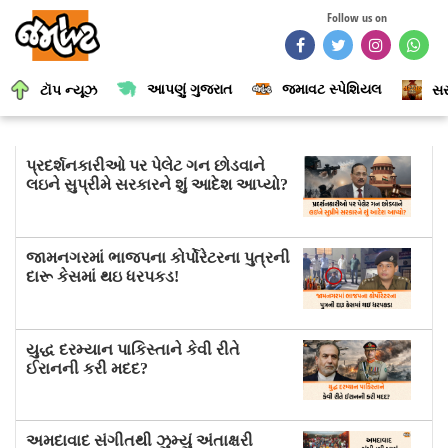
Follow us on
આપણું ગુજરાત
જમાવટ સ્પેશિયલ
ટૉપ ન્યૂઝ
સર
પ્રદર્શનકારીઓ પર પેલેટ ગન છોડવાને
લઇને સુપ્રીમે સરકારને શું આદેશ આપ્યો?
જામનગરમાં ભાજપના કોર્પોરેટરના પુત્રની
દારૂ કેસમાં થઇ ધરપકડ!
યુદ્ધ દરમ્યાન પાકિસ્તાને કેવી રીતે
ઈરાનની કરી મદદ?
અમદાવાદ સંગીતથી ઝુમ્યું અંતાક્ષરી