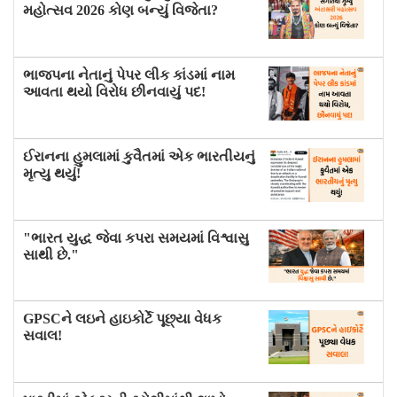
મહોત્સવ 2026 કોણ બન્યું વિજેતા?
ભાજપના નેતાનું પેપર લીક કાંડમાં નામ
આવતા થયો વિરોધ છીનવાયું પદ!
ઈરાનના હુમલામાં કુવૈતમાં એક ભારતીયનું
મૃત્યુ થયું!
"ભારત યુદ્ધ જેવા કપરા સમયમાં વિશ્વાસુ
સાથી છે."
GPSCને લઇને હાઇકોર્ટે પૂછ્યા વેધક
સવાલ!