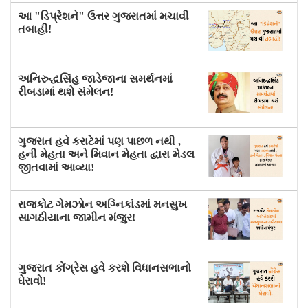
આ "ડિપ્રેશને" ઉત્તર ગુજરાતમાં મચાવી
તબાહી!
અનિરુદ્ધસિંહ જાડેજાના સમર્થનમાં
રીબડામાં થશે સંમેલન!
ગુજરાત હવે કરાટેમાં પણ પાછળ નથી ,
હની મેહતા અને મિવાન મેહતા દ્વારા મેડલ
જીતવામાં આવ્યા!
રાજકોટ ગેમઝોન અગ્નિકાંડમાં મનસુખ
સાગઠીયાના જામીન મંજુર!
ગુજરાત કોંગ્રેસ હવે કરશે વિધાનસભાનો
ઘેરાવો!