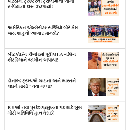
પાટડીમાં ટ્રેકટરની ટ્રોલીમાંથી લાખો
રૂપિયાનો દારૂ ઝડપાયો!
અમેરિકન એમ્બેસેડર સર્જિયો ગોરે કેમ
જય શાહનો આભાર માન્યો?
બીટકોઈન કૌભાંડમાં પૂર્વ MLA નલિન
કોટડિયાને જામીન અપાયા!
ડોનાલ્ડ ટ્રમ્પએ ચાઇના અને ભારતને
લઇને માર્યા "નવા ગપ્પા?
BJPમાં નવા પ્રદેશપ્રમુખના પદ માટે ખુબ
મોટી ગતિવિધિ હાથ ધરાઈ!