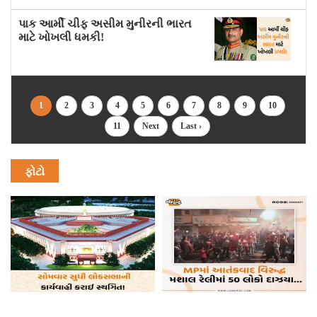
પાક આર્મી ચીફ અસીમ મુનીરની ભારત
માટે ખોખલી ધમકી!
1
2
3
4
5
6
7
8
9
10
11
Next
Last ›
ફોટો