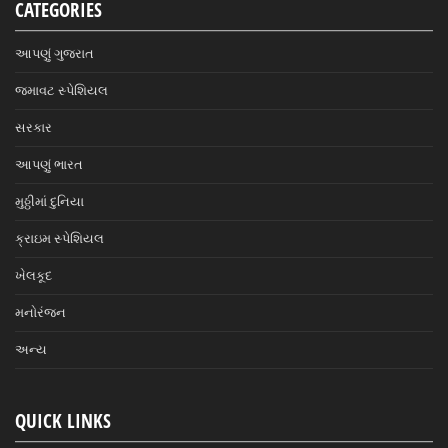
CATEGORIES
આપણું ગુજરાત
જમાવટ સ્પેશિયલ
સરકાર
આપણું ભારત
મુઠ્ઠીમાં દુનિયા
ક્રાઇમ સ્પેશિયલ
ખેલકૂદ
મનોરંજન
અન્ય
QUICK LINKS