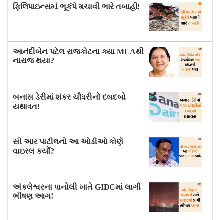
ફિલિપાઇન્સમાં ભૂકંપે મચાવી ભારે તબાહી!
આનંદીબેન પટેલ રાજકોટના ક્યા MLAથી
નારાજ થયા?
બનાસ ડેરીમાં શંકર ચૌધરીનો દબદબો
યથાવત!
સી આર પાટીલનો આ ઓડીઓ કોણે
વાઇરલ કર્યો?
અંકલેશ્વરના પાનોલી ખાતે GIDCમાં લાગી
ભીષણ આગ!