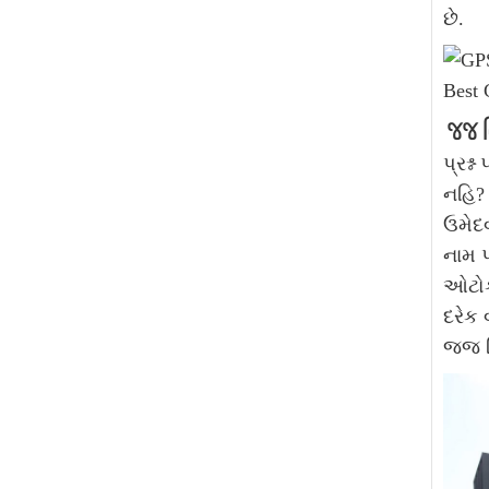
છે.
જજ ન
પ્રશ્
નહિ?
ઉમેદવ
નામ 
ઓટોક્
દરેક 
જજ નિ