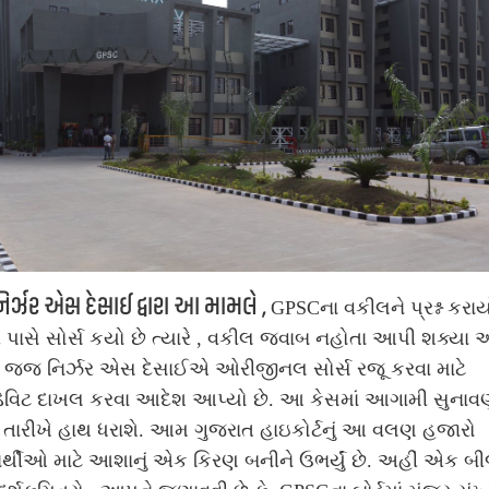
ર્ઝર એસ દેસાઈ દ્વારા આ મામલે ,
GPSCના વકીલને પ્રશ્ન કરાય
 પાસે સોર્સ કયો છે ત્યારે , વકીલ જવાબ નહોતા આપી શક્યા
, જજ નિર્ઝર એસ દેસાઈએ ઓરીજીનલ સોર્સ રજૂ કરવા માટે
ેવિટ દાખલ કરવા આદેશ આપ્યો છે.
આ કેસમાં આગામી સુનાવણ
તારીખે હાથ ધરાશે.
આમ ગુજરાત હાઇકોર્ટનું આ વલણ હજારો
ાર્થીઓ માટે આશાનું એક કિરણ બનીને ઉભર્યું છે. અહીં એક બ