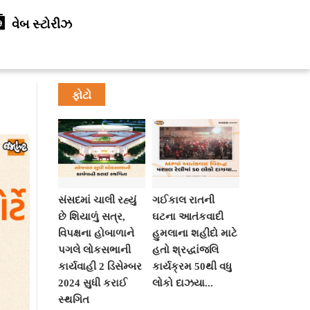
વેબ સ્ટોરીઝ
ફોટો
સંસદમાં ચાલી રહ્યું
ગઈકાલ રાતની
છે શિયાળું સત્ર,
ઘટના આતંકવાદી
વિપક્ષના હોબાળાને
હુમલાના શહીદો માટે
પગલે લોકસભાની
હતો શ્રદ્ધાંજલિ
કાર્યવાહી 2 ડિસેમ્બર
કાર્યક્રમ 50થી વધુ
2024 સુધી કરાઈ
લોકો દાઝયા...
સ્થગિત