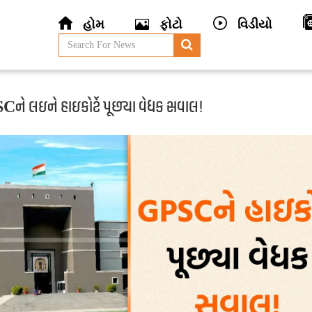
હોમ
ફોટો
વિડીયો
ને લઇને હાઇકોર્ટે પૂછ્યા વેધક સવાલ!