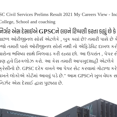
િર્ઝર એસ દેસાઈએ GPSCને લઇને ટિપ્પણી કરતા કહ્યું છે કે
ન પાછળ ઓરીજીનલ સોર્સ એટલેકે , બુક ક્યાં છે? તમારી પાસે છે ક
 જો તમારી પાસે ઓરીજીનલ સોર્સ નથી તો એફિડેવિટ દાખલ કરો
ારોના ભવિષ્ય સાથે ખિલવાડ કરી રહ્યા છો. આ ઉપરાંત , પેપર સેં
પણ હવે ડિસ્કલોઝ કરો. આ કેસ તમારી આપખુદશાહી એટલેકે
રેસીનો છે. GPSC દરેક વખતે આ પેપર સેટ કરવામાં ગોટાળા કરે 
વખતે લોકોએ કોર્ટમાં આવવું પડે છે."
આમ GPSCને ખુબ વેધક સ
ર્ઝર એસ દેસાઈ દ્વારા પુછાયા છે.