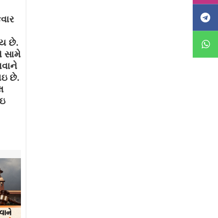
કવાર
ય છે.
 સામે
ાવાને
ઇ છે.
લ
થઇ