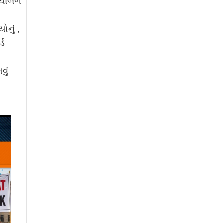
ખ્યાબળ
ોનું ,
્ડ
વું