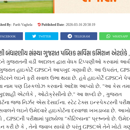
shed By :
Published Date :
Parth Vaghela
2026-03-16 20:58:19
FACEBOOK
TWITTER
TELEGRAM
WHATSAPP
 બંધારણીય સંસ્થા ગુજરાત પબ્લિક સર્વિસ કમિશન એટલેકે
,
ે ગુજરાતની વડી અદાલત દ્વારા વેધક ટિપ્પણીઓ કરવામાં આવી
 ગુજરાત હાઇકોર્ટે GPSCને આપખુદ ગણાવી છે. આ ઉપરાંત, GP
સેંટરને લઇને ફરી સવાલ ઉભા થયા છે. હવે હાઇકોર્ટે GPSCને પે
રના નામ પણ ડિસ્કલોઝ કરવાનો આદેશ આપ્યો છે.
"આ કેસ તમા
શાહી એટલેકે , ઓટોક્રેસીનો છે." આ શબ્દો છે , ગુજરાત
ર્ટના જજ નિર્ઝર એસ દેસાઈના. સ્ટેટ ટેક્સ ઇન્સ્પેકટરની પરીક્ષા
ાલને લઇને ઉમેદવારે હાઇકોર્ટના દરવાજા ખખડાવ્યા છે. આખ
 , GPSCની પરીક્ષામાં પુછાયેલા "કૌટિલ્યના" પ્રશ્ર્નનો છે. ઉમેદવ
ન કરી છે કે , તેનો જવાબ સાચો છે પરંતુ GPSCએ તેને ખોટો ગણ