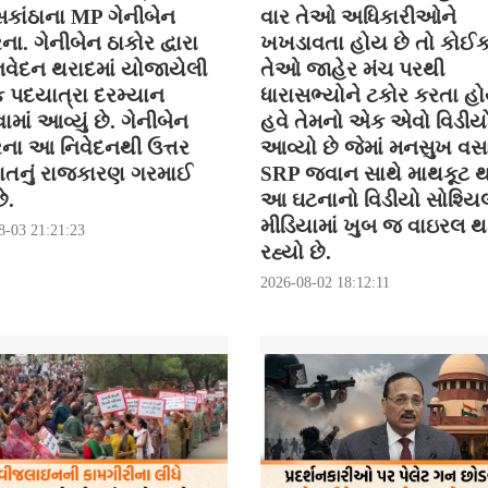
કાંઠાના MP ગેનીબેન
વાર તેઓ અધિકારીઓને
ના. ગેનીબેન ઠાકોર દ્વારા
ખખડાવતા હોય છે તો કોઈ
વેદન થરાદમાં યોજાયેલી
તેઓ જાહેર મંચ પરથી
િક પદયાત્રા દરમ્યાન
ધારાસભ્યોને ટકોર કરતા હો
ાં આવ્યું છે. ગેનીબેન
હવે તેમનો એક એવો વિડીયો
રના આ નિવેદનથી ઉત્તર
આવ્યો છે જેમાં મનસુખ વસ
ાતનું રાજકારણ ગરમાઈ
SRP જવાન સાથે માથકૂટ થ
ે.
આ ઘટનાનો વિડીયો સોશ્યિ
મીડિયામાં ખુબ જ વાઇરલ 
8-03 21:21:23
રહ્યો છે.
2026-08-02 18:12:11