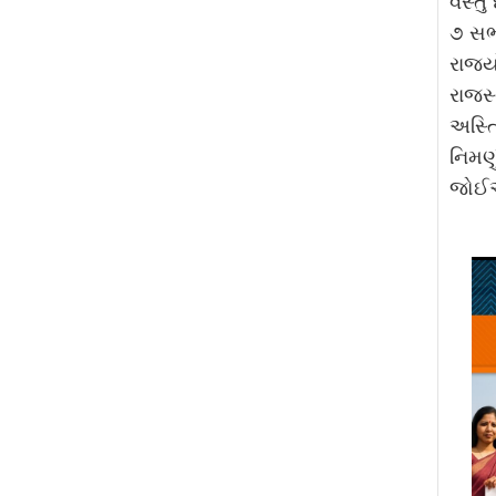
વસ્તુ
૭ સભ્
રાજ્ય
રાજસ્
અસ્તિ
નિમણુ
જોઈ