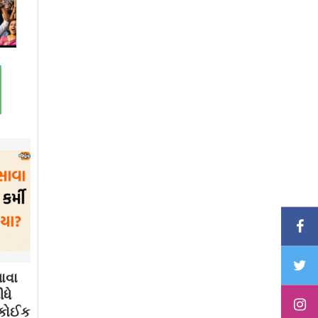
ાવા
ધે
. કોઈક