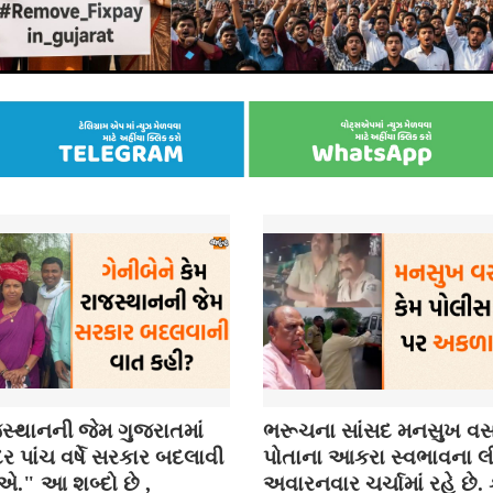
સ્થાનની જેમ ગુજરાતમાં
ભરૂચના સાંસદ મનસુખ વસ
 પાંચ વર્ષે સરકાર બદલાવી
પોતાના આકરા સ્વભાવના લી
." આ શબ્દો છે ,
અવારનવાર ચર્ચામાં રહે છે