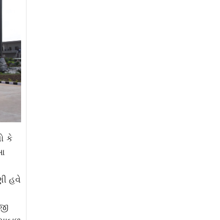
ો કે
 આ
ી હવે
ીજી