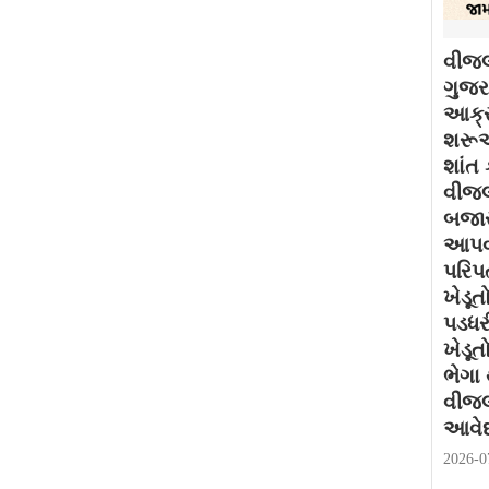
વીજલ
ગુજરા
આક્ર
શરૂઆ
શાંત 
વીજલ
બજાર
આપવા
પરિપત
ખેડૂત
પડધર
ખેડૂત
ભેગા
વીજલ
આવેદ
2026-0