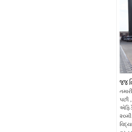
જજ નિ
તમારી
પછી 
એફિડ
૨૦મી 
વિદ્ય