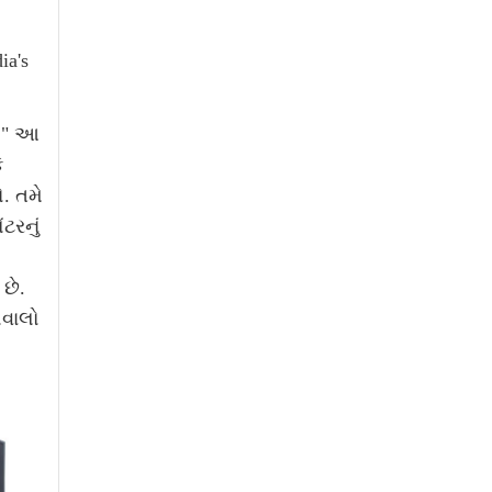
" આ
ે
. તમે
ટરનું
છે.
વાલો