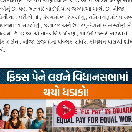
 દર્શકમિત્રો , આપને જણાવવી છે કે, GPSCના બોર્ડમાં મંજુર સં
યોનું છે. પણ અત્યારે બોર્ડમાં પાંચ જગ્યાઓ ખાલી છે. બીજા
ોની વાત કરીએ તો , કેરળમાં ૨૧ સભ્યોનું , તમિલનાડુમાં ૧૫ સભ્ય
થાનમાં ૧૧ સભ્યોનું , કર્ણાટક અને ઉત્તરપ્રદેશમાં ૯ સભ્યોનું બોર
ત્વમાં છે. GPSCએ તાત્કાલિક ધોરણે , બોર્ડમાં જરૂરી સભ્યોની
ંક કરીને , બીજા રાજ્યોના પબ્લિક સર્વિસ કમિશન પાસેથી શીખ
એ.