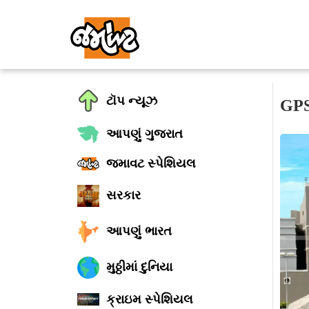
ટૉપ ન્યૂઝ
GPSC
આપણું ગુજરાત
જમાવટ સ્પેશિયલ
સરકાર
આપણું ભારત
મુઠ્ઠીમાં દુનિયા
ક્રાઇમ સ્પેશિયલ