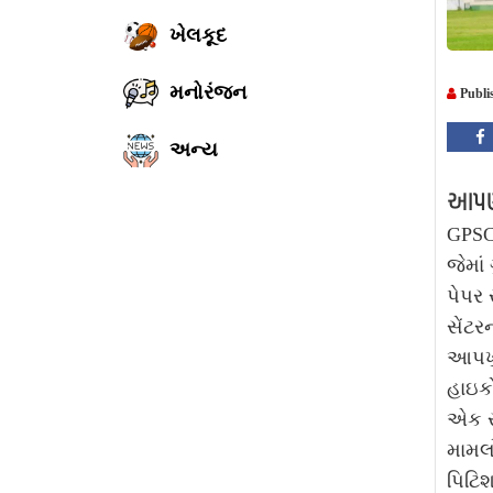
ખેલકૂદ
મનોરંજન
Publi
અન્ય
આપણી
GPSCન
જેમાં
પેપર 
સેંટ
આપખુદ
હાઇકો
એક સવ
મામલો
પિટિશ