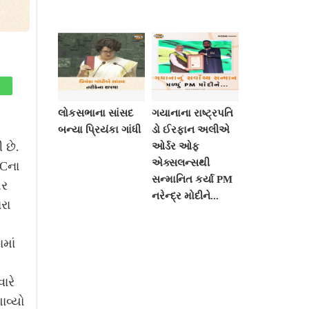
લોકસભાના સાંસદ
ગયાનાના રાષ્ટ્રપતિ
બન્યા પ્રિયંકા ગાંધી
ડો ઈરફાન અલીએ
 છે.
ઓર્ડર ઓફ
એક્સલન્સથી
SCના
સન્માનિત કર્યા PM
પર
નરેન્દ્ર મોદીને...
રા
માં
ો
ારે
ાવ્યો