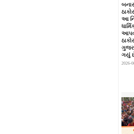
બનાસ
ઠાકોર
આ નિ
ધાર્મ
આપવામ
ઠાકો
ગુજર
ગયું છ
2026-0