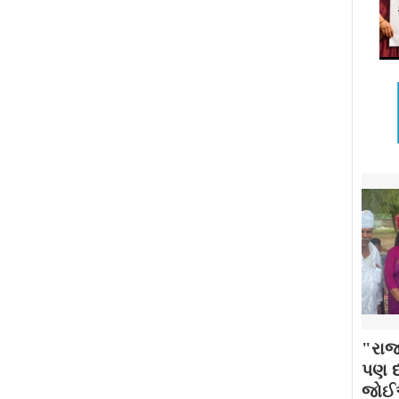
"રાજ
પણ દર
જોઈએ