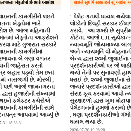
ાઇનની કામગીરીને લઇને
"પેલેટ ગનથી ઘાયલ થયેલા
તના ખેડૂતોમાં ભારે
લોકોનો દિલ્હી સરકાર ઈલ
ોશ છે. આજ મહિનાની
કરાવે." આ શબ્દો છે સુપ્રી
તમાં ખેડૂતોના આક્રોશને
કોર્ટના. આજે CJI સૂર્યકાન્ત
કરવા માટે ગુજરાત સરકારે
ન્યાયમૂર્તિ જોયમાલ્યા બા
ાઇનની કામગીરીમાં
અને ન્યાયમૂર્તિ વી મોહનાન
ભાવના બે ગણા વળતર
બેન્ચ દ્વારા ૨૦મી જુલાઈના
ની જાહેરાત કરતો
પ્રદર્શનકારીઓ પર જે લાઠી
્ર બહાર પડ્યો તેમ છતાં
થયો તેની પર સુનાવણી હા
ોમાં નારાજગી છે. મોરબી ,
ધરાઈ છે. ૨૦મી જુલાઈના ર
ી પછી આજે જામનગરના
જયારે પ્રદર્શનકારીઓ દ્વાર
ો દ્વારા હજારોની સંખ્યામાં
સંસદ કૂચ કરવામાં આવી ત્ય
 થઇને કલેકટર કચેરીએ
સુરક્ષાદળો દ્વારા ખુબ મોટાપા
ાઇનની કામગીરીની સામે
પેલેટગનનો હુમલો કરાયો છે 
નપત્ર આપવામાં આવ્યું છે
, ઘણા પ્રદર્શનકારીઓ ગંભીર
ઘાયલ થયા છે.
7-31 18:38:31
2026-07-30 19:08:28