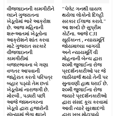
વીજલાઇનની કામગીરીને
"પેલેટ ગનથી ઘાયલ
લઇને ગુજરાતના
થયેલા લોકોનો દિલ્હી
ખેડૂતોમાં ભારે આક્રોશ
સરકાર ઈલાજ કરાવે."
છે. આજ મહિનાની
આ શબ્દો છે સુપ્રીમ
શરૂઆતમાં ખેડૂતોના
કોર્ટના. આજે CJI
આક્રોશને શાંત કરવા
સૂર્યકાન્ત , ન્યાયમૂર્તિ
માટે ગુજરાત સરકારે
જોયમાલ્યા બાગચી
વીજલાઇનની
અને ન્યાયમૂર્તિ વી
કામગીરીમાં
મોહનાની બેન્ચ દ્વારા
બજારભાવના બે ગણા
૨૦મી જુલાઈના રોજ
વળતર આપવાની
પ્રદર્શનકારીઓ પર જે
જાહેરાત કરતો પરિપત્ર
લાઠીચાર્જ થયો તેની પર
બહાર પડ્યો તેમ છતાં
સુનાવણી હાથ ધરાઈ છે.
ખેડૂતોમાં નારાજગી છે.
૨૦મી જુલાઈના રોજ
મોરબી , પડધરી પછી
જયારે પ્રદર્શનકારીઓ
આજે જામનગરના
દ્વારા સંસદ કૂચ કરવામાં
ખેડૂતો દ્વારા હજારોની
આવી ત્યારે સુરક્ષાદળો
સંખ્યામાં ભેગા થઇને
દ્વારા ખુબ મોટાપાયે