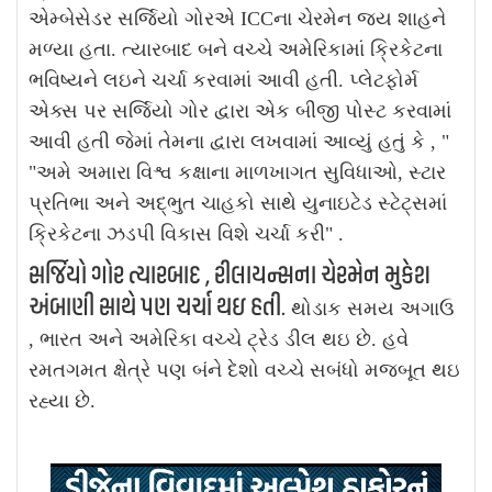
એમ્બેસેડર સર્જિયો ગોરએ ICCના ચેરમેન જય શાહને
મળ્યા હતા. ત્યારબાદ બને વચ્ચે અમેરિકામાં ક્રિકેટના
ભવિષ્યને લઇને ચર્ચા કરવામાં આવી હતી. પ્લેટફોર્મ
એક્સ પર સર્જિયો ગોર દ્વારા એક બીજી પોસ્ટ કરવામાં
આવી હતી જેમાં તેમના દ્વારા લખવામાં આવ્યું હતું કે , "
"અમે અમારા વિશ્વ કક્ષાના માળખાગત સુવિધાઓ, સ્ટાર
પ્રતિભા અને અદ્ભુત ચાહકો સાથે યુનાઇટેડ સ્ટેટ્સમાં
ક્રિકેટના ઝડપી વિકાસ વિશે ચર્ચા કરી" .
સર્જિયો ગોર ત્યારબાદ , રીલાયન્સના ચેરમેન મુકેશ
અંબાણી સાથે પણ ચર્ચા થઇ હતી.
થોડાક સમય અગાઉ
, ભારત અને અમેરિકા વચ્ચે ટ્રેડ ડીલ થઇ છે. હવે
રમતગમત ક્ષેત્રે પણ બંને દેશો વચ્ચે સબંધો મજબૂત થઇ
રહ્યા છે.