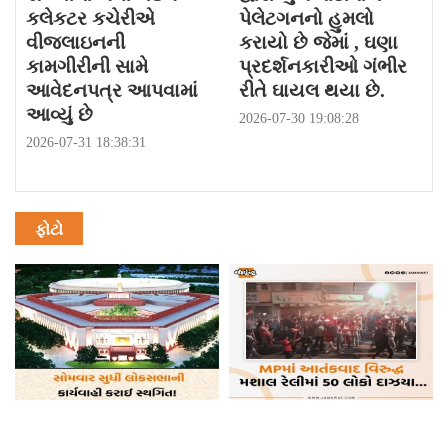
કલેકટર કચેરીએ
પેલેટગનનો હુમલો
વીજલાઇનની
કરાયો છે જેમાં , ઘણા
કામગીરીની સામે
પ્રદર્શનકારીઓ ગંભીર
આવેદનપત્ર આપવામાં
રીતે ઘાયલ થયા છે.
આવ્યું છે
2026-07-30 19:08:28
2026-07-31 18:38:31
ફોટો