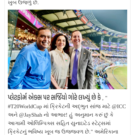
ખુબ ઉજળું છે.
પ્લેટફોર્મ એક્સ પર સર્જિયો ગોરે લખ્યું છે કે
, "
#T20WorldCup માં ક્રિકેટની અદ્ભુત સાંજ માટે @ICC
અને @JayShah નો આભાર! હું અનુમાન કરું છું કે
આગામી ઓલિમ્પિક્સ સહિત યુનાઇટેડ સ્ટેટ્સમાં
ક્રિકેટનું ભવિષ્ય ખૂબ જ ઉજ્જવળ છે."
અમેરિકાના