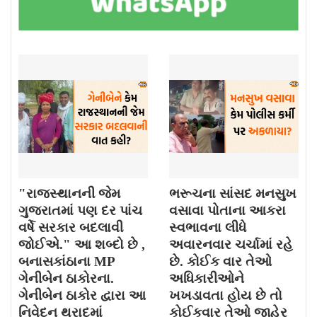
"રાજસ્થાનની જેમ
ભરૂચના સાંસદ મનસુખ
ગુજરાતમાં પણ દર પાંચ
વસાવા પોતાના આકરા
વર્ષે સરકાર બદલાવી
સ્વભાવના લીધે
જોઈએ." આ શબ્દો છે ,
અવારનવાર ચર્ચામાં રહે
બનાસકાંઠાના MP
છે. કોઈક વાર તેઓ
ગેનીબેન ઠાકોરના.
અધિકારીઓને
ગેનીબેન ઠાકોર દ્વારા આ
ખખડાવતા હોય છે તો
નિવેદન થરાદમાં
કોઈકવાર તેઓ જાહેર