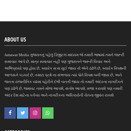
ABOUT US
Jamawat Media ગુજરાતનું પહેલું ડિજીટલ માધ્યમ જે તમારી ભાષામાં તમને જરૂરી
સમાચાર આપે છે, માત્ર સમાચાર નહીં પણ ગુજરાતને જરૂરી વિચાર અને
અભિપ્રાયો પણ હોય છે, ક્યારેક સત્તા સુઈ જાય તો એને ઢંઢોળે છે, ક્યારેક વિપક્ષની
આળસને પડકારે છે, તમારા પ્રશ્નો ના સંભળાય ત્યાં પોતે વિપક્ષ બની જાય છે, અને
જનતા રાજનીતિક ચશ્મા પહેરીને દંભી બનતી જાય તો તમારી અંદરના નાગરીકને
પણ ઢંઢોળે છે, જમાવટ તમને મોજ આપશે, સંતોષ આપશે, મજા કરાવશે પણ તમારી
અંદર દેશ માટેના કર્તવ્ય અને નાગરીકના અધિકારોની ચેતના જીવંત રાખશે