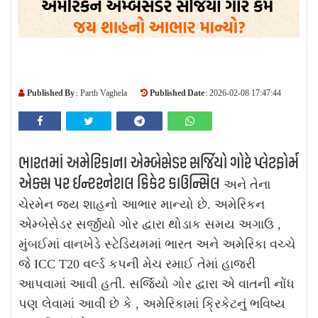
Published By :
Published Date :
Parth Vaghela
2026-02-08 17:47:44
ભારતમાં અમેરિકાના એમ્બેસેડર સર્જિયો ગોરે પ્લેટફોર્મ
એક્સ પર ઈન્ટરનેશલ ક્રિકેટ કાઉન્સિલ
અને તેના
ચેરમેન જય શાહનો આભાર માન્યો છે. અમેરિકન
એમ્બેસેડર સર્જીયો ગોર દ્વારા થોડાક સમય અગાઉ ,
મુંબઈમાં વાનખેડે સ્ટેડિયમમાં ભારત અને અમેરિકા વચ્ચે
જે ICC T20 વર્લ્ડ કપની મેચ રમાઈ તેમાં હાજરી
આપવામાં આવી હતી. સર્જિયો ગોર દ્વારા એ વાતની નોંધ
પણ લેવામાં આવી છે કે , અમેરિકામાં ક્રિકેટનું ભવિષ્ય