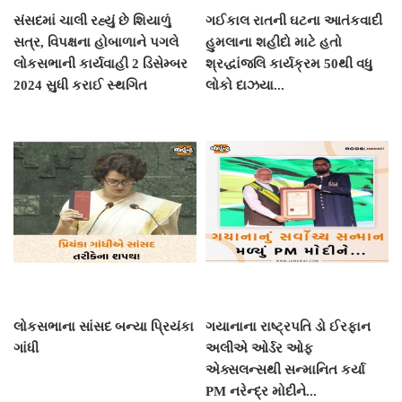
સંસદમાં ચાલી રહ્યું છે શિયાળું
ગઈકાલ રાતની ઘટના આતંકવાદી
સત્ર, વિપક્ષના હોબાળાને પગલે
હુમલાના શહીદો માટે હતો
લોકસભાની કાર્યવાહી 2 ડિસેમ્બર
શ્રદ્ધાંજલિ કાર્યક્રમ 50થી વધુ
2024 સુધી કરાઈ સ્થગિત
લોકો દાઝયા...
લોકસભાના સાંસદ બન્યા પ્રિયંકા
ગયાનાના રાષ્ટ્રપતિ ડો ઈરફાન
ગાંધી
અલીએ ઓર્ડર ઓફ
એક્સલન્સથી સન્માનિત કર્યા
PM નરેન્દ્ર મોદીને...