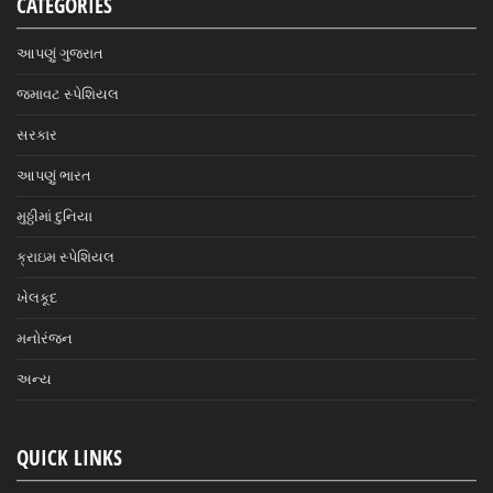
CATEGORIES
આપણું ગુજરાત
જમાવટ સ્પેશિયલ
સરકાર
આપણું ભારત
મુઠ્ઠીમાં દુનિયા
ક્રાઇમ સ્પેશિયલ
ખેલકૂદ
મનોરંજન
અન્ય
QUICK LINKS