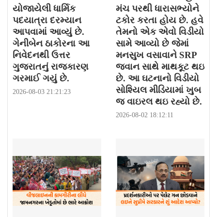
યોજાયેલી ધાર્મિક
મંચ પરથી ધારાસભ્યોને
પદયાત્રા દરમ્યાન
ટકોર કરતા હોય છે. હવે
આપવામાં આવ્યું છે.
તેમનો એક એવો વિડીયો
ગેનીબેન ઠાકોરના આ
સામે આવ્યો છે જેમાં
નિવેદનથી ઉત્તર
મનસુખ વસાવાને SRP
ગુજરાતનું રાજકારણ
જવાન સાથે માથકૂટ થઇ
ગરમાઈ ગયું છે.
છે. આ ઘટનાનો વિડીયો
સોશ્યિલ મીડિયામાં ખુબ
2026-08-03 21:21:23
જ વાઇરલ થઇ રહ્યો છે.
2026-08-02 18:12:11