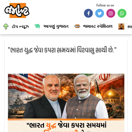
Follow us on
આપણું ગુજરાત
જમાવટ સ્પેશિયલ
ટૉપ ન્યૂઝ
સર
"ભારત યુદ્ધ જેવા કપરા સમયમાં વિશ્વાસુ સાથી છે."