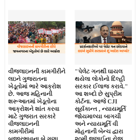
વીજલાઇનની કામગીરીને
"પેલેટ ગનથી ઘાયલ
લઇને ગુજરાતના
થયેલા લોકોનો દિલ્હી
ખેડૂતોમાં ભારે આક્રોશ
સરકાર ઈલાજ કરાવે."
છે. આજ મહિનાની
આ શબ્દો છે સુપ્રીમ
શરૂઆતમાં ખેડૂતોના
કોર્ટના. આજે CJI
આક્રોશને શાંત કરવા
સૂર્યકાન્ત , ન્યાયમૂર્તિ
માટે ગુજરાત સરકારે
જોયમાલ્યા બાગચી
વીજલાઇનની
અને ન્યાયમૂર્તિ વી
કામગીરીમાં
મોહનાની બેન્ચ દ્વારા
બજારભાવના બે ગણા
૨૦મી જુલાઈના રોજ