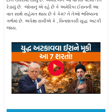
રેડાયું છે. જોવાનું એ રહે છે કે અમેરિકા ઈરાનની આ
વાત સાથે સહેમત થાય છે કે કેમ? તે તેઓ ભવિષ્યના
ગર્ભમાં છે. અપેક્ષા રાખીએ કે , વિનાશકારી યુદ્ધ અટકી
જાય.