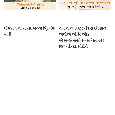
લોકસભાના સાંસદ બન્યા પ્રિયંકા
ગયાનાના રાષ્ટ્રપતિ ડો ઈરફાન
ગાંધી
અલીએ ઓર્ડર ઓફ
એક્સલન્સથી સન્માનિત કર્યા
PM નરેન્દ્ર મોદીને...