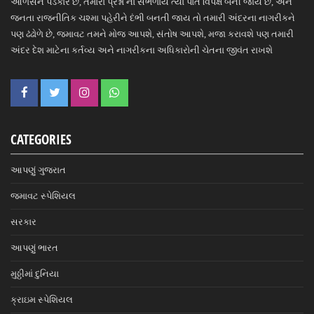
આળસને પડકારે છે, તમારા પ્રશ્નો ના સંભળાય ત્યાં પોતે વિપક્ષ બની જાય છે, અને
જનતા રાજનીતિક ચશ્મા પહેરીને દંભી બનતી જાય તો તમારી અંદરના નાગરીકને
પણ ઢંઢોળે છે, જમાવટ તમને મોજ આપશે, સંતોષ આપશે, મજા કરાવશે પણ તમારી
અંદર દેશ માટેના કર્તવ્ય અને નાગરીકના અધિકારોની ચેતના જીવંત રાખશે
CATEGORIES
આપણું ગુજરાત
જમાવટ સ્પેશિયલ
સરકાર
આપણું ભારત
મુઠ્ઠીમાં દુનિયા
ક્રાઇમ સ્પેશિયલ