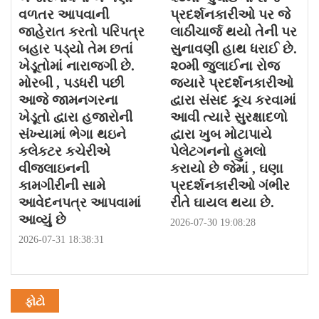
વળતર આપવાની
પ્રદર્શનકારીઓ પર જે
જાહેરાત કરતો પરિપત્ર
લાઠીચાર્જ થયો તેની પર
બહાર પડ્યો તેમ છતાં
સુનાવણી હાથ ધરાઈ છે.
ખેડૂતોમાં નારાજગી છે.
૨૦મી જુલાઈના રોજ
મોરબી , પડધરી પછી
જયારે પ્રદર્શનકારીઓ
આજે જામનગરના
દ્વારા સંસદ કૂચ કરવામાં
ખેડૂતો દ્વારા હજારોની
આવી ત્યારે સુરક્ષાદળો
સંખ્યામાં ભેગા થઇને
દ્વારા ખુબ મોટાપાયે
કલેકટર કચેરીએ
પેલેટગનનો હુમલો
વીજલાઇનની
કરાયો છે જેમાં , ઘણા
કામગીરીની સામે
પ્રદર્શનકારીઓ ગંભીર
આવેદનપત્ર આપવામાં
રીતે ઘાયલ થયા છે.
આવ્યું છે
2026-07-30 19:08:28
2026-07-31 18:38:31
ફોટો