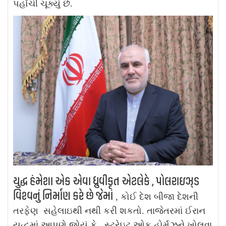
પહોંચી ચૂક્યું છે.
યુદ્ધ હંમેશા એક એવા ધ્રુવીકૃત એટલેકે , પોલરાઇઝ્ડ
વિશ્વનું નિર્માણ કરે છે જેમાં
, કોઈ દેશ બીજા દેશની
તરફેણ સહેલાઇથી નથી કરી શકતો. તાજેતરમાં ઈરાન
યુદ્ધમાં આપણે જોયું કે , સ્ટ્રેઇટ ઓફ હોર્મુઝને ખોલવા