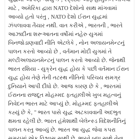
માટે , અમેરિકા દ્વારા NATO દેશોનો સાથ માંગવામાં
આવ્યો હતો પરંતુ , NATO દેશો ઈરાન યુદ્ધમાં
ઝંપલાવવા તૈયાર નથી. વાત કરીએ , ભારતની , ભારતે
આઝાદીના શરૂઆતના વર્ષોમાં નહેરુ યુગમાં
બિનજોડાણવાદી નીતિ એટલેકે , નોન અલાયનમેન્ટનું
પાલન કરતો આવ્યો છે , વર્તમાન મોદી યુગમાં તે
મલ્ટીઅલાયનમેન્ટનું પાલન કરતો આવ્યો છે. જેનાથી
ભારત રશિયા - યુક્રેન યુદ્ધ હોય કે પછી વર્તમાન ઈરાન
યુદ્ધ હોય તેણે તેની તટસ્થ નીતિનો પરિચય સમગ્ર
દુનિયાને આપી દીધો છે. આજ કારણ છે કે , ભારતમાં
ઈરાનના રાજદૂત મોહમ્મદ ફતહાલીએ ખુબ મહત્વનું
નિવેદન ભારત માટે આપ્યું છે. મોહમ્મદ ફતહાલીએ
કહ્યું છે કે, " ભારત પાસે યુદ્ધ અટકાવવાની અદભુત
ક્ષમતા રહેલી છે. ભારત હંમેશાથી બેલેન્સ્ડ વિદેશનીતિનું
પાલન કરતુ આવ્યું છે. ભારત આ યુદ્ધ જેવા કપરા
સમયમાં એક વિશ્વાસુ સાથી છે. ભારતે બધા સાથે તેના