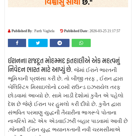
Published By :
Published Date :
Parth Vaghela
2026-03-25 21:17:57
ઈરાનના રાજદૂત મોહમ્મદ ફતહાલીએ એક મહત્વનું
નિવેદન ભારત માટે આપ્યું છે
. જેમાં ઈરાને ભારતની
ભૂમિકાની પ્રશંસા કરી છે. તો બીજી તરફ , ઈરાન દ્વારા
બેલિસ્ટિક મિસાઇલોનો ૮૦મોં રાઉન્ડ ઇઝરાયેલ તરફ
છોડવામાં આવ્યો છે. સામે ખાડી દેશોમાં કુવૈત એ પહેલો
દેશ છે જેણે ઈરાન પર હુમલો કરી દીધો છે. કુવૈત દ્વારા
સંભવિત પરમાણુ યુદ્ધની તૈયારીના ભાગરૂપે પોતાના
નાગરિકો માટે એક એડવાઈઝરી બહાર પાડવામાં આવી છે
.જેનાથી ઈરાન યુદ્ધ ભયાનકતાની નવી ચરમસીમાએ