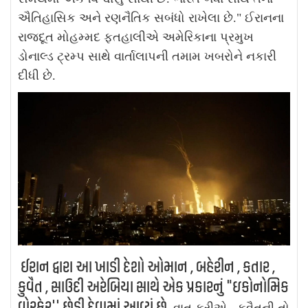
ઐતિહાસિક અને રણનૈતિક સબંધો રાખેલા છે."
ઈરાનના
રાજદૂત મોહમ્મદ ફતહાલીએ અમેરિકાના પ્રમુખ
ડોનાલ્ડ ટ્રમ્પ સાથે વાર્તાલાપની તમામ ખબરોને નકારી
દીધી છે.
ઈરાન દ્વારા આ ખાડી દેશો ઓમાન , બહેરીન , કતાર ,
કુવૈત , સાઉદી અરેબિયા સાથે એક પ્રકારનું "ઇકોનોમિક
વોરફેર'' છેડી દેવામાં આવ્યું છે.
વાત કરીએ , કુવૈતની તો