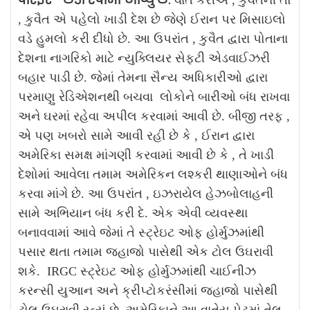
, કુવૈત એ પહેલો ખાડી દેશ છે જેણે ઈરાન પર મિસાઇલો
વડે હુમલો કરી દીધો છે. આ ઉપરાંત , કુવૈત દ્વારા પોતાના
દેશના નાગરિકો માટે ન્યુક્લિયર સેફટી એડવાઈઝરી
બહાર પાડી છે. જેમાં તેમના સૈન્ય અધિકારીઓ દ્વારા
પરમાણુ રેડિએશનથી બચવા લોકોને બારીઓ બંધ રાખવા
અને ઘરમાં રહેવા અપીલ કરવામાં આવી છે.
બીજી તરફ ,
એ પણ ખબરો સામે આવી રહી છે કે , ઈરાન દ્વારા
અમેરિકા સમક્ષ માંગણી કરવામાં આવી છે કે , તે ખાડી
દેશોમાં આવેલા તમામ અમેરિકન લશ્કરી થાણાઓને બંધ
કરવા માંગે છે. આ ઉપરાંત , ઇઝરાયેલ હેઝબોલાહની
સામે અભિયાન બંધ કરી દે. એક એવી વ્યવસ્થા
બનાવવામાં આવે જેમાં તે સ્ટ્રેઇટ ઓફ હોર્મુઝમાંથી
પસાર થતા તમામ જહાજો પાસેથી એક ટોલ ઉઘરાવી
શકે.
IRGC સ્ટ્રેઇટ ઓફ હોર્મુઝમાંથી ચાઈનીઝ
કરન્સી યુઆન અને ક્રીપ્ટોકરંસીમાં જહાજો પાસેથી
ટોલ ઉઘરાવી રહ્યું છે. અમેરિકાને આ વાતેય પેટમાં તેલ