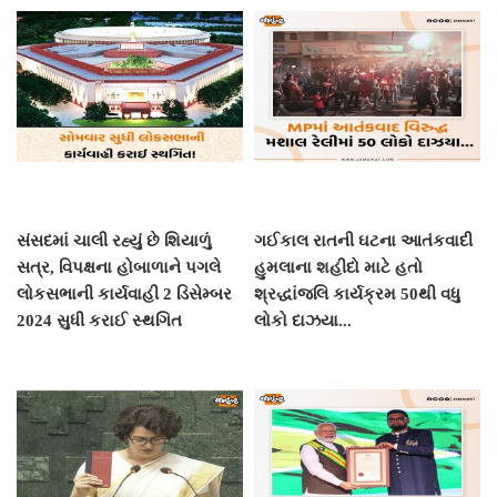
સંસદમાં ચાલી રહ્યું છે શિયાળું
ગઈકાલ રાતની ઘટના આતંકવાદી
સત્ર, વિપક્ષના હોબાળાને પગલે
હુમલાના શહીદો માટે હતો
લોકસભાની કાર્યવાહી 2 ડિસેમ્બર
શ્રદ્ધાંજલિ કાર્યક્રમ 50થી વધુ
2024 સુધી કરાઈ સ્થગિત
લોકો દાઝયા...