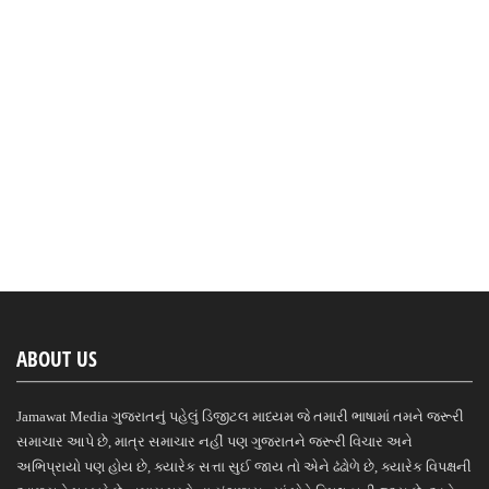
ABOUT US
Jamawat Media ગુજરાતનું પહેલું ડિજીટલ માધ્યમ જે તમારી ભાષામાં તમને જરૂરી
સમાચાર આપે છે, માત્ર સમાચાર નહીં પણ ગુજરાતને જરૂરી વિચાર અને
અભિપ્રાયો પણ હોય છે, ક્યારેક સત્તા સુઈ જાય તો એને ઢંઢોળે છે, ક્યારેક વિપક્ષની