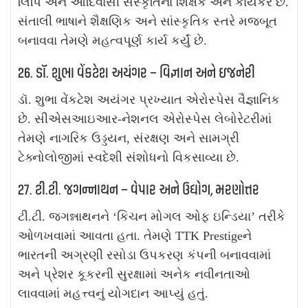
લિપિ અને આદિવાસી સંસ્કૃતિના શિક્ષક અને કાર્યકર છે.
સંતાલી ભાષાને શૈક્ષણિક અને સાંસ્કૃતિક સ્તરે મજબૂત
બનાવવા તેમણે મહત્વપૂર્ણ કાર્ય કર્યું છે.
26. ડૉ. શુભા વેંકટેશ અયંગર – વિજ્ઞાન અને ઇજનેરી
ડૉ. શુભા વેંકટેશ અયંગર પ્રખ્યાત એરોસ્પેસ વૈજ્ઞાનિક
છે. સીએસઆઇઆર-નેશનલ એરોસ્પેસ લેબોરેટરીમાં
તેમણે નાગરિક ઉડ્ડયન, સંરક્ષણ અને સામગ્રી
ટેક્નોલોજીમાં સ્વદેશી સંશોધનો વિકસાવ્યા છે.
27. ટી.ટી. જગન્નાથન – વેપાર અને ઉદ્યોગ, મરણોત્તર
ટી.ટી. જગન્નાથનને ‘કિચન મોગલ ઓફ ઇન્ડિયા’ તરીકે
ઓળખવામાં આવતા હતા. તેમણે TTK Prestigeને
ભારતની અગ્રણી રસોડા ઉપકરણ કંપની બનાવવામાં
અને પ્રેશર કૂકરની સુરક્ષામાં અનેક નવીનતાઓ
લાવવામાં મહત્ત્વનું યોગદાન આપ્યું હતું.