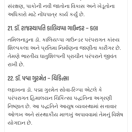
સંરક્ષણ, પાકોની નવી જાતોના વિકાસ અને ખેડૂતોના
અધિકારો માટે નોંધપાત્ર કાર્ય કર્યું છે.
21. ડૉ. રાજસ્થાપતિ કાલિયપ્પા ગાઉન્ડર – કલા
તમિલનાડુના ડૉ. કાલિયપ્પા ગાઉન્ડર પરંપરાગત કાંસ્ય
શિલ્પકલા અને પ્રતિમા નિર્માણના જાણીતા કારીગર છે.
તેમણે ભારતીય ધાતુશિલ્પની પ્રાચીન પરંપરાને જીવંત
રાખી છે.
22. ડૉ. પદ્મા ગુરમેત – ચિકિત્સા
લદ્દાખના ડૉ. પદ્મા ગુરમેત સોવા-રિગ્પા એટલે કે
પરંપરાગત હિમાલયન ચિકિત્સા પદ્ધતિના અગ્રણી
નિષ્ણાત છે. આ પદ્ધતિને આયુષ વ્યવસ્થામાં સત્તાવાર
ઓળખ અને સંસ્થાકીય માળખું અપાવવામાં તેમનું વિશેષ
યોગદાન છે.