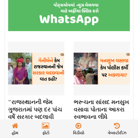
"રાજસ્થાનની જેમ
ભરૂચના સાંસદ મનસુખ
ગુજરાતમાં પણ દર પાંચ
વસાવા પોતાના આકરા
વર્ષે સરકાર બદલાવી
સ્વભાવના લીધે
જોઈએ." આ શબ્દો છે ,
અવારનવાર ચર્ચામાં રહે
બનાસકાંઠાના MP
છે. કોઈક વાર તેઓ
હોમ
ફોટો
વિડીયો
વેબસ્ટોરીઝ