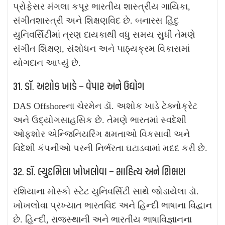
પ્રોફેસર મંગલા કપૂર ભારતીય શાસ્ત્રીય ગાયિકા,
સંગીતશાસ્ત્રી અને શિક્ષણવિદ છે. બનારસ હિંદુ
યુનિવર્સિટીમાં ત્રણ દાયકાથી વધુ સમય સુધી તેમણે
સંગીત શિક્ષણ, સંશોધન અને પાઠ્યક્રમ વિકાસમાં
યોગદાન આપ્યું છે.
31. ડૉ. અશોક ખાડે – વેપાર અને ઉદ્યોગ
DAS Offshoreના ચેરમેન ડૉ. અશોક ખાડે ટેક્નોક્રેટ
અને ઉદ્યોગસાહસિક છે. તેમણે ભારતમાં સ્વદેશી
ઓફશોર એન્જિનિયરિંગ ક્ષમતાઓ વિકસાવી અને
વિદેશી કંપનીઓ પરની નિર્ભરતા ઘટાડવામાં મદદ કરી છે.
32. ડૉ. લ્યુદમિલા ખોખલોવા – સાહિત્ય અને શિક્ષણ
રશિયાના મોસ્કો સ્ટેટ યુનિવર્સિટી સાથે જોડાયેલા ડૉ.
ખોખલોવા પ્રખ્યાત ભારતવિદ અને હિન્દી ભાષાના વિદ્વાન
છે. હિન્દી, રાજસ્થાની અને ભારતીય ભાષાવિજ્ઞાનના