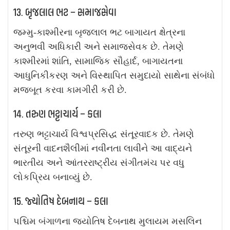
13. બૃજલાલ ભટ – સમાજસેવા
જમ્મુ-કાશ્મીરના બૃજલાલ ભટ બાગાયત ક્ષેત્રના
અનુભવી અધિકારી અને સમાજસેવક છે. તેમણે
કાશ્મીરમાં શાંતિ, સામાજિક સૌહાર્દ, બાગાયતના
આધુનિકીકરણ અને વિસ્થાપિત સમુદાયો સાથેના સંબંધો
મજબૂત કરવા કામગીરી કરી છે.
14. તરુણ ભટ્ટાચાર્ય – કલા
તરુણ ભટ્ટાચાર્ય વિશ્વપ્રસિદ્ધ સંતૂરવાદક છે. તેમણે
સંતૂરની વાદનશૈલીમાં નવીનતા લાવીને આ વાદ્યને
ભારતીય અને આંતરરાષ્ટ્રીય સંગીતમંચ પર વધુ
લોકપ્રિય બનાવ્યું છે.
15. જ્યોતિષ દેબનાથ – કલા
પશ્ચિમ બંગાળના જ્યોતિષ દેબનાથ મુલાયમ મસલિન