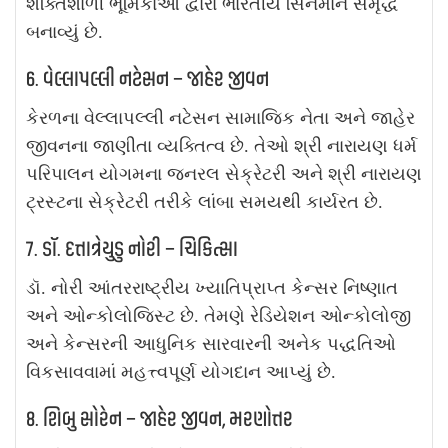
શક્તિશાળી ભૂમિકાઓ દ્વારા ભારતીય સિનેમાને સમૃદ્ધ
બનાવ્યું છે.
6. વેલ્લાપલ્લી નટેસન – જાહેર જીવન
કેરળના વેલ્લાપલ્લી નટેસન સામાજિક નેતા અને જાહેર
જીવનના જાણીતા વ્યક્તિત્વ છે. તેઓ શ્રી નારાયણ ધર્મ
પરિપાલન યોગમના જનરલ સેક્રેટરી અને શ્રી નારાયણ
ટ્રસ્ટના સેક્રેટરી તરીકે લાંબા સમયથી કાર્યરત છે.
7. ડૉ. દત્તાત્રેયુડુ નોરી – ચિકિત્સા
ડૉ. નોરી આંતરરાષ્ટ્રીય ખ્યાતિપ્રાપ્ત કેન્સર નિષ્ણાત
અને ઓન્કોલોજિસ્ટ છે. તેમણે રેડિયેશન ઓન્કોલોજી
અને કેન્સરની આધુનિક સારવારની અનેક પદ્ધતિઓ
વિકસાવવામાં મહત્ત્વપૂર્ણ યોગદાન આપ્યું છે.
8. શિબુ સોરેન – જાહેર જીવન, મરણોત્તર