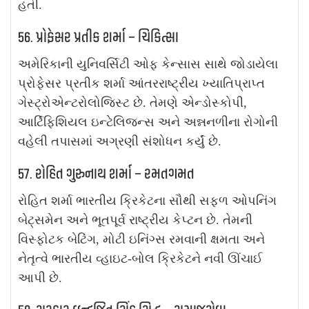
હતી.
56. પ્રોફેસર પ્રતીક શર્મા – ચિકિત્સા
અમેરિકાની યુનિવર્સિટી ઓફ કેન્સાસ સાથે જોડાયેલા
પ્રોફેસર પ્રતીક શર્મા આંતરરાષ્ટ્રીય ખ્યાતિપ્રાપ્ત
ગેસ્ટ્રોએન્ટરોલોજિસ્ટ છે. તેમણે એન્ડોસ્કોપી,
આર્ટિફિશિયલ ઇન્ટેલિજન્સ અને અન્નનળીના રોગોની
વહેલી તપાસમાં અગ્રણી સંશોધન કર્યું છે.
57. રોહિત ગુરુનાથ શર્મા – રમતગમત
રોહિત શર્મા ભારતીય ક્રિકેટના સૌથી સફળ ઓપનિંગ
બેટ્સમેન અને ભૂતપૂર્વ રાષ્ટ્રીય કેપ્ટન છે. તેમની
વિસ્ફોટક બેટિંગ, મોટી ઇનિંગ્સ રમવાની ક્ષમતા અને
નેતૃત્વે ભારતીય વ્હાઇટ-બોલ ક્રિકેટને નવી ઊંચાઈ
આપી છે.