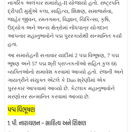
નાગરિક અલંકાર સમારોહ-II યોજાયો હતો. રાષ્ટ્રપતિ
દ્રૌપદી મુર્મુએ કલા, સાહિત્ય, શિક્ષણ, સમાજસેવા,
જાહેર જીવન, રમતગમત, વિજ્ઞાન, ચિકિત્સા, કૃષિ,
ઉદ્યોગ અને અન્ય ક્ષેત્રોમાં નોંધપાત્ર યોગદાન
આપનાર મહાનુભાવોને પદ્મ પુરસ્કારોથી સન્માનિત કર્યા
હતા.
આ સમારોહની સત્તાવાર યાદીમાં 2 પદ્મ વિભૂષણ, 7 પદ્મ
ભૂષણ અને 57 પદ્મ શ્રી પ્રાપ્તકર્તાઓ સહિત કુલ 66
વ્યક્તિઓનો સમાવેશ કરવામાં આવ્યો હતો. રંજની અને
ગાયત્રીને સંયુક્ત એટલે કે Duo શ્રેણીમાં એક
પુરસ્કાર આપવામાં આવ્યો છે. કેટલાક મહાનુભાવોને
મરણોત્તર સન્માનિત કરવામાં આવ્યા છે.
પદ્મ વિભૂષણ
1. પી. નારાયણન – સાહિત્ય અને શિક્ષણ