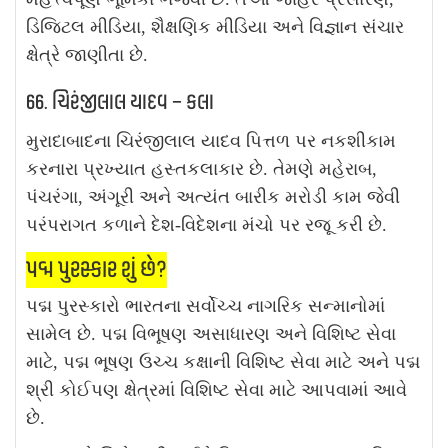
ડિજિટલ મીડિયા, શૈક્ષણિક મીડિયા અને વિજ્ઞાન સંચાર
ક્ષેત્રે જાણીતા છે.
66. ચિરંજીલાલ યાદવ – કલા
મુરાદાબાદના ચિરંજીલાલ યાદવ પિત્તળ પર નકશીકામ
કરનારા પ્રખ્યાત હસ્તકલાકાર છે. તેમણે મહેરાબ,
પંચરંગા, અંગૂરી અને અત્યંત બારીક મરોડી કામ જેવી
પરંપરાગત કળાને દેશ-વિદેશના મંચો પર રજૂ કરી છે.
પદ્મ પુરસ્કાર શું છે?
પદ્મ પુરસ્કારો ભારતના સર્વોચ્ચ નાગરિક સન્માનોમાં
સામેલ છે. પદ્મ વિભૂષણ અસાધારણ અને વિશિષ્ટ સેવા
માટે, પદ્મ ભૂષણ ઉચ્ચ કક્ષાની વિશિષ્ટ સેવા માટે અને પદ્મ
શ્રી કોઈપણ ક્ષેત્રમાં વિશિષ્ટ સેવા માટે આપવામાં આવે
છે.