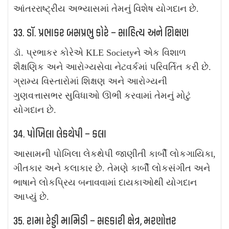
આંતરરાષ્ટ્રીય અભ્યાસમાં તેમનું વિશેષ યોગદાન છે.
33. ડૉ. પ્રભાકર બસપ્રભુ કોરે – સાહિત્ય અને શિક્ષણ
ડૉ. પ્રભાકર કોરેએ KLE Societyને એક વિશાળ
શૈક્ષણિક અને આરોગ્યસેવા નેટવર્કમાં પરિવર્તિત કરી છે.
ગ્રામ્ય વિસ્તારોમાં શિક્ષણ અને આરોગ્યની
ગુણવત્તાસભર સુવિધાઓ ઊભી કરવામાં તેમનું મોટું
યોગદાન છે.
34. પોખિલા લેકથેપી – કલા
આસામની પોખિલા લેકથેપી જાણીતી કાર્બી લોકગાયિકા,
ગીતકાર અને કલાકાર છે. તેમણે કાર્બી લોકસંગીત અને
ભાષાને લોકપ્રિય બનાવવામાં દાયકાઓથી યોગદાન
આપ્યું છે.
35. રામા રેડ્ડી મામિડી – સહકારી ક્ષેત્ર, મરણોત્તર