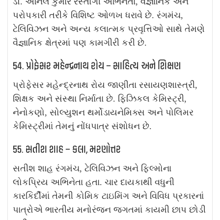
ડૉ. અનિલ કુમાર રસ્તોગી અભિનેતા, વૈજ્ઞાનિક અને
પરોપકારી તરીકે વિશિષ્ટ ઓળખ ધરાવે છે. રંગમંચ,
ટેલિવિઝન અને અન્ય કલાત્મક પ્રવૃત્તિઓ સાથે તેમણે
વૈજ્ઞાનિક ક્ષેત્રમાં પણ કામગીરી કરી છે.
54. પ્રોફેસર મહેન્દ્રનાથ રોય – સાહિત્ય અને શિક્ષણ
પ્રોફેસર મહેન્દ્રનાથ રોય જાણીતા રસાયણશાસ્ત્રી,
શિક્ષક અને સંસ્થા નિર્માતા છે. ફિઝિકલ કેમિસ્ટ્રી,
નેનોકણો, સોલ્યુશન થર્મોડાયનેમિક્સ અને પોલિમર
કેમિસ્ટ્રીમાં તેમનું નોંધપાત્ર સંશોધન છે.
55. સતીશ શાહ – કલા, મરણોત્તર
સતીશ શાહ રંગમંચ, ટેલિવિઝન અને ફિલ્મોના
લોકપ્રિય અભિનેતા હતા. ચાર દાયકાથી વધુની
કારકિર્દીમાં તેમની કોમિક ટાઇમિંગ અને વિવિધ પ્રકારનાં
પાત્રોએ ભારતીય મનોરંજન જગતમાં કાયમી છાપ છોડી