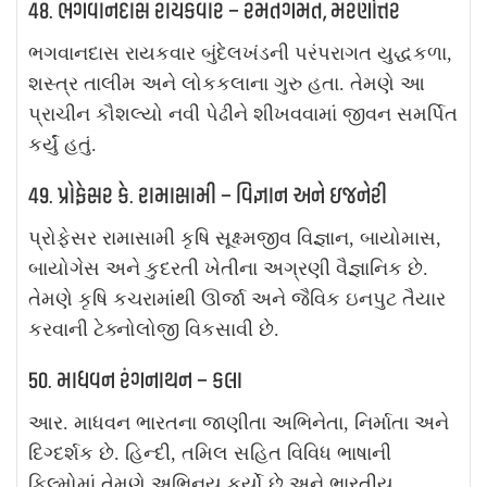
48. ભગવાનદાસ રાયકવાર – રમતગમત, મરણોત્તર
ભગવાનદાસ રાયકવાર બુંદેલખંડની પરંપરાગત યુદ્ધકળા,
શસ્ત્ર તાલીમ અને લોકકલાના ગુરુ હતા. તેમણે આ
પ્રાચીન કૌશલ્યો નવી પેઢીને શીખવવામાં જીવન સમર્પિત
કર્યું હતું.
49. પ્રોફેસર કે. રામાસામી – વિજ્ઞાન અને ઇજનેરી
પ્રોફેસર રામાસામી કૃષિ સૂક્ષ્મજીવ વિજ્ઞાન, બાયોમાસ,
બાયોગેસ અને કુદરતી ખેતીના અગ્રણી વૈજ્ઞાનિક છે.
તેમણે કૃષિ કચરામાંથી ઊર્જા અને જૈવિક ઇનપુટ તૈયાર
કરવાની ટેક્નોલોજી વિકસાવી છે.
50. માધવન રંગનાથન – કલા
આર. માધવન ભારતના જાણીતા અભિનેતા, નિર્માતા અને
દિગ્દર્શક છે. હિન્દી, તમિલ સહિત વિવિધ ભાષાની
ફિલ્મોમાં તેમણે અભિનય કર્યો છે અને ભારતીય