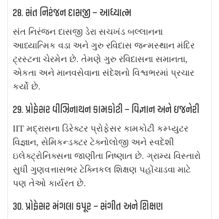
28. સંત નિરંજન દાસજી – આધ્યાત્મ
સંત નિરંજન દાસજી ડેરા સચખંડ બલ્લાનના
આધ્યાત્મિક વડા અને ગુરુ રવિદાસ જન્મસ્થાન મંદિર
ટ્રસ્ટના ચેરમેન છે. તેમણે ગુરુ રવિદાસના સમાનતા,
એકતા અને માનવસેવાના સંદેશનો વિશ્વભરમાં પ્રચાર
કર્યો છે.
29. પ્રોફેસર વીઝિનાથન કામકોટી – વિજ્ઞાન અને ઇજનેરી
IIT મદ્રાસના ડિરેક્ટર પ્રોફેસર કામકોટી કમ્પ્યુટર
વિજ્ઞાન, સેમિકન્ડક્ટર ટેક્નોલોજી અને સ્વદેશી
ઇલેક્ટ્રોનિક્સના જાણીતા નિષ્ણાત છે. ગ્રામ્ય વિસ્તારો
સુધી ગુણવત્તાસભર ટેક્નિકલ શિક્ષણ પહોંચાડવા માટે
પણ તેઓ કાર્યરત છે.
30. પ્રોફેસર મંગલા કપૂર – સંગીત અને શિક્ષણ