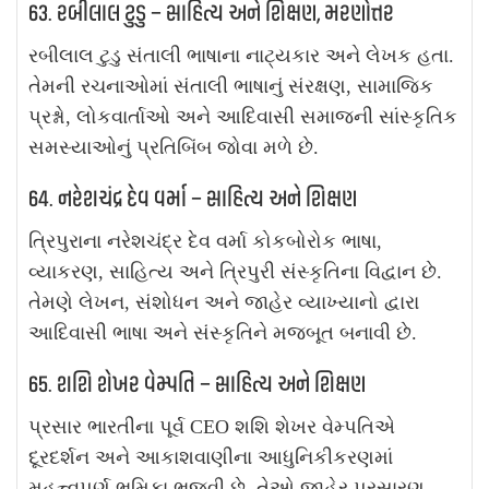
63. રબીલાલ ટુડુ – સાહિત્ય અને શિક્ષણ, મરણોત્તર
રબીલાલ ટુડુ સંતાલી ભાષાના નાટ્યકાર અને લેખક હતા.
તેમની રચનાઓમાં સંતાલી ભાષાનું સંરક્ષણ, સામાજિક
પ્રશ્નો, લોકવાર્તાઓ અને આદિવાસી સમાજની સાંસ્કૃતિક
સમસ્યાઓનું પ્રતિબિંબ જોવા મળે છે.
64. નરેશચંદ્ર દેવ વર્મા – સાહિત્ય અને શિક્ષણ
ત્રિપુરાના નરેશચંદ્ર દેવ વર્મા કોકબોરોક ભાષા,
વ્યાકરણ, સાહિત્ય અને ત્રિપુરી સંસ્કૃતિના વિદ્વાન છે.
તેમણે લેખન, સંશોધન અને જાહેર વ્યાખ્યાનો દ્વારા
આદિવાસી ભાષા અને સંસ્કૃતિને મજબૂત બનાવી છે.
65. શશિ શેખર વેમ્પતિ – સાહિત્ય અને શિક્ષણ
પ્રસાર ભારતીના પૂર્વ CEO શશિ શેખર વેમ્પતિએ
દૂરદર્શન અને આકાશવાણીના આધુનિકીકરણમાં
મહત્ત્વપૂર્ણ ભૂમિકા ભજવી છે. તેઓ જાહેર પ્રસારણ,