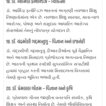
18. ડૉ. આર્મિડા ફર્નાન્ડિઝ – ચિકિત્સા
ડૉ. આર્મિડા ફર્નાન્ડિઝ ભારતનાં અગ્રણી નવજાત શિશુ
નિષ્ણાતોમાંના એક છે. નવજાત શિશુ સારવાર, માતા-બાળ
આરોગ્ય, પોષણ અને સમુદાય આધારિત આરોગ્ય
સેવાઓમાં તેમનું નોંધપાત્ર યોગદાન છે.
19. ડૉ. ચંદ્રમૌલી ગદ્દમાનુગુ – વિજ્ઞાન અને ઇજનેરી
ડૉ. ચંદ્રમૌલી ગદ્દમાનુગુ ડીઆરડીઓના પૂર્વ વૈજ્ઞાનિક
અને આકાશ મિસાઇલ પ્રોજેક્ટના અગત્યના નિષ્ણાત
છે. ભારતની પ્રથમ સ્વદેશી સુપરસોનિક સપાટીથી
હવામાં પ્રહાર કરતી આકાશ મિસાઇલના વિકાસમાં
તેમણે મુખ્ય ભૂમિકા ભજવી હતી.
20. ડૉ. પ્રેમલાલ ગૌતમ – વિજ્ઞાન અને કૃષિ
ડૉ. પ્રેમલાલ ગૌતમ જાણીતા વનસ્પતિ સંવર્ધક, કૃષિ
શિક્ષક અને સંસ્થા નિર્માતા છે. તેમણે જૈવવિવિધતાના