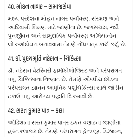
40. મોહન નાગર – સમાજસેવા
મધ્ય પ્રદેશના મોહન નાગર પર્યાવરણ સંરક્ષણ અને
આદિવાસી શિક્ષણ માટે જાણીતા છે. જળસંચય, નદી
પુનર્જીવન અને સામુદાયિક પર્યાવરણ અભિયાનોને
લોકઆંદોલન બનાવવામાં તેમણે નોંધપાત્ર કાર્ય કર્યું છે.
41. ડૉ. પુણ્યમૂર્તિ નટેસન – ચિકિત્સા
ડૉ. નટેસન વેટરિનરી ફાર્માકોલોજિસ્ટ અને પરંપરાગત
પશુ ચિકિત્સાના નિષ્ણાત છે. તેમણે ઔષધીય છોડના
પરંપરાગત જ્ઞાનને આધુનિક પશુચિકિત્સા સાથે જોડીને
ટકાઉ પશુ આરોગ્ય પદ્ધતિ વિકસાવી છે.
42. સરત કુમાર પાત્ર – કલા
ઓડિશાના સરત કુમાર પાત્ર ઇકત વણાટના જાણીતા
હસ્તકલાકાર છે. તેમણે પરંપરાગત હેન્ડલૂમ ડિઝાઇન,