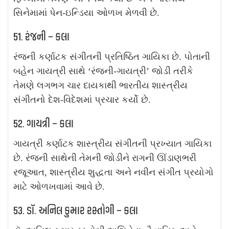
સિનેમામાં પેન-ઇન્ડિયા ઓળખ મેળવી છે.
51. રંજની – કલા
રંજની કર્ણાટક સંગીતની પ્રતિષ્ઠિત ગાયિકા છે. પોતાની
બહેન ગાયત્રી સાથે ‘રંજની-ગાયત્રી’ જોડી તરીકે
તેમણે લગભગ ચાર દાયકાથી ભારતીય શાસ્ત્રીય
સંગીતનો દેશ-વિદેશમાં પ્રચાર કર્યો છે.
52. ગાયત્રી – કલા
ગાયત્રી કર્ણાટક શાસ્ત્રીય સંગીતની પ્રખ્યાત ગાયિકા
છે. રંજની સાથેની તેમની જોડીને રાગની ઊંડાણભરી
રજૂઆત, શાસ્ત્રીય શુદ્ધતા અને નવીન સંગીત પ્રયોગો
માટે ઓળખવામાં આવે છે.
53. ડૉ. અનિલ કુમાર રસ્તોગી – કલા