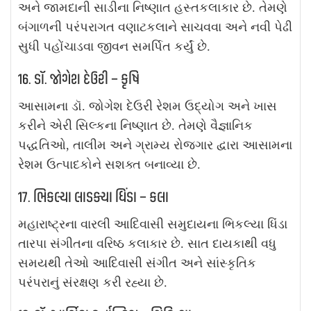
અને જામદાની સાડીના નિષ્ણાત હસ્તકલાકાર છે. તેમણે
બંગાળની પરંપરાગત વણાટકલાને સાચવવા અને નવી પેઢી
સુધી પહોંચાડવા જીવન સમર્પિત કર્યું છે.
16. ડૉ. જોગેશ દેઉરી – કૃષિ
આસામના ડૉ. જોગેશ દેઉરી રેશમ ઉદ્યોગ અને ખાસ
કરીને એરી સિલ્કના નિષ્ણાત છે. તેમણે વૈજ્ઞાનિક
પદ્ધતિઓ, તાલીમ અને ગ્રામ્ય રોજગાર દ્વારા આસામના
રેશમ ઉત્પાદકોને સશક્ત બનાવ્યા છે.
17. ભિકલ્યા લાડક્યા ધિંડા – કલા
મહારાષ્ટ્રના વારલી આદિવાસી સમુદાયના ભિકલ્યા ધિંડા
તારપા સંગીતના વરિષ્ઠ કલાકાર છે. સાત દાયકાથી વધુ
સમયથી તેઓ આદિવાસી સંગીત અને સાંસ્કૃતિક
પરંપરાનું સંરક્ષણ કરી રહ્યા છે.