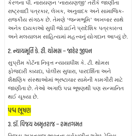
કેરળના પી. નારાયણન ‘નારાયણજી’ તરીકે જાણીતા
રાષ્ટ્રવાદી પત્રકાર, લેખક, અનુવાદક અને સામાજિક-
રાજકીય સંગઠક છે. તેમણે ‘જન્મભૂમિ’ અખબાર સાથે
અનેક દાયકાઓ સુધી જોડાઈને પ્રાદેશિક પત્રકારત્વ
અને મલયાલમ સાહિત્યમાં મહત્ત્વનું યોગદાન આપ્યું છે.
2. ન્યાયમૂર્તિ કે. ટી. થોમસ – જાહેર જીવન
સુપ્રીમ કોર્ટના નિવૃત્ત ન્યાયાધીશ કે. ટી. થોમસ
ફોજદારી કાયદા, પોલીસ સુધારા, પારદર્શિતા અને
શૈક્ષણિક સંસ્થાઓમાં ભ્રષ્ટાચાર સામેની કામગીરી માટે
જાણીતા છે. તેઓ અગાઉ પદ્મ ભૂષણથી પણ સન્માનિત
થઈ ચૂક્યા છે.
પદ્મ ભૂષણ
3. ડૉ. વિજય અમૃતરાજ – રમતગમત