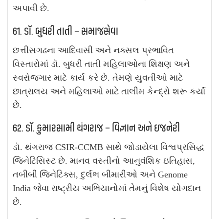
અપાવી છે.
61. ડૉ. બુધરી તાતી – સમાજસેવા
છત્તીસગઢના આદિવાસી અને નક્સલ પ્રભાવિત
વિસ્તારોમાં ડૉ. બુધરી તાતી મહિલાઓના શિક્ષણ અને
સ્વરોજગાર માટે કાર્ય કરે છે. તેમણે યુવતીઓ માટે
છાત્રાલય અને મહિલાઓ માટે તાલીમ કેન્દ્રો શરૂ કર્યાં
છે.
62. ડૉ. કુમારસામી થંગરાજ – વિજ્ઞાન અને ઇજનેરી
ડૉ. થંગરાજ CSIR-CCMB સાથે જોડાયેલા વિશ્વપ્રસિદ્ધ
જિનેટિસિસ્ટ છે. માનવ વસ્તીનો આનુવંશિક ઇતિહાસ,
તબીબી જિનેટિક્સ, દુર્લભ બીમારીઓ અને Genome
India જેવા રાષ્ટ્રીય અભિયાનોમાં તેમનું વિશેષ યોગદાન
છે.