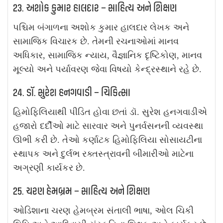
23. અશોક કુમાર હાલદાર – સાહિત્ય અને શિક્ષણ
પશ્ચિમ બંગાળના અશોક કુમાર હાલદાર લેખક અને
સામાજિક વિચારક છે. તેમની રચનાઓમાં માનવ
અધિકાર, સામાજિક ન્યાય, વૈજ્ઞાનિક દૃષ્ટિકોણ, માનવ
મૂલ્યો અને પર્યાવરણ જેવા વિષયો કેન્દ્રસ્થાને રહે છે.
24. ડૉ. સુરેશ હનગવાડી – ચિકિત્સા
હિમોફિલિયાથી પીડિત હોવા છતાં ડૉ. સુરેશ હનગવાડીએ
હજારો દર્દીઓ માટે સારવાર અને પુનર્વસનની વ્યવસ્થા
ઊભી કરી છે. તેઓ કર્ણાટક હિમોફિલિયા સોસાયટીના
સ્થાપક અને દુર્લભ રક્તસ્ત્રાવની બીમારીઓ માટેના
અગ્રણી કાર્યકર છે.
25. ચરણ હેમબ્રમ – સાહિત્ય અને શિક્ષણ
ઓડિશાના ચરણ હેમબ્રમ સંતાલી ભાષા, ઓલ ચિકી