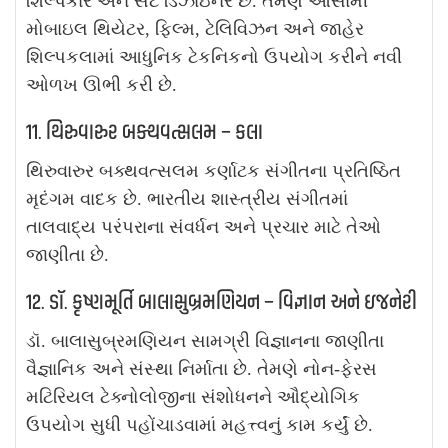
શિલ્પકાર અને સેટ ડિઝાઇનર છે. તેમણે આસામી
મોબાઇલ થિયેટર, ફિલ્મ, ટેલિવિઝન અને જાહેર
શિલ્પકલામાં આધુનિક ટેકનિકનો ઉપયોગ કરીને નવી
ઓળખ ઊભી કરી છે.
11. થિરુવારુર બક્થવત્સલમ – કલા
થિરુવારુર બક્થવત્સલમ કર્ણાટક સંગીતના પ્રતિષ્ઠિત
મૃદંગમ વાદક છે. ભારતીય શાસ્ત્રીય સંગીતમાં
તાલવાદ્ય પરંપરાના સંવર્ધન અને પ્રચાર માટે તેઓ
જાણીતા છે.
12. ડૉ. કૃષ્ણમૂર્તિ બાલાસુબ્રમણિયન – વિજ્ઞાન અને ઇજનેરી
ડૉ. બાલાસુબ્રમણિયન સામગ્રી વિજ્ઞાનના જાણીતા
વૈજ્ઞાનિક અને સંસ્થા નિર્માતા છે. તેમણે નોન-ફેરસ
મટિરિયલ ટેક્નોલોજીના સંશોધનને ઔદ્યોગિક
ઉપયોગ સુધી પહોંચાડવામાં મહત્ત્વનું કામ કર્યું છે.