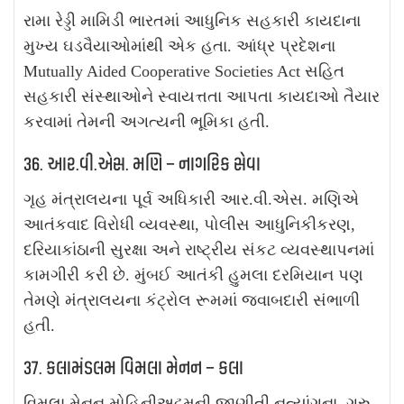
રામા રેડ્ડી મામિડી ભારતમાં આધુનિક સહકારી કાયદાના
મુખ્ય ઘડવૈયાઓમાંથી એક હતા. આંધ્ર પ્રદેશના
Mutually Aided Cooperative Societies Act સહિત
સહકારી સંસ્થાઓને સ્વાયત્તતા આપતા કાયદાઓ તૈયાર
કરવામાં તેમની અગત્યની ભૂમિકા હતી.
36. આર.વી.એસ. મણિ – નાગરિક સેવા
ગૃહ મંત્રાલયના પૂર્વ અધિકારી આર.વી.એસ. મણિએ
આતંકવાદ વિરોધી વ્યવસ્થા, પોલીસ આધુનિકીકરણ,
દરિયાકાંઠાની સુરક્ષા અને રાષ્ટ્રીય સંકટ વ્યવસ્થાપનમાં
કામગીરી કરી છે. મુંબઈ આતંકી હુમલા દરમિયાન પણ
તેમણે મંત્રાલયના કંટ્રોલ રૂમમાં જવાબદારી સંભાળી
હતી.
37. કલામંડલમ વિમલા મેનન – કલા
વિમલા મેનન મોહિનીઅટ્ટમની જાણીતી નૃત્યાંગના, ગુરુ