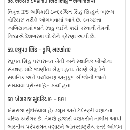
58. સરદાર ઇન્દ્રજિત સિંહ સિદ્ધુ – સમાજસેવા
નિવૃત્ત IPS અધિકારી ઇન્દ્રજિત સિંહ સિદ્ધુને ‘બ્રૂમ
વોરિયર’ તરીકે ઓળખવામાં આવે છે. સ્વચ્છતા
અભિયાનમાં જાતે ઝાડુ લઈને કાર્ય કરવાની તેમની
નિષ્ઠાએ દેશભરમાં લોકોને પ્રેરણા આપી છે.
59. રઘુપત સિંહ – કૃષિ, મરણોત્તર
રઘુપત સિંહ પરંપરાગત ખેતી અને સ્થાનિક બીજોના
સંરક્ષણ માટે જાણીતા ખેડૂત હતા. તેમણે ખેડૂતોને
સ્થાનિક અને પર્યાવરણ અનુકૂળ બીજોની જાતો
સાચવવા પ્રોત્સાહિત કર્યા હતા.
60. ખેમરાજ સુંદરિયાલ – કલા
ખેમરાજ સુંદરિયાલ હેન્ડલૂમ અને ટેપેસ્ટ્રી વણાટના
વરિષ્ઠ કારીગર છે. તેમણે હજારો વણકરોને તાલીમ આપી
ભારતીય પરંપરાગત વણાટને આંતરરાષ્ટ્રીય સ્તરે ઓળખ