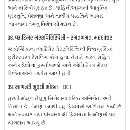
અને કોરિયોગ્રાફર છે. મોહિનીઅટ્ટમની આધુનિક
પ્રસ્તુતિ, વેશભૂષા અને તાલીમ પદ્ધતિને આકાર
આપવામાં તેમનું વિશેષ યોગદાન છે.
38. વ્લાદિમેર મેસ્ટવિરિશ્વિલી – રમતગમત, મરણોત્તર
જ્યોર્જિયાના વ્લાદિમેર મેસ્ટવિરિશ્વિલી વિશ્વપ્રસિદ્ધ
ફ્રીસ્ટાઇલ રેસલિંગ કોચ હતા. તેમણે ભારત સહિત
અનેક દેશોના કુસ્તીબાજો અને ઓલિમ્પિક મેડલ
વિજેતાઓને તાલીમ આપી હતી.
39. માગન્ટી મુરલી મોહન – કલા
મુરલી મોહન તેલુગુ સિનેમાના વરિષ્ઠ અભિનેતા અને
નિર્માતા છે. તેમણે 350થી વધુ ફિલ્મોમાં અભિનય કર્યો છે
અને સ્વચ્છ તથા પરિવારલક્ષી ફિલ્મોના નિર્માણમાં પણ
યોગદાન આપ્યું છે.