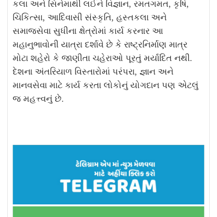
કલા અને સિનેમાથી લઈને વિજ્ઞાન, રમતગમત, કૃષિ,
ચિકિત્સા, આદિવાસી સંસ્કૃતિ, હસ્તકલા અને
સમાજસેવા સુધીના ક્ષેત્રોમાં કાર્ય કરનાર આ
મહાનુભાવોની યાત્રા દર્શાવે છે કે રાષ્ટ્રનિર્માણ માત્ર
મોટા શહેરો કે જાણીતા ચહેરાઓ પૂરતું મર્યાદિત નથી.
દેશના અંતરિયાળ વિસ્તારોમાં પરંપરા, જ્ઞાન અને
માનવસેવા માટે કાર્ય કરતા લોકોનું યોગદાન પણ એટલું
જ મહત્ત્વનું છે.