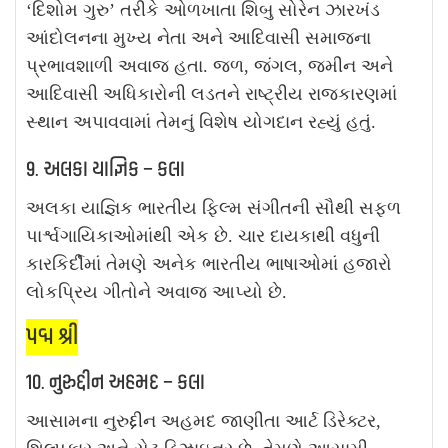
‘દિશોમ ગુરુ’ તરીકે ઓળખાતા શિબુ સોરેન ઝારખંડ
આંદોલનના મુખ્ય નેતા અને આદિવાસી સમાજના
પ્રભાવશાળી અવાજ હતા. જળ, જંગલ, જમીન અને
આદિવાસી અધિકારોની લડતને રાષ્ટ્રીય રાજકારણમાં
સ્થાન અપાવવામાં તેમનું વિશેષ યોગદાન રહ્યું હતું.
9. અલકા યાજ્ઞિક – કલા
અલકા યાજ્ઞિક ભારતીય ફિલ્મ સંગીતની સૌથી સફળ
પાર્શ્વગાયિકાઓમાંથી એક છે. ચાર દાયકાથી વધુની
કારકિર્દીમાં તેમણે અનેક ભારતીય ભાષાઓમાં હજારો
લોકપ્રિય ગીતોને અવાજ આપ્યો છે.
પદ્મ શ્રી
10. નુરુદ્દીન અહમદ – કલા
આસામના નુરુદ્દીન અહમદ જાણીતા આર્ટ ડિરેક્ટર,