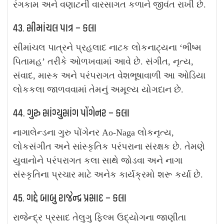
રંગકામ અને વણાટની વારસાગત કળાને જીવંત રાખી છે.
43. સીમાંચલ પાત્ર – કલા
સીમાંચલ પાત્રને પ્રહલાદ નાટક લોકનાટ્યના ‘ભીષ્મ
પિતામહ’ તરીકે ઓળખવામાં આવે છે. સંગીત, નૃત્ય,
સંવાદ, માસ્ક અને પરંપરાગત વેશભૂષાવાળી આ ઓડિયા
લોકકલા જાળવવામાં તેમનું અમૂલ્ય યોગદાન છે.
44. ગુરુ સાંગ્યુસાંગ પોંગેનર – કલા
નાગાલેન્ડના ગુરુ પોંગેનર Ao-Naga લોકનૃત્ય,
લોકસંગીત અને સાંસ્કૃતિક પરંપરાના સંરક્ષક છે. તેમણે
યુવાનોને પરંપરાગત કલા સાથે જોડવા અને નાગા
સંસ્કૃતિના પ્રચાર માટે અનેક કાર્યક્રમો શરૂ કર્યા છે.
45. ગદ્દે બાબુ રાજેન્દ્ર પ્રસાદ – કલા
રાજેન્દ્ર પ્રસાદ તેલુગુ ફિલ્મ ઉદ્યોગના જાણીતા