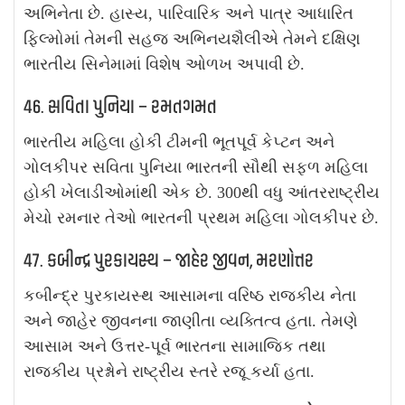
અભિનેતા છે. હાસ્ય, પારિવારિક અને પાત્ર આધારિત
ફિલ્મોમાં તેમની સહજ અભિનયશૈલીએ તેમને દક્ષિણ
ભારતીય સિનેમામાં વિશેષ ઓળખ અપાવી છે.
46. સવિતા પુનિયા – રમતગમત
ભારતીય મહિલા હોકી ટીમની ભૂતપૂર્વ કેપ્ટન અને
ગોલકીપર સવિતા પુનિયા ભારતની સૌથી સફળ મહિલા
હોકી ખેલાડીઓમાંથી એક છે. 300થી વધુ આંતરરાષ્ટ્રીય
મેચો રમનાર તેઓ ભારતની પ્રથમ મહિલા ગોલકીપર છે.
47. કબીન્દ્ર પુરકાયસ્થ – જાહેર જીવન, મરણોત્તર
કબીન્દ્ર પુરકાયસ્થ આસામના વરિષ્ઠ રાજકીય નેતા
અને જાહેર જીવનના જાણીતા વ્યક્તિત્વ હતા. તેમણે
આસામ અને ઉત્તર-પૂર્વ ભારતના સામાજિક તથા
રાજકીય પ્રશ્નોને રાષ્ટ્રીય સ્તરે રજૂ કર્યા હતા.