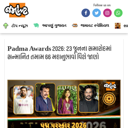
Follow us on
આપણું ગુજરાત
જમાવટ સ્પેશિયલ
ટૉપ ન્યૂઝ
સર
Padma Awards 2026: 23 જૂનના સમારોહમાં
સન્માનિત તમામ 66 મહાનુભાવો વિશે જાણો