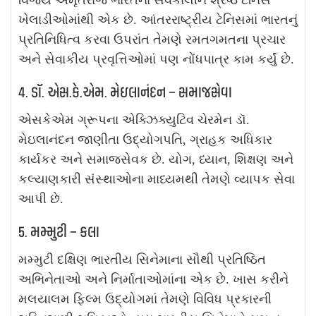
વિજય અમૃતરાજ ભારતના સર્વકાલીન શ્રેષ્ઠ ટેનિસ
ખેલાડીઓમાંથી એક છે. આંતરરાષ્ટ્રીય ટેનિસમાં ભારતનું
પ્રતિનિધિત્વ કરવા ઉપરાંત તેમણે રમતગમતના પ્રચાર
અને સેવાકીય પ્રવૃત્તિઓમાં પણ નોંધપાત્ર કામ કર્યું છે.
4. ડૉ. એસ.કે.એમ. મેઇલાનંદન – સમાજસેવા
એસકેએમ ગ્રૂપના એક્ઝિક્યુટિવ ચેરમેન ડૉ.
મેઇલાનંદન જાણીતા ઉદ્યોગપતિ, ગ્રાહક અધિકાર
કાર્યકર અને સમાજસેવક છે. યોગ, ધ્યાન, શિક્ષણ અને
કલ્યાણકારી સંસ્થાઓના માધ્યમથી તેમણે વ્યાપક સેવા
આપી છે.
5. મમ્મુટી – કલા
મમ્મુટી દક્ષિણ ભારતીય સિનેમાના સૌથી પ્રતિષ્ઠિત
અભિનેતાઓ અને નિર્માતાઓમાંના એક છે. ખાસ કરીને
મલયાલમ ફિલ્મ ઉદ્યોગમાં તેમણે વિવિધ પ્રકારની