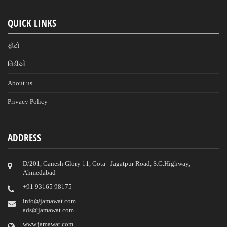
QUICK LINKS
ફોટો
વિડીયો
About us
Privacy Policy
ADDRESS
D/201, Ganesh Glory 11, Gota - Jagatpur Road, S.G.Highway,
Ahmedabad
‎+91 93165 98175
info@jamawat.com
ads@jamawat.com
www.jamawat.com