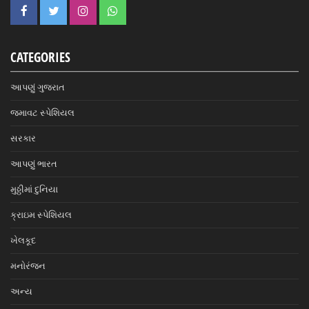
CATEGORIES
આપણું ગુજરાત
જમાવટ સ્પેશિયલ
સરકાર
આપણું ભારત
મુઠ્ઠીમાં દુનિયા
ક્રાઇમ સ્પેશિયલ
ખેલકૂદ
મનોરંજન
અન્ય