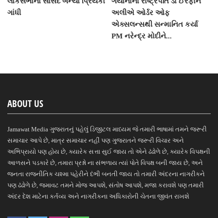
લોકસભાના સાંસદ બન્યા પ્રિયંકા
ગયાનાના રાષ્ટ્રપતિ ડો ઈરફાન
ગાંધી
અલીએ ઓર્ડર ઓફ
એક્સલન્સથી સન્માનિત કર્યા
PM નરેન્દ્ર મોદીને...
ABOUT US
Jamawat Media ગુજરાતનું પહેલું ડિજીટલ માધ્યમ જે તમારી ભાષામાં તમને જરૂરી
સમાચાર આપે છે, માત્ર સમાચાર નહીં પણ ગુજરાતને જરૂરી વિચાર અને
અભિપ્રાયો પણ હોય છે, ક્યારેક સત્તા સુઈ જાય તો એને ઢંઢોળે છે, ક્યારેક વિપક્ષની
આળસને પડકારે છે, તમારા પ્રશ્નો ના સંભળાય ત્યાં પોતે વિપક્ષ બની જાય છે, અને
જનતા રાજનીતિક ચશ્મા પહેરીને દંભી બનતી જાય તો તમારી અંદરના નાગરીકને
પણ ઢંઢોળે છે, જમાવટ તમને મોજ આપશે, સંતોષ આપશે, મજા કરાવશે પણ તમારી
અંદર દેશ માટેના કર્તવ્ય અને નાગરીકના અધિકારોની ચેતના જીવંત રાખશે