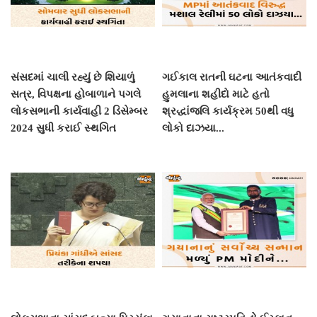
સંસદમાં ચાલી રહ્યું છે શિયાળું
ગઈકાલ રાતની ઘટના આતંકવાદી
સત્ર, વિપક્ષના હોબાળાને પગલે
હુમલાના શહીદો માટે હતો
લોકસભાની કાર્યવાહી 2 ડિસેમ્બર
શ્રદ્ધાંજલિ કાર્યક્રમ 50થી વધુ
2024 સુધી કરાઈ સ્થગિત
લોકો દાઝયા...