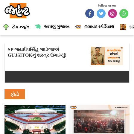
Follow us on
આપણું ગુજરાત
જમાવટ સ્પેશિયલ
ટૉપ ન્યૂઝ
સર
SP જયદીપસિંહ જાડેજાએ
GUJSITOKનું શસ્ત્ર ઉગામ્યું!
ફોટો