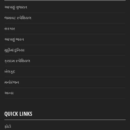
આપણું ગુજરાત
જમાવટ સ્પેશિયલ
સરકાર
આપણું ભારત
મુઠ્ઠીમાં દુનિયા
ક્રાઇમ સ્પેશિયલ
ખેલકૂદ
મનોરંજન
અન્ય
QUICK LINKS
ફોટો