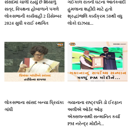
સંસદમાં ચાલી રહ્યું છે શિયાળું
ગઈકાલ રાતની ઘટના આતંકવાદી
સત્ર, વિપક્ષના હોબાળાને પગલે
હુમલાના શહીદો માટે હતો
લોકસભાની કાર્યવાહી 2 ડિસેમ્બર
શ્રદ્ધાંજલિ કાર્યક્રમ 50થી વધુ
2024 સુધી કરાઈ સ્થગિત
લોકો દાઝયા...
લોકસભાના સાંસદ બન્યા પ્રિયંકા
ગયાનાના રાષ્ટ્રપતિ ડો ઈરફાન
ગાંધી
અલીએ ઓર્ડર ઓફ
એક્સલન્સથી સન્માનિત કર્યા
PM નરેન્દ્ર મોદીને...