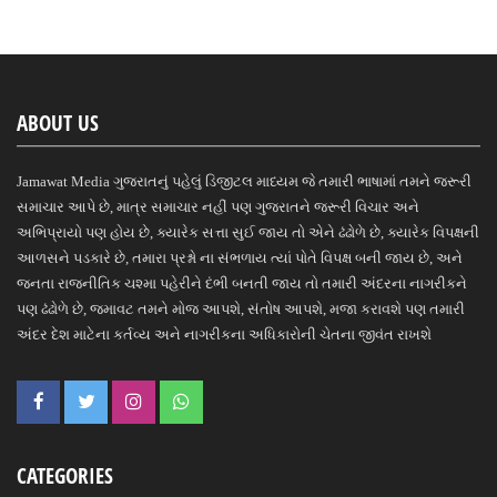
ABOUT US
Jamawat Media ગુજરાતનું પહેલું ડિજીટલ માધ્યમ જે તમારી ભાષામાં તમને જરૂરી
સમાચાર આપે છે, માત્ર સમાચાર નહીં પણ ગુજરાતને જરૂરી વિચાર અને
અભિપ્રાયો પણ હોય છે, ક્યારેક સત્તા સુઈ જાય તો એને ઢંઢોળે છે, ક્યારેક વિપક્ષની
આળસને પડકારે છે, તમારા પ્રશ્નો ના સંભળાય ત્યાં પોતે વિપક્ષ બની જાય છે, અને
જનતા રાજનીતિક ચશ્મા પહેરીને દંભી બનતી જાય તો તમારી અંદરના નાગરીકને
પણ ઢંઢોળે છે, જમાવટ તમને મોજ આપશે, સંતોષ આપશે, મજા કરાવશે પણ તમારી
અંદર દેશ માટેના કર્તવ્ય અને નાગરીકના અધિકારોની ચેતના જીવંત રાખશે
CATEGORIES