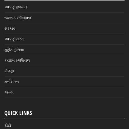
આપણું ગુજરાત
જમાવટ સ્પેશિયલ
સરકાર
આપણું ભારત
મુઠ્ઠીમાં દુનિયા
ક્રાઇમ સ્પેશિયલ
ખેલકૂદ
મનોરંજન
અન્ય
QUICK LINKS
ફોટો