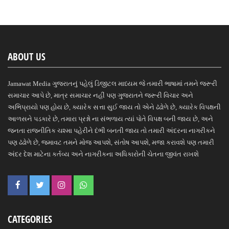
ABOUT US
Jamawat Media ગુજરાતનું પહેલું ડિજીટલ માધ્યમ જે તમારી ભાષામાં તમને જરૂરી
સમાચાર આપે છે, માત્ર સમાચાર નહીં પણ ગુજરાતને જરૂરી વિચાર અને
અભિપ્રાયો પણ હોય છે, ક્યારેક સત્તા સુઈ જાય તો એને ઢંઢોળે છે, ક્યારેક વિપક્ષની
આળસને પડકારે છે, તમારા પ્રશ્નો ના સંભળાય ત્યાં પોતે વિપક્ષ બની જાય છે, અને
જનતા રાજનીતિક ચશ્મા પહેરીને દંભી બનતી જાય તો તમારી અંદરના નાગરીકને
પણ ઢંઢોળે છે, જમાવટ તમને મોજ આપશે, સંતોષ આપશે, મજા કરાવશે પણ તમારી
અંદર દેશ માટેના કર્તવ્ય અને નાગરીકના અધિકારોની ચેતના જીવંત રાખશે
CATEGORIES