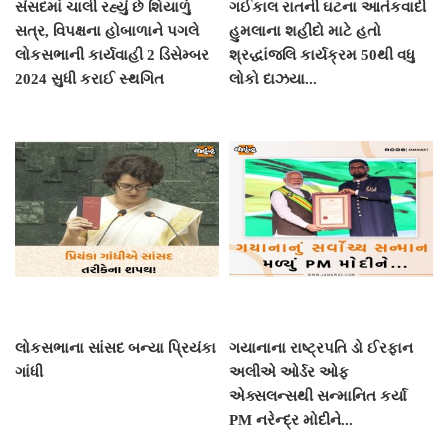
સંસદમાં ચાલી રહ્યું છે શિયાળું
ગઈકાલ રાતની ઘટના આતંકવાદી
સત્ર, વિપક્ષના હોબાળાને પગલે
હુમલાના શહીદો માટે હતો
લોકસભાની કાર્યવાહી 2 ડિસેમ્બર
શ્રદ્ધાંજલિ કાર્યક્રમ 50થી વધુ
2024 સુધી કરાઈ સ્થગિત
લોકો દાઝયા...
લોકસભાના સાંસદ બન્યા પ્રિયંકા
ગયાનાના રાષ્ટ્રપતિ ડો ઈરફાન
ગાંધી
અલીએ ઓર્ડર ઓફ
એક્સલન્સથી સન્માનિત કર્યા
PM નરેન્દ્ર મોદીને...