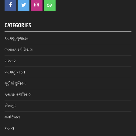
CATEGORIES
આપણું ગુજરાત
જમાવટ સ્પેશિયલ
સરકાર
આપણું ભારત
મુઠ્ઠીમાં દુનિયા
ક્રાઇમ સ્પેશિયલ
ખેલકૂદ
મનોરંજન
અન્ય