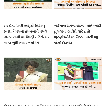
સંસદમાં ચાલી રહ્યું છે શિયાળું
ગઈકાલ રાતની ઘટના આતંકવાદી
સત્ર, વિપક્ષના હોબાળાને પગલે
હુમલાના શહીદો માટે હતો
લોકસભાની કાર્યવાહી 2 ડિસેમ્બર
શ્રદ્ધાંજલિ કાર્યક્રમ 50થી વધુ
2024 સુધી કરાઈ સ્થગિત
લોકો દાઝયા...