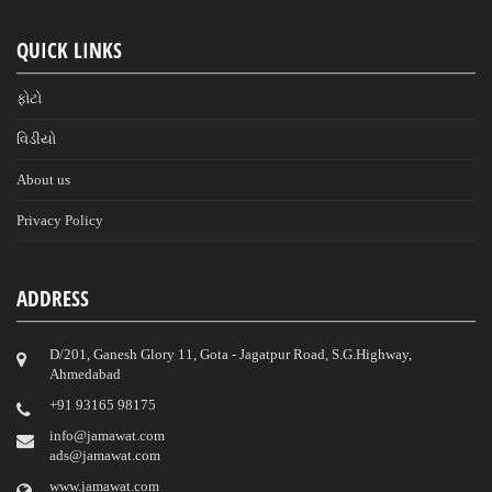
QUICK LINKS
ફોટો
વિડીયો
About us
Privacy Policy
ADDRESS
D/201, Ganesh Glory 11, Gota - Jagatpur Road, S.G.Highway,
Ahmedabad
‎+91 93165 98175
info@jamawat.com
ads@jamawat.com
www.jamawat.com