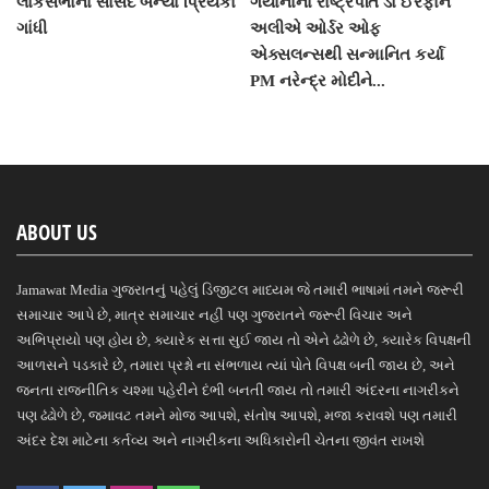
લોકસભાના સાંસદ બન્યા પ્રિયંકા
ગયાનાના રાષ્ટ્રપતિ ડો ઈરફાન
ગાંધી
અલીએ ઓર્ડર ઓફ
એક્સલન્સથી સન્માનિત કર્યા
PM નરેન્દ્ર મોદીને...
ABOUT US
Jamawat Media ગુજરાતનું પહેલું ડિજીટલ માધ્યમ જે તમારી ભાષામાં તમને જરૂરી
સમાચાર આપે છે, માત્ર સમાચાર નહીં પણ ગુજરાતને જરૂરી વિચાર અને
અભિપ્રાયો પણ હોય છે, ક્યારેક સત્તા સુઈ જાય તો એને ઢંઢોળે છે, ક્યારેક વિપક્ષની
આળસને પડકારે છે, તમારા પ્રશ્નો ના સંભળાય ત્યાં પોતે વિપક્ષ બની જાય છે, અને
જનતા રાજનીતિક ચશ્મા પહેરીને દંભી બનતી જાય તો તમારી અંદરના નાગરીકને
પણ ઢંઢોળે છે, જમાવટ તમને મોજ આપશે, સંતોષ આપશે, મજા કરાવશે પણ તમારી
અંદર દેશ માટેના કર્તવ્ય અને નાગરીકના અધિકારોની ચેતના જીવંત રાખશે