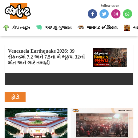
Follow us on
આપણું ગુજરાત
જમાવટ સ્પેશિયલ
ટૉપ ન્યૂઝ
સર
Venezuela Earthquake 2026: 39
સેકન્ડમાં 7.2 અને 7.5ના બે ભૂકંપ, 32નાં
મોત અને ભારે તબાહી
ફોટો