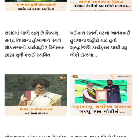
સંસદમાં ચાલી રહ્યું છે શિયાળું
ગઈકાલ રાતની ઘટના આતંકવાદી
સત્ર, વિપક્ષના હોબાળાને પગલે
હુમલાના શહીદો માટે હતો
લોકસભાની કાર્યવાહી 2 ડિસેમ્બર
શ્રદ્ધાંજલિ કાર્યક્રમ 50થી વધુ
2024 સુધી કરાઈ સ્થગિત
લોકો દાઝયા...