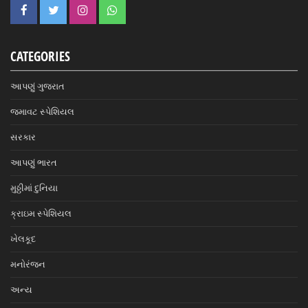
CATEGORIES
આપણું ગુજરાત
જમાવટ સ્પેશિયલ
સરકાર
આપણું ભારત
મુઠ્ઠીમાં દુનિયા
ક્રાઇમ સ્પેશિયલ
ખેલકૂદ
મનોરંજન
અન્ય