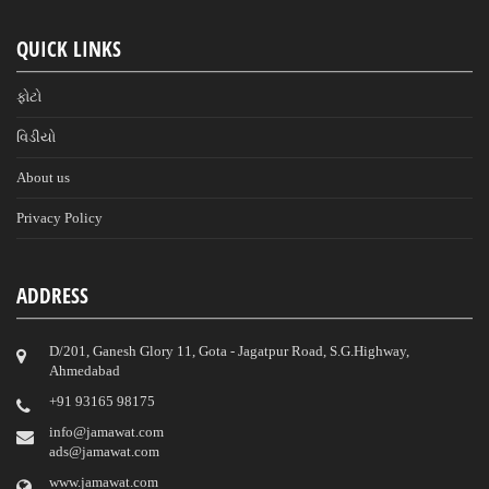
QUICK LINKS
ફોટો
વિડીયો
About us
Privacy Policy
ADDRESS
D/201, Ganesh Glory 11, Gota - Jagatpur Road, S.G.Highway,
Ahmedabad
‎+91 93165 98175
info@jamawat.com
ads@jamawat.com
www.jamawat.com