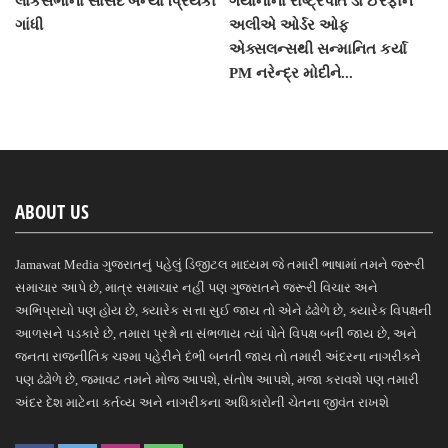
લોકસભાના સાંસદ બન્યા પ્રિયંકા
ગયાનાના રાષ્ટ્રપતિ ડો ઈરફાન
ગાંધી
અલીએ ઓર્ડર ઓફ
એક્સલન્સથી સન્માનિત કર્યા
PM નરેન્દ્ર મોદીને...
ABOUT US
Jamawat Media ગુજરાતનું પહેલું ડિજીટલ માધ્યમ જે તમારી ભાષામાં તમને જરૂરી
સમાચાર આપે છે, માત્ર સમાચાર નહીં પણ ગુજરાતને જરૂરી વિચાર અને
અભિપ્રાયો પણ હોય છે, ક્યારેક સત્તા સુઈ જાય તો એને ઢંઢોળે છે, ક્યારેક વિપક્ષની
આળસને પડકારે છે, તમારા પ્રશ્નો ના સંભળાય ત્યાં પોતે વિપક્ષ બની જાય છે, અને
જનતા રાજનીતિક ચશ્મા પહેરીને દંભી બનતી જાય તો તમારી અંદરના નાગરીકને
પણ ઢંઢોળે છે, જમાવટ તમને મોજ આપશે, સંતોષ આપશે, મજા કરાવશે પણ તમારી
અંદર દેશ માટેના કર્તવ્ય અને નાગરીકના અધિકારોની ચેતના જીવંત રાખશે