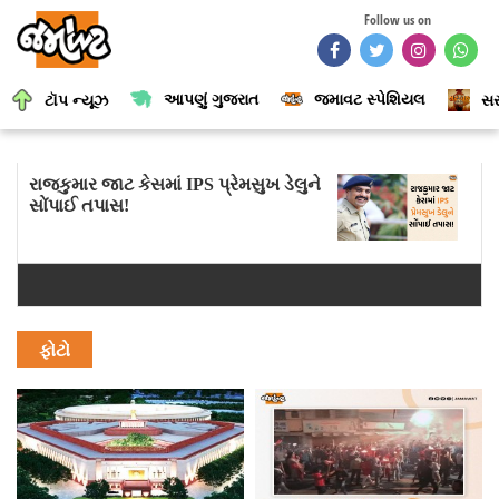
Follow us on
આપણું ગુજરાત
જમાવટ સ્પેશિયલ
ટૉપ ન્યૂઝ
સર
રાજકુમાર જાટ કેસમાં IPS પ્રેમસુખ ડેલુને
સોંપાઈ તપાસ!
ફોટો