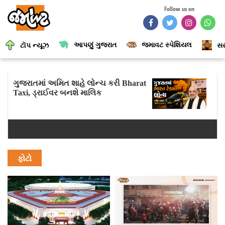
Follow us on
આપણું ગુજરાત
જમાવટ સ્પેશિયલ
ટૉપ ન્યૂઝ
સર
ગુજરાતમાં અમિત શાહે લોન્ચ કરી Bharat
Taxi, ડ્રાઈવર બનશે માલિક
ફોટો