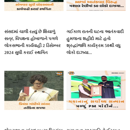
સંસદમાં ચાલી રહ્યું છે શિયાળું
ગઈકાલ રાતની ઘટના આતંકવાદી
સત્ર, વિપક્ષના હોબાળાને પગલે
હુમલાના શહીદો માટે હતો
લોકસભાની કાર્યવાહી 2 ડિસેમ્બર
શ્રદ્ધાંજલિ કાર્યક્રમ 50થી વધુ
2024 સુધી કરાઈ સ્થગિત
લોકો દાઝયા...