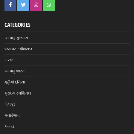
CATEGORIES
આપણું ગુજરાત
જમાવટ સ્પેશિયલ
સરકાર
આપણું ભારત
મુઠ્ઠીમાં દુનિયા
ક્રાઇમ સ્પેશિયલ
ખેલકૂદ
મનોરંજન
અન્ય