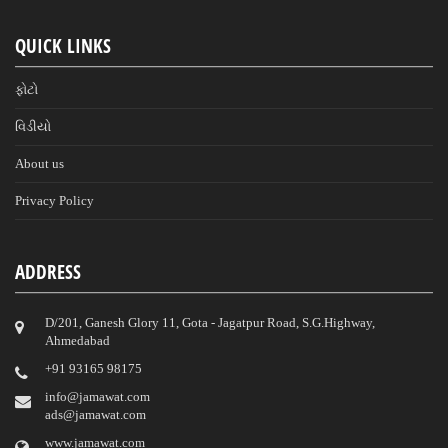
QUICK LINKS
ફોટો
વિડીયો
About us
Privacy Policy
ADDRESS
D/201, Ganesh Glory 11, Gota - Jagatpur Road, S.G.Highway,
Ahmedabad
‎+91 93165 98175
info@jamawat.com
ads@jamawat.com
www.jamawat.com