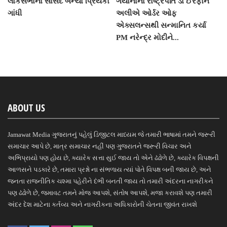
લોકસભાના સાંસદ બન્યા પ્રિયંકા
ગયાનાના રાષ્ટ્રપતિ ડો ઈરફાન
ગાંધી
અલીએ ઓર્ડર ઓફ
એક્સલન્સથી સન્માનિત કર્યા
PM નરેન્દ્ર મોદીને...
ABOUT US
Jamawat Media ગુજરાતનું પહેલું ડિજીટલ માધ્યમ જે તમારી ભાષામાં તમને જરૂરી
સમાચાર આપે છે, માત્ર સમાચાર નહીં પણ ગુજરાતને જરૂરી વિચાર અને
અભિપ્રાયો પણ હોય છે, ક્યારેક સત્તા સુઈ જાય તો એને ઢંઢોળે છે, ક્યારેક વિપક્ષની
આળસને પડકારે છે, તમારા પ્રશ્નો ના સંભળાય ત્યાં પોતે વિપક્ષ બની જાય છે, અને
જનતા રાજનીતિક ચશ્મા પહેરીને દંભી બનતી જાય તો તમારી અંદરના નાગરીકને
પણ ઢંઢોળે છે, જમાવટ તમને મોજ આપશે, સંતોષ આપશે, મજા કરાવશે પણ તમારી
અંદર દેશ માટેના કર્તવ્ય અને નાગરીકના અધિકારોની ચેતના જીવંત રાખશે