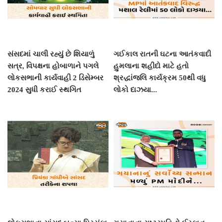
સંસદમાં ચાલી રહ્યું છે શિયાળું
ગઈકાલ રાતની ઘટના આતંકવાદી
સત્ર, વિપક્ષના હોબાળાને પગલે
હુમલાના શહીદો માટે હતો
લોકસભાની કાર્યવાહી 2 ડિસેમ્બર
શ્રદ્ધાંજલિ કાર્યક્રમ 50થી વધુ
2024 સુધી કરાઈ સ્થગિત
લોકો દાઝયા...