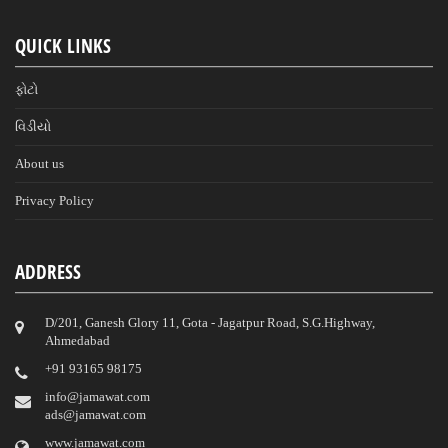
QUICK LINKS
ફોટો
વિડીયો
About us
Privacy Policy
ADDRESS
D/201, Ganesh Glory 11, Gota - Jagatpur Road, S.G.Highway,
Ahmedabad
‎+91 93165 98175
info@jamawat.com
ads@jamawat.com
www.jamawat.com