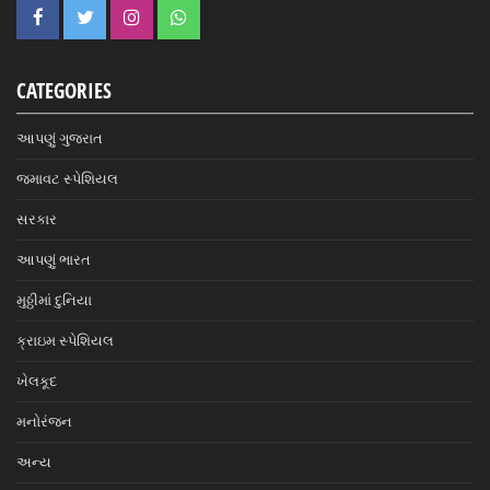
CATEGORIES
આપણું ગુજરાત
જમાવટ સ્પેશિયલ
સરકાર
આપણું ભારત
મુઠ્ઠીમાં દુનિયા
ક્રાઇમ સ્પેશિયલ
ખેલકૂદ
મનોરંજન
અન્ય