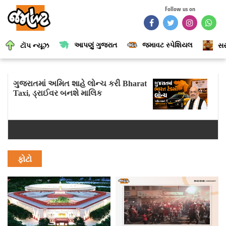
Follow us on
આપણું ગુજરાત
જમાવટ સ્પેશિયલ
ટૉપ ન્યૂઝ
સર
ગુજરાતમાં અમિત શાહે લોન્ચ કરી Bharat
Taxi, ડ્રાઈવર બનશે માલિક
ફોટો