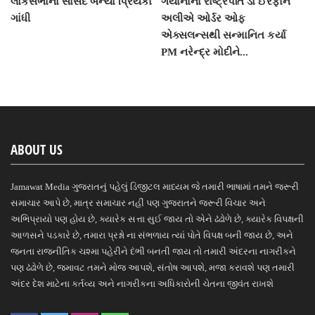
લોકસભાના સાંસદ બન્યા પ્રિયંકા
ગયાનાના રાષ્ટ્રપતિ ડો ઈરફાન
ગાંધી
અલીએ ઓર્ડર ઓફ
એક્સલન્સથી સન્માનિત કર્યા
PM નરેન્દ્ર મોદીને...
ABOUT US
Jamawat Media ગુજરાતનું પહેલું ડિજીટલ માધ્યમ જે તમારી ભાષામાં તમને જરૂરી
સમાચાર આપે છે, માત્ર સમાચાર નહીં પણ ગુજરાતને જરૂરી વિચાર અને
અભિપ્રાયો પણ હોય છે, ક્યારેક સત્તા સુઈ જાય તો એને ઢંઢોળે છે, ક્યારેક વિપક્ષની
આળસને પડકારે છે, તમારા પ્રશ્નો ના સંભળાય ત્યાં પોતે વિપક્ષ બની જાય છે, અને
જનતા રાજનીતિક ચશ્મા પહેરીને દંભી બનતી જાય તો તમારી અંદરના નાગરીકને
પણ ઢંઢોળે છે, જમાવટ તમને મોજ આપશે, સંતોષ આપશે, મજા કરાવશે પણ તમારી
અંદર દેશ માટેના કર્તવ્ય અને નાગરીકના અધિકારોની ચેતના જીવંત રાખશે