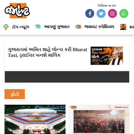
Follow us on
આપણું ગુજરાત
જમાવટ સ્પેશિયલ
ટૉપ ન્યૂઝ
સર
ગુજરાતમાં અમિત શાહે લોન્ચ કરી Bharat
Taxi, ડ્રાઈવર બનશે માલિક
ફોટો