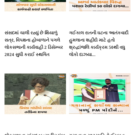
સંસદમાં ચાલી રહ્યું છે શિયાળું
ગઈકાલ રાતની ઘટના આતંકવાદી
સત્ર, વિપક્ષના હોબાળાને પગલે
હુમલાના શહીદો માટે હતો
લોકસભાની કાર્યવાહી 2 ડિસેમ્બર
શ્રદ્ધાંજલિ કાર્યક્રમ 50થી વધુ
2024 સુધી કરાઈ સ્થગિત
લોકો દાઝયા...