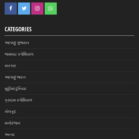
CATEGORIES
આપણું ગુજરાત
જમાવટ સ્પેશિયલ
સરકાર
આપણું ભારત
મુઠ્ઠીમાં દુનિયા
ક્રાઇમ સ્પેશિયલ
ખેલકૂદ
મનોરંજન
અન્ય