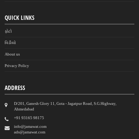
QUICK LINKS
ફોટો
વિડીયો
About us
Privacy Policy
ADDRESS
D/201, Ganesh Glory 11, Gota - Jagatpur Road, S.G.Highway,
Ahmedabad
‎+91 93165 98175
info@jamawat.com
ads@jamawat.com