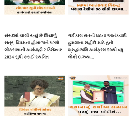
સંસદમાં ચાલી રહ્યું છે શિયાળું
ગઈકાલ રાતની ઘટના આતંકવાદી
સત્ર, વિપક્ષના હોબાળાને પગલે
હુમલાના શહીદો માટે હતો
લોકસભાની કાર્યવાહી 2 ડિસેમ્બર
શ્રદ્ધાંજલિ કાર્યક્રમ 50થી વધુ
2024 સુધી કરાઈ સ્થગિત
લોકો દાઝયા...