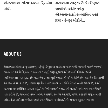
લોકસભાના સાંસદ બન્યા પ્રિયંકા
ગયાનાના રાષ્ટ્રપતિ ડો ઈરફાન
ગાંધી
અલીએ ઓર્ડર ઓફ
એક્સલન્સથી સન્માનિત કર્યા
PM નરેન્દ્ર મોદીને...
ABOUT US
Jamawat Media ગુજરાતનું પહેલું ડિજીટલ માધ્યમ જે તમારી ભાષામાં તમને જરૂરી
સમાચાર આપે છે, માત્ર સમાચાર નહીં પણ ગુજરાતને જરૂરી વિચાર અને
અભિપ્રાયો પણ હોય છે, ક્યારેક સત્તા સુઈ જાય તો એને ઢંઢોળે છે, ક્યારેક વિપક્ષની
આળસને પડકારે છે, તમારા પ્રશ્નો ના સંભળાય ત્યાં પોતે વિપક્ષ બની જાય છે, અને
જનતા રાજનીતિક ચશ્મા પહેરીને દંભી બનતી જાય તો તમારી અંદરના નાગરીકને
પણ ઢંઢોળે છે, જમાવટ તમને મોજ આપશે, સંતોષ આપશે, મજા કરાવશે પણ તમારી
અંદર દેશ માટેના કર્તવ્ય અને નાગરીકના અધિકારોની ચેતના જીવંત રાખશે