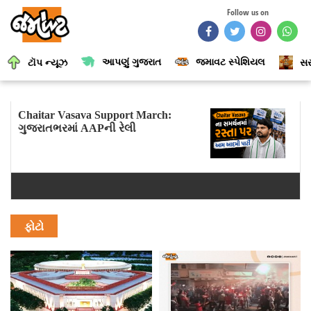
Follow us on
આપણું ગુજરાત
જમાવટ સ્પેશિયલ
ટૉપ ન્યૂઝ
સર
Chaitar Vasava Support March:
ગુજરાતભરમાં AAPની રેલી
ફોટો