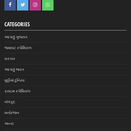
CATEGORIES
આપણું ગુજરાત
જમાવટ સ્પેશિયલ
સરકાર
આપણું ભારત
મુઠ્ઠીમાં દુનિયા
ક્રાઇમ સ્પેશિયલ
ખેલકૂદ
મનોરંજન
અન્ય