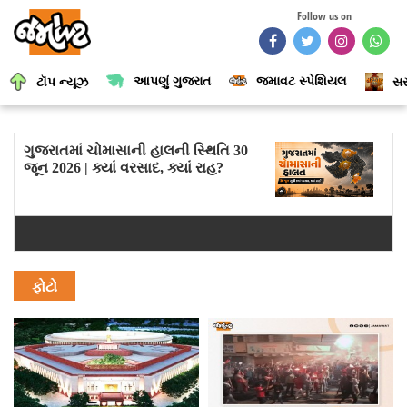
Follow us on
આપણું ગુજરાત
જમાવટ સ્પેશિયલ
ટૉપ ન્યૂઝ
સર
ગુજરાતમાં ચોમાસાની હાલની સ્થિતિ 30
જૂન 2026 | ક્યાં વરસાદ, ક્યાં રાહ?
ફોટો