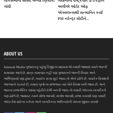
લોકસભાના સાંસદ બન્યા પ્રિયંકા
ગયાનાના રાષ્ટ્રપતિ ડો ઈરફાન
ગાંધી
અલીએ ઓર્ડર ઓફ
એક્સલન્સથી સન્માનિત કર્યા
PM નરેન્દ્ર મોદીને...
ABOUT US
Jamawat Media ગુજરાતનું પહેલું ડિજીટલ માધ્યમ જે તમારી ભાષામાં તમને જરૂરી
સમાચાર આપે છે, માત્ર સમાચાર નહીં પણ ગુજરાતને જરૂરી વિચાર અને
અભિપ્રાયો પણ હોય છે, ક્યારેક સત્તા સુઈ જાય તો એને ઢંઢોળે છે, ક્યારેક વિપક્ષની
આળસને પડકારે છે, તમારા પ્રશ્નો ના સંભળાય ત્યાં પોતે વિપક્ષ બની જાય છે, અને
જનતા રાજનીતિક ચશ્મા પહેરીને દંભી બનતી જાય તો તમારી અંદરના નાગરીકને
પણ ઢંઢોળે છે, જમાવટ તમને મોજ આપશે, સંતોષ આપશે, મજા કરાવશે પણ તમારી
અંદર દેશ માટેના કર્તવ્ય અને નાગરીકના અધિકારોની ચેતના જીવંત રાખશે