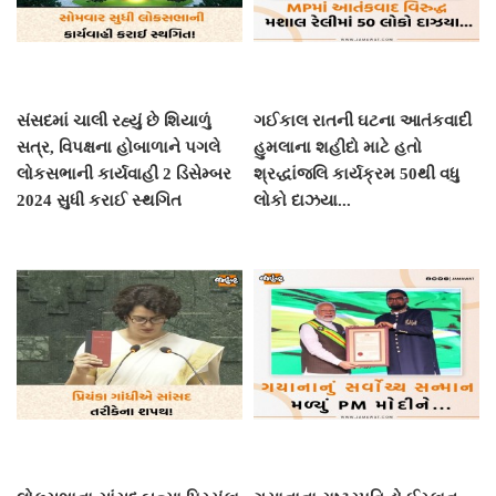
સંસદમાં ચાલી રહ્યું છે શિયાળું
ગઈકાલ રાતની ઘટના આતંકવાદી
સત્ર, વિપક્ષના હોબાળાને પગલે
હુમલાના શહીદો માટે હતો
લોકસભાની કાર્યવાહી 2 ડિસેમ્બર
શ્રદ્ધાંજલિ કાર્યક્રમ 50થી વધુ
2024 સુધી કરાઈ સ્થગિત
લોકો દાઝયા...