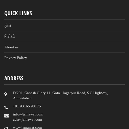
QUICK LINKS
ફોટો
વિડીયો
About us
Privacy Policy
ADDRESS
D/201, Ganesh Glory 11, Gota - Jagatpur Road, S.G.Highway,
Ahmedabad
‎+91 93165 98175
info@jamawat.com
ads@jamawat.com
www.jamawat.com