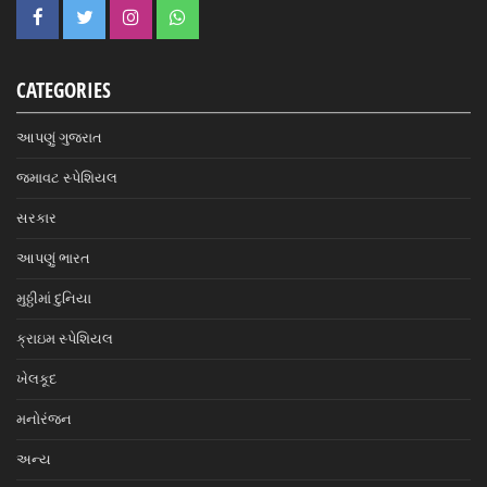
CATEGORIES
આપણું ગુજરાત
જમાવટ સ્પેશિયલ
સરકાર
આપણું ભારત
મુઠ્ઠીમાં દુનિયા
ક્રાઇમ સ્પેશિયલ
ખેલકૂદ
મનોરંજન
અન્ય