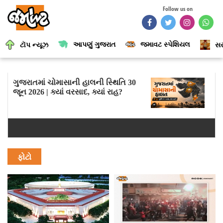
Follow us on
આપણું ગુજરાત
જમાવટ સ્પેશિયલ
ટૉપ ન્યૂઝ
સર
ગુજરાતમાં ચોમાસાની હાલની સ્થિતિ 30
જૂન 2026 | ક્યાં વરસાદ, ક્યાં રાહ?
ફોટો