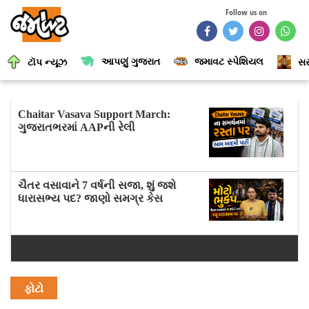
Follow us on
આપણું ગુજરાત
જમાવટ સ્પેશિયલ
ટૉપ ન્યૂઝ
સર
Chaitar Vasava Support March:
ગુજરાતભરમાં AAPની રેલી
ચૈતર વસાવાને 7 વર્ષની સજા, શું જશે
ધારાસભ્ય પદ? જાણો સમગ્ર કેસ
ફોટો