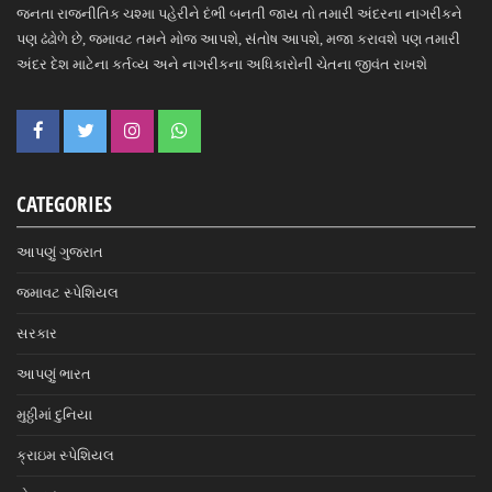
જનતા રાજનીતિક ચશ્મા પહેરીને દંભી બનતી જાય તો તમારી અંદરના નાગરીકને
પણ ઢંઢોળે છે, જમાવટ તમને મોજ આપશે, સંતોષ આપશે, મજા કરાવશે પણ તમારી
અંદર દેશ માટેના કર્તવ્ય અને નાગરીકના અધિકારોની ચેતના જીવંત રાખશે
CATEGORIES
આપણું ગુજરાત
જમાવટ સ્પેશિયલ
સરકાર
આપણું ભારત
મુઠ્ઠીમાં દુનિયા
ક્રાઇમ સ્પેશિયલ