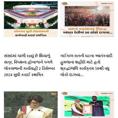
સંસદમાં ચાલી રહ્યું છે શિયાળું
ગઈકાલ રાતની ઘટના આતંકવાદી
સત્ર, વિપક્ષના હોબાળાને પગલે
હુમલાના શહીદો માટે હતો
લોકસભાની કાર્યવાહી 2 ડિસેમ્બર
શ્રદ્ધાંજલિ કાર્યક્રમ 50થી વધુ
2024 સુધી કરાઈ સ્થગિત
લોકો દાઝયા...