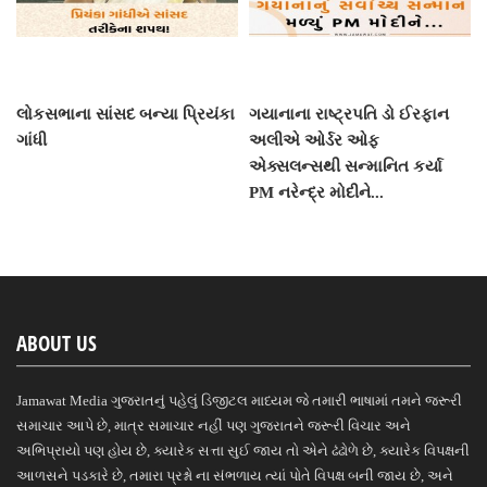
લોકસભાના સાંસદ બન્યા પ્રિયંકા
ગયાનાના રાષ્ટ્રપતિ ડો ઈરફાન
ગાંધી
અલીએ ઓર્ડર ઓફ
એક્સલન્સથી સન્માનિત કર્યા
PM નરેન્દ્ર મોદીને...
ABOUT US
Jamawat Media ગુજરાતનું પહેલું ડિજીટલ માધ્યમ જે તમારી ભાષામાં તમને જરૂરી
સમાચાર આપે છે, માત્ર સમાચાર નહીં પણ ગુજરાતને જરૂરી વિચાર અને
અભિપ્રાયો પણ હોય છે, ક્યારેક સત્તા સુઈ જાય તો એને ઢંઢોળે છે, ક્યારેક વિપક્ષની
આળસને પડકારે છે, તમારા પ્રશ્નો ના સંભળાય ત્યાં પોતે વિપક્ષ બની જાય છે, અને