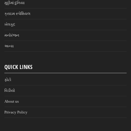
મુઠ્ઠીમાં દુનિયા
ક્રાઇમ સ્પેશિયલ
ખેલકૂદ
મનોરંજન
અન્ય
QUICK LINKS
ફોટો
વિડીયો
About us
Privacy Policy