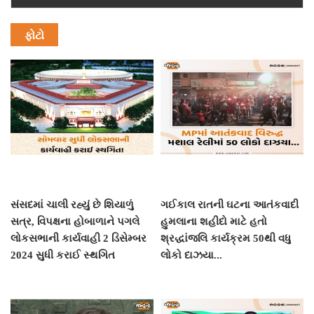
ફોટો
સંસદમાં ચાલી રહ્યું છે શિયાળું
ગઈકાલ રાતની ઘટના આતંકવાદી
સત્ર, વિપક્ષના હોબાળાને પગલે
હુમલાના શહીદો માટે હતો
લોકસભાની કાર્યવાહી 2 ડિસેમ્બર
શ્રદ્ધાંજલિ કાર્યક્રમ 50થી વધુ
2024 સુધી કરાઈ સ્થગિત
લોકો દાઝયા...