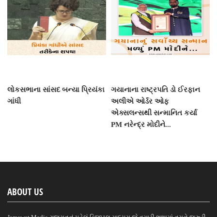
લોકસભાના સાંસદ બન્યા પ્રિયંકા
ગયાનાના રાષ્ટ્રપતિ ડો ઈરફાન
ગાંધી
અલીએ ઓર્ડર ઓફ
એક્સલન્સથી સન્માનિત કર્યા
PM નરેન્દ્ર મોદીને...
ABOUT US