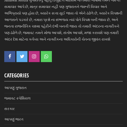
Jamawat Media ગુજરાતનું પહેલું ડિજીટલ માધ્યમ જે તમારી ભાષામાં તમને જરૂરી
સમાચાર આપે છે, માત્ર સમાચાર નહીં પણ ગુજરાતને જરૂરી વિચાર અને
અભિપ્રાયો પણ હોય છે, ક્યારેક સત્તા સુઈ જાય તો એને ઢંઢોળે છે, ક્યારેક વિપક્ષની
આળસને પડકારે છે, તમારા પ્રશ્નો ના સંભળાય ત્યાં પોતે વિપક્ષ બની જાય છે, અને
જનતા રાજનીતિક ચશ્મા પહેરીને દંભી બનતી જાય તો તમારી અંદરના નાગરીકને
પણ ઢંઢોળે છે, જમાવટ તમને મોજ આપશે, સંતોષ આપશે, મજા કરાવશે પણ તમારી
અંદર દેશ માટેના કર્તવ્ય અને નાગરીકના અધિકારોની ચેતના જીવંત રાખશે
CATEGORIES
આપણું ગુજરાત
જમાવટ સ્પેશિયલ
સરકાર
આપણું ભારત