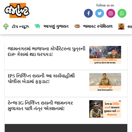
Follow us on
આપણું ગુજરાત
જમાવટ સ્પેશિયલ
ટૉપ ન્યૂઝ
સર
જામનગરમાં ભાજપના કોર્પોરેટરના પુત્રની
દારૂ કેસમાં થઇ ધરપકડ!
IPS નિર્લિપ્ત રાયની આ કાર્યવાહીથી
પોલીસ બેડામાં ફફડાટ!
રેન્જ IG નિર્લિપ્ત રાયની જામનગર
મુલાકાત પછી તંત્ર એક્શનમાં!