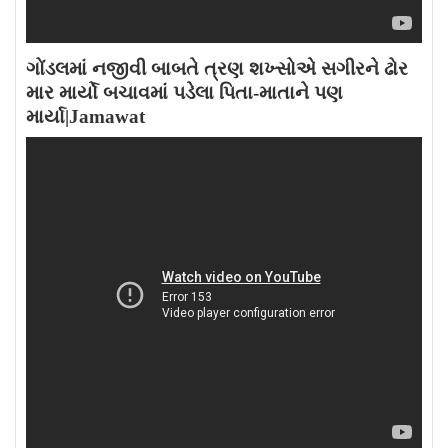
ગોંડલમાં નજીવી બાબતે ત્રણ શખ્સોએ સગીરને ઢોર
માર માર્યો બચાવમાં પડેલા પિતા-માતાને પણ
માર્યા|Jamawat