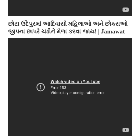
છોટા ઉદેપુરમાં આદિવાસી મહિલાઓ અને છોકરાઓ
જીપના છાપરે ચડીને મેળા કરવા જાય! | Jamawat