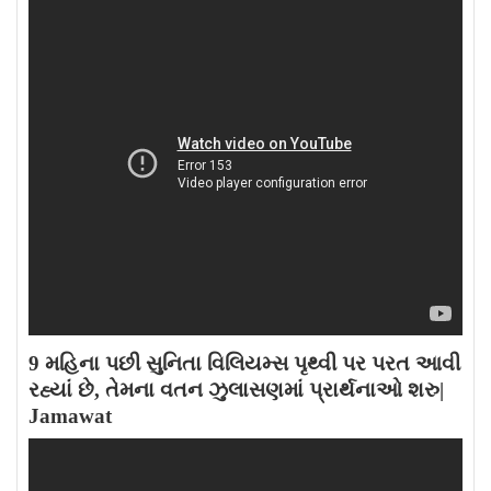
9 મહિના પછી સુનિતા વિલિયમ્સ પૃથ્વી પર પરત આવી
રહ્યાં છે, તેમના વતન ઝુલાસણમાં પ્રાર્થનાઓ શરુ|
Jamawat