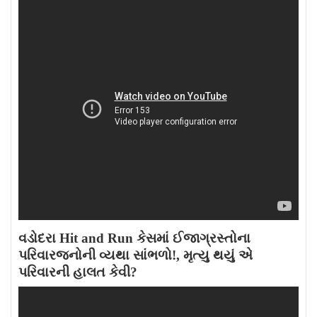
વડોદરા Hit and Run કેસમાં ઈજાગ્રસ્તોના
પરિવારજનોની વ્યથા સાંભળો!, મૃત્યુ થયું એ
પરિવારની હાલત કેવી?