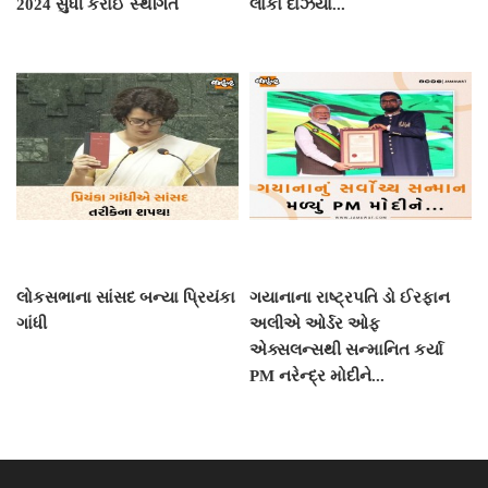
2024 સુધી કરાઈ સ્થગિત
લોકો દાઝયા...
લોકસભાના સાંસદ બન્યા પ્રિયંકા
ગયાનાના રાષ્ટ્રપતિ ડો ઈરફાન
ગાંધી
અલીએ ઓર્ડર ઓફ
એક્સલન્સથી સન્માનિત કર્યા
PM નરેન્દ્ર મોદીને...