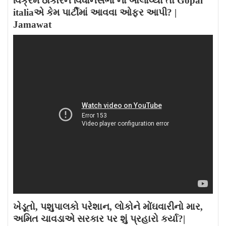
વિક્રમ ઠાકોરને વિધાનસભા ના બોલાવ્યા તો Gopal
italiaએ કેમ પાર્ટીમાં આવવા ઓફર આપી? |
Jamawat
ખેડૂતો, પશુપાલકો પરેશાન, લોકોને મોંઘવારીનો માર,
અમિત ચાવડાએ સરકાર પર શું પ્રહારો કર્યા?|