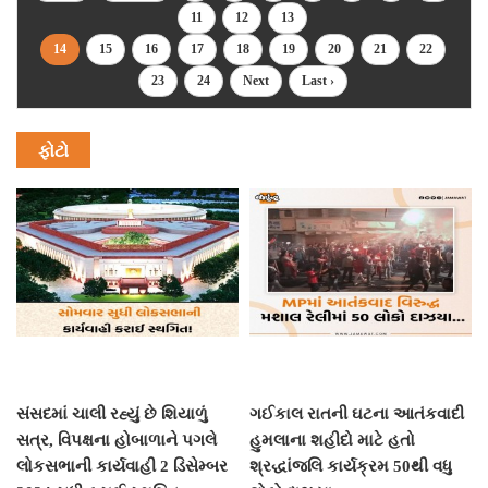
11
12
13
14
15
16
17
18
19
20
21
22
23
24
Next
Last ›
ફોટો
સંસદમાં ચાલી રહ્યું છે શિયાળું
ગઈકાલ રાતની ઘટના આતંકવાદી
સત્ર, વિપક્ષના હોબાળાને પગલે
હુમલાના શહીદો માટે હતો
લોકસભાની કાર્યવાહી 2 ડિસેમ્બર
શ્રદ્ધાંજલિ કાર્યક્રમ 50થી વધુ