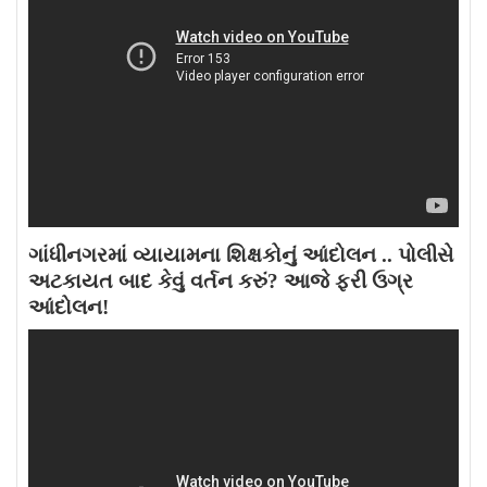
ગાંધીનગરમાં વ્યાયામના શિક્ષકોનું આંદોલન .. પોલીસે
અટકાયત બાદ કેવું વર્તન કરું? આજે ફરી ઉગ્ર
આંદોલન!