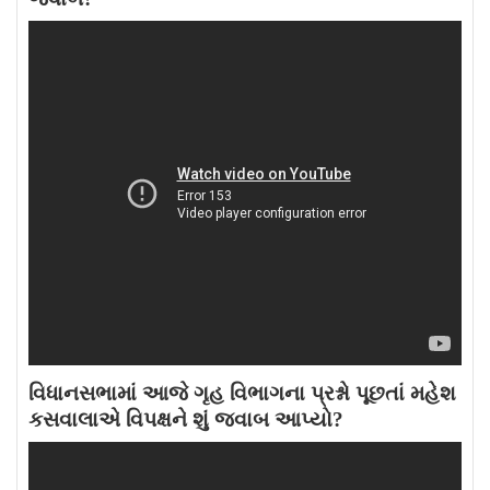
વિધાનસભામાં આજે ગૃહ વિભાગના પ્રશ્નો પૂછતાં મહેશ
કસવાલાએ વિપક્ષને શું જવાબ આપ્યો?