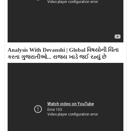
Analysis With Devanshi | Global વિષયોની ચિંતા
કરતા ગુજરાતીઓ... રાજ્ય ખાડે જઈ રહ્યું છે