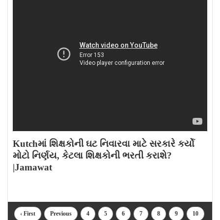
Kutchમાં શિક્ષકોની ઘટ નિવારવા માટે સરકારે કર્યો
મોટો નિર્ણય, કેટલા શિક્ષકોની ભરતી કરાશે?
|Jamawat
‹ First
Previous
4
5
6
7
8
9
10