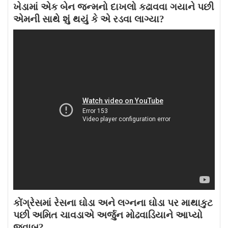
ખેડામાં એક બેન જન્મનો દાખલો કઢાવવા ગયાને પછી
એમની સાથે શું થયું કે એ રડવા લાગ્યા?
કોંગ્રેસમાં રેસના ઘોડા અને લગ્નના ઘોડા પર માથાકુટ
પછી અમિત ચાવડાએ અર્જુન મોઢવાડિયાને આપ્યો
જવાબ?