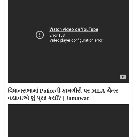
વિધાનસભામાં Policeની કામગીરી પર MLA ચૈતર
વસાવાએ શું પ્રશ્ન કર્યા? | Jamawat