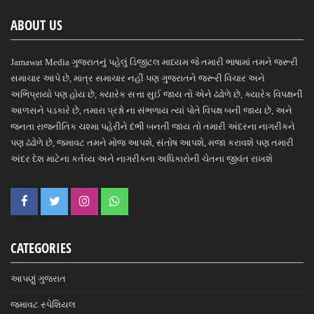
ABOUT US
Jamawat Media ગુજરાતનું પહેલું ડિજીટલ માધ્યમ જે તમારી ભાષામાં તમને જરૂરી
સમાચાર આપે છે, માત્ર સમાચાર નહીં પણ ગુજરાતને જરૂરી વિચાર અને
અભિપ્રાયો પણ હોય છે, ક્યારેક સત્તા સુઈ જાય તો એને ઢંઢોળે છે, ક્યારેક વિપક્ષની
આળસને પડકારે છે, તમારા પ્રશ્નો ના સંભળાય ત્યાં પોતે વિપક્ષ બની જાય છે, અને
જનતા રાજનીતિક ચશ્મા પહેરીને દંભી બનતી જાય તો તમારી અંદરના નાગરીકને
પણ ઢંઢોળે છે, જમાવટ તમને મોજ આપશે, સંતોષ આપશે, મજા કરાવશે પણ તમારી
અંદર દેશ માટેના કર્તવ્ય અને નાગરીકના અધિકારોની ચેતના જીવંત રાખશે
CATEGORIES
આપણું ગુજરાત
જમાવટ સ્પેશિયલ