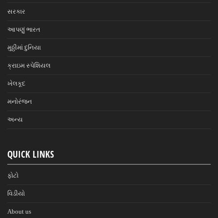
સરકાર
આપણું ભારત
મુઠ્ઠીમાં દુનિયા
ક્રાઇમ સ્પેશિયલ
ખેલકૂદ
મનોરંજન
અન્ય
QUICK LINKS
ફોટો
વિડીયો
About us