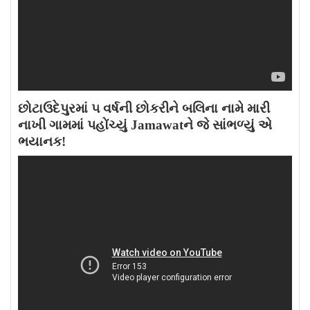
છોટાઉદેપુરમાં ૫ વર્ષની છોકરીને બલિના નામે મારી
નાખી ગામમાં પહોંચ્યું Jamawatને જે સાંભળ્યું એ
ભયાનક!