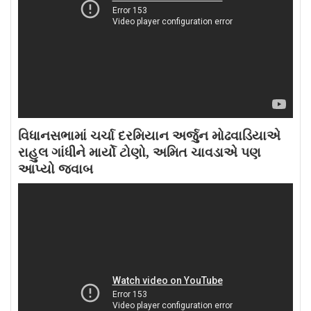
વિધાનસભામાં ચર્ચા દરમિયાન અર્જુન મોઢવાડિયાએ
રાહુલ ગાંધીને માર્યો ટોણો, અમિત ચાવડાએ પણ
આપ્યો જવાબ