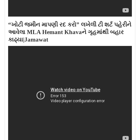
“ખોટી જમીન માપણી રદ કરો” લખેલી ટી શર્ટ પહેરીને
આવેલા MLA Hemant Khavaને ગૃહમાંથી બહાર
કાઢ્યા|Jamawat