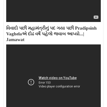
વિવાદો પછી મહામંત્રીનું પદ ગયા પછી Pradipsinh
Vaghelaએ દોઢ વર્ષે પહેલો જવાબ આપ્યો...|
Jamawat