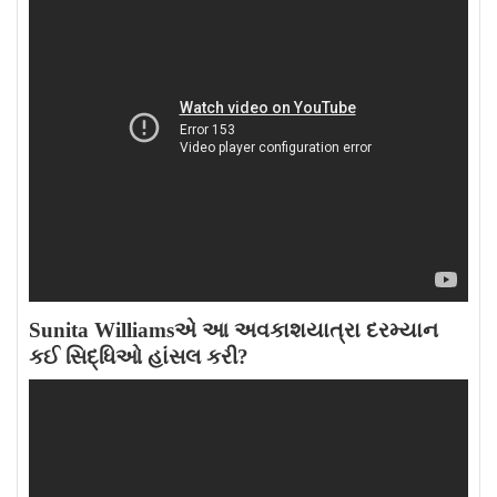
Sunita Williamsએ આ અવકાશયાત્રા દરમ્યાન
કઈ સિદ્ધિઓ હાંસલ કરી?