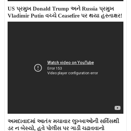
US પ્રમુખ Donald Trump અને Russia પ્રમુખ
Vladimir Putin વચ્ચે Ceasefire પર થયા હસ્તાક્ષર!
અમદાવાદમાં આતંક મચાવાર લુખ્ખાઓની સર્વિસથી
ડર ન બેસ્યો, હવે પોલીસ પર ગાડી ચઢાવવાનો