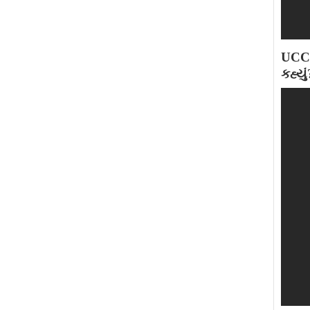
UCC 
કહ્ય