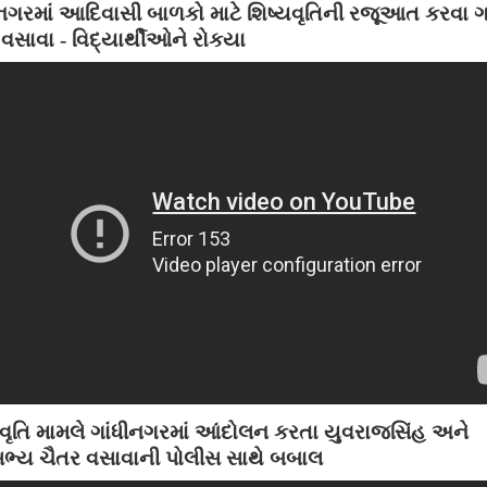
ીનગરમાં આદિવાસી બાળકો માટે શિષ્યવૃતિની રજૂઆત કરવા 
વસાવા - વિદ્યાર્થીઓને રોકયા
યવૃતિ મામલે ગાંધીનગરમાં આંદોલન કરતા યુવરાજસિંહ અને
સભ્ય ચૈતર વસાવાની પોલીસ સાથે બબાલ