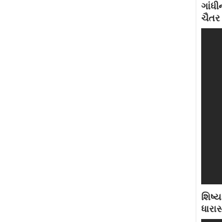
ગાંધ
ચૈતર 
શિષ્
ધારા