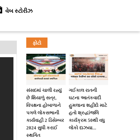
વેબ સ્ટોરીઝ
ફોટો
સંસદમાં ચાલી રહ્યું
ગઈકાલ રાતની
છે શિયાળું સત્ર,
ઘટના આતંકવાદી
વિપક્ષના હોબાળાને
હુમલાના શહીદો માટે
પગલે લોકસભાની
હતો શ્રદ્ધાંજલિ
કાર્યવાહી 2 ડિસેમ્બર
કાર્યક્રમ 50થી વધુ
2024 સુધી કરાઈ
લોકો દાઝયા...
સ્થગિત