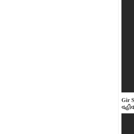
Gir S
વહીવ