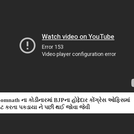
omnath ના કોડીનારમાં BJPના હોદ્દેદાર કોંગ્રેસ ઓફિસમાં
ટ કરતા પકડાયા ને પછી થઈ જોવા જેવી