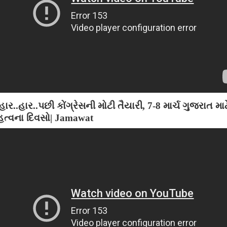
હાર..હાર..પછી કોંગ્રેસની મોટી તૈયારી, 7-8 માર્ચ ગુજરાત મા
ત્વના દિવસો| Jamawat