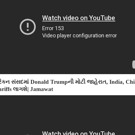
િકન સંસદમાં Donald Trumpની મોટી જાહેરાત, India, Ch
ariffs લાગશે| Jamawat