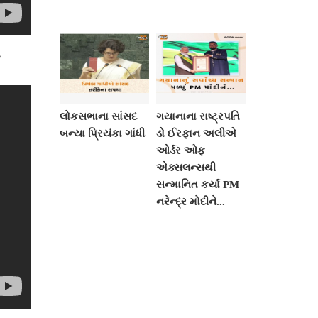
ા
લોકસભાના સાંસદ
ગયાનાના રાષ્ટ્રપતિ
બન્યા પ્રિયંકા ગાંધી
ડો ઈરફાન અલીએ
ઓર્ડર ઓફ
એક્સલન્સથી
સન્માનિત કર્યા PM
નરેન્દ્ર મોદીને...