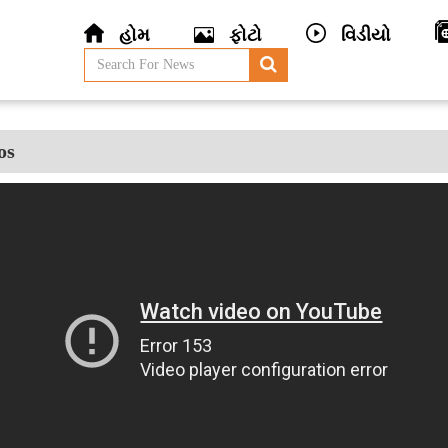
હોમ
ફોટો
વિડીયો
os