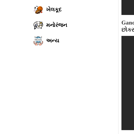
ખેલકૂદ
Gand
મનોરંજન
છોકર
અન્ય