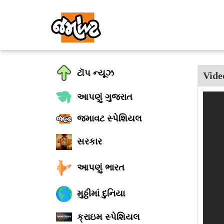
ટૉપ ન્યૂઝ
Vide
આપણું ગુજરાત
જમાવટ સ્પેશિયલ
સરકાર
આપણું ભારત
મુઠ્ઠીમાં દુનિયા
ક્રાઇમ સ્પેશિયલ