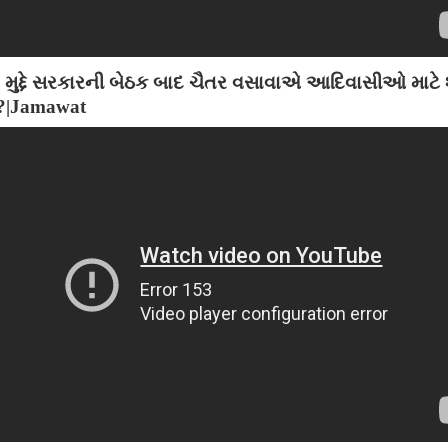
મુદ્દે સરકારની બેઠક બાદ ચૈતર વસાવાએ આદિવાસીઓ માટે શ
ું?|Jamawat