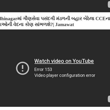
hinagarમાં ગૌણસેવા પસંદગી મંડળની બહાર બેઠેલા CCEન
ાઓની વેદના કોણ સાંભળશે?| Jamawat