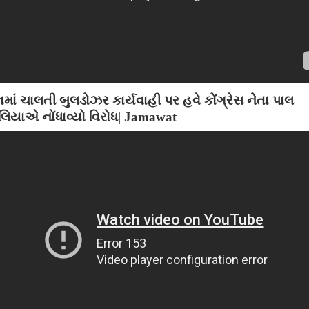
કામાં ચાલતી બુલડોઝર કાર્યવાહી પર હવે કોંગ્રેસ નેતા પાલ
િયાએ નોંધાવ્યો વિરોધ| Jamawat