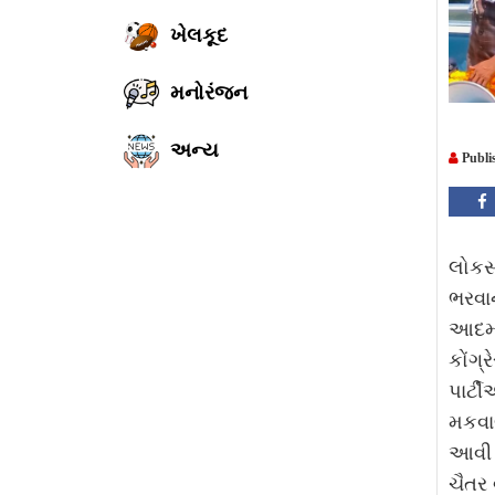
ખેલકૂદ
મનોરંજન
અન્ય
Publi
લોકસ
ભરવા
આદમી 
કોંગ્
પાર્ટ
મકવા
આવી છ
ચૈતર 