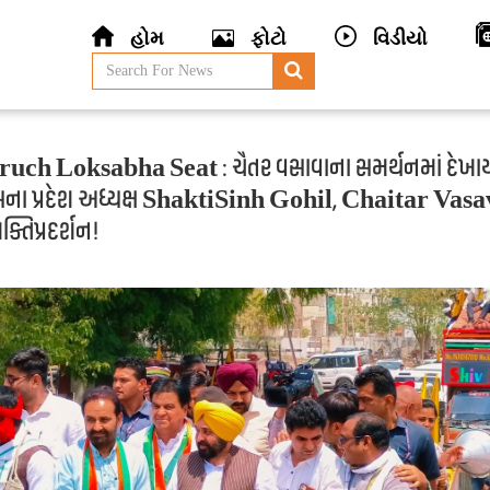
હોમ
ફોટો
વિડીયો
uch Loksabha Seat : ચૈતર વસાવાના સમર્થનમાં દેખા
્રેસના પ્રદેશ અધ્યક્ષ ShaktiSinh Gohil, Chaitar Va
 શક્તિપ્રદર્શન!