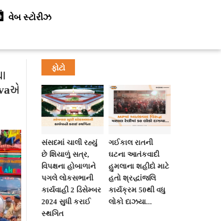
વેબ સ્ટોરીઝ
ફોટો
યા
savaએ
સંસદમાં ચાલી રહ્યું
ગઈકાલ રાતની
છે શિયાળું સત્ર,
ઘટના આતંકવાદી
વિપક્ષના હોબાળાને
હુમલાના શહીદો માટે
પગલે લોકસભાની
હતો શ્રદ્ધાંજલિ
કાર્યવાહી 2 ડિસેમ્બર
કાર્યક્રમ 50થી વધુ
2024 સુધી કરાઈ
લોકો દાઝયા...
સ્થગિત