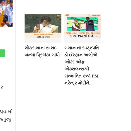
લોકસભાના સાંસદ
ગયાનાના રાષ્ટ્રપતિ
બન્યા પ્રિયંકા ગાંધી
ડો ઈરફાન અલીએ
ઓર્ડર ઓફ
એક્સલન્સથી
સન્માનિત કર્યા PM
નરેન્દ્ર મોદીને...
પર
વામાં
ે આજે