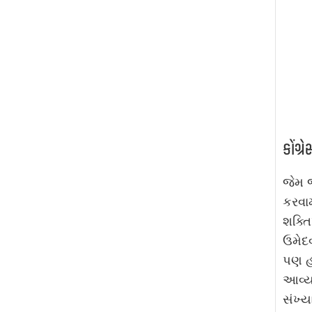
કોંગ્
જેમ જ
કરવામ
શક્તિ
ઉમેદવ
પણ હા
આવ્યા
સંખ્ય