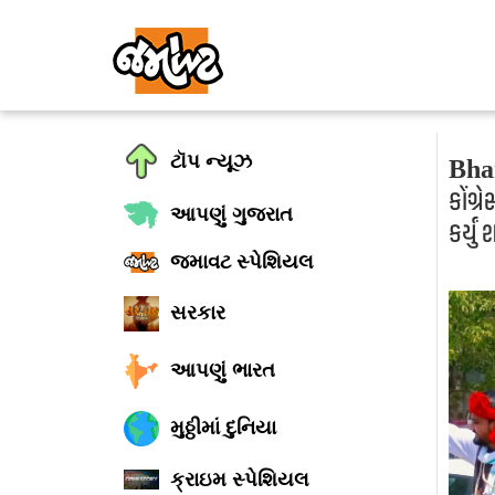
ટૉપ ન્યૂઝ
Bhar
કોંગ
આપણું ગુજરાત
કર્યું
જમાવટ સ્પેશિયલ
સરકાર
આપણું ભારત
મુઠ્ઠીમાં દુનિયા
ક્રાઇમ સ્પેશિયલ