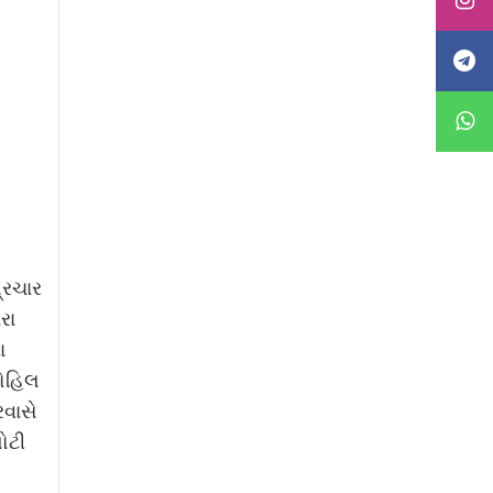
્રચાર
રા
ા
ગોહિલ
વાસે
ોટી