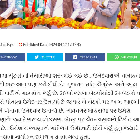
shed By :
Published Date :
2024-04-17 17:17:45
FACEBOOK
TWITTER
TELEGRAM
WHATSAPP
ભા ચૂંટણીની તૈયારીઓ શરૂ થઈ ગઈ છે.. ઉમેદવારોએ નામાંકન
ની શરૂઆત પણ કરી દીધી છે. ગુજરાત માટે કોંગ્રેસ અને આમ
પાર્ટીએ ગઠબંધન કર્યું છે. 26 લોકસભા બેઠકોમાંથી 24 બેઠકો 
રેસે પોતાના ઉમેદવાર ઉતાર્યા છે જ્યારે બે બેઠકો પર આમ આદમી
ીએ પોતાના ઉમેદવાર ઉતાર્યા છે. ભાવનગર લોકસભા પર ઉમેશ
ણાને જ્યારે ભરૂચ લોકસભા બેઠક પર ચૈતર વસાવાને ટિકીટ આપ
ે.. ઉમેશ મકવાણાએ ગઈકાલે ઉમેદવારી ફોર્મ ભર્યું હતું જ્યાર
વસાવા નામાંકન દાખલ કરાવવા ગયા હતા.