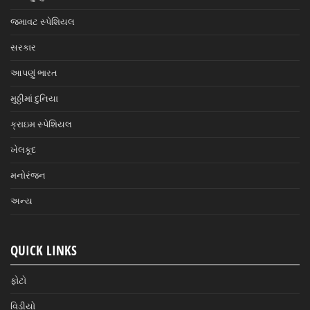
જમાવટ સ્પેશિયલ
સરકાર
આપણું ભારત
મુઠ્ઠીમાં દુનિયા
ક્રાઇમ સ્પેશિયલ
ખેલકૂદ
મનોરંજન
અન્ય
QUICK LINKS
ફોટો
વિડીયો