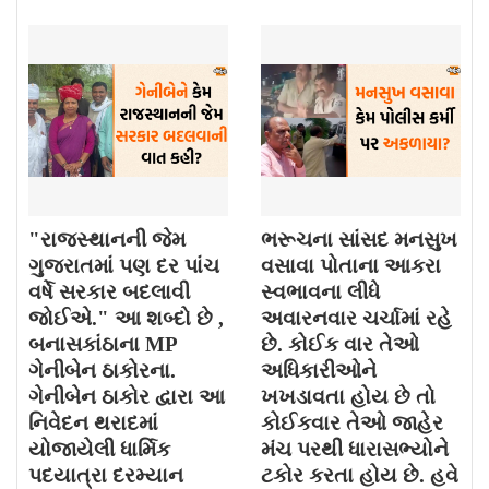
"રાજસ્થાનની જેમ
ભરૂચના સાંસદ મનસુખ
ગુજરાતમાં પણ દર પાંચ
વસાવા પોતાના આકરા
વર્ષે સરકાર બદલાવી
સ્વભાવના લીધે
જોઈએ." આ શબ્દો છે ,
અવારનવાર ચર્ચામાં રહે
બનાસકાંઠાના MP
છે. કોઈક વાર તેઓ
ગેનીબેન ઠાકોરના.
અધિકારીઓને
ગેનીબેન ઠાકોર દ્વારા આ
ખખડાવતા હોય છે તો
નિવેદન થરાદમાં
કોઈકવાર તેઓ જાહેર
યોજાયેલી ધાર્મિક
મંચ પરથી ધારાસભ્યોને
પદયાત્રા દરમ્યાન
ટકોર કરતા હોય છે. હવે