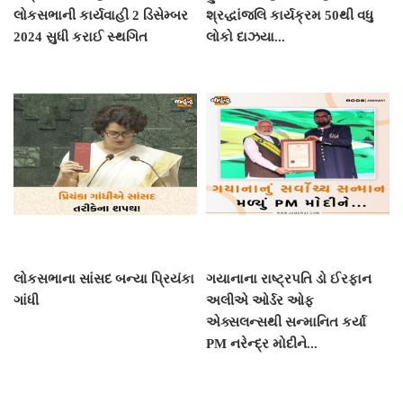
લોકસભાની કાર્યવાહી 2 ડિસેમ્બર
શ્રદ્ધાંજલિ કાર્યક્રમ 50થી વધુ
2024 સુધી કરાઈ સ્થગિત
લોકો દાઝયા...
લોકસભાના સાંસદ બન્યા પ્રિયંકા
ગયાનાના રાષ્ટ્રપતિ ડો ઈરફાન
ગાંધી
અલીએ ઓર્ડર ઓફ
એક્સલન્સથી સન્માનિત કર્યા
PM નરેન્દ્ર મોદીને...