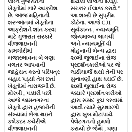
લઇને ગુજરાતના
થયેલા લોકોનો દિલ્હી
ખેડૂતોમાં ભારે આક્રોશ
સરકાર ઈલાજ કરાવે."
છે. આજ મહિનાની
આ શબ્દો છે સુપ્રીમ
શરૂઆતમાં ખેડૂતોના
કોર્ટના. આજે CJI
આક્રોશને શાંત કરવા
સૂર્યકાન્ત , ન્યાયમૂર્તિ
માટે ગુજરાત સરકારે
જોયમાલ્યા બાગચી
વીજલાઇનની
અને ન્યાયમૂર્તિ વી
કામગીરીમાં
મોહનાની બેન્ચ દ્વારા
બજારભાવના બે ગણા
૨૦મી જુલાઈના રોજ
વળતર આપવાની
પ્રદર્શનકારીઓ પર જે
જાહેરાત કરતો પરિપત્ર
લાઠીચાર્જ થયો તેની પર
બહાર પડ્યો તેમ છતાં
સુનાવણી હાથ ધરાઈ છે.
ખેડૂતોમાં નારાજગી છે.
૨૦મી જુલાઈના રોજ
મોરબી , પડધરી પછી
જયારે પ્રદર્શનકારીઓ
આજે જામનગરના
દ્વારા સંસદ કૂચ કરવામાં
ખેડૂતો દ્વારા હજારોની
આવી ત્યારે સુરક્ષાદળો
સંખ્યામાં ભેગા થઇને
દ્વારા ખુબ મોટાપાયે
કલેકટર કચેરીએ
પેલેટગનનો હુમલો
વીજલાઇનની
કરાયો છે જેમાં , ઘણા