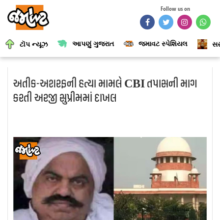
Follow us on
આપણું ગુજરાત
જમાવટ સ્પેશિયલ
ટૉપ ન્યૂઝ
સર
અતીક-અશરફની હત્યા મામલે CBI તપાસની માગ
કરતી અરજી સુપ્રીમમાં દાખલ