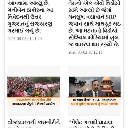
આપવામાં આવ્યું છે.
તેમનો એક એવો વિડીયો
ગેનીબેન ઠાકોરના આ
સામે આવ્યો છે જેમાં
નિવેદનથી ઉત્તર
મનસુખ વસાવાને SRP
ગુજરાતનું રાજકારણ
જવાન સાથે માથકૂટ થઇ
ગરમાઈ ગયું છે.
છે. આ ઘટનાનો વિડીયો
સોશ્યિલ મીડિયામાં ખુબ
2026-08-03 21:21:23
જ વાઇરલ થઇ રહ્યો છે.
2026-08-02 18:12:11
વીજલાઇનની કામગીરીને
"પેલેટ ગનથી ઘાયલ