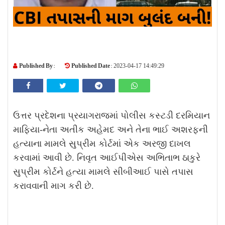
Published By :
Published Date :
2023-04-17 14:49:29
ઉત્તર પ્રદેશના પ્રયાગરાજમાં પોલીસ કસ્ટડી દરમિયાન
માફિયા-નેતા અતીક અહેમદ અને તેના ભાઈ અશરફની
હત્યાના મામલે સુપ્રીમ કોર્ટમાં એક અરજી દાખલ
કરવામાં આવી છે. નિવૃત આઈપીએસ અભિતાભ ઠાકુરે
સુપ્રીમ કોર્ટને હત્યા મામલે સીબીઆઈ પાસે તપાસ
કરાવવાની માગ કરી છે.