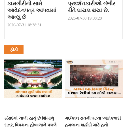
કામગીરીની સામે
પ્રદર્શનકારીઓ ગંભીર
આવેદનપત્ર આપવામાં
રીતે ઘાયલ થયા છે.
આવ્યું છે
2026-07-30 19:08:28
2026-07-31 18:38:31
ફોટો
સંસદમાં ચાલી રહ્યું છે શિયાળું
ગઈકાલ રાતની ઘટના આતંકવાદી
સત્ર, વિપક્ષના હોબાળાને પગલે
હુમલાના શહીદો માટે હતો