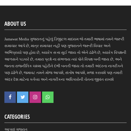
ABOUT US
Jamawat Media ગુજરાતનું પહેલું ડિજીટલ માધ્યમ જે તમારી ભાષામાં તમને જરૂરી
સમાચાર આપે છે, માત્ર સમાચાર નહીં પણ ગુજરાતને જરૂરી વિચાર અને
અભિપ્રાયો પણ હોય છે, ક્યારેક સત્તા સુઈ જાય તો એને ઢંઢોળે છે, ક્યારેક વિપક્ષની
આળસને પડકારે છે, તમારા પ્રશ્નો ના સંભળાય ત્યાં પોતે વિપક્ષ બની જાય છે, અને
જનતા રાજનીતિક ચશ્મા પહેરીને દંભી બનતી જાય તો તમારી અંદરના નાગરીકને
પણ ઢંઢોળે છે, જમાવટ તમને મોજ આપશે, સંતોષ આપશે, મજા કરાવશે પણ તમારી
અંદર દેશ માટેના કર્તવ્ય અને નાગરીકના અધિકારોની ચેતના જીવંત રાખશે
CATEGORIES
આપણું ગુજરાત