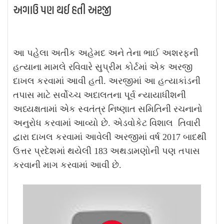
અગાઉ પણ થઈ હતી અરજી
આ પહેલા અતીક અહેમદ અને તેના ભાઈ અશરફની
હત્યાના મામલે રવિવારે સુપ્રીમ કોર્ટમાં એક અરજી
દાખલ કરવામાં આવી હતી. અરજીમાં આ હત્યાકાંડની
તપાસ માટે સર્વોચ્ચ અદાલતના પૂર્વ ન્યાયાધીશની
અધ્યક્ષતામાં એક સ્વતંત્ર નિષ્ણાત સમિતિની રચનાનો
અનુરોધ કરવામાં આવ્યો છે. એડવોકેટ વિશાલ તિવારી
દ્વારા દાખલ કરવામાં આવેલી અરજીમાં વર્ષ 2017 બાદથી
ઉત્તર પ્રદેશમાં થયેલી 183 અથડામણોની પણ તપાસ
કરવાની માગ કરવામાં આવી છે.