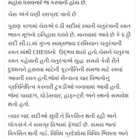
મહોરા ધરાવનારે જ કરવાની હોય છે.
ચેસ અંગે ઘણી રસપ્રદ વાતો છે
પુરાણ કાળમાં
ચેસ
એ 6 ઠી સદીમાં રમાતી
ચતુરંગાની
રમત
ભારત મૂળનો ઇતિહાસ ધરાવે છે. માનવામાં આવે છે કે
6
ઠ્ઠી
સદી સી.ઇ.માં ગુપ્તા સામ્રાજ્ય દરમિયાન ચતુરંગાની
રમત માંથી CHESSનો ઉદ્ભવ થયો હતો.
ચેસને
ચતુરંગા
રમત
કહેવાતી હતી.ચતુરંગાએ
યુદ્ધ
સમયે કેવી રીતે
દુશ્મનને હરાવવા માટેની કૂટનીતિની સમજ માટે રમવાં
આવતી
રમત હતી.જેમાં સૈન્યના ચાર વિભાગોનું
પ્રતિનિધિત્વ કર
નારી
ટુક
ડી
ઓ
બનાવામાં આવી હતી.
જેમાં
પાયદળ
,
ઘોડેસવાર
,
હાફન્ટ્રી અને રથ
નો સમાવેશ
થતો હતો
.
ત્યાર બાદ
સદીઓ
સુધી
તે વિકસિત
થતી રહી અને
લોકસંગે તે
સમગ્ર વિશ્વમાં ફેલા
ઈ છે.
સમય જતાં
વિકસિત
થતી ગ
ઈ. વિવિધ પ્રદેશોમાં વિવિધ ભિન્નતા અને