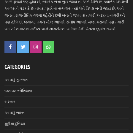
અભિપ્રાયો પણ હોય છે, ક્યારેક સત્તા સુઈ જાય તો એને ઢંઢોળે છે, ક્યારેક વિપક્ષની
આળસને પડકારે છે, તમારા પ્રશ્નો ના સંભળાય ત્યાં પોતે વિપક્ષ બની જાય છે, અને
જનતા રાજનીતિક ચશ્મા પહેરીને દંભી બનતી જાય તો તમારી અંદરના નાગરીકને
પણ ઢંઢોળે છે, જમાવટ તમને મોજ આપશે, સંતોષ આપશે, મજા કરાવશે પણ તમારી
અંદર દેશ માટેના કર્તવ્ય અને નાગરીકના અધિકારોની ચેતના જીવંત રાખશે
CATEGORIES
આપણું ગુજરાત
જમાવટ સ્પેશિયલ
સરકાર
આપણું ભારત
મુઠ્ઠીમાં દુનિયા