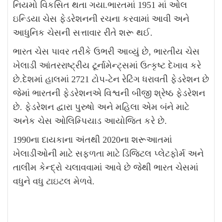
નિયમો વિકસિત થતા ગયા.ભારતમાં
1951
માં ઓલ
ઇન્ડિયા ચેસ ફેડરેશનની રચના
કરવામાં આવી અને
આધુનિક ચેસ
ની
સત્તાવાર રીતે શરૂ
થઈ.
ભારત ચેસ પાવર તરીકે ઉભરી આવ્યું છે
,
ભારતીય ચેસ
ખેલાડી
આંતરરાષ્ટ્રીય ટૂર્નામેન્ટ્સમાં ઉત્કૃષ્ટ દેખાવ કરે
છે.દેશમાં હાલમાં
2721
ટોપ-ટેન રેટિંગ ધરાવતી ફેડરેશન છે
જેમાં ભારતની ફેડરેશનએ વિશ્વની બીજી શ્રેષ્ઠ ફેડરેશન
છે. ફેડરેશન દ્વારા પુરુષો અને મહિલા એમ બંને માટે
અનેક ચેસ ઓલિમ્પિયાડ
આયોજિત કરે છે
.
1990
ના દાયકાના અંતથી
2020
ના શરૂઆતમાં
ખેલાડીઓની
માટે
સફળતા
માટે
ડિજિટલ પ્લેટફોર્મ અને
તાલીમ
કેન્દ્રો ચલાવવામાં આવે છે જેથી ભારત ચેસમાં
વધુને વધુ ટાઇટલ મેળવે.