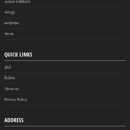
ક્રાઇમ સ્પેશિયલ
ખેલકૂદ
મનોરંજન
અન્ય
QUICK LINKS
ફોટો
વિડીયો
About us
Privacy Policy
ADDRESS