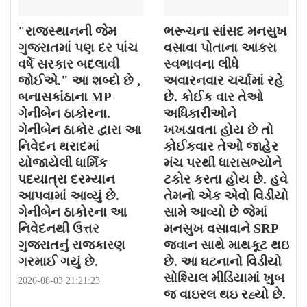
"રાજસ્થાનની જેમ
ભરૂચના સાંસદ મનસુખ
ગુજરાતમાં પણ દર પાંચ
વસાવા પોતાના આકરા
વર્ષે સરકાર બદલાવી
સ્વભાવના લીધે
જોઈએ." આ શબ્દો છે ,
અવારનવાર ચર્ચામાં રહે
બનાસકાંઠાના MP
છે. કોઈક વાર તેઓ
ગેનીબેન ઠાકોરના.
અધિકારીઓને
ગેનીબેન ઠાકોર દ્વારા આ
ખખડાવતા હોય છે તો
નિવેદન થરાદમાં
કોઈકવાર તેઓ જાહેર
યોજાયેલી ધાર્મિક
મંચ પરથી ધારાસભ્યોને
પદયાત્રા દરમ્યાન
ટકોર કરતા હોય છે. હવે
આપવામાં આવ્યું છે.
તેમનો એક એવો વિડીયો
ગેનીબેન ઠાકોરના આ
સામે આવ્યો છે જેમાં
નિવેદનથી ઉત્તર
મનસુખ વસાવાને SRP
ગુજરાતનું રાજકારણ
જવાન સાથે માથકૂટ થઇ
ગરમાઈ ગયું છે.
છે. આ ઘટનાનો વિડીયો
સોશ્યિલ મીડિયામાં ખુબ
2026-08-03 21:21:23
જ વાઇરલ થઇ રહ્યો છે.