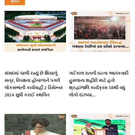
ફોટો
સંસદમાં ચાલી રહ્યું છે શિયાળું
ગઈકાલ રાતની ઘટના આતંકવાદી
સત્ર, વિપક્ષના હોબાળાને પગલે
હુમલાના શહીદો માટે હતો
લોકસભાની કાર્યવાહી 2 ડિસેમ્બર
શ્રદ્ધાંજલિ કાર્યક્રમ 50થી વધુ
2024 સુધી કરાઈ સ્થગિત
લોકો દાઝયા...