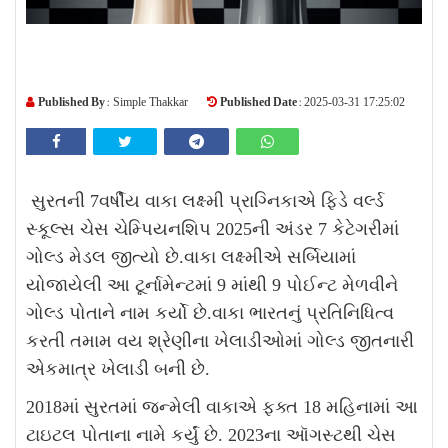
Published By :
Published Date :
Simple Thakkar
2025-03-31 17:25:02
સુરતની 7વર્ષીય વાકા લક્ષ્મી પ્રાગ્નિકાએ ફિડે વર્લ્ડ
સ્કૂલ્સ ચેસ ચેમ્પિયનશિપ 2025ની અંડર 7 કેટેગરીમાં
ગોલ્ડ મેડલ જીત્યો છે.વાકા લક્ષ્મીએ સર્બિયામાં
યોજાયેલી આ ટૂર્નામેન્ટમાં 9 માંથી 9 પોઈન્ટ મેળવીને
ગોલ્ડ પોતાને નામ કર્યો છે.વાકા ભારતનું પ્રતિનિધિત્વ
કરતી તમામ વય શ્રેણીના ખેલાડીઓમાં ગોલ્ડ જીતનારી
એકમાત્ર ખેલાડી બની છે.
2018
માં સુરતમાં જન્મેલી વાકાએ ફક્ત 18 મહિનામાં આ
ટાઇટલ પોતાના નામે કર્યું છે. 2023ના ઑગસ્ટથી ચેસ