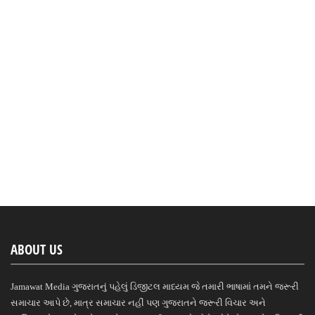
ABOUT US
Jamawat Media ગુજરાતનું પહેલું ડિજીટલ માધ્યમ જે તમારી ભાષામાં તમને જરૂરી
સમાચાર આપે છે, માત્ર સમાચાર નહીં પણ ગુજરાતને જરૂરી વિચાર અને