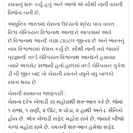
રમવાનું શરૂ કર્યું હતું અને આજે એ સૌથી નાની વયની
વિજેતા બની છે.
આધુનિક ભારતમાં ચેસ
ના
ઉદય
નો શ્રેય પાંચ વખત
વિશ્વ ચેમ્પિયન વિશ્વનાથ
આનંદને
આપવામાં આવે
છે.વિશ્વનાથ આનંદે ઘણા ટાઇટલ જીત્યા છે અને ભારતનું
નામ વિશ્વભરમાં રોશન કર્યું છે.
સૌથી નાની વયે જયારે
પ્રજ્ઞાનંદે વર્લ્ડ ચેમ્પિયન
વિશ્વનાથ આનંદને
હરાવ્યા
ત્યારે અપસેટ સર્જ્યો હતો.
હાલમાં વર્લ્ડ
ચેમ્પિયન ગુકેશ
ડી
ની જીત બાદ તો ચેસની રમતને વધુને વધુ બાળકો
રમતાં થયા છે.
ચેસની સામાન્ય જાણકારી :
ચેસના
દરેક ખેલાડી
16
મહોરાથી શરૂઆત કરે છે. જેમાં
૧ રાજા
,
૧ રાણી
,
૨ ઊંટ
,
૨ ઘોડા
,
૨ હાથી અને ૮ સૈનિકો
હોય છે. એક ખેલાડી સફેદ મહોરા રાખે છે
,
જ્યારે બીજો
કાળાં મહોરા રાખે છે. રમતની શરૂઆત હંમેશા સફેદ