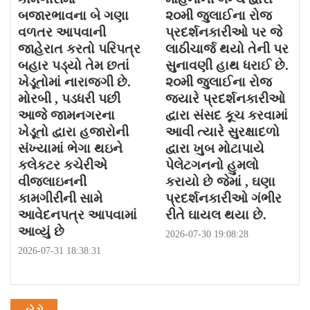
બજારભાવના બે ગણા
૨૦મી જુલાઈના રોજ
વળતર આપવાની
પ્રદર્શનકારીઓ પર જે
જાહેરાત કરતો પરિપત્ર
લાઠીચાર્જ થયો તેની પર
બહાર પડ્યો તેમ છતાં
સુનાવણી હાથ ધરાઈ છે.
ખેડૂતોમાં નારાજગી છે.
૨૦મી જુલાઈના રોજ
મોરબી , પડધરી પછી
જયારે પ્રદર્શનકારીઓ
આજે જામનગરના
દ્વારા સંસદ કૂચ કરવામાં
ખેડૂતો દ્વારા હજારોની
આવી ત્યારે સુરક્ષાદળો
સંખ્યામાં ભેગા થઇને
દ્વારા ખુબ મોટાપાયે
કલેકટર કચેરીએ
પેલેટગનનો હુમલો
વીજલાઇનની
કરાયો છે જેમાં , ઘણા
કામગીરીની સામે
પ્રદર્શનકારીઓ ગંભીર
આવેદનપત્ર આપવામાં
રીતે ઘાયલ થયા છે.
આવ્યું છે
2026-07-30 19:08:28
2026-07-31 18:38:31