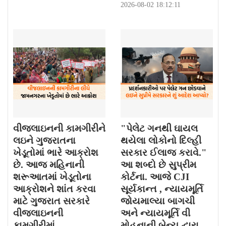
2026-08-02 18:12:11
વીજલાઇનની કામગીરીને
"પેલેટ ગનથી ઘાયલ
લઇને ગુજરાતના
થયેલા લોકોનો દિલ્હી
ખેડૂતોમાં ભારે આક્રોશ
સરકાર ઈલાજ કરાવે."
છે. આજ મહિનાની
આ શબ્દો છે સુપ્રીમ
શરૂઆતમાં ખેડૂતોના
કોર્ટના. આજે CJI
આક્રોશને શાંત કરવા
સૂર્યકાન્ત , ન્યાયમૂર્તિ
માટે ગુજરાત સરકારે
જોયમાલ્યા બાગચી
વીજલાઇનની
અને ન્યાયમૂર્તિ વી
કામગીરીમાં
મોહનાની બેન્ચ દ્વારા