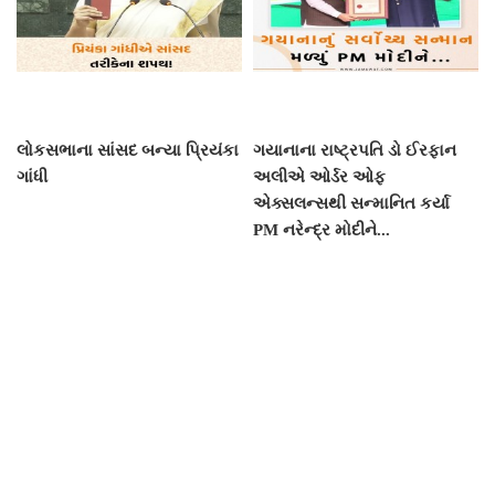
લોકસભાના સાંસદ બન્યા પ્રિયંકા
ગયાનાના રાષ્ટ્રપતિ ડો ઈરફાન
ગાંધી
અલીએ ઓર્ડર ઓફ
એક્સલન્સથી સન્માનિત કર્યા
PM નરેન્દ્ર મોદીને...