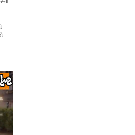
સ્તા
ં
મે