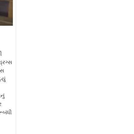
ી
ડ્રગ્સ
ેસ
યું
ું
ર
રૂબંધી