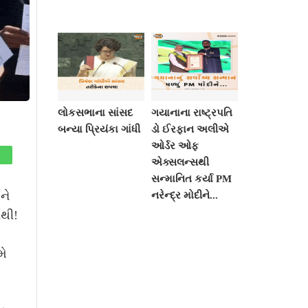
લોકસભાના સાંસદ
ગયાનાના રાષ્ટ્રપતિ
બન્યા પ્રિયંકા ગાંધી
ડો ઈરફાન અલીએ
ઓર્ડર ઓફ
એક્સલન્સથી
સન્માનિત કર્યા PM
ને
નરેન્દ્ર મોદીને...
નથી!
મે