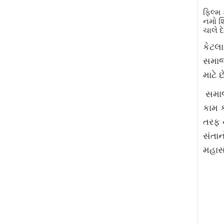
ફિલ્મ
નમો શ
ચાલે દ
કેટલા
સમાજ 
માટે 
સમાજ
કામ ક
તરફ 
સંતાન
મહાસત