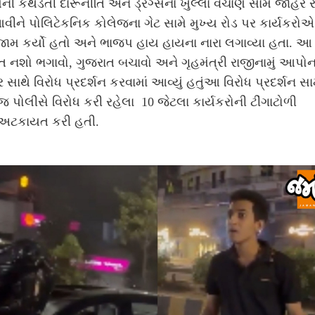
ની કથડતી દારૂનીતિ અને ડ્રગ્સના ખુલ્લા વેચાણ સામે જાહેર ર
વીને
પોલિટેકનિક કોલેજના ગેટ સામે મુખ્ય રોડ પર કાર્યકરોએ
ાજામ કર્યો હતો અને ભાજપ હાય હાયના નારા લગાવ્યા હતા. આ
ત નશો ભગાવો, ગુજરાત બચાવો અને ગૃહમંત્રી રાજીનામું આપોના
ર સાથે વિરોધ પ્રદર્શન કરવામાં આવ્યું હતું
આ વિરોધ પ્રદર્શન સા
જ પોલીસે વિરોધ કરી રહેલા 10 જેટલા કાર્યકરોની
ટીંગાટોળી
અટકાયત કરી હતી.