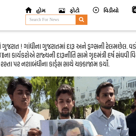
હોમ
ફોટો
વિડીયો
 ગુજરાત ! ગાંધીના ગુજરાતમાં દારૂ અને ડ્રગ્સની રેલમછેલ. વડ
ા કાર્યકરોએ રાજ્યની દારૂનીતિ સામે ગૃહમંત્રી હર્ષ સંઘવી વિર
 રસ્તા પર નશાબંધીના કાર્ડ્સ સાથે ચક્કાજામ કર્યો.