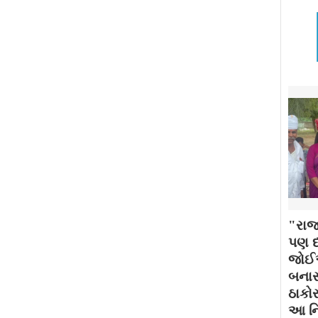
"રાજ
પણ દર
જોઈએ
બનાસ
ઠાકોર
આ નિ