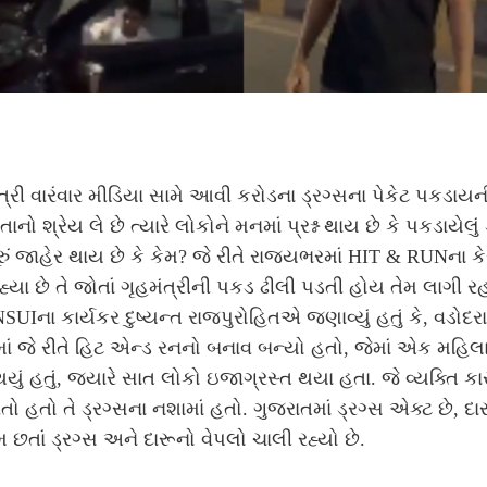
ત્રી વારંવાર મીડિયા સામે આવી કરોડના ડ્રગ્સના પેકેટ પકડાયન
નો શ્રેય લે છે ત્યારે લોકોને મનમાં પ્રશ્ન થાય છે કે પકડાયેલું 
પૂરું જાહેર થાય છે કે કેમ? જે રીતે રાજ્યભરમાં HIT & RUNના ક
હ્યા છે તે જોતાં ગૃહમંત્રીની પકડ ઢીલી પડતી હોય તેમ લાગી રહ
 NSUIના કાર્યકર દુષ્યન્ત રાજપુરોહિતએ જણાવ્યું હતું કે, વડોદરા
ાં જે રીતે હિટ એન્ડ રનનો બનાવ બન્યો હતો, જેમાં એક મહિલાન
યું હતું, જ્યારે સાત લોકો ઇજાગ્રસ્ત થયા હતા. જે વ્યક્તિ કા
ો હતો તે ડ્રગ્સના નશામાં હતો. ગુજરાતમાં ડ્રગ્સ એક્ટ છે, દા
ેમ છતાં ડ્રગ્સ અને દારૂનો વેપલો ચાલી રહ્યો છે.