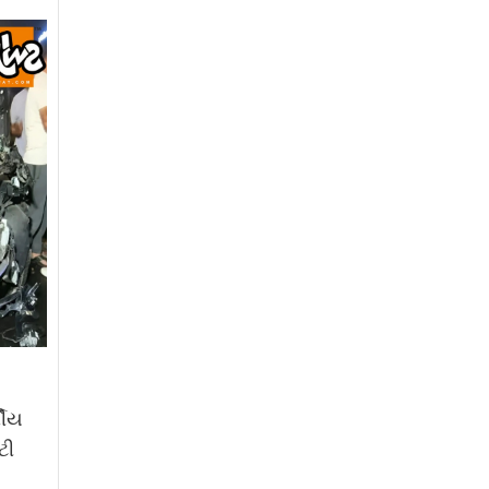
ષીય
ટી