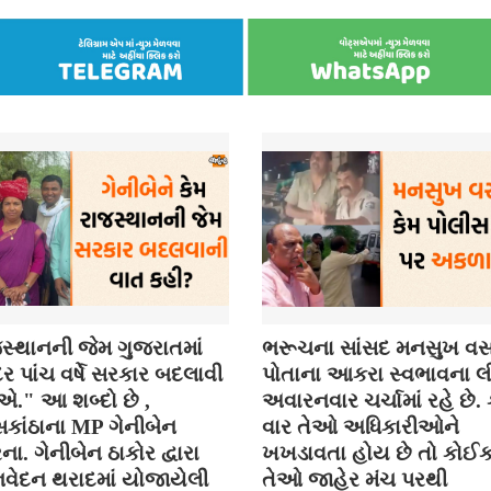
સ્થાનની જેમ ગુજરાતમાં
ભરૂચના સાંસદ મનસુખ વસ
 પાંચ વર્ષે સરકાર બદલાવી
પોતાના આકરા સ્વભાવના લી
." આ શબ્દો છે ,
અવારનવાર ચર્ચામાં રહે છે
કાંઠાના MP ગેનીબેન
વાર તેઓ અધિકારીઓને
ના. ગેનીબેન ઠાકોર દ્વારા
ખખડાવતા હોય છે તો કોઈ
વેદન થરાદમાં યોજાયેલી
તેઓ જાહેર મંચ પરથી