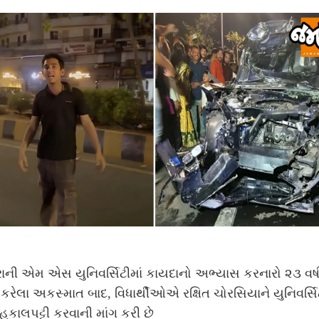
ાની એમ એસ યુનિવર્સિટીમાં કાયદાનો અભ્યાસ કરનારો ૨૩ વર્
તે કરેલા અકસ્માત બાદ, વિધાર્થીઓએ રક્ષિત ચોરસિયાને યુનિવર્સિ
 હકાલપટ્ટી કરવાની માંગ કરી છે