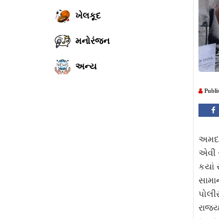
ખેલકૂદ
મનોરંજન
અન્ય
Publi
અમદા
એવી ર
કયાં 
સામાન
પોલીસ
રાજ્ય