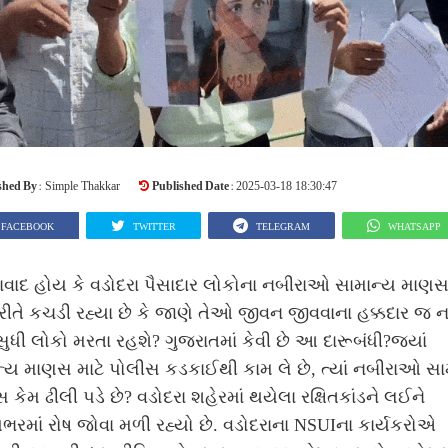
shed By :
Published Date :
Simple Thakkar
2025-03-18 18:30:47
FACEBOOK
TWITTER
TELEGRAM
WHATSAPP
વાદ હોય કે વડોદરા પૈસાદાર લોકોના નબીરાઓ સામાન્ય માણસ
ીતે કચડી રહ્યા છે કે જાણે તેઓ જીવન જીવવાના હક્કદાર જ 
સુધી લોકો મરતા રહશે? ગુજરાતમાં કેવી છે આ દારૂબંધી?જયાં
્ય માણસ માટે પોલીસ કડકાઈથી કામ લે છે, ત્યાં નબીરાઓ સા
 કેમ ઢીલી પડે છે? વડોદરા શહેરમાં થયેલા રક્ષિતકાંડને લઈને
ભરમાં રોષ જોવા મળી રહ્યો છે.
વડોદરાના NSUIના કાર્યકરોએ