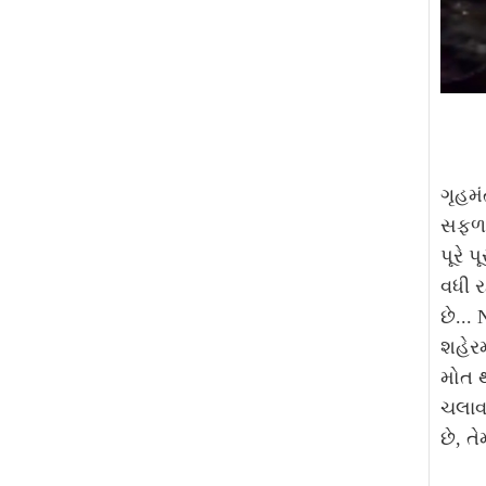
ગૃહમં
સફળતા
પૂરે 
વધી ર
છે...
શહેરમ
મોત થ
ચલાવત
છે, ત