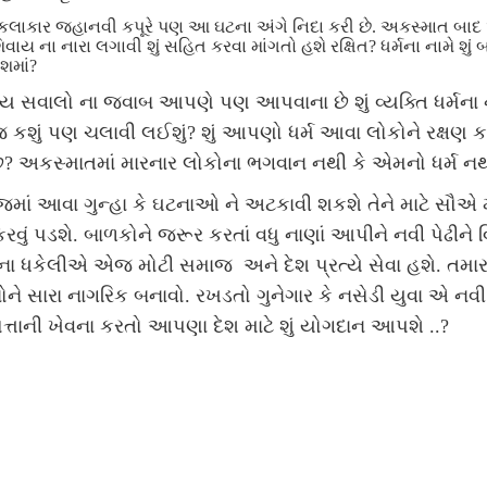
 કલાકાર જહાનવી કપૂરે પણ આ ઘટના અંગે નિદા કરી છે. અકસ્માત બા
િવાય ના નારા
લગાવી શું સહિત કરવા માંગતો હશે રક્ષિત?
ધર્મના નામે શું 
ેશમાં?
ય સવાલો ના જવાબ આપણે પણ આપવાના છે શું વ્યક્તિ ધર્મના 
કશું પણ ચલાવી લઈશું? શું આપણો ધર્મ આવા લોકોને રક્ષણ ક
છે? અકસ્માતમાં મારનાર લોકોના ભગવાન નથી કે એમનો ધર્મ ન
માં આવા ગુન્હા કે ઘટનાઓ ને અટકાવી શકશે તેને માટે સૌએ 
રવું પડશે. બાળકોને જરૂર કરતાં વધુ નાણાં આપીને નવી પેઢીને 
ના ધકેલીએ એજ મોટી સમાજ અને દેશ પ્રત્યે સેવા હશે. તમાર
ોને સારા નાગરિક બનાવો. રખડતો ગુનેગાર કે નસેડી યુવા એ નવી
્તાની ખેવના કરતો આપણા દેશ માટે શું યોગદાન આપશે ..?