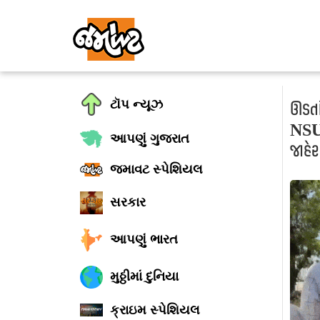
ટૉપ ન્યૂઝ
ઊડતાં
NSUIન
આપણું ગુજરાત
જાહેર
જમાવટ સ્પેશિયલ
સરકાર
આપણું ભારત
મુઠ્ઠીમાં દુનિયા
ક્રાઇમ સ્પેશિયલ