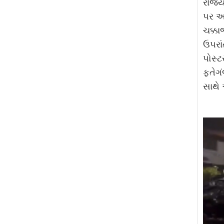
રાજ્ય
પર આ
ચક્ક
ઉપરાં
પોસ્ટ
ફતેગં
સાથે