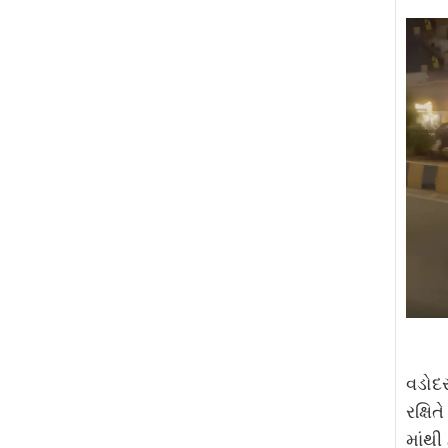
વડોદર
રક્ષિ
માંથી