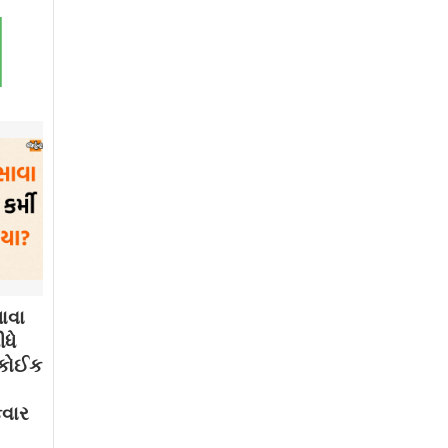
ાવા
ધે
. કોઈક
કવાર