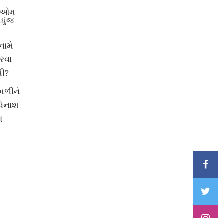
દ ઓમ
બધુંજ
નામે
રવા
થી?
મળીને
વિનાશ
ા