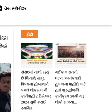
વેબ સ્ટોરીઝ
ફોટો
ોદરા
ુદ્ધ
સંસદમાં ચાલી રહ્યું
ગઈકાલ રાતની
છે શિયાળું સત્ર,
ઘટના આતંકવાદી
વિપક્ષના હોબાળાને
હુમલાના શહીદો માટે
પગલે લોકસભાની
હતો શ્રદ્ધાંજલિ
કાર્યવાહી 2 ડિસેમ્બર
કાર્યક્રમ 50થી વધુ
2024 સુધી કરાઈ
લોકો દાઝયા...
સ્થગિત