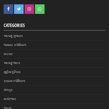
CATEGORIES
આપણું ગુજરાત
જમાવટ સ્પેશિયલ
સરકાર
આપણું ભારત
મુઠ્ઠીમાં દુનિયા
ક્રાઇમ સ્પેશિયલ
ખેલકૂદ
મનોરંજન
અન્ય