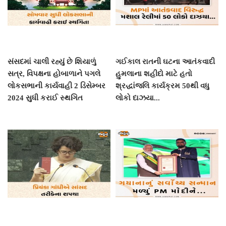
સંસદમાં ચાલી રહ્યું છે શિયાળું
ગઈકાલ રાતની ઘટના આતંકવાદી
સત્ર, વિપક્ષના હોબાળાને પગલે
હુમલાના શહીદો માટે હતો
લોકસભાની કાર્યવાહી 2 ડિસેમ્બર
શ્રદ્ધાંજલિ કાર્યક્રમ 50થી વધુ
2024 સુધી કરાઈ સ્થગિત
લોકો દાઝયા...