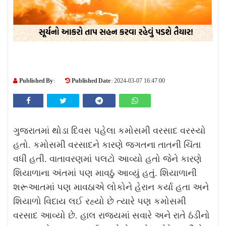
Published By :
Published Date :
2024-03-07 16:47:00
ગુજરાતમાં થોડા દિવસ પહેલા કમોસમી વરસાદ વરસ્યો
હતો. કમોસમી વરસાદને કારણે જગતના તાતની ચિંતા
વધી હતી. વાતાવરણમાં પલટો આવ્યો હતો જેને કારણે
શિયાળાના અંતમાં પણ માવઠું આવ્યું હતું. શિયાળાની
શરૂઆતમાં પણ માવઠાએ લોકોને હેરાન કર્યા હતા અને
શિયાળો વિદાય લઈ રહ્યો છે ત્યારે પણ કમોસમી
વરસાદ આવ્યો છે. હાલ રાજ્યમાં સવારે અને રાતે ઠંડીનો