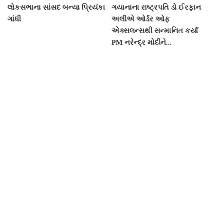
લોકસભાના સાંસદ બન્યા પ્રિયંકા
ગયાનાના રાષ્ટ્રપતિ ડો ઈરફાન
ગાંધી
અલીએ ઓર્ડર ઓફ
એક્સલન્સથી સન્માનિત કર્યા
PM નરેન્દ્ર મોદીને...