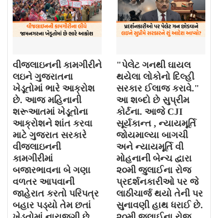
વીજલાઇનની કામગીરીને
"પેલેટ ગનથી ઘાયલ
લઇને ગુજરાતના
થયેલા લોકોનો દિલ્હી
ખેડૂતોમાં ભારે આક્રોશ
સરકાર ઈલાજ કરાવે."
છે. આજ મહિનાની
આ શબ્દો છે સુપ્રીમ
શરૂઆતમાં ખેડૂતોના
કોર્ટના. આજે CJI
આક્રોશને શાંત કરવા
સૂર્યકાન્ત , ન્યાયમૂર્તિ
માટે ગુજરાત સરકારે
જોયમાલ્યા બાગચી
વીજલાઇનની
અને ન્યાયમૂર્તિ વી
કામગીરીમાં
મોહનાની બેન્ચ દ્વારા
બજારભાવના બે ગણા
૨૦મી જુલાઈના રોજ
વળતર આપવાની
પ્રદર્શનકારીઓ પર જે
જાહેરાત કરતો પરિપત્ર
લાઠીચાર્જ થયો તેની પર
બહાર પડ્યો તેમ છતાં
સુનાવણી હાથ ધરાઈ છે.
ખેડૂતોમાં નારાજગી છે.
૨૦મી જુલાઈના રોજ