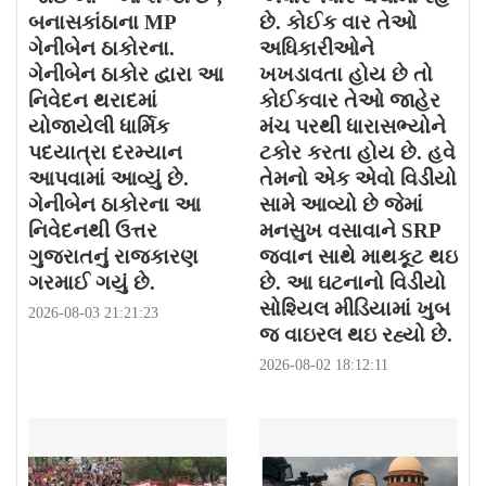
બનાસકાંઠાના MP
છે. કોઈક વાર તેઓ
ગેનીબેન ઠાકોરના.
અધિકારીઓને
ગેનીબેન ઠાકોર દ્વારા આ
ખખડાવતા હોય છે તો
નિવેદન થરાદમાં
કોઈકવાર તેઓ જાહેર
યોજાયેલી ધાર્મિક
મંચ પરથી ધારાસભ્યોને
પદયાત્રા દરમ્યાન
ટકોર કરતા હોય છે. હવે
આપવામાં આવ્યું છે.
તેમનો એક એવો વિડીયો
ગેનીબેન ઠાકોરના આ
સામે આવ્યો છે જેમાં
નિવેદનથી ઉત્તર
મનસુખ વસાવાને SRP
ગુજરાતનું રાજકારણ
જવાન સાથે માથકૂટ થઇ
ગરમાઈ ગયું છે.
છે. આ ઘટનાનો વિડીયો
સોશ્યિલ મીડિયામાં ખુબ
2026-08-03 21:21:23
જ વાઇરલ થઇ રહ્યો છે.
2026-08-02 18:12:11