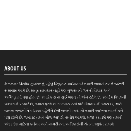
ABOUT US
Jamawat Media ગુજરાતનું પહેલું ડિજીટલ માધ્યમ જે તમારી ભાષામાં તમને જરૂરી
સમાચાર આપે છે, માત્ર સમાચાર નહીં પણ ગુજરાતને જરૂરી વિચાર અને
અભિપ્રાયો પણ હોય છે, ક્યારેક સત્તા સુઈ જાય તો એને ઢંઢોળે છે, ક્યારેક વિપક્ષની
આળસને પડકારે છે, તમારા પ્રશ્નો ના સંભળાય ત્યાં પોતે વિપક્ષ બની જાય છે, અને
જનતા રાજનીતિક ચશ્મા પહેરીને દંભી બનતી જાય તો તમારી અંદરના નાગરીકને
પણ ઢંઢોળે છે, જમાવટ તમને મોજ આપશે, સંતોષ આપશે, મજા કરાવશે પણ તમારી
અંદર દેશ માટેના કર્તવ્ય અને નાગરીકના અધિકારોની ચેતના જીવંત રાખશે