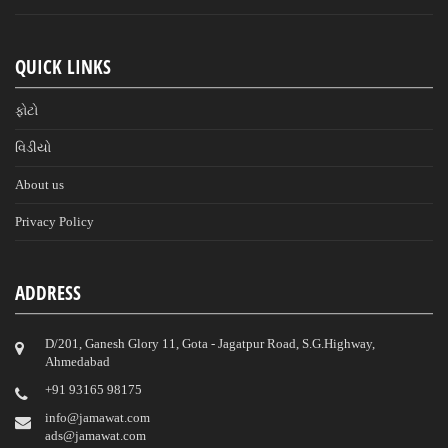
QUICK LINKS
ફોટો
વિડીયો
About us
Privacy Policy
ADDRESS
D/201, Ganesh Glory 11, Gota - Jagatpur Road, S.G.Highway,
Ahmedabad
‎+91 93165 98175
info@jamawat.com
ads@jamawat.com