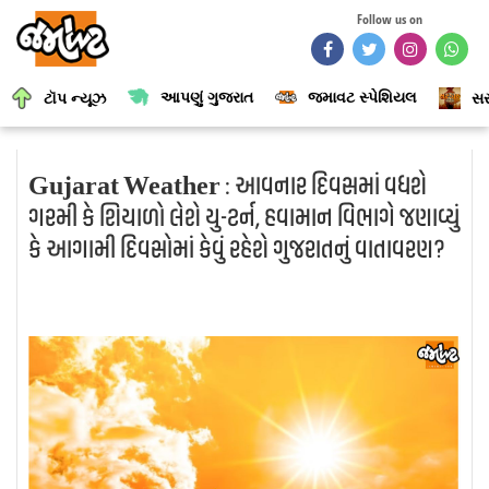
Follow us on
આપણું ગુજરાત
જમાવટ સ્પેશિયલ
ટૉપ ન્યૂઝ
સર
Gujarat Weather : આવનાર દિવસમાં વધશે
ગરમી કે શિયાળો લેશે યુ-ટર્ન, હવામાન વિભાગે જણાવ્યું
કે આગામી દિવસોમાં કેવું રહેશે ગુજરાતનું વાતાવરણ?