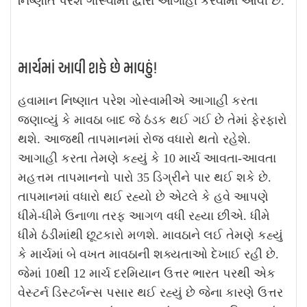
નિષ્ણાત પરેશ ગોસ્વામી દ્વારા આગાહી કરવામાં આવી છે.
માર્ચમાં આવી શકે છે માવઠું!
હવામાન નિષ્ણાત પરેશ ગોસ્વામીએ આગાહી કરતા
જણાવ્યું કે માવઠા બાદ જે ઠંડક થઈ ગઈ છે તેમાં ફેરફારો
થશે. આજથી તાપમાનમાં રોજ વધારો થતો રહેશે.
આગાહી કરતા તેમણે કહ્યું કે 10 માર્ચ આવતા-આવતા
મહત્તમ તાપમાનનો પારો 35 ડિગ્રીને પાર થઈ શકે છે.
તાપમાનમાં વધારો થઈ રહ્યો છે એટલે કે હવે આપણે
ધીમે-ધીમે ઉનાળા તરફ આગળ વધી રહ્યા છીએ. ધીમે
ધીમે ઠંડીમાંથી છૂટકારો મળશે. માવઠાને લઈ તેમણે કહ્યું
કે માર્ચમાં બે વખત માવઠાની શક્યતાઓ દેખાઈ રહી છે.
જેમાં 10થી 12 માર્ચ દરમિયાન ઉત્તર ભારત પરથી એક
વેસ્ટર્ન ડિસ્ટર્બન્સ પસાર થઈ રહ્યું છે જેના કારણે ઉત્તર