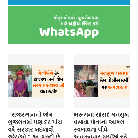
"રાજસ્થાનની જેમ
ભરૂચના સાંસદ મનસુખ
ગુજરાતમાં પણ દર પાંચ
વસાવા પોતાના આકરા
વર્ષે સરકાર બદલાવી
સ્વભાવના લીધે
જોઈએ." આ શબ્દો છે ,
અવારનવાર ચર્ચામાં રહે