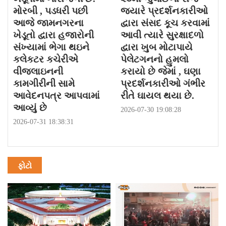
મોરબી , પડધરી પછી
જયારે પ્રદર્શનકારીઓ
આજે જામનગરના
દ્વારા સંસદ કૂચ કરવામાં
ખેડૂતો દ્વારા હજારોની
આવી ત્યારે સુરક્ષાદળો
સંખ્યામાં ભેગા થઇને
દ્વારા ખુબ મોટાપાયે
કલેકટર કચેરીએ
પેલેટગનનો હુમલો
વીજલાઇનની
કરાયો છે જેમાં , ઘણા
કામગીરીની સામે
પ્રદર્શનકારીઓ ગંભીર
આવેદનપત્ર આપવામાં
રીતે ઘાયલ થયા છે.
આવ્યું છે
2026-07-30 19:08:28
2026-07-31 18:38:31
ફોટો