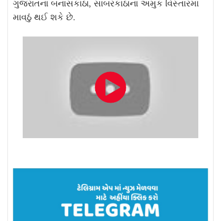
ગુજરાતના બનાસકાંઠા, સાબરકાંઠાના અમુક વિસ્તારમાં
માવઠું થઈ શકે છે.