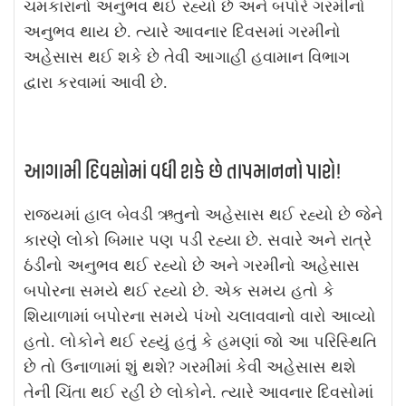
ચમકારાનો અનુભવ થઈ રહ્યો છે અને બપોરે ગરમીનો
અનુભવ થાય છે. ત્યારે આવનાર દિવસમાં ગરમીનો
અહેસાસ થઈ શકે છે તેવી આગાહી હવામાન વિભાગ
દ્વારા કરવામાં આવી છે.
આગામી દિવસોમાં વધી શકે છે તાપમાનનો પારો!
રાજ્યમાં હાલ બેવડી ઋતુનો અહેસાસ થઈ રહ્યો છે જેને
કારણે લોકો બિમાર પણ પડી રહ્યા છે. સવારે અને રાત્રે
ઠંડીનો અનુભવ થઈ રહ્યો છે અને ગરમીનો અહેસાસ
બપોરના સમયે થઈ રહ્યો છે. એક સમય હતો કે
શિયાળામાં બપોરના સમયે પંખો ચલાવવાનો વારો આવ્યો
હતો. લોકોને થઈ રહ્યું હતું કે હમણાં જો આ પરિસ્થિતિ
છે તો ઉનાળામાં શું થશે? ગરમીમાં કેવી અહેસાસ થશે
તેની ચિંતા થઈ રહી છે લોકોને. ત્યારે આવનાર દિવસોમાં