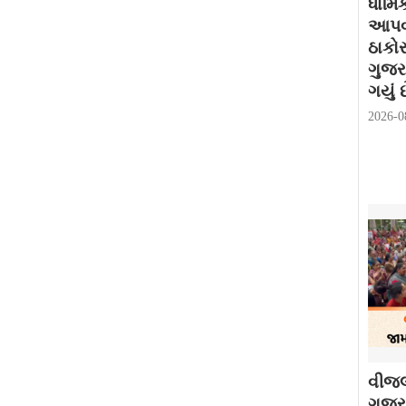
ધાર્મ
આપવામ
ઠાકો
ગુજર
ગયું છ
2026-0
વીજલ
ગુજરા