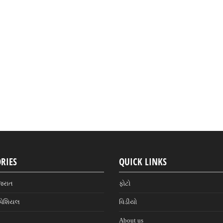
RIES
QUICK LINKS
જરાત
ફોટો
પેશિયલ
વિડીયો
About us