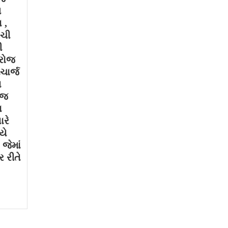
મ
 ,
ગચી
ી
 રોજ
ચાર્જ
થ
ોજ
ા
ારે
યે
જેમાં
 રીતે