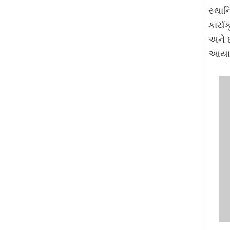
સ્થાન
કાર્ય
અને ઈ
આયાત 