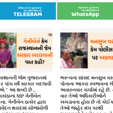
સ્થાનની જેમ ગુજરાતમાં
ભરૂચના સાંસદ મનસુખ વસ
 પાંચ વર્ષે સરકાર બદલાવી
પોતાના આકરા સ્વભાવના લી
." આ શબ્દો છે ,
અવારનવાર ચર્ચામાં રહે છે
કાંઠાના MP ગેનીબેન
વાર તેઓ અધિકારીઓને
ના. ગેનીબેન ઠાકોર દ્વારા
ખખડાવતા હોય છે તો કોઈ
વેદન થરાદમાં યોજાયેલી
તેઓ જાહેર મંચ પરથી