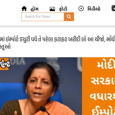
હોમ
ફોટો
વિડીયો
ાં ઈમ્પોર્ટ ડ્યુટી વધે તે પહેલા ફટાફટ ખરીદી લો આ ચીજો, મોંઘ
સ્તુઓ