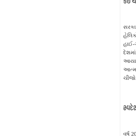
કઈ ચી
સરકાર
હેલિક
હાઈ-
દેશમ
આયાત 
આત્મન
ચીજો 
સ્વદે
વર્ષ 