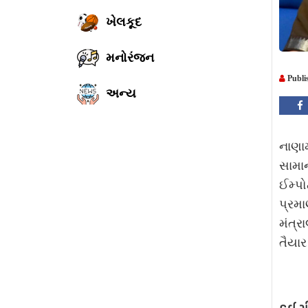
ખેલકૂદ
મનોરંજન
Publi
અન્ય
નાણામ
સામાન
ઈમ્પો
પ્રમા
મંત્
તૈયાર