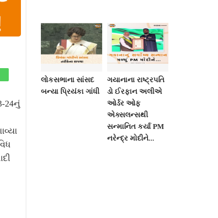
લોકસભાના સાંસદ
ગયાનાના રાષ્ટ્રપતિ
બન્યા પ્રિયંકા ગાંધી
ડો ઈરફાન અલીએ
-24નું
ઓર્ડર ઓફ
એક્સલન્સથી
સન્માનિત કર્યા PM
ાવ્યા
નરેન્દ્ર મોદીને...
વિધ
ાદી