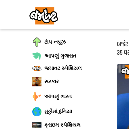
ટૉપ ન્યૂઝ
બજેટમ
35 વ
આપણું ગુજરાત
જમાવટ સ્પેશિયલ
સરકાર
આપણું ભારત
મુઠ્ઠીમાં દુનિયા
ક્રાઇમ સ્પેશિયલ