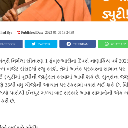
shed By :
Published Date :
2023-01-09 13:24:39
FACEBOOK
TWITTER
TELEGRAM
WHATSAPP
ંત્રી નિર્મલા સીતારણ 1 ફેબ્રુઆરીના દિવસે નાણાકિય વર્ષ 2023
્ય બજેટ સંસદમાં રજુ કરશે. તેમાં અનેક પ્રકારના સામાન પર
ર્ટ ડ્યુટીમાં વૃધ્ધીની જાહેરાત કરવામાં આવી શકે છે. સુત્રોના જણ
ણે 35થી વધુ ચીજોની આયાત પર ટેકસમાં વધારો થઈ શકે છે. વિ
રાલયો પાસેથી ઈનપુટ મળ્યા બાદ સરકારે આવા સામાનોની એક ય
 કરી છે.