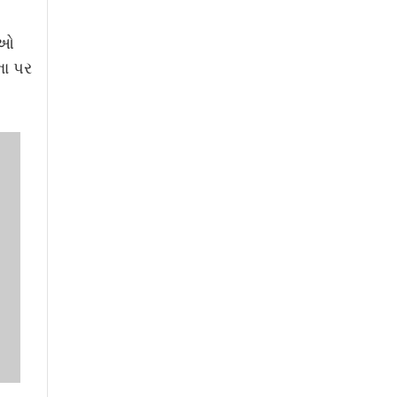
ીઓ
ના પર