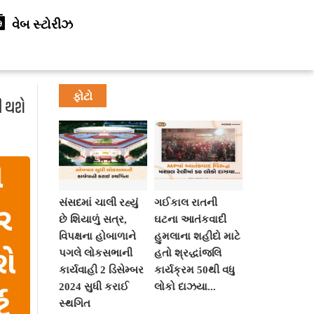
વેબ સ્ટોરીઝ
ફોટો
ી થશે
સંસદમાં ચાલી રહ્યું
ગઈકાલ રાતની
છે શિયાળું સત્ર,
ઘટના આતંકવાદી
વિપક્ષના હોબાળાને
હુમલાના શહીદો માટે
પગલે લોકસભાની
હતો શ્રદ્ધાંજલિ
કાર્યવાહી 2 ડિસેમ્બર
કાર્યક્રમ 50થી વધુ
2024 સુધી કરાઈ
લોકો દાઝયા...
સ્થગિત