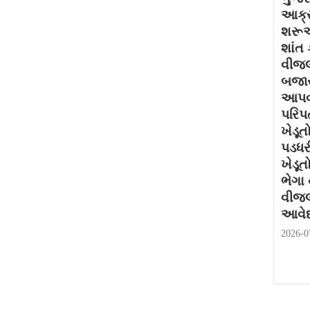
આક્ર
શરૂઆ
શાંત 
વીજલ
બજાર
આપવા
પરિપત
ખેડૂત
પડધર
ખેડૂત
ભેગા
વીજલ
આવેદ
2026-0