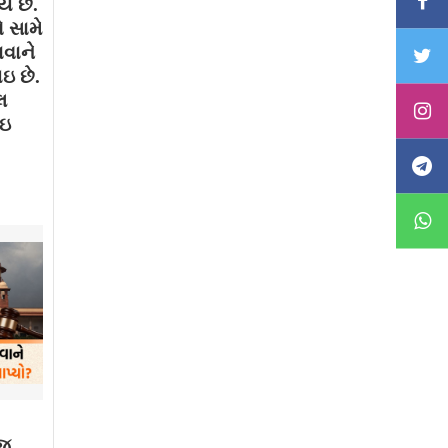
ય છે.
 સામે
ાવાને
ઇ છે.
લ
થઇ
ાજ