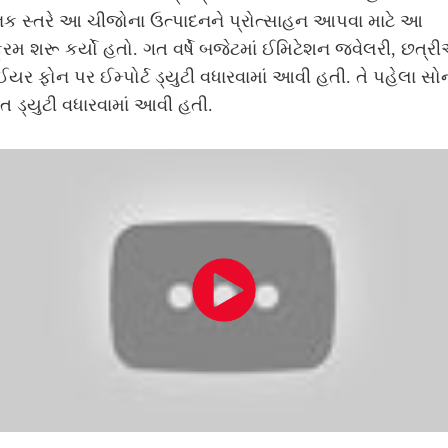
િક સ્તરે આ ચીજોના ઉત્પાદનને પ્રોત્સાહન આપવા માટે આ
ક્રમ શરૂ કર્યો હતો. ગત વર્ષે બજેટમાં ઈમિટેશન જ્વેલરી, છત્ર
યર ફોન પર ઈમ્પોર્ટ ડ્યુટી વધારવામાં આવી હતી. તે પહેલા સો
ડ્યુટી વધારવામાં આવી હતી.