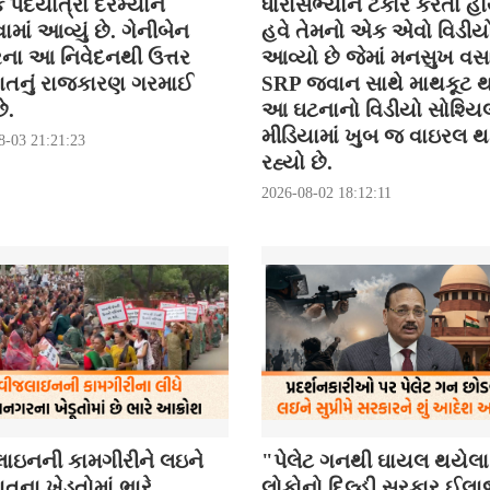
િક પદયાત્રા દરમ્યાન
ધારાસભ્યોને ટકોર કરતા હો
ાં આવ્યું છે. ગેનીબેન
હવે તેમનો એક એવો વિડીયો
રના આ નિવેદનથી ઉત્તર
આવ્યો છે જેમાં મનસુખ વસ
ાતનું રાજકારણ ગરમાઈ
SRP જવાન સાથે માથકૂટ થ
ે.
આ ઘટનાનો વિડીયો સોશ્યિ
મીડિયામાં ખુબ જ વાઇરલ 
8-03 21:21:23
રહ્યો છે.
2026-08-02 18:12:11
ાઇનની કામગીરીને લઇને
"પેલેટ ગનથી ઘાયલ થયેલા
તના ખેડૂતોમાં ભારે
લોકોનો દિલ્હી સરકાર ઈલ