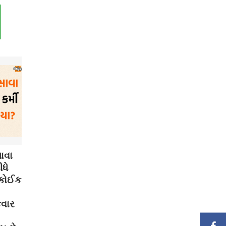
ાવા
ધે
. કોઈક
કવાર