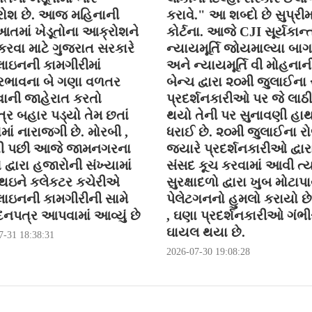
ોશ છે. આજ મહિનાની
કરાવે." આ શબ્દો છે સુપ્રી
તમાં ખેડૂતોના આક્રોશને
કોર્ટના. આજે CJI સૂર્યકાન્ત
કરવા માટે ગુજરાત સરકારે
ન્યાયમૂર્તિ જોયમાલ્યા બા
ાઇનની કામગીરીમાં
અને ન્યાયમૂર્તિ વી મોહનાન
ભાવના બે ગણા વળતર
બેન્ચ દ્વારા ૨૦મી જુલાઈના
ની જાહેરાત કરતો
પ્રદર્શનકારીઓ પર જે લાઠી
્ર બહાર પડ્યો તેમ છતાં
થયો તેની પર સુનાવણી હા
ોમાં નારાજગી છે. મોરબી ,
ધરાઈ છે. ૨૦મી જુલાઈના ર
ી પછી આજે જામનગરના
જયારે પ્રદર્શનકારીઓ દ્વાર
ો દ્વારા હજારોની સંખ્યામાં
સંસદ કૂચ કરવામાં આવી ત્ય
 થઇને કલેકટર કચેરીએ
સુરક્ષાદળો દ્વારા ખુબ મોટાપા
ાઇનની કામગીરીની સામે
પેલેટગનનો હુમલો કરાયો છે 
નપત્ર આપવામાં આવ્યું છે
, ઘણા પ્રદર્શનકારીઓ ગંભીર
ઘાયલ થયા છે.
7-31 18:38:31
2026-07-30 19:08:28