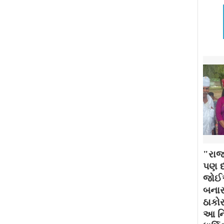
"રાજ
પણ દર
જોઈએ
બનાસ
ઠાકોર
આ નિ