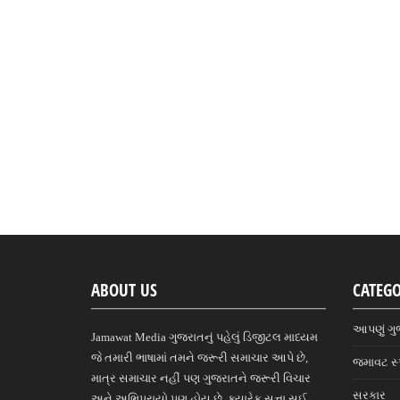
ABOUT US
CATEGO
આપણું ગુ
Jamawat Media ગુજરાતનું પહેલું ડિજીટલ માધ્યમ
જે તમારી ભાષામાં તમને જરૂરી સમાચાર આપે છે,
જમાવટ સ્
માત્ર સમાચાર નહીં પણ ગુજરાતને જરૂરી વિચાર
સરકાર
અને અભિપ્રાયો પણ હોય છે, ક્યારેક સત્તા સુઈ