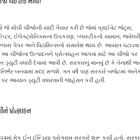
જો થઈ શકે મોંઘી!
ે જે મોંઘી ચીજોની યાદી તૈયાર કરી છે જેમાં પ્રાઈવેટ જેટ્સ,
ોપ્ટર, ઈલેક્ટ્રોનિક્સના ઉપકરણ, પ્લાસ્ટીકનો સામાન, જ્વેલરી
ગ્લાસ પેપર અને વિટામિન્સનો સમાવેશ થાય છે. આયાત ઘટાડવા
ાં આ ચીજોના ઉત્પાદનને પ્રોત્સાહન આપવા માટે આ ચીજો પર
ડ્યુટી વધારી દેવામાં આવી છે. સરકારનું માનવું છે કે તેનાથી ભા
િર્ભર બનવામાં મદદ મળશે. ગત વર્ષે પણ સરકારે બજેટમાં અને
પર આયાત ડ્યુટી વધારવાની જાહેરાત કરી હતી.
શીને પ્રોત્સાહન
2014માં મેક ઈન ઈન્ડિયા પ્રોગ્રામ સરકારે શરૂ કર્યો હતો. સરકા