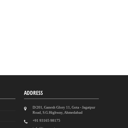
ADDRESS
D/201, Ganesh Glory 11, Gota - Jagatpur
Road, S.G.Highway, Ahmedabad
‎+91 93165 98175