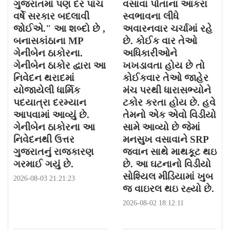
ગુજરાતમાં પણ દર પાંચ
વસાવા પોતાના આકરા
વર્ષે સરકાર બદલાવી
સ્વભાવના લીધે
જોઈએ." આ શબ્દો છે ,
અવારનવાર ચર્ચામાં રહે
બનાસકાંઠાના MP
છે. કોઈક વાર તેઓ
ગેનીબેન ઠાકોરના.
અધિકારીઓને
ગેનીબેન ઠાકોર દ્વારા આ
ખખડાવતા હોય છે તો
નિવેદન થરાદમાં
કોઈકવાર તેઓ જાહેર
યોજાયેલી ધાર્મિક
મંચ પરથી ધારાસભ્યોને
પદયાત્રા દરમ્યાન
ટકોર કરતા હોય છે. હવે
આપવામાં આવ્યું છે.
તેમનો એક એવો વિડીયો
ગેનીબેન ઠાકોરના આ
સામે આવ્યો છે જેમાં
નિવેદનથી ઉત્તર
મનસુખ વસાવાને SRP
ગુજરાતનું રાજકારણ
જવાન સાથે માથકૂટ થઇ
ગરમાઈ ગયું છે.
છે. આ ઘટનાનો વિડીયો
સોશ્યિલ મીડિયામાં ખુબ
2026-08-03 21:21:23
જ વાઇરલ થઇ રહ્યો છે.
2026-08-02 18:12:11