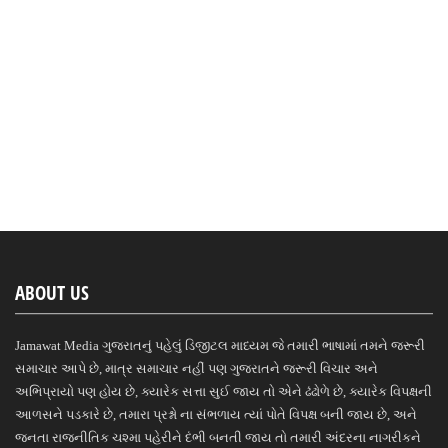
ABOUT US
Jamawat Media ગુજરાતનું પહેલું ડિજીટલ માધ્યમ જે તમારી ભાષામાં તમને જરૂરી
સમાચાર આપે છે, માત્ર સમાચાર નહીં પણ ગુજરાતને જરૂરી વિચાર અને
અભિપ્રાયો પણ હોય છે, ક્યારેક સત્તા સુઈ જાય તો એને ઢંઢોળે છે, ક્યારેક વિપક્ષની
આળસને પડકારે છે, તમારા પ્રશ્નો ના સંભળાય ત્યાં પોતે વિપક્ષ બની જાય છે, અને
જનતા રાજનીતિક ચશ્મા પહેરીને દંભી બનતી જાય તો તમારી અંદરના નાગરીકને