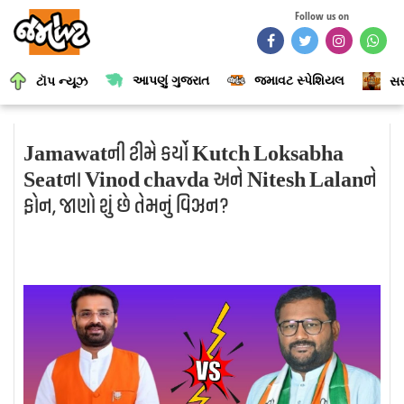
Follow us on
આપણું ગુજરાત
જમાવટ સ્પેશિયલ
ટૉપ ન્યૂઝ
સર
Jamawatની ટીમે કર્યો Kutch Loksabha
Seatના Vinod chavda અને Nitesh Lalanને
ફોન, જાણો શું છે તેમનું વિઝન?