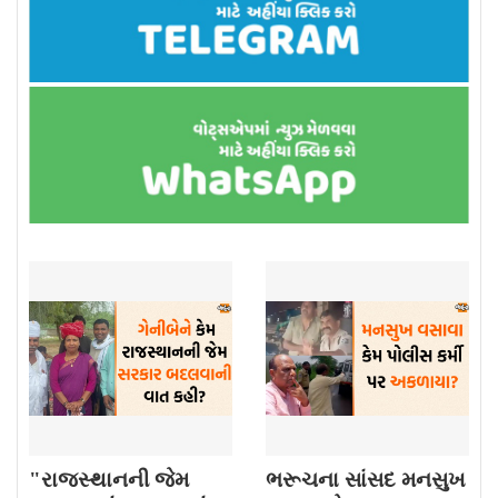
"રાજસ્થાનની જેમ
ભરૂચના સાંસદ મનસુખ