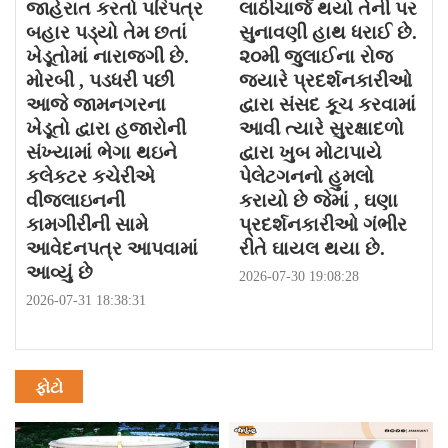
જાહેરાત કરતો પરિપત્ર
લાઠીચાર્જ થયો તેની પર
બહાર પડ્યો તેમ છતાં
સુનાવણી હાથ ધરાઈ છે.
ખેડૂતોમાં નારાજગી છે.
૨૦મી જુલાઈના રોજ
મોરબી , પડધરી પછી
જયારે પ્રદર્શનકારીઓ
આજે જામનગરના
દ્વારા સંસદ કૂચ કરવામાં
ખેડૂતો દ્વારા હજારોની
આવી ત્યારે સુરક્ષાદળો
સંખ્યામાં ભેગા થઇને
દ્વારા ખુબ મોટાપાયે
કલેકટર કચેરીએ
પેલેટગનનો હુમલો
વીજલાઇનની
કરાયો છે જેમાં , ઘણા
કામગીરીની સામે
પ્રદર્શનકારીઓ ગંભીર
આવેદનપત્ર આપવામાં
રીતે ઘાયલ થયા છે.
આવ્યું છે
2026-07-30 19:08:28
2026-07-31 18:38:31
ફોટો