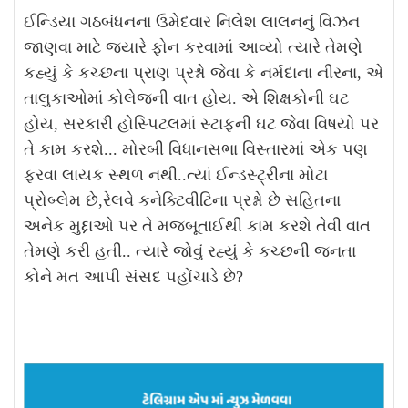
ઈન્ડિયા ગઠબંધનના ઉમેદવાર નિલેશ લાલનનું વિઝન
જાણવા માટે જ્યારે ફોન કરવામાં આવ્યો ત્યારે તેમણે
કહ્યું કે કચ્છના પ્રાણ પ્રશ્નો જેવા કે નર્મદાના નીરના, એ
તાલુકાઓમાં કોલેજની વાત હોય. એ શિક્ષકોની ઘટ
હોય, સરકારી હોસ્પિટલમાં સ્ટાફની ઘટ જેવા વિષયો પર
તે કામ કરશે... મોરબી વિધાનસભા વિસ્તારમાં એક પણ
ફરવા લાયક સ્થળ નથી..ત્યાં ઈન્ડસ્ટ્રીના મોટા
પ્રોબ્લેમ છે,રેલવે કનેક્ટિવીટિના પ્રશ્નો છે સહિતના
અનેક મુદ્દાઓ પર તે મજબૂતાઈથી કામ કરશે તેવી વાત
તેમણે કરી હતી.. ત્યારે જોવું રહ્યું કે કચ્છની જનતા
કોને મત આપી સંસદ પહોંચાડે છે?