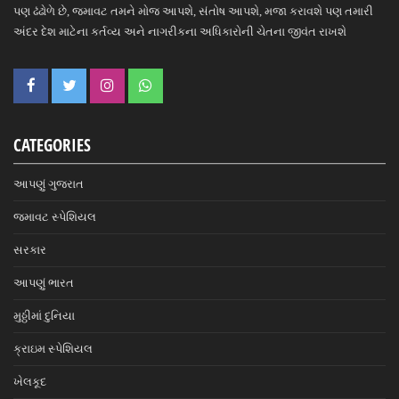
પણ ઢંઢોળે છે, જમાવટ તમને મોજ આપશે, સંતોષ આપશે, મજા કરાવશે પણ તમારી
અંદર દેશ માટેના કર્તવ્ય અને નાગરીકના અધિકારોની ચેતના જીવંત રાખશે
CATEGORIES
આપણું ગુજરાત
જમાવટ સ્પેશિયલ
સરકાર
આપણું ભારત
મુઠ્ઠીમાં દુનિયા
ક્રાઇમ સ્પેશિયલ
ખેલકૂદ