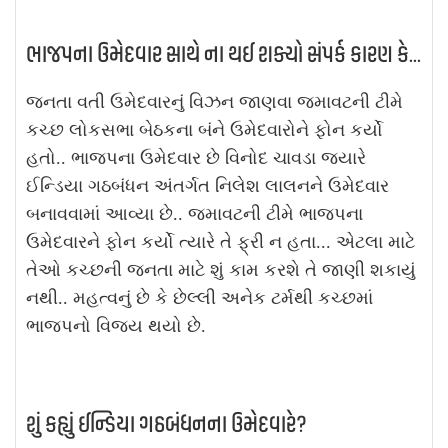
ભાજપના ઉમેદવાર સાથે ના થઈ શક્યો સંપર્ક કારણ કે...
જનતા વતી ઉમેદવારનું વિઝન જાણવા જમાવટની ટીમે
કચ્છ લોકસભા બેઠકના બંને ઉમેદવારોને ફોન કર્યો
હતો.. ભાજપના ઉમેદવાર છે વિનોદ ચાવડા જ્યારે
ઈન્ડિયા ગઠબંધન અંતર્ગત નિલેશ લાલનને ઉમેદવાર
બનાવવામાં આવ્યા છે.. જમાવટની ટીમે ભાજપના
ઉમેદવારને ફોન કર્યો ત્યારે તે ફ્રી ન હતા... એટલા માટે
તેઓ કચ્છની જનતા માટે શું કામ કરશે તે જાણી શકાયું
નથી.. મહત્વનું છે કે છેલ્લી અનેક ટર્મથી કચ્છમાં
ભાજપનો વિજય થયો છે.
શું કહ્યું ઈન્ડિયા ગઠબંધનના ઉમેદવારે?