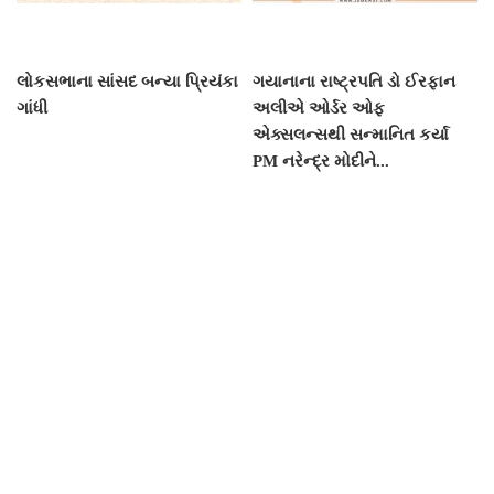
લોકસભાના સાંસદ બન્યા પ્રિયંકા
ગયાનાના રાષ્ટ્રપતિ ડો ઈરફાન
ગાંધી
અલીએ ઓર્ડર ઓફ
એક્સલન્સથી સન્માનિત કર્યા
PM નરેન્દ્ર મોદીને...