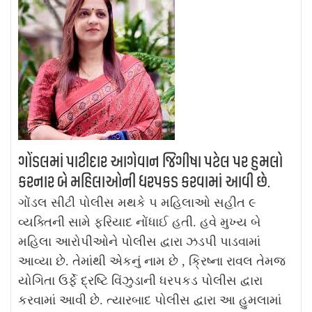
ગોંડલમાં પાટીદાર આગેવાન જિગીષા પટેલ પર હુમલો
કરનાર બે મહિલાઓની ધરપકડ કરવામાં આવી છે.
ગોંડલ સીટી પોલીસ મથકે ૫ મહિલાઓ સહીત ૯
વ્યક્તિની સામે ફરિયાદ નોંધાઈ હતી. હવે મુખ્ય બે
મહિલા આરોપીઓને પોલીસ દ્વારા ઝડપી પાડવામાં
આવ્યા છે. તેમાંથી એકનું નામ છે , ક્રિષ્ના રાવલ તેમજ
યોગિતા ઉર્ફે દ્રષ્ટિ વિંઝુડાની ધરપકડ પોલીસ દ્વારા
કરવામાં આવી છે. ત્યારબાદ પોલીસ દ્વારા આ હુમલામાં