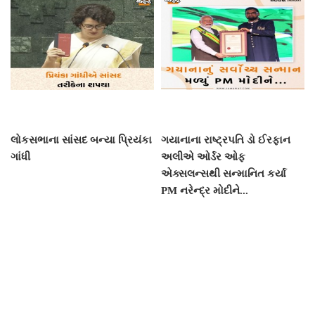
લોકસભાના સાંસદ બન્યા પ્રિયંકા
ગયાનાના રાષ્ટ્રપતિ ડો ઈરફાન
ગાંધી
અલીએ ઓર્ડર ઓફ
એક્સલન્સથી સન્માનિત કર્યા
PM નરેન્દ્ર મોદીને...