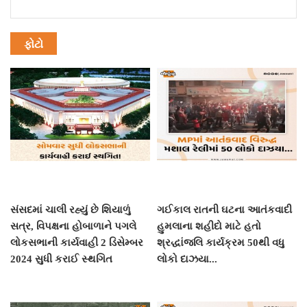
ફોટો
સંસદમાં ચાલી રહ્યું છે શિયાળું
ગઈકાલ રાતની ઘટના આતંકવાદી
સત્ર, વિપક્ષના હોબાળાને પગલે
હુમલાના શહીદો માટે હતો
લોકસભાની કાર્યવાહી 2 ડિસેમ્બર
શ્રદ્ધાંજલિ કાર્યક્રમ 50થી વધુ
2024 સુધી કરાઈ સ્થગિત
લોકો દાઝયા...