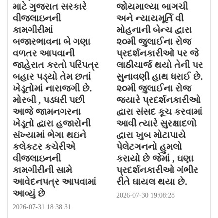
માટે ગુજરાત સરકારે
જોયમાલ્યા બાગચી
વીજલાઇનની
અને ન્યાયમૂર્તિ વી
કામગીરીમાં
મોહનાની બેન્ચ દ્વારા
બજારભાવના બે ગણા
૨૦મી જુલાઈના રોજ
વળતર આપવાની
પ્રદર્શનકારીઓ પર જે
જાહેરાત કરતો પરિપત્ર
લાઠીચાર્જ થયો તેની પર
બહાર પડ્યો તેમ છતાં
સુનાવણી હાથ ધરાઈ છે.
ખેડૂતોમાં નારાજગી છે.
૨૦મી જુલાઈના રોજ
મોરબી , પડધરી પછી
જયારે પ્રદર્શનકારીઓ
આજે જામનગરના
દ્વારા સંસદ કૂચ કરવામાં
ખેડૂતો દ્વારા હજારોની
આવી ત્યારે સુરક્ષાદળો
સંખ્યામાં ભેગા થઇને
દ્વારા ખુબ મોટાપાયે
કલેકટર કચેરીએ
પેલેટગનનો હુમલો
વીજલાઇનની
કરાયો છે જેમાં , ઘણા
કામગીરીની સામે
પ્રદર્શનકારીઓ ગંભીર
આવેદનપત્ર આપવામાં
રીતે ઘાયલ થયા છે.
આવ્યું છે
2026-07-30 19:08:28
2026-07-31 18:38:31