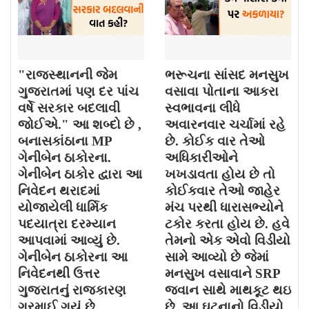
"રાજસ્થાનની જેમ
ભરૂચના સાંસદ મનસુખ
ગુજરાતમાં પણ દર પાંચ
વસાવા પોતાના આકરા
વર્ષે સરકાર બદલાવી
સ્વભાવના લીધે
જોઈએ." આ શબ્દો છે ,
અવારનવાર ચર્ચામાં રહે
બનાસકાંઠાના MP
છે. કોઈક વાર તેઓ
ગેનીબેન ઠાકોરના.
અધિકારીઓને
ગેનીબેન ઠાકોર દ્વારા આ
ખખડાવતા હોય છે તો
નિવેદન થરાદમાં
કોઈકવાર તેઓ જાહેર
યોજાયેલી ધાર્મિક
મંચ પરથી ધારાસભ્યોને
પદયાત્રા દરમ્યાન
ટકોર કરતા હોય છે. હવે
આપવામાં આવ્યું છે.
તેમનો એક એવો વિડીયો
ગેનીબેન ઠાકોરના આ
સામે આવ્યો છે જેમાં
નિવેદનથી ઉત્તર
મનસુખ વસાવાને SRP
ગુજરાતનું રાજકારણ
જવાન સાથે માથકૂટ થઇ
ગરમાઈ ગયું છે.
છે. આ ઘટનાનો વિડીયો