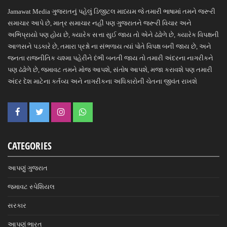
Jamawat Media ગુજરાતનું પહેલું ડિજીટલ માધ્યમ જે તમારી ભાષામાં તમને જરૂરી
સમાચાર આપે છે, માત્ર સમાચાર નહીં પણ ગુજરાતને જરૂરી વિચાર અને
અભિપ્રાયો પણ હોય છે, ક્યારેક સત્તા સુઈ જાય તો એને ઢંઢોળે છે, ક્યારેક વિપક્ષની
આળસને પડકારે છે, તમારા પ્રશ્નો ના સંભળાય ત્યાં પોતે વિપક્ષ બની જાય છે, અને
જનતા રાજનીતિક ચશ્મા પહેરીને દંભી બનતી જાય તો તમારી અંદરના નાગરીકને
પણ ઢંઢોળે છે, જમાવટ તમને મોજ આપશે, સંતોષ આપશે, મજા કરાવશે પણ તમારી
અંદર દેશ માટેના કર્તવ્ય અને નાગરીકના અધિકારોની ચેતના જીવંત રાખશે
CATEGORIES
આપણું ગુજરાત
જમાવટ સ્પેશિયલ
સરકાર
આપણું ભારત