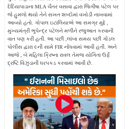
દેદિયાપાડાના MLA ચૈતર વસાવા દ્વારા જિગીષા પટેલ પર
જે હુમલો થયો તેને સખત શબ્દોમાં વખોડી નાખવામાં
આવ્યો હતો. ગોપાલ ઇટાલિયાએ આ સમગ્ર મુદ્દે ,
મુખ્યમંત્રી ભુપેન્દ્ર પટેલને મળીને રજુઆત કરવાની
વાત પણ કરી હતી. આ પછી ,લાંબા સમય પછી ગોંડલ
પોલીસ દ્વારા ૯ની સામે FIR નોંધવામાં આવી હતી. અને
આજે , બે મહિલા ક્રિષ્ના રાવલ તેમજ યોગિતા ઉર્ફે
દ્રષ્ટિ વિંઝુડાની ધરપકડ કરવામાં આવી છે.