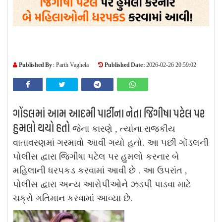
Published By :
Published Date :
Parth Vaghela
2026-02-26 20:59:02
ગોંડલમાં આમ આદમી પાર્ટીના નેતા જિગીષા પટેલ પર
હુમલો થયો હતો
જેના કારણે , ત્યાંના રાજકીય
વાતાવરણમાં ગરમાવો આવી ગયો હતો. આ પછી ગોંડલની
પોલીસ દ્વારા જિગીષા પટેલ પર હુમલો કરનાર બે
મહિલાની ધરપકડ કરવામાં આવી છે . આ ઉપરાંત ,
પોલીસ દ્વારા અન્ય આરોપીઓને ઝડપી પાડવા માટે
ચક્રો ગતિમાન કરવામાં આવ્યા છે.