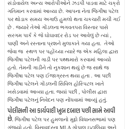
સંડોવાયેલ અન્ય આરોપીઓને ઝડપી પાડવા માટે ચક્રો
ગતિમાન કરવામાં આવ્યા છે.
આપના નેતા જિગીષા પટેલ
પર થોડાક સમય અગાઉ હુમલો થતા ચકચારી મચી ગઈ
છે . જયારે તેઓ ગોંડલના ભગવતપરા વિસ્તાર પાસે
સરગમ પાર્ક કે જે ઘોઘાવદર રોડ પર આવેલું છે ત્યાં ,
પાણી અને રસ્તાના પ્રશને મુલાકાતે ગયા હતા. તેઓ
જેવા જ સ્થળ પર પહોંચ્યા ત્યારે જ એક મહિલા દ્વારા
જિગીષા પટેલની ગાડી પર પથ્થમારો કરવામાં આવ્યો
હતો. તેમની ગાડીને તો નુકશાન થયું છે જ સાથે જ
જિગીષા પટેલ પણ ઈજાગ્રસ્ત થયા હતા . આ પછી
જિગીષા પટેલને ગોંડલની સિવિલ હોસ્પિટલ ખાતે
ખસેડવામાં આવ્યા હતા. જ્યાં પછી , પોલીસ દ્વારા
જિગીષા પટેલનું નિવેદન પણ નોંધવામાં આવ્યું હતું.
પોલીસની આ કાર્યવાહી ખુબ દબાણ પછી સામે આવી
છે.
જિગીષા પટેલ પર હુમલાનો મુદ્દો વિધાનસભામાં પણ
ગુંજ્યો હતો. વિસાવદરના MLA ગોપાલ ઇટાલિયા અને