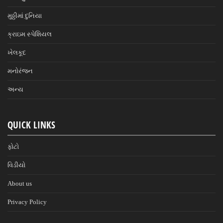
મુઠ્ઠીમાં દુનિયા
ક્રાઇમ સ્પેશિયલ
ખેલકૂદ
મનોરંજન
અન્ય
QUICK LINKS
ફોટો
વિડીયો
About us
Privacy Policy