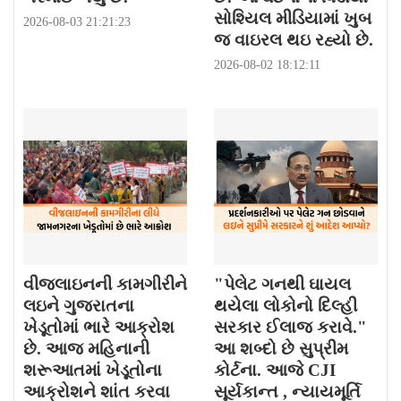
સોશ્યિલ મીડિયામાં ખુબ
2026-08-03 21:21:23
જ વાઇરલ થઇ રહ્યો છે.
2026-08-02 18:12:11
વીજલાઇનની કામગીરીને
"પેલેટ ગનથી ઘાયલ
લઇને ગુજરાતના
થયેલા લોકોનો દિલ્હી
ખેડૂતોમાં ભારે આક્રોશ
સરકાર ઈલાજ કરાવે."
છે. આજ મહિનાની
આ શબ્દો છે સુપ્રીમ
શરૂઆતમાં ખેડૂતોના
કોર્ટના. આજે CJI
આક્રોશને શાંત કરવા
સૂર્યકાન્ત , ન્યાયમૂર્તિ