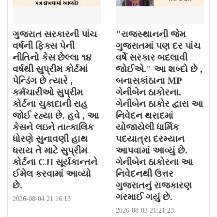
ગુજરાત સરકારની પાંચ
"રાજસ્થાનની જેમ
વર્ષની ફિક્સ પેની
ગુજરાતમાં પણ દર પાંચ
નીતિનો કેસ છેલ્લા ૧૪
વર્ષે સરકાર બદલાવી
વર્ષથી સુપ્રીમ કોર્ટમાં
જોઈએ." આ શબ્દો છે ,
પેન્ડિંગ છે ત્યારે ,
બનાસકાંઠાના MP
કર્મચારીઓ સુપ્રીમ
ગેનીબેન ઠાકોરના.
કોર્ટના ચુકાદાની રાહ
ગેનીબેન ઠાકોર દ્વારા આ
જોઈ રહ્યા છે. હવે , આ
નિવેદન થરાદમાં
કેસને લઇને તાત્કાલિક
યોજાયેલી ધાર્મિક
ધોરણે સુનાવણી હાથ
પદયાત્રા દરમ્યાન
ધરાય તે માટે સુપ્રીમ
આપવામાં આવ્યું છે.
કોર્ટના CJI સૂર્યકાન્તને
ગેનીબેન ઠાકોરના આ
ઈમેલ કરવામાં આવ્યો
નિવેદનથી ઉત્તર
છે.
ગુજરાતનું રાજકારણ
ગરમાઈ ગયું છે.
2026-08-04 21:16:13
2026-08-03 21:21:23