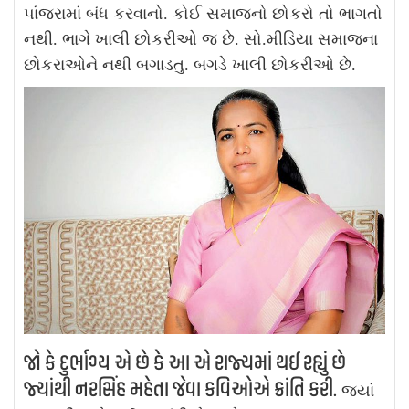
પાંજરામાં બંધ કરવાનો. કોઈ સમાજનો છોકરો તો ભાગતો
નથી. ભાગે ખાલી છોકરીઓ જ છે. સો.મીડિયા સમાજના
છોકરાઓને નથી બગાડતુ. બગડે ખાલી છોકરીઓ છે.
જો કે દુર્ભાગ્ય એ છે કે આ એ રાજ્યમાં થઈ રહ્યું છે
જ્યાંથી નરસિંહ મહેતા જેવા કવિઓએ ક્રાંતિ કરી.
જ્યાં