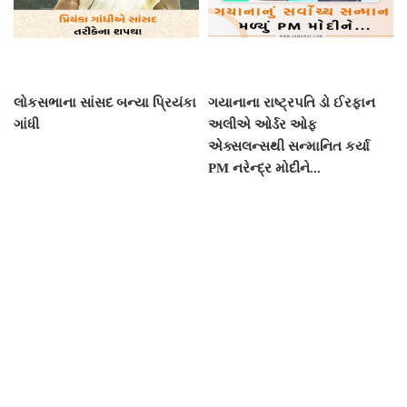
લોકસભાના સાંસદ બન્યા પ્રિયંકા
ગયાનાના રાષ્ટ્રપતિ ડો ઈરફાન
ગાંધી
અલીએ ઓર્ડર ઓફ
એક્સલન્સથી સન્માનિત કર્યા
PM નરેન્દ્ર મોદીને...