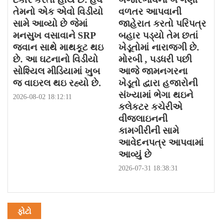
તેમનો એક એવો વિડીયો
વળતર આપવાની
સામે આવ્યો છે જેમાં
જાહેરાત કરતો પરિપત્ર
મનસુખ વસાવાને SRP
બહાર પડ્યો તેમ છતાં
જવાન સાથે માથકૂટ થઇ
ખેડૂતોમાં નારાજગી છે.
છે. આ ઘટનાનો વિડીયો
મોરબી , પડધરી પછી
સોશ્યિલ મીડિયામાં ખુબ
આજે જામનગરના
જ વાઇરલ થઇ રહ્યો છે.
ખેડૂતો દ્વારા હજારોની
સંખ્યામાં ભેગા થઇને
2026-08-02 18:12:11
કલેકટર કચેરીએ
વીજલાઇનની
કામગીરીની સામે
આવેદનપત્ર આપવામાં
આવ્યું છે
2026-07-31 18:38:31
ફોટો