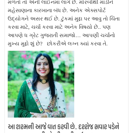
મળતો તો એની લાઈનમાં લાગે છે. મોરબીથી માંડીને
મહેસાણાના કારખાના બંધ છે. અનેક એક્સપોર્ટ
ઉદ્યોગને અસર થઈ છે. ટુંકમાં મુદ્દા પર આવુ તો ચિંતા
કરવા માટે, ચર્ચા કરવા માટે અનેક વિષયો છે.. પણ
આપણે ધ ગ્રેટ ગુજરાતી સમાજો… આપણી ચર્ચાનો
મુખ્ય મુદ્દો શું છે? છોકરીએ લગ્ન ક્યાં કરવા તે.
આ શરમની આજે વાત કરવી છે.. દરરોજ સવાર પડેને