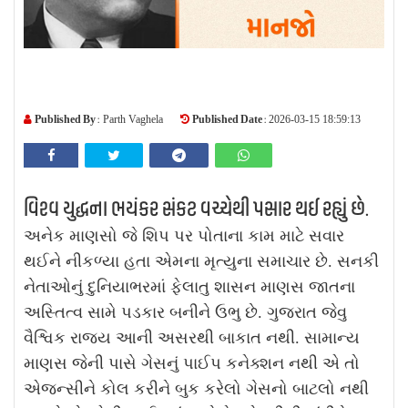
Published By :
Published Date :
Parth Vaghela
2026-03-15 18:59:13
વિશ્વ યુદ્ધના ભયંકર સંકટ વચ્ચેથી પસાર થઈ રહ્યું છે.
અનેક માણસો જે શિપ પર પોતાના કામ માટે સવાર
થઈને નીકળ્યા હતા એમના મૃત્યુના સમાચાર છે. સનકી
નેતાઓનું દુનિયાભરમાં ફેલાતુ શાસન માણસ જાતના
અસ્તિત્વ સામે પડકાર બનીને ઉભુ છે. ગુજરાત જેવુ
વૈશ્વિક રાજ્ય આની અસરથી બાકાત નથી. સામાન્ય
માણસ જેની પાસે ગેસનું પાઈપ કનેક્શન નથી એ તો
એજન્સીને કોલ કરીને બુક કરેલો ગેસનો બાટલો નથી