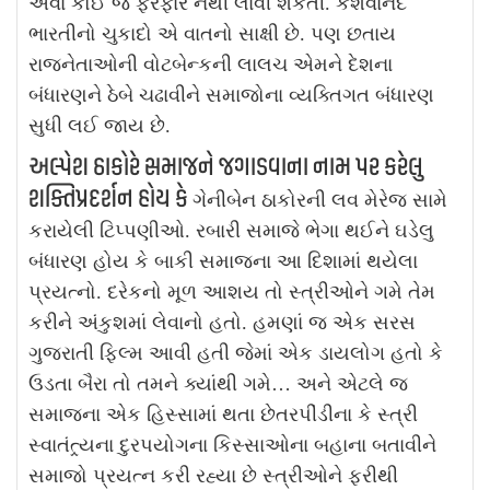
એવા કોઈ જ ફેરફાર નથી લાવી શકતી. કેશવાનંદ
ભારતીનો ચુકાદો એ વાતનો સાક્ષી છે. પણ છતાય
રાજનેતાઓની વોટબેન્કની લાલચ એમને દેશના
બંધારણને ઠેબે ચઢાવીને સમાજોના વ્યક્તિગત બંધારણ
સુધી લઈ જાય છે.
અલ્પેશ ઠાકોરે સમાજને જગાડવાના નામ પર કરેલુ
શક્તિપ્રદર્શન હોય કે
ગેનીબેન ઠાકોરની લવ મેરેજ સામે
કરાયેલી ટિપ્પણીઓ. રબારી સમાજે ભેગા થઈને ઘડેલુ
બંધારણ હોય કે બાકી સમાજના આ દિશામાં થયેલા
પ્રયત્નો. દરેકનો મૂળ આશય તો સ્ત્રીઓને ગમે તેમ
કરીને અંકુશમાં લેવાનો હતો. હમણાં જ એક સરસ
ગુજરાતી ફિલ્મ આવી હતી જેમાં એક ડાયલોગ હતો કે
ઉડતા બૈરા તો તમને ક્યાંથી ગમે… અને એટલે જ
સમાજના એક હિસ્સામાં થતા છેતરપીંડીના કે સ્ત્રી
સ્વાતંત્ર્યના દુરપયોગના કિસ્સાઓના બહાના બતાવીને
સમાજો પ્રયત્ન કરી રહ્યા છે સ્ત્રીઓને ફરીથી