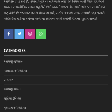
આળસને પડકારે છે, તમારા પ્રશ્નો ના સંભળાય ત્યાં પોતે વિપક્ષ બની જાય છે, અને
જનતા રાજનીતિક ચશ્મા પહેરીને દંભી બનતી જાય તો તમારી અંદરના નાગરીકને
પણ ઢંઢોળે છે, જમાવટ તમને મોજ આપશે, સંતોષ આપશે, મજા કરાવશે પણ તમારી
અંદર દેશ માટેના કર્તવ્ય અને નાગરીકના અધિકારોની ચેતના જીવંત રાખશે
CATEGORIES
આપણું ગુજરાત
જમાવટ સ્પેશિયલ
સરકાર
આપણું ભારત
મુઠ્ઠીમાં દુનિયા
ક્રાઇમ સ્પેશિયલ