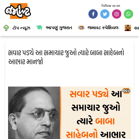
Follow us on
આપણું ગુજરાત
જમાવટ સ્પેશિયલ
ટૉપ ન્યૂઝ
સર
સવાર પડ્યે આ સમાચાર જુઓ ત્યારે બાબા સાહેબનો
આભાર માનજો