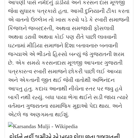
આપણી પાસે નર્મદનું ડાંડીયો અને કરસન દાસ મૂળજી
જેવા સુધારક પત્રકારો હતા. આખી દુનિયાની ટીકા કરતા
એ વાતનો ઉલ્લેખ તો ખાસ કરવો પડે કે રબારી સમાજની
કિંજલને જબરદસ્તી, અથવા સમજાવી ફોંસલાવી
અથવા ડરાવી અથવા કોઈ પણ રીતે પાછી લાવવાની
ઘટનામાં મીડિયા સમાજને દિશા બતાવનારુ બનવાની
જગ્યાએ એ ભીડનો હિસ્સો બન્યું જે ગુજરાતની શરમ
છે. એક સમયે કરસનદાસ મૂળજી આપનાર ગુજરાતી
પત્રકારત્વ રબારી સમાજને છોકરી પાછી લઈ આવ્યા
અને એકતાની જીત થઈ જેવી વાતોથી અભિનંદન
આપતુ હતુ. કદાચ આનાથી નીચેના સ્તર પર જવુ હવે
બાકી નથી રહ્યું. બધા પાયા ભેગા થઈને સડી જાય ત્યારે
વર્તમાન ગુજરાતના સામાજિક મુદ્દાઓ પેદા થાય. અને
એટલે જ અણગમતા થઈશું.
કોઈને નહીં ગમીએ એ ખબર હોવા છતા ગુજરાતની