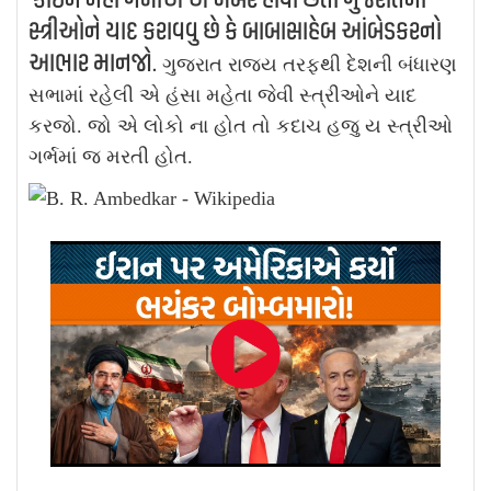
સ્ત્રીઓને યાદ કરાવવુ છે કે બાબાસાહેબ આંબેડકરનો
આભાર માનજો.
ગુજરાત રાજ્ય તરફથી દેશની બંધારણ
સભામાં રહેલી એ હંસા મહેતા જેવી સ્ત્રીઓને યાદ
કરજો. જો એ લોકો ના હોત તો કદાચ હજુ ય સ્ત્રીઓ
ગર્ભમાં જ મરતી હોત.