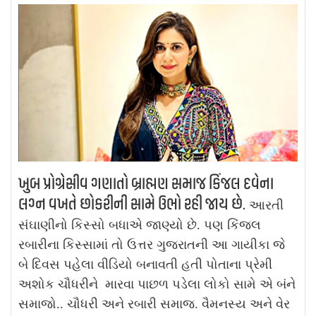
ખુબ પ્રોગ્રેસીવ ગણાતો બ્રાહ્મણ સમાજ કિંજલ દવેના
લગ્ન વખતે છોકરીની સામે ઉભો રહી જાય છે.
આરતી
સંઘાણીનો કિસ્સો બધાએ જાણ્યો છે. પણ કિંજલ
રબારીના કિસ્સામાં તો ઉત્તર ગુજરાતની આ ગાયીકા જે
બે દિવસ પહેલા વીડિયો બનાવતી હતી પોતાના પ્રેમી
અશોક ચૌધરીને મારવા પાછળ પડેલા લોકો સામે એ બંને
સમાજો.. ચૌધરી અને રબારી સમાજ. વૈમનસ્ય અને વેર