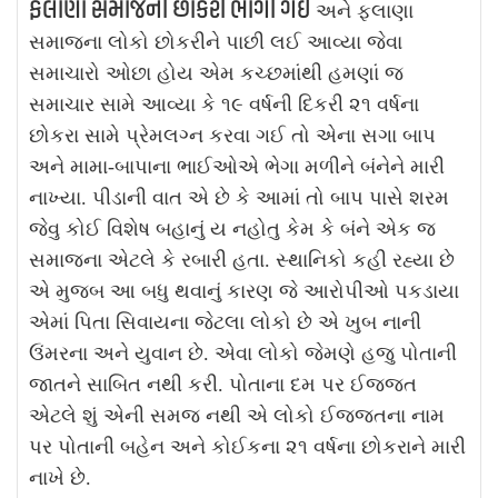
ફલાણા સમાજની છોકરી ભાગી ગઈ
અને ફલાણા
સમાજના લોકો છોકરીને પાછી લઈ આવ્યા જેવા
સમાચારો ઓછા હોય એમ કચ્છમાંથી હમણાં જ
સમાચાર સામે આવ્યા કે ૧૯ વર્ષની દિકરી ૨૧ વર્ષના
છોકરા સામે પ્રેમલગ્ન કરવા ગઈ તો એના સગા બાપ
અને મામા-બાપાના ભાઈઓએ ભેગા મળીને બંનેને મારી
નાખ્યા. પીડાની વાત એ છે કે આમાં તો બાપ પાસે શરમ
જેવુ કોઈ વિશેષ બહાનું ય નહોતુ કેમ કે બંને એક જ
સમાજના એટલે કે રબારી હતા. સ્થાનિકો કહી રહ્યા છે
એ મુજબ આ બધુ થવાનું કારણ જે આરોપીઓ પકડાયા
એમાં પિતા સિવાયના જેટલા લોકો છે એ ખુબ નાની
ઉંમરના અને યુવાન છે. એવા લોકો જેમણે હજુ પોતાની
જાતને સાબિત નથી કરી. પોતાના દમ પર ઈજ્જત
એટલે શું એની સમજ નથી એ લોકો ઈજ્જતના નામ
પર પોતાની બહેન અને કોઈકના ૨૧ વર્ષના છોકરાને મારી
નાખે છે.