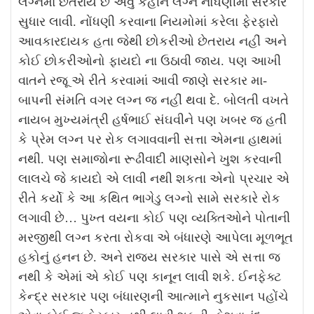
લગ્નમાં છેતરાય છે એવુ કહીને લગ્ન નોંધણીમાં સરકાર
સુધાર લાવી. નોંધણી કરવાના નિયમોમાં કરેલા ફેરફારો
આવકારદાયક હતા જેથી છોકરીઓ છેતરાય નહીં અને
કોઈ છોકરીઓનો ફાયદો ના ઉઠાવી જાય. પણ આખી
વાતને રજૂ એ રીતે કરવામાં આવી જાણે સરકાર મા-
બાપની સંમતિ વગર લગ્ન જ નહીં થવા દે. બોલતી વખતે
નાયબ મુખ્યમંત્રી હર્ષભાઈ સંઘવીને પણ ખબર જ હતી
કે પ્રેમ લગ્ન પર રોક લગાવવાની સત્તા એમના હાથમાં
નથી. પણ સમાજોના રૂઢીવાદી માણસોને ખુશ કરવાની
લાલચે જે કાયદો એ લાવી નથી શકતા એનો પ્રચાર એ
રીતે કર્યો કે આ કથિત ભાગેડુ લગ્નો સામે સરકારે રોક
લગાવી છે… પુખ્ત વયના કોઈ પણ વ્યક્તિઓને પોતાની
મરજીથી લગ્ન કરતા રોકવા એ બંધારણે આપેલા મૂળભૂત
હકોનું હનન છે. અને રાજ્ય સરકાર પાસે એ સત્તા જ
નથી કે એમાં એ કોઈ પણ કાનૂન લાવી શકે. ઈનફેક્ટ
કેન્દ્ર સરકાર પણ બંધારણની આત્માને નુકસાન પહોંચે