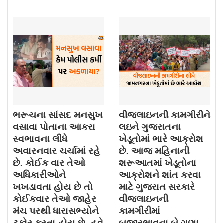
ભરૂચના સાંસદ મનસુખ
વીજલાઇનની કામગીરીને
વસાવા પોતાના આકરા
લઇને ગુજરાતના
સ્વભાવના લીધે
ખેડૂતોમાં ભારે આક્રોશ
અવારનવાર ચર્ચામાં રહે
છે. આજ મહિનાની
છે. કોઈક વાર તેઓ
શરૂઆતમાં ખેડૂતોના
અધિકારીઓને
આક્રોશને શાંત કરવા
ખખડાવતા હોય છે તો
માટે ગુજરાત સરકારે
કોઈકવાર તેઓ જાહેર
વીજલાઇનની
મંચ પરથી ધારાસભ્યોને
કામગીરીમાં
ટકોર કરતા હોય છે. હવે
બજારભાવના બે ગણા