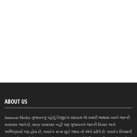
ABOUT US
Jamawat Media ગુજરાતનું પહેલું ડિજીટલ માધ્યમ જે તમારી ભાષામાં તમને જરૂરી
સમાચાર આપે છે, માત્ર સમાચાર નહીં પણ ગુજરાતને જરૂરી વિચાર અને
અભિપ્રાયો પણ હોય છે, ક્યારેક સત્તા સુઈ જાય તો એને ઢંઢોળે છે, ક્યારેક વિપક્ષની