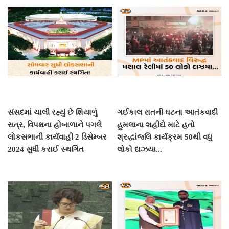
સંસદમાં ચાલી રહ્યું છે શિયાળું
ગઈકાલ રાતની ઘટના આતંકવાદી
સત્ર, વિપક્ષના હોબાળાને પગલે
હુમલાના શહીદો માટે હતો
લોકસભાની કાર્યવાહી 2 ડિસેમ્બર
શ્રદ્ધાંજલિ કાર્યક્રમ 50થી વધુ
2024 સુધી કરાઈ સ્થગિત
લોકો દાઝયા...