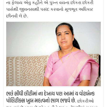
ના ફેલાય એવુ કહીને એ પુખ્ત વયના છોકરા છોકરી
પાસેથી જીવનસાથી પસંદ કરવાનો મૂળભૂત અધિકાર
છીનવી લે છે.
ભલે સીધી લીટીમાં ના દેખાય પણ આમાં ય વોટબેન્ક
પોલિટીક્સ ખુબ મહત્વનો ભાગ ભજવે છે
. છોકરીઓ