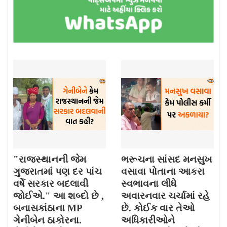
"રાજસ્થાનની જેમ
ભરૂચના સાંસદ મનસુખ
ગુજરાતમાં પણ દર પાંચ
વસાવા પોતાના આકરા
વર્ષે સરકાર બદલાવી
સ્વભાવના લીધે
જોઈએ." આ શબ્દો છે ,
અવારનવાર ચર્ચામાં રહે
બનાસકાંઠાના MP
છે. કોઈક વાર તેઓ
ગેનીબેન ઠાકોરના.
અધિકારીઓને