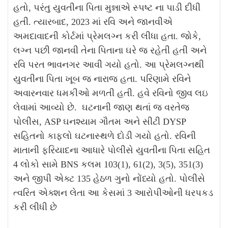
હતો, પરંતુ યુવતીના પિતા મુન્નાએ સ્પષ્ટ ના પાડી દીધી
હતી. ત્યારબાદ, 2023 માં રવિ અને જાનવીએ
અમદાવાદની કોર્ટમાં પ્રેમલગ્ન કરી લીધા હતા. જોકે,
લગ્ન પછી જાનવી તેના પિતાના ઘરે જ રહેતી હતી અને
રવિ પરત ભાવનગર આવી ગયો હતો.
આ પ્રેમલગ્નથી
યુવતીના પિતા ખૂબ જ નારાજ હતા. પરિણામે રવિને
અવારનવાર ધમકીઓ મળતી હતી. હવે રવિનો જીવ લઇ
લેવામાં આવ્યો છે.
ઘટનાની જાણ થતાં જ વરતેજ
પોલીસ, ASP ઘનશ્યામ ગૌતમ અને સીટી DYSP
સહિતનો કાફલો ઘટનાસ્થળે દોડી ગયો હતો. રવિની
માતાની ફરિયાદના આધારે પોલીસે યુવતીના પિતા સહિત
4 લોકો સામે BNS કલમ 103(1), 61(2), 3(5), 351(3)
અને જીપી એક્ટ 135 હેઠળ ગુનો નોંધ્યો હતો.
પોલીસે
ત્વરિત એક્શન લેતા આ કેસમાં 3 આરોપીઓની ધરપકડ
કરી લીધી છે