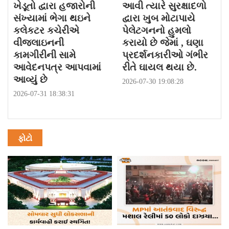
ખેડૂતો દ્વારા હજારોની
આવી ત્યારે સુરક્ષાદળો
સંખ્યામાં ભેગા થઇને
દ્વારા ખુબ મોટાપાયે
કલેકટર કચેરીએ
પેલેટગનનો હુમલો
વીજલાઇનની
કરાયો છે જેમાં , ઘણા
કામગીરીની સામે
પ્રદર્શનકારીઓ ગંભીર
આવેદનપત્ર આપવામાં
રીતે ઘાયલ થયા છે.
આવ્યું છે
2026-07-30 19:08:28
2026-07-31 18:38:31
ફોટો