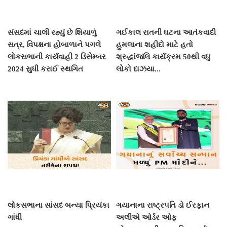
સંસદમાં ચાલી રહ્યું છે શિયાળું
ગઈકાલ રાતની ઘટના આતંકવાદી
સત્ર, વિપક્ષના હોબાળાને પગલે
હુમલાના શહીદો માટે હતો
લોકસભાની કાર્યવાહી 2 ડિસેમ્બર
શ્રદ્ધાંજલિ કાર્યક્રમ 50થી વધુ
2024 સુધી કરાઈ સ્થગિત
લોકો દાઝયા...
લોકસભાના સાંસદ બન્યા પ્રિયંકા
ગયાનાના રાષ્ટ્રપતિ ડો ઈરફાન
ગાંધી
અલીએ ઓર્ડર ઓફ