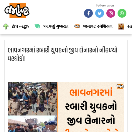
Follow us on
આપણું ગુજરાત
જમાવટ સ્પેશિયલ
ટૉપ ન્યૂઝ
સર
ભાવનગરમાં રબારી યુવકનો જીવ લેનારનો નીકળ્યો
વરઘોડો!