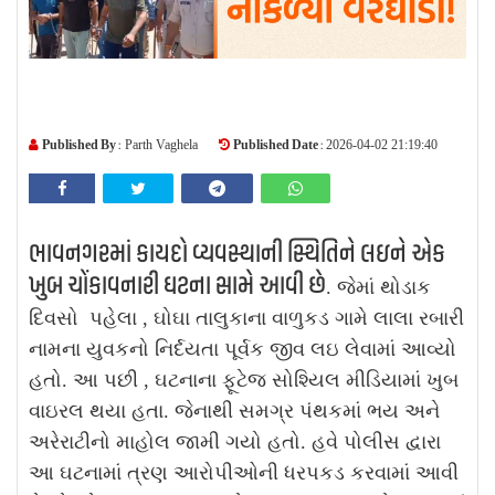
Published By :
Published Date :
Parth Vaghela
2026-04-02 21:19:40
ભાવનગરમાં કાયદો વ્યવસ્થાની સ્થિતિને લઇને એક
ખુબ ચોંકાવનારી ઘટના સામે આવી છે
. જેમાં થોડાક
દિવસો પહેલા , ઘોઘા તાલુકાના વાળુકડ ગામે લાલા રબારી
નામના યુવકનો નિર્દયતા પૂર્વક જીવ લઇ લેવામાં આવ્યો
હતો. આ પછી , ઘટનાના ફૂટેજ સોશ્યિલ મીડિયામાં ખુબ
વાઇરલ થયા હતા. જેનાથી સમગ્ર પંથકમાં ભય અને
અરેરાટીનો માહોલ જામી ગયો હતો. હવે પોલીસ દ્વારા
આ ઘટનામાં ત્રણ આરોપીઓની ધરપકડ કરવામાં આવી