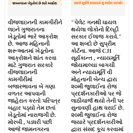
વીજલાઇનની કામગીરીને
"પેલેટ ગનથી ઘાયલ
લઇને ગુજરાતના
થયેલા લોકોનો દિલ્હી
ખેડૂતોમાં ભારે આક્રોશ
સરકાર ઈલાજ કરાવે."
છે. આજ મહિનાની
આ શબ્દો છે સુપ્રીમ
શરૂઆતમાં ખેડૂતોના
કોર્ટના. આજે CJI
આક્રોશને શાંત કરવા
સૂર્યકાન્ત , ન્યાયમૂર્તિ
માટે ગુજરાત સરકારે
જોયમાલ્યા બાગચી
વીજલાઇનની
અને ન્યાયમૂર્તિ વી
કામગીરીમાં
મોહનાની બેન્ચ દ્વારા
બજારભાવના બે ગણા
૨૦મી જુલાઈના રોજ
વળતર આપવાની
પ્રદર્શનકારીઓ પર જે
જાહેરાત કરતો પરિપત્ર
લાઠીચાર્જ થયો તેની પર
બહાર પડ્યો તેમ છતાં
સુનાવણી હાથ ધરાઈ છે.
ખેડૂતોમાં નારાજગી છે.
૨૦મી જુલાઈના રોજ
મોરબી , પડધરી પછી
જયારે પ્રદર્શનકારીઓ
આજે જામનગરના
દ્વારા સંસદ કૂચ કરવામાં