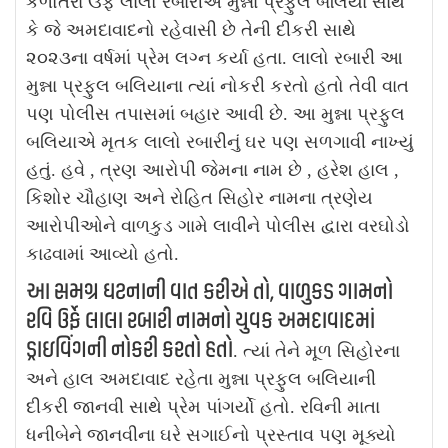
કળોતરા ઉર્ફે લાલો રબારીએ મુન્ના પ્રફુલ બલિયા સાથે
કે જે અમદાવાદનો રહેવાસી છે તેની દીકરી સાથે
૨૦૨૩ના વર્ષમાં પ્રેમ લગ્ન કર્યા હતા. લાલો રબારી આ
મુન્ના પ્રફુલ બલિયાના ત્યાં નોકરી કરતો હતો તેવી વાત
પણ પોલીસ તપાસમાં બહાર આવી છે. આ મુન્ના પ્રફુલ
બલિયાએ મૃતક લાલો રબારીનું ઘર પણ સળગાવી નાખ્યું
હતું.
હવે , ત્રણ આરોપી જેમના નામ છે , હરેશ હાલ ,
કિશોર ચૌહાણ અને રોહિત સિહોર નામના ત્રણેય
આરોપીઓને વાળકુડ ગામે લાવીને પોલીસ દ્વારા વરઘોડો
કાઢવામાં આવ્યો હતો.
આ સમગ્ર ઘટનાની વાત કરીએ તો, વાળુકડ ગામનો
રવિ ઉર્ફે લાલા રબારી નામનો યુવક અમદાવાદમાં
ડ્રાઇવિંગની નોકરી કરતો હતો
. ત્યાં તેને મૂળ સિહોરના
અને હાલ અમદાવાદ રહેતા મુન્ના પ્રફુલ બલિયાની
દીકરી જાનવી સાથે પ્રેમ પાંગર્યો હતો. રવિની માતા
ધનીબેને જાનવીના ઘરે સગાઈનો પ્રસ્તાવ પણ મૂક્યો