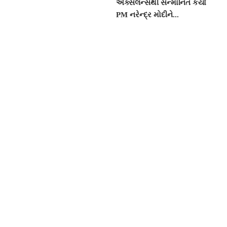
એક્સલન્સથી સન્માનિત કર્યા
PM નરેન્દ્ર મોદીને...