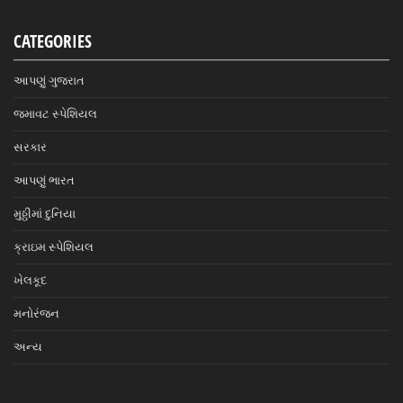
CATEGORIES
આપણું ગુજરાત
જમાવટ સ્પેશિયલ
સરકાર
આપણું ભારત
મુઠ્ઠીમાં દુનિયા
ક્રાઇમ સ્પેશિયલ
ખેલકૂદ
મનોરંજન
અન્ય