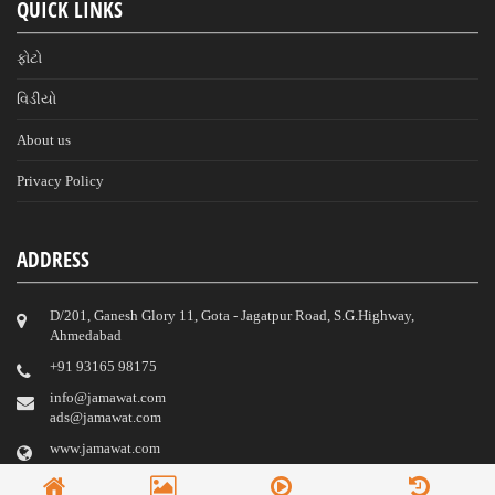
QUICK LINKS
ફોટો
વિડીયો
About us
Privacy Policy
ADDRESS
D/201, Ganesh Glory 11, Gota - Jagatpur Road, S.G.Highway,
Ahmedabad
‎+91 93165 98175
info@jamawat.com
ads@jamawat.com
www.jamawat.com