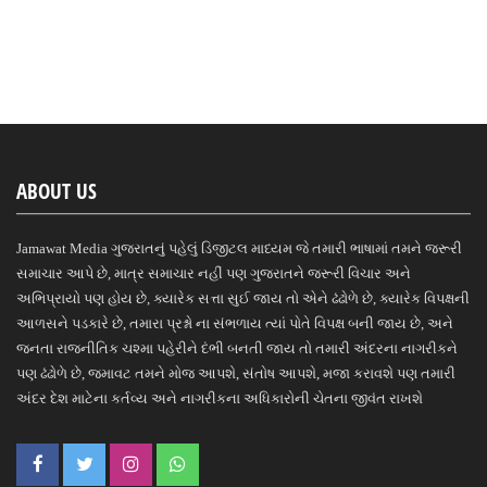
ABOUT US
Jamawat Media ગુજરાતનું પહેલું ડિજીટલ માધ્યમ જે તમારી ભાષામાં તમને જરૂરી
સમાચાર આપે છે, માત્ર સમાચાર નહીં પણ ગુજરાતને જરૂરી વિચાર અને
અભિપ્રાયો પણ હોય છે, ક્યારેક સત્તા સુઈ જાય તો એને ઢંઢોળે છે, ક્યારેક વિપક્ષની
આળસને પડકારે છે, તમારા પ્રશ્નો ના સંભળાય ત્યાં પોતે વિપક્ષ બની જાય છે, અને
જનતા રાજનીતિક ચશ્મા પહેરીને દંભી બનતી જાય તો તમારી અંદરના નાગરીકને
પણ ઢંઢોળે છે, જમાવટ તમને મોજ આપશે, સંતોષ આપશે, મજા કરાવશે પણ તમારી
અંદર દેશ માટેના કર્તવ્ય અને નાગરીકના અધિકારોની ચેતના જીવંત રાખશે