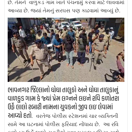
છે. તેમને વાળુકડ ગામ ખાતે પંચનામું કરવા માટે લાવવામાં
આવ્યા છે. જ્યાં તેમનું સરઘસ પણ કાઢવામાં આવ્યું છે.
ભાવનગર જિલ્લાનો ઘોઘા તાલુકો અને ઘોઘા તાલુકાનું
વાળકુડ ગામ કે જ્યાં પ્રેમ લગ્નને લઇને રવિ કળોતરા
ઉર્ફે લાલો રબારી નામના યુવકનો જીવ લઇ લેવામાં
આવ્યો હતો
. વરતેજ પોલીસ સ્ટેશનમાં ચાર વ્યક્તિની
સામે આ ઘટનામાં પોલીસ ફરિયાદ નોંધાય છે. આ રવિ