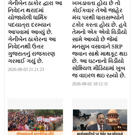
ગેનીબેન ઠાકોર દ્વારા આ
ખખડાવતા હોય છે તો
નિવેદન થરાદમાં
કોઈકવાર તેઓ જાહેર
યોજાયેલી ધાર્મિક
મંચ પરથી ધારાસભ્યોને
પદયાત્રા દરમ્યાન
ટકોર કરતા હોય છે. હવે
આપવામાં આવ્યું છે.
તેમનો એક એવો વિડીયો
ગેનીબેન ઠાકોરના આ
સામે આવ્યો છે જેમાં
નિવેદનથી ઉત્તર
મનસુખ વસાવાને SRP
ગુજરાતનું રાજકારણ
જવાન સાથે માથકૂટ થઇ
ગરમાઈ ગયું છે.
છે. આ ઘટનાનો વિડીયો
સોશ્યિલ મીડિયામાં ખુબ
2026-08-03 21:21:23
જ વાઇરલ થઇ રહ્યો છે.
2026-08-02 18:12:11