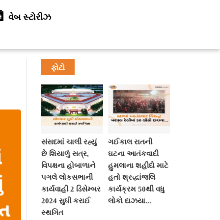
વેબ સ્ટોરીઝ
ફોટો
સંસદમાં ચાલી રહ્યું
ગઈકાલ રાતની
છે શિયાળું સત્ર,
ઘટના આતંકવાદી
વિપક્ષના હોબાળાને
હુમલાના શહીદો માટે
પગલે લોકસભાની
હતો શ્રદ્ધાંજલિ
કાર્યવાહી 2 ડિસેમ્બર
કાર્યક્રમ 50થી વધુ
2024 સુધી કરાઈ
લોકો દાઝયા...
સ્થગિત