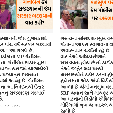
સ્થાનની જેમ ગુજરાતમાં
ભરૂચના સાંસદ મનસુખ વસ
 પાંચ વર્ષે સરકાર બદલાવી
પોતાના આકરા સ્વભાવના લી
." આ શબ્દો છે ,
અવારનવાર ચર્ચામાં રહે છે
કાંઠાના MP ગેનીબેન
વાર તેઓ અધિકારીઓને
ના. ગેનીબેન ઠાકોર દ્વારા
ખખડાવતા હોય છે તો કોઈ
વેદન થરાદમાં યોજાયેલી
તેઓ જાહેર મંચ પરથી
િક પદયાત્રા દરમ્યાન
ધારાસભ્યોને ટકોર કરતા હો
ાં આવ્યું છે. ગેનીબેન
હવે તેમનો એક એવો વિડીયો
રના આ નિવેદનથી ઉત્તર
આવ્યો છે જેમાં મનસુખ વસ
ાતનું રાજકારણ ગરમાઈ
SRP જવાન સાથે માથકૂટ થ
ે.
આ ઘટનાનો વિડીયો સોશ્યિ
મીડિયામાં ખુબ જ વાઇરલ 
8-03 21:21:23
રહ્યો છે.