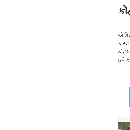
કો
એશિયા
કારણે
કોહલી
હવે ક