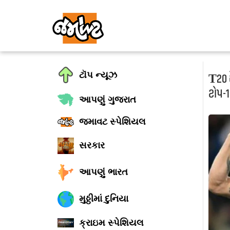
ટૉપ ન્યૂઝ
T20 ર
ટોપ-10
આપણું ગુજરાત
જમાવટ સ્પેશિયલ
સરકાર
આપણું ભારત
મુઠ્ઠીમાં દુનિયા
ક્રાઇમ સ્પેશિયલ