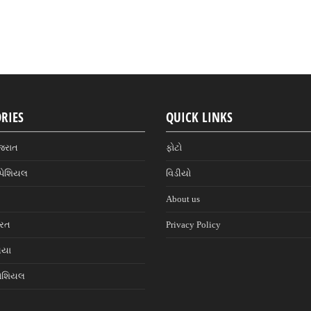
RIES
QUICK LINKS
જરાત
ફોટો
પેશિયલ
વિડીયો
About us
ારત
Privacy Policy
નિયા
પેશિયલ