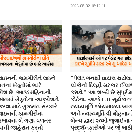
2026-08-02 18:12:11
ાઇનની કામગીરીને લઇને
"પેલેટ ગનથી ઘાયલ થયેલા
તના ખેડૂતોમાં ભારે
લોકોનો દિલ્હી સરકાર ઈલ
ોશ છે. આજ મહિનાની
કરાવે." આ શબ્દો છે સુપ્રી
તમાં ખેડૂતોના આક્રોશને
કોર્ટના. આજે CJI સૂર્યકાન્ત
કરવા માટે ગુજરાત સરકારે
ન્યાયમૂર્તિ જોયમાલ્યા બા
ાઇનની કામગીરીમાં
અને ન્યાયમૂર્તિ વી મોહનાન
ભાવના બે ગણા વળતર
બેન્ચ દ્વારા ૨૦મી જુલાઈના
ની જાહેરાત કરતો
પ્રદર્શનકારીઓ પર જે લાઠી