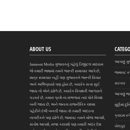
ABOUT US
CATEGO
આપણું ગુ
Jamawat Media ગુજરાતનું પહેલું ડિજીટલ માધ્યમ
જે તમારી ભાષામાં તમને જરૂરી સમાચાર આપે છે,
જમાવટ સ્
માત્ર સમાચાર નહીં પણ ગુજરાતને જરૂરી વિચાર
સરકાર
અને અભિપ્રાયો પણ હોય છે, ક્યારેક સત્તા સુઈ
જાય તો એને ઢંઢોળે છે, ક્યારેક વિપક્ષની આળસને
આપણું ભ
પડકારે છે, તમારા પ્રશ્નો ના સંભળાય ત્યાં પોતે વિપક્ષ
બની જાય છે, અને જનતા રાજનીતિક ચશ્મા
મુઠ્ઠીમાં દુ
પહેરીને દંભી બનતી જાય તો તમારી અંદરના
ક્રાઇમ સ્
નાગરીકને પણ ઢંઢોળે છે, જમાવટ તમને મોજ આપશે,
સંતોષ આપશે, મજા કરાવશે પણ તમારી અંદર દેશ
ખેલકૂદ