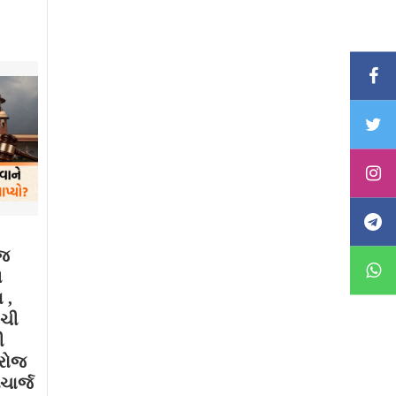
ાજ
મ
 ,
ગચી
ી
 રોજ
ચાર્જ