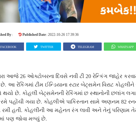
shed By :
Published Date :
2022-10-26 17:39:36
FACEBOOK
TWITTER
TELEGRAM
WHATSAPP
્વારા આજે 26 ઓક્ટોબરના દિવસે નવી ટી 20 રેન્કિંગ જાહેર કરવામ
ે. આ રેંકિંગમાં ટીમ ઈન્ડિયાના સ્ટાર બેટ્સમેન વિરાટ કોહલીને
 થયો છે. કોહલી બેટ્સમેનની રેકિંગમાં છ સ્થાનોની છલાંગ લગા
ક્રમે પહોંચી ગયા છે. કોહલીએ પાકિસ્તાન સામે અણનમ 82 રન
 રમી હતી. કોહલીની આ મહેનત રંગ લાવી અને તેનું પરિણામ ત
ગમાં પણ જોવા મળ્યું છે.