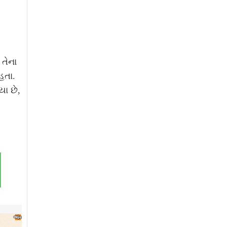
 તેના
હતા.
ા છે,