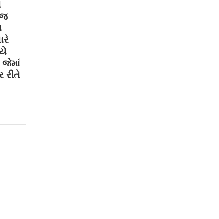
થ
ોજ
ા
ારે
યે
જેમાં
 રીતે