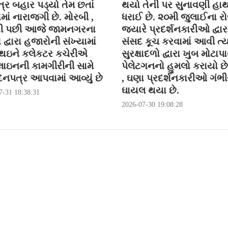
્ર બહાર પડ્યો તેમ છતાં
થયો તેની પર સુનાવણી હા
ોમાં નારાજગી છે. મોરબી ,
ધરાઈ છે. ૨૦મી જુલાઈના ર
ી પછી આજે જામનગરના
જયારે પ્રદર્શનકારીઓ દ્વાર
ો દ્વારા હજારોની સંખ્યામાં
સંસદ કૂચ કરવામાં આવી ત્ય
 થઇને કલેકટર કચેરીએ
સુરક્ષાદળો દ્વારા ખુબ મોટાપા
ાઇનની કામગીરીની સામે
પેલેટગનનો હુમલો કરાયો છે 
નપત્ર આપવામાં આવ્યું છે
, ઘણા પ્રદર્શનકારીઓ ગંભીર
ઘાયલ થયા છે.
7-31 18:38:31
2026-07-30 19:08:28