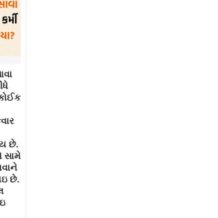
ાવા
ધે
. કોઈક
કવાર
ય છે.
 સામે
ાવાને
ઇ છે.
લ
થઇ