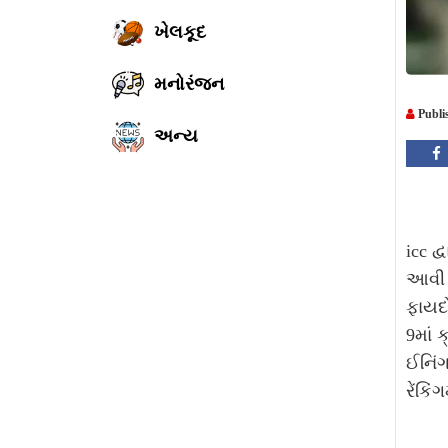
ખેલકૂદ
મનોરંજન
Publi
અન્ય
icc દ
આવી છ
ફાયદો
9માં 
ઈનિંગ
રેંકિં