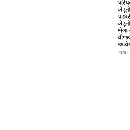
પરિપત
ખેડૂત
પડધર
ખેડૂત
ભેગા
વીજલ
આવેદ
2026-0