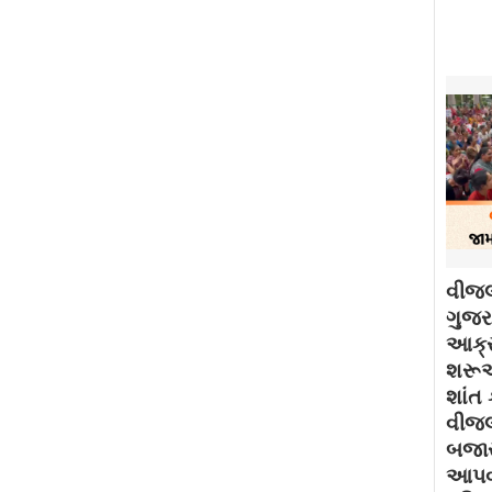
વીજલ
ગુજરા
આક્ર
શરૂઆ
શાંત 
વીજલ
બજાર
આપવા