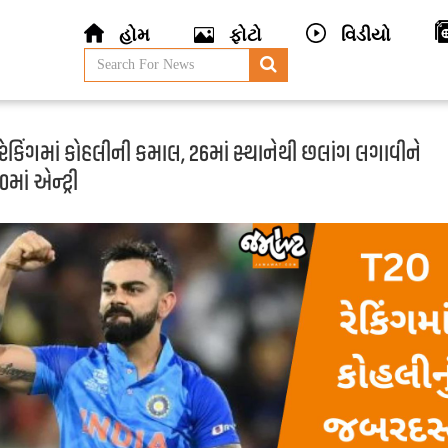
હોમ
ફોટો
વિડીયો
ેકિંગમાં કોહલીની કમાલ, 26માં સ્થાનેથી છલાંગ લગાવીને
માં એન્ટ્રી