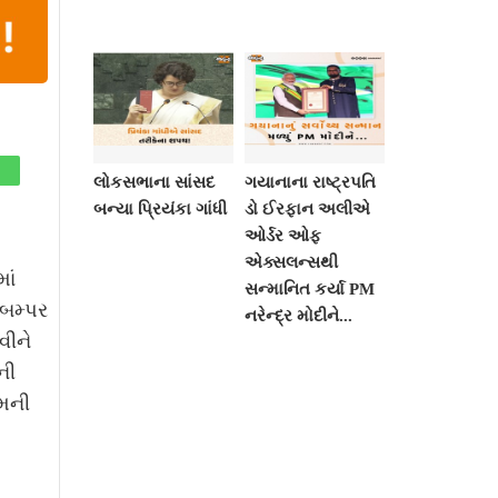
લોકસભાના સાંસદ
ગયાનાના રાષ્ટ્રપતિ
બન્યા પ્રિયંકા ગાંધી
ડો ઈરફાન અલીએ
ઓર્ડર ઓફ
એક્સલન્સથી
ાં
સન્માનિત કર્યા PM
 બમ્પર
નરેન્દ્ર મોદીને...
વીને
ની
ેમની