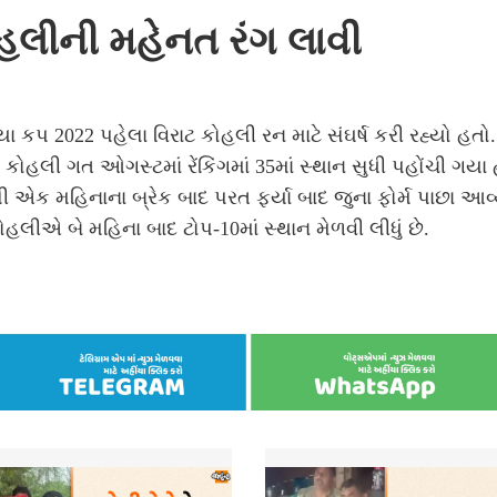
હલીની મહેનત રંગ લાવી
 કપ 2022 પહેલા વિરાટ કોહલી રન માટે સંઘર્ષ કરી રહ્યો હતો.
 કોહલી ગત ઓગસ્ટમાં રેંકિંગમાં 35માં સ્થાન સુધી પહોંચી ગયા 
 એક મહિનાના બ્રેક બાદ પરત ફર્યા બાદ જુના ફોર્મ પાછા આવ્ય
ોહલીએ બે મહિના બાદ ટોપ-10માં સ્થાન મેળવી લીધું છે.