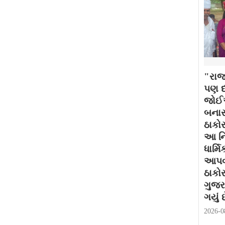
"રાજ
પણ દર
જોઈએ
બનાસ
ઠાકોર
આ નિ
ધાર્મ
આપવામ
ઠાકો
ગુજર
ગયું છ
2026-0