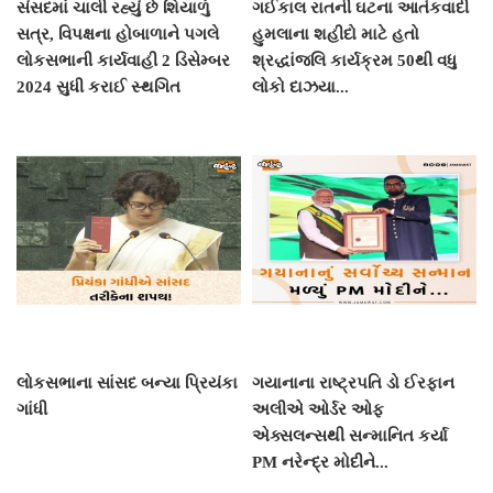
સંસદમાં ચાલી રહ્યું છે શિયાળું
ગઈકાલ રાતની ઘટના આતંકવાદી
સત્ર, વિપક્ષના હોબાળાને પગલે
હુમલાના શહીદો માટે હતો
લોકસભાની કાર્યવાહી 2 ડિસેમ્બર
શ્રદ્ધાંજલિ કાર્યક્રમ 50થી વધુ
2024 સુધી કરાઈ સ્થગિત
લોકો દાઝયા...
લોકસભાના સાંસદ બન્યા પ્રિયંકા
ગયાનાના રાષ્ટ્રપતિ ડો ઈરફાન
ગાંધી
અલીએ ઓર્ડર ઓફ
એક્સલન્સથી સન્માનિત કર્યા
PM નરેન્દ્ર મોદીને...