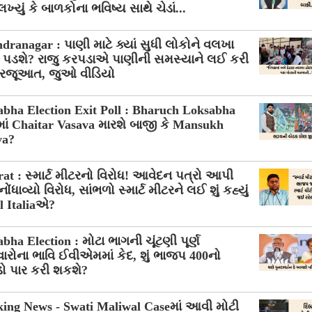
લખ્યું કે બાળકોના ભવિષ્ય સાથે ચેડાં...
dranagar : પાણી માટે ક્યાં સુધી લોકોને વલખા
ા પડશે? રાજુ કરપડાએ પાણીની સમસ્યાને લઈ કરી
 રજૂઆત, જુઓ વીડિયો
bha Election Exit Poll : Bharuch Loksabha
ાં Chaitar Vasava મારશે બાજી કે Mansukh
va?
at : સ્માર્ટ મીટરનો વિરોધ! આવેદન પત્રો આપી
ોંધાવ્યો વિરોધ, સાંભળો સ્માર્ટ મીટરને લઈ શું કહ્યું
l Italiaએ?
bha Election : મોટા ભાગની ચૂંટણી પૂર્ણ
ારોના ભાવિ ઈવીએમમાં કેદ, શું ભાજપ 400નો
ો પાર કરી શકશે?
ing News - Swati Maliwal Caseમાં આવી મોટી