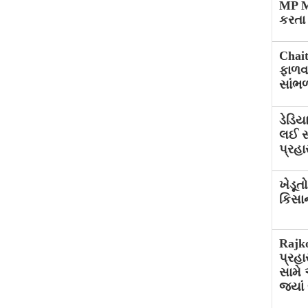
MP Ma
કરતા શ
Chait
ફાળવવ
સાંભળો
ડેડિય
લઈ સ
પ્રહા
ખેડૂત
કિસાન
Rajko
પ્રહાર
સામે 
જ્યાં