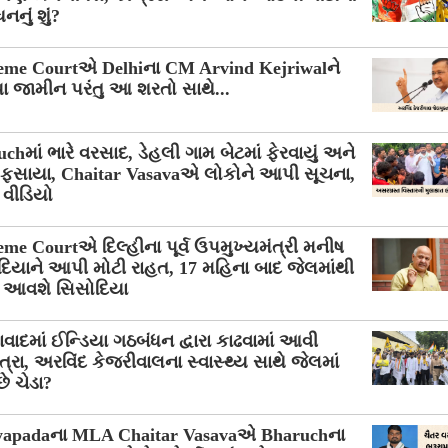
નનું શું?
eme Courtએ Delhiના CM Arvind Kejriwalને
 જામીન પરંતુ આ શરતો સાથે...
chમાં ભારે વરસાદ, ડેહલી ગામ બેટમાં ફેરવાયું અને
 ફસાયા, Chaitar Vasavaએ લોકોને આપી સૂચના,
વીડિયો
me Courtએ દિલ્હીના પૂર્વ ઉપમુખ્યમંત્રી મનીષ
િયાને આપી મોટી રાહત, 17 મહિના બાદ જેલમાંથી
 આવશે સિસોદિયા
ાદમાં ઈન્ડિયા ગઠબંધન દ્વારા કાઢવામાં આવી
્રા, અરવિંદ કેજરીવાલના સ્વાસ્થ્ય સાથે જેલમાં
ે ચેડા?
yapadaના MLA Chaitar Vasavaએ Bharuchના