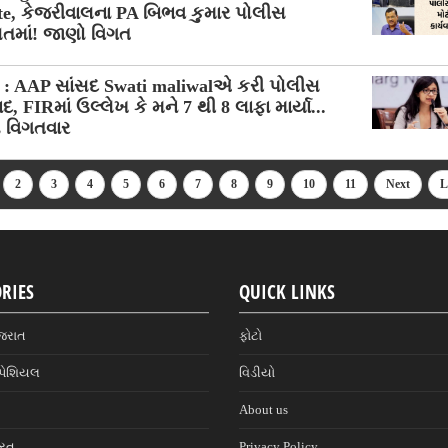
te, કેજરીવાલના PA બિભવ કુમાર પોલીસ
સતમાં! જાણો વિગત
i : AAP સાંસદ Swati maliwalએ કરી પોલીસ
દ, FIRમાં ઉલ્લેખ કે મને 7 થી 8 લાફા માર્યા...
 વિગતવાર
2
3
4
5
6
7
8
9
10
11
Next
L
RIES
QUICK LINKS
જરાત
ફોટો
પેશિયલ
વિડીયો
About us
ારત
Privacy Policy