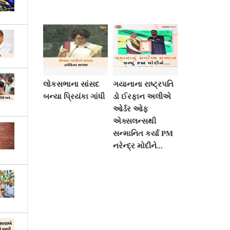
લોકસભાના સાંસદ
ગયાનાના રાષ્ટ્રપતિ
બન્યા પ્રિયંકા ગાંધી
ડો ઈરફાન અલીએ
ઓર્ડર ઓફ
એક્સલન્સથી
સન્માનિત કર્યા PM
નરેન્દ્ર મોદીને...