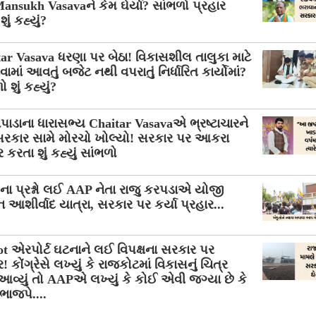
nsukh Vasavaને કેમ ઘેર્યા? સાંભળો પ્રહાર
ું કહ્યું?
ar Vasava ધરણા પર બેઠા! વિકાસશીલ તાલુકા માટે
ામાં આવતું બજેટ નથી વપરાતું નિર્ધારિત કાર્યોમાં?
 શું કહ્યું?
ાપાડાના ધારાસભ્ય Chaitar Vasavaએ ભ્રષ્ટાચારને
રકાર સામે મોરચો ખોલ્યો! સરકાર પર આકરા
ર કરતા શું કહ્યું સાંભળો
ોના પ્રશ્નો લઈ AAP નેતા રાજુ કરપડાએ યોજી
 આશીર્વાદ યાત્રા, સરકાર પર કર્યા પ્રહાર...
t એરપોર્ટ ઘટનાને લઈ વિપક્ષના સરકાર પર
! કોંગ્રેસે લખ્યું કે રાજકોટમાં વિકાસનું ચિત્ર
આવ્યું તો AAPએ લખ્યું કે કોઈ એવી જગ્યા છે કે
 ભાજપે....