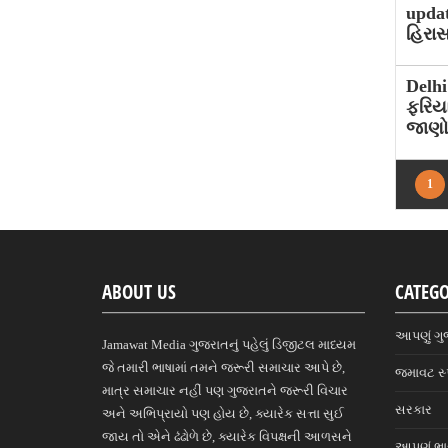
upda
હિરા
Delh
ફરિયા
જાણો
1
ABOUT US
CATEGO
આપણું ગુ
Jamawat Media ગુજરાતનું પહેલું ડિજીટલ માધ્યમ
જે તમારી ભાષામાં તમને જરૂરી સમાચાર આપે છે,
જમાવટ સ્
માત્ર સમાચાર નહીં પણ ગુજરાતને જરૂરી વિચાર
સરકાર
અને અભિપ્રાયો પણ હોય છે, ક્યારેક સત્તા સુઈ
જાય તો એને ઢંઢોળે છે, ક્યારેક વિપક્ષની આળસને
આપણું ભ