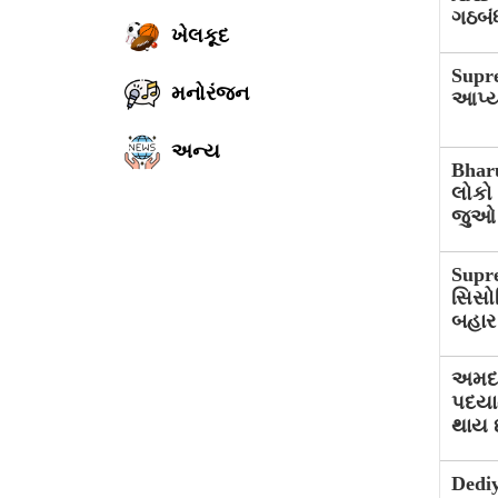
ગઠબંધ
ખેલકૂદ
Supr
મનોરંજન
આપ્યા
અન્ય
Bharu
લોકો
જુઓ 
Supre
સિસોદ
બહાર
અમદાવ
પદયાત
થાય છ
Dedi