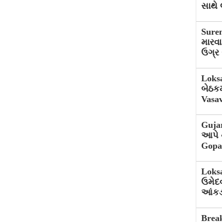
સાથે 
Suren
મારવ
ઉગ્ર
Loksa
બેઠકમ
Vasa
Gujar
આપે ન
Gopa
Loksa
ઉમેદવ
આંકડ
Break