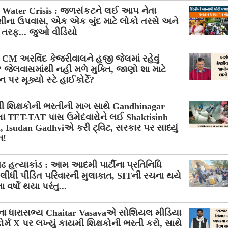
i Water Crisis : જળસંકટને લઈ આપ નેતા
ીના ઉપવાસ, એક એક બુંદ માટે લોકો તરસે અને
 તરફ... જુઓ વીડિયો
 CM અરવિંદ કેજરીવાલને હજી જેલમાં રહેવું
 જેલવાસમાંથી નહીં મળે મુક્તિ, જાણો શા માટે
 પર મૂક્યો સ્ટે હાઈકોર્ટે?
ી શિક્ષકોની ભરતીની માગ સાથે Gandhinagar
ા TET-TAT પાસ ઉમેદવારોને લઈ Shaktisinh
, Isudan Gadhviએ કરી ટ્વિટ, સરકાર પર સાધ્યું
ન!
 હત્યાકાંડ : આમ આદમી પાર્ટીના પ્રતિનિધિ
 લીધી પીડિત પરિવારની મુલાકાત, SITની રચના થયે
વર્ષો થયા પરંતુ...
ા ધારાસભ્ય Chaitar Vasavaએ સોશિયલ મીડિયા
ફોર્મ X પર લખ્યું કાયમી શિક્ષકોની ભરતી કરો, સાથે