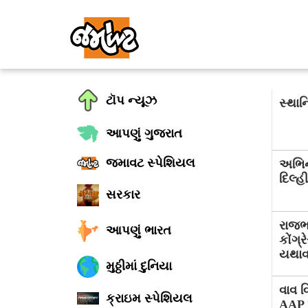
ટૉપ ન્યૂઝ
સ્થા
આપણું ગુજરાત
જમાવટ સ્પેશિયલ
અભિને
દિલ્હ
સરકાર
રાજભ
આપણું ભારત
કોંગ
યથાવ
મુઠ્ઠીમાં દુનિયા
વાવ વ
ક્રાઇમ સ્પેશિયલ
AAP 