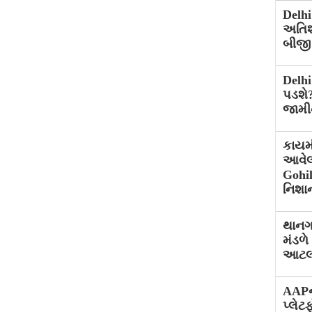
Delh
અતિશ
બીજી
Delhi
પડશે?
જામીન
કાયમ
આવેલ
Gohil
નિશા
થાનગઢ
મંડળે
આટલા 
AAPન
પ્લેટ