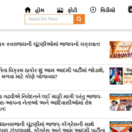
હોમ
ફોટો
વિડીયો
નિક સ્વરાજ્યની ચૂંટણીઓમાં ભાજપનો ચક્રવાત!
તા વિક્રમ ઠાકોર શું આમ આદમી પાર્ટીમાં જોડાશે,
ી મળવા માટે કોણે બોલાવ્યા?
ા ગઢવીએ નિવેદનને લઈ માફી માગી પરંતુ ભાજપ-
્રેસ-આપના નેતાઓ અને આદિવાસીઓમાં રોષ
ત!
િધાનસભાની ચૂંટણીમાં ભાજપ-કોંગ્રેસની સાથે
પણ ઝંપલાવશે, કોંગ્રેસ અને આમ આદમી પાર્ટીના