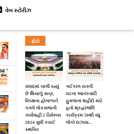
વેબ સ્ટોરીઝ
ફોટો
સંસદમાં ચાલી રહ્યું
ગઈકાલ રાતની
છે શિયાળું સત્ર,
ઘટના આતંકવાદી
વિપક્ષના હોબાળાને
હુમલાના શહીદો માટે
પગલે લોકસભાની
હતો શ્રદ્ધાંજલિ
કાર્યવાહી 2 ડિસેમ્બર
કાર્યક્રમ 50થી વધુ
2024 સુધી કરાઈ
લોકો દાઝયા...
સ્થગિત