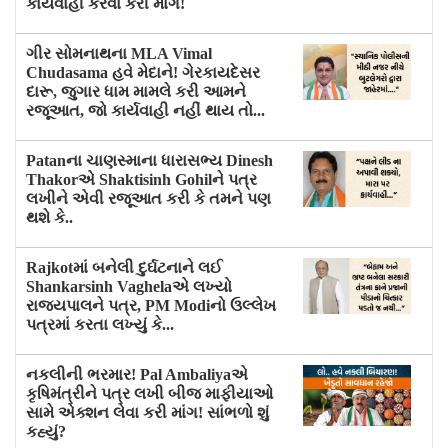
કાર્યવાહી કરવા કરી માગ!
ગીર સોમનાથના MLA Vimal
Chudasama હવે મેદાને! ગેરકાયદેસર
દારૂ, જુગાર ધામ મામલે કરી આમને
રજૂઆત, જો કાર્યવાહી નહીં થાય તો...
Patanના ચાણસ્માના ધારાસભ્ય Dinesh
Thakorએ Shaktisinh Gohilને પત્ર
લખીને એવી રજૂઆત કરી કે તમને પણ
થશે કે..
Rajkotમાં બનેલી દુર્ઘટનાને લઈ
Shankarsinh Vaghelaએ લખ્યો
રાજ્યપાલને પત્ર, PM Modiનો ઉલ્લેખ
પત્રમાં કરતા લખ્યું કે...
નકલીની ભરમાર! Pal Ambaliyaએ
કૃષિમંત્રીને પત્ર લખી બીજ માફીયાઓ
સામે એક્શન લેવા કરી માંગ! સાંભળો શું
કહ્યું?