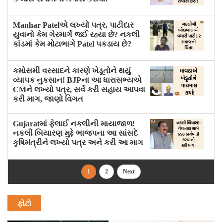
Manhar Patelએ લખ્યો પત્ર, પાટીદાર
યુવાનો કેમ ગેરમાર્ગે જઈ રહ્યા છે? નકલી
કાંડમાં કેમ મોટાભાગે Patel પકડાય છે?
કમોસમી વરસાદને કારણે ખેડૂતોને થયું
વ્યાપક નુકસાન! BJPના આ ધારાસભ્યએ
CMને લખ્યો પત્ર, સર્વે કરી સહાય આપવા
કરી માગ, જાણો વિગત
Gujaratમાં ફેલાઈ નકલીની માયાજાળ!
નકલી બિયારણ મુદ્દે ભાજપના આ સાંસદે
કૃષિમંત્રીને લખ્યો પત્ર અને કરી આ માગ
1
2
Next
ફોટો