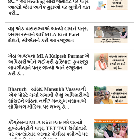
છે..." આ Heading સાથે જમાવટ પર પત્ર
આવ્યો જેમાં અનેક મુદ્દાઓ પર ખુલીને વાત
કરી...
વધુ એક ધારાસભ્યએ લખ્યો CMને પત્ર,
ખરાબ રસ્તાને લઈ MLA Kirit Patel
મેદાને, સીએમને કરી આ રજૂઆત
ખેડા ભાજપના MLA Kalpesh Parmarએ
અધિકારીઓને લઈ કરી ફરિયાદ! કુંવરજી
બાવળીયાને પત્ર લખ્યો અને રજૂઆત
કરી કે...
Bharuch - સાંસદ Mansukh Vasavaની
એક પોસ્ટે ચર્ચા ચગાવી કે શું અધિકારીઓ
સાંસદને ગાંઠતા નથી? મનસુખ વસાવાએ
સોશિયલ મીડિયા પર લખ્યું કે...
કોંગ્રેસના MLA Kirit Patelએ લખ્યો
મુખ્યમંત્રીને પત્ર, TET-TAT ઉમેદવારો
પર અત્યાચાર કરનાર પોલીસ કર્મીઓ પર