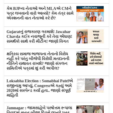
કેમ BJPના નેતાઓ અને MLAએ CMને
પત્ર લખવાનો વારો આવ્યો? કેમ તંત્ર સામે
એક્શનની વાત નેતાઓ કરે છે?
Gujaratનું રાજકારણ ગરમાશે! Jawahar
Chavda કઈક નવાજૂની કરે તેવા એંધાણ!
સમર્થકો સાથે કરી મીટીંગ! જાણો વિગત
ક્ષત્રિય સમાજ ભાજપના નેતાનો વિરોધ
નહીં કરે પરંતુ બીજેપી વિરોધી મતદાનની
નીતિને યથાવત રાખશે? જાણો સંકલન
સમિતીએ પત્રમાં શું કરી અપીલ?
Loksabha Election : Somabhai Patelએ
રાજીનામુ આપ્યું, Congressએ કહ્યું અમે
2020માં સસ્પેન્ડ કર્યા હતા.. જાણો સંપૂર્ણ
માહિતી
Jamnagar : જામસાહેબે પરષોત્તમ રૂપાલા
વિવાદમાં સતત બીજા દિવસે લખ્યો પત્ર,