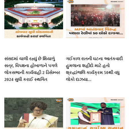
સંસદમાં ચાલી રહ્યું છે શિયાળું
ગઈકાલ રાતની ઘટના આતંકવાદી
સત્ર, વિપક્ષના હોબાળાને પગલે
હુમલાના શહીદો માટે હતો
લોકસભાની કાર્યવાહી 2 ડિસેમ્બર
શ્રદ્ધાંજલિ કાર્યક્રમ 50થી વધુ
2024 સુધી કરાઈ સ્થગિત
લોકો દાઝયા...