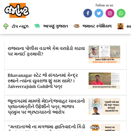
Follow us on
આપણું ગુજરાત
જમાવટ સ્પેશિયલ
ટૉપ ન્યૂઝ
સર
રાજ્યના પોલીસ વડાએ કેમ વરઘોડો કાઢવા
પર મનાઈ ફરમાવી?
Bhavanagar સ્ટેટ જે સંગઠનમાં કેન્દ્ર
સ્થાને ત્યાંના યુવરાજ શું કામ સામે?।
Jaiveerrajsinh Gohilનો પત્ર
જૂનાગઢમાં મામલો મેદાને|જવાહર ચાવડાનો
પ્રધાનમંત્રીને ઉદ્દેશીને પત્ર, ભાજપ
પ્રમુખ પર ભ્રષ્ટાચારનો આરોપ
"મતદાતાઓ ના મગજમા જ્ઞાતિવાદનો કિડો