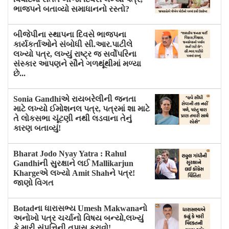
ભાજપને બતાવ્યો સમાધાનનો રસ્તો?
બીજેપીના સ્થાપના દિવસે ભાજપના
કાર્યકર્તાઓને સંબોધી સી.આર.પાટીલે
લખ્યો પત્ર, લખ્યું રાષ્ટ્ર જ સર્વોપરિના
સંસ્કાર આપણને સૌને ગળથૂંથીમાં મળ્યા
છે...
Sonia Gandhiએ રાયબરેલીની જનતા
માટે લખ્યો ઈમોશનલ પત્ર, પત્રમાં શા માટે
તે લોકસભા ચૂંટણી નથી લડવાના તેનું
કારણ બતાવ્યું!
Bharat Jodo Nyay Yatra : Rahul
Gandhiની સુરક્ષાને લઈ Mallikarjun
Khargeએ લખ્યો Amit Shahને પત્ર!
જાણો વિગત
Botadના ધારાસભ્ય Umesh Makwanaનો
અનોખો પત્ર ચર્ચાનો વિષય બન્યો,લખ્યું
કે મારી સંપત્તિની તપાસ કરાવો!