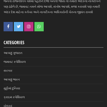
જનતા રાજનીતિક ચશ્મા પહેરીને દંભી બનતી જાય તો તમારી અંદરના નાગરીકને
પણ ઢંઢોળે છે, જમાવટ તમને મોજ આપશે, સંતોષ આપશે, મજા કરાવશે પણ તમારી
અંદર દેશ માટેના કર્તવ્ય અને નાગરીકના અધિકારોની ચેતના જીવંત રાખશે
CATEGORIES
આપણું ગુજરાત
જમાવટ સ્પેશિયલ
સરકાર
આપણું ભારત
મુઠ્ઠીમાં દુનિયા
ક્રાઇમ સ્પેશિયલ
ખેલકૂદ