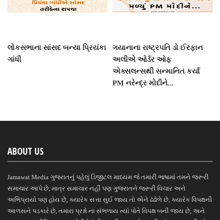
લોકસભાના સાંસદ બન્યા પ્રિયંકા
ગયાનાના રાષ્ટ્રપતિ ડો ઈરફાન
ગાંધી
અલીએ ઓર્ડર ઓફ
એક્સલન્સથી સન્માનિત કર્યા
PM નરેન્દ્ર મોદીને...
ABOUT US
Jamawat Media ગુજરાતનું પહેલું ડિજીટલ માધ્યમ જે તમારી ભાષામાં તમને જરૂરી
સમાચાર આપે છે, માત્ર સમાચાર નહીં પણ ગુજરાતને જરૂરી વિચાર અને
અભિપ્રાયો પણ હોય છે, ક્યારેક સત્તા સુઈ જાય તો એને ઢંઢોળે છે, ક્યારેક વિપક્ષની
આળસને પડકારે છે, તમારા પ્રશ્નો ના સંભળાય ત્યાં પોતે વિપક્ષ બની જાય છે, અને