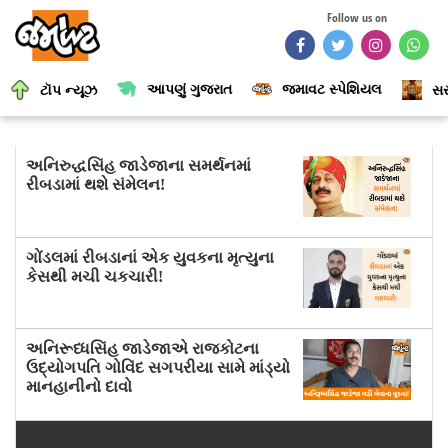
Follow us on
આપણું ગુજરાત
જમાવટ સ્પેશિયલ
ટૉપ ન્યૂઝ
સર
અનિરુદ્ધસિંહ જાડેજાના સમર્થનમાં
રીબડામાં થશે સંમેલન!
ગોંડલમાં રીબડાનાં એક યુવકના મૃત્યુના
કેસથી મચી ચકચારી!
અનિરૂધ્ધસિંહ જાડેજાએ રાજકોટના
ઉદ્યોગપતિ ગોવિંદ સગપરીયા સામે માંડ્યો
માનહાનીનો દાવો