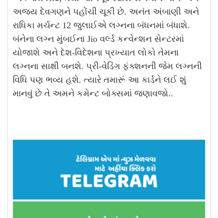
અજય દેવગણને પહોંચી ચૂકી છે. અનંત અંબાણી અને
રાધિકા મર્ચન્ટ 12 જુલાઈએ લગ્નના બંધનમાં બંધાશે.
બંનેના લગ્ન મુંબઈના Jio વર્લ્ડ કન્વેન્શન સેન્ટરમાં
યોજાશે અને દેશ-વિદેશના પ્રખ્યાત લોકો તેમના
લગ્નના સાક્ષી બનશે. પ્રી-વેડિંગ ફંક્શનની જેમ લગ્નની
વિધિ પણ ભવ્ય હશે. ત્યારે તમારૂં આ કાર્ડને લઈ શું
માનવું છે તે અમને કમેન્ટ બોક્સમાં જણાવજો..