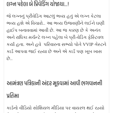
લગ્ન પહેલા બે પ્રિવેડિંગ યોજાયા...!
જે લગ્નનું પ્રીવેડિંગ આટલું ભવ્ય હતું એ લગ્ન કેટલા
ભવ્ય હશે એ વિચારો.. આ ભવ્ય ઉજવણીને લઈને ઘણી
હાઈપ બનાવવામાં આવી છે. આ જ કારણ છે કે અનંત
અને રાધિકા મર્ચન્ટે લગ્ન પહેલા બે પ્રી-વેડિંગ ફેસ્ટિવલ
કર્યા હતા. અને હવે પરિવારના સભ્યો પોતે VVIP ગેસ્ટને
કાર્ડ આપવા જઈ રહ્યા છે અને એ કાર્ડ પણ ખૂબ ખાસ
છે..
આમંત્રણ પત્રિકાની અંદર મૂકવામાં આવી ભગવાનની
પ્રતિમા
કાર્ડનો વીડિયો સોશિયલ મીડિયા પર વાયરલ થઈ રહ્યો