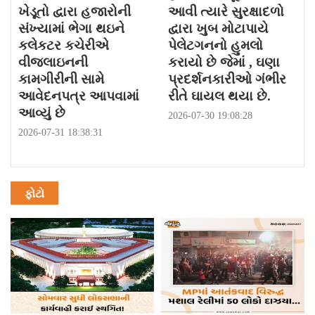
ખેડૂતો દ્વારા હજારોની
આવી ત્યારે સુરક્ષાદળો
સંખ્યામાં ભેગા થઇને
દ્વારા ખુબ મોટાપાયે
કલેકટર કચેરીએ
પેલેટગનનો હુમલો
વીજલાઇનની
કરાયો છે જેમાં , ઘણા
કામગીરીની સામે
પ્રદર્શનકારીઓ ગંભીર
આવેદનપત્ર આપવામાં
રીતે ઘાયલ થયા છે.
આવ્યું છે
2026-07-30 19:08:28
2026-07-31 18:38:31
ફોટો