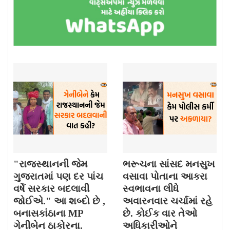
"રાજસ્થાનની જેમ
ભરૂચના સાંસદ મનસુખ
ગુજરાતમાં પણ દર પાંચ
વસાવા પોતાના આકરા
વર્ષે સરકાર બદલાવી
સ્વભાવના લીધે
જોઈએ." આ શબ્દો છે ,
અવારનવાર ચર્ચામાં રહે
બનાસકાંઠાના MP
છે. કોઈક વાર તેઓ
ગેનીબેન ઠાકોરના.
અધિકારીઓને