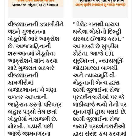
વીજલાઇનની કામગીરીને
"પેલેટ ગનથી ઘાયલ
લઇને ગુજરાતના
થયેલા લોકોનો દિલ્હી
ખેડૂતોમાં ભારે આક્રોશ
સરકાર ઈલાજ કરાવે."
છે. આજ મહિનાની
આ શબ્દો છે સુપ્રીમ
શરૂઆતમાં ખેડૂતોના
કોર્ટના. આજે CJI
આક્રોશને શાંત કરવા
સૂર્યકાન્ત , ન્યાયમૂર્તિ
માટે ગુજરાત સરકારે
જોયમાલ્યા બાગચી
વીજલાઇનની
અને ન્યાયમૂર્તિ વી
કામગીરીમાં
મોહનાની બેન્ચ દ્વારા
બજારભાવના બે ગણા
૨૦મી જુલાઈના રોજ
વળતર આપવાની
પ્રદર્શનકારીઓ પર જે
જાહેરાત કરતો પરિપત્ર
લાઠીચાર્જ થયો તેની પર
બહાર પડ્યો તેમ છતાં
સુનાવણી હાથ ધરાઈ છે.
ખેડૂતોમાં નારાજગી છે.
૨૦મી જુલાઈના રોજ
મોરબી , પડધરી પછી
જયારે પ્રદર્શનકારીઓ
આજે જામનગરના
દ્વારા સંસદ કૂચ કરવામાં