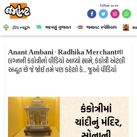
Follow us on
આપણું ગુજરાત
જમાવટ સ્પેશિયલ
ટૉપ ન્યૂઝ
સર
Anant Ambani - Radhika Merchantના
લગ્નની કંકોત્રીનો વીડિયો આવ્યો સામે, કંકોત્રી એટલી
અદ્ભૂત છે જે જોઈ તમે પણ કહેશો કે... જુઓ વીડિયો