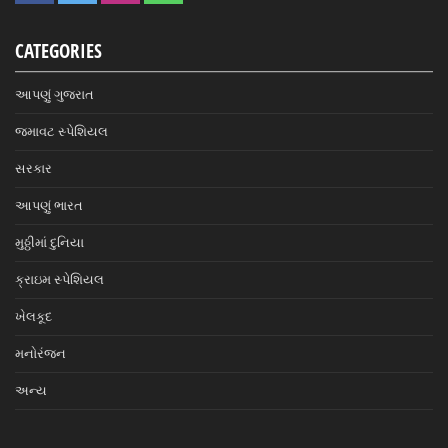
CATEGORIES
આપણું ગુજરાત
જમાવટ સ્પેશિયલ
સરકાર
આપણું ભારત
મુઠ્ઠીમાં દુનિયા
ક્રાઇમ સ્પેશિયલ
ખેલકૂદ
મનોરંજન
અન્ય