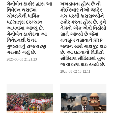
ગેનીબેન ઠાકોર દ્વારા આ
ખખડાવતા હોય છે તો
નિવેદન થરાદમાં
કોઈકવાર તેઓ જાહેર
યોજાયેલી ધાર્મિક
મંચ પરથી ધારાસભ્યોને
પદયાત્રા દરમ્યાન
ટકોર કરતા હોય છે. હવે
આપવામાં આવ્યું છે.
તેમનો એક એવો વિડીયો
ગેનીબેન ઠાકોરના આ
સામે આવ્યો છે જેમાં
નિવેદનથી ઉત્તર
મનસુખ વસાવાને SRP
ગુજરાતનું રાજકારણ
જવાન સાથે માથકૂટ થઇ
ગરમાઈ ગયું છે.
છે. આ ઘટનાનો વિડીયો
સોશ્યિલ મીડિયામાં ખુબ
2026-08-03 21:21:23
જ વાઇરલ થઇ રહ્યો છે.
2026-08-02 18:12:11