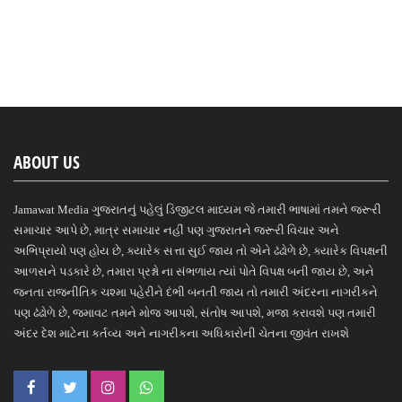
ABOUT US
Jamawat Media ગુજરાતનું પહેલું ડિજીટલ માધ્યમ જે તમારી ભાષામાં તમને જરૂરી
સમાચાર આપે છે, માત્ર સમાચાર નહીં પણ ગુજરાતને જરૂરી વિચાર અને
અભિપ્રાયો પણ હોય છે, ક્યારેક સત્તા સુઈ જાય તો એને ઢંઢોળે છે, ક્યારેક વિપક્ષની
આળસને પડકારે છે, તમારા પ્રશ્નો ના સંભળાય ત્યાં પોતે વિપક્ષ બની જાય છે, અને
જનતા રાજનીતિક ચશ્મા પહેરીને દંભી બનતી જાય તો તમારી અંદરના નાગરીકને
પણ ઢંઢોળે છે, જમાવટ તમને મોજ આપશે, સંતોષ આપશે, મજા કરાવશે પણ તમારી
અંદર દેશ માટેના કર્તવ્ય અને નાગરીકના અધિકારોની ચેતના જીવંત રાખશે