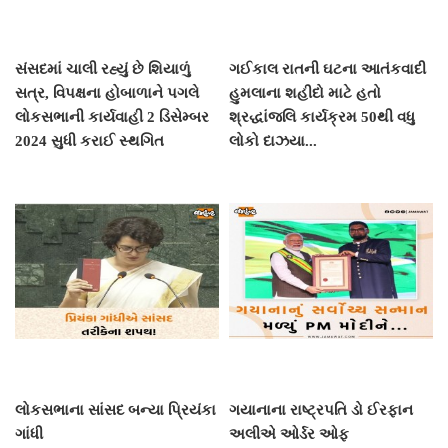
સંસદમાં ચાલી રહ્યું છે શિયાળું
ગઈકાલ રાતની ઘટના આતંકવાદી
સત્ર, વિપક્ષના હોબાળાને પગલે
હુમલાના શહીદો માટે હતો
લોકસભાની કાર્યવાહી 2 ડિસેમ્બર
શ્રદ્ધાંજલિ કાર્યક્રમ 50થી વધુ
2024 સુધી કરાઈ સ્થગિત
લોકો દાઝયા...
લોકસભાના સાંસદ બન્યા પ્રિયંકા
ગયાનાના રાષ્ટ્રપતિ ડો ઈરફાન
ગાંધી
અલીએ ઓર્ડર ઓફ