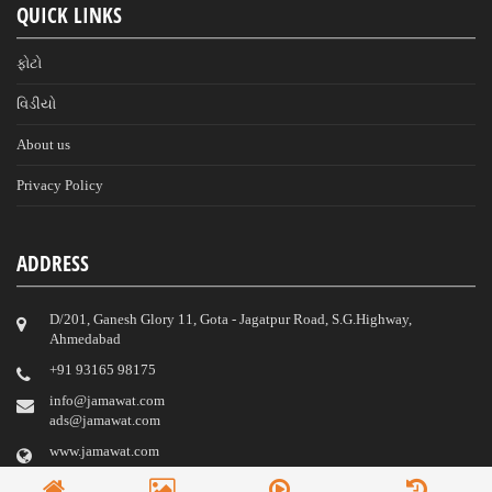
QUICK LINKS
ફોટો
વિડીયો
About us
Privacy Policy
ADDRESS
D/201, Ganesh Glory 11, Gota - Jagatpur Road, S.G.Highway,
Ahmedabad
‎+91 93165 98175
info@jamawat.com
ads@jamawat.com
www.jamawat.com