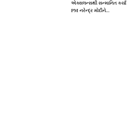
એક્સલન્સથી સન્માનિત કર્યા
PM નરેન્દ્ર મોદીને...