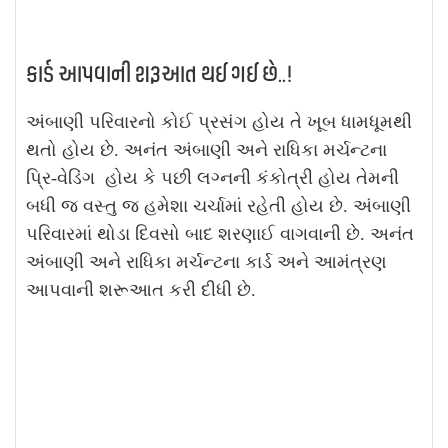
કાર્ડ આપવાની શરૂઆત થઈ ગઈ છે..!
અંબાણી પરિવારનો કોઈ પ્રસંગ હોય તે ખૂબ ધામધૂમથી
થતો હોય છે. અનંત અંબાણી અને રાધિકા મર્ચન્ટના
પ્રિ-વેડિંગ હોય કે પછી લગ્નની કંકોત્રી હોય તેમની
બધી જ વસ્તુ જ હમેશા ચર્ચામાં રહેતી હોય છે. અંબાણી
પરિવારમાં થોડા દિવસો બાદ શરણાઈ વાગવાની છે. અનંત
અંબાણી અને રાધિકા મર્ચન્ટના કાર્ડ અને આમંત્રણ
આપવાની શરૂઆત કરી દીધી છે.