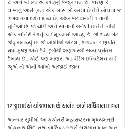
છે અને બધાના આકર્ષણનું કેન્દ્ર પણ છે. કારણ કે
લગ્નનું આમંત્રણ એક ખાસ બોક્સમાં છે તેને ખોલતાં જ
ભગવાનના દર્શન થાય છે. અંદર ભગવાનની 4 નાની
મૂર્તિઓ છે. જે ચાંદી અને સોનાની બનેલી છે તેની નીચે
એક સોનેરી રંગનું કાર્ડ મૂકવામાં આવ્યું છે, જે ભવ્ય ગેટ
જેવું બનાવ્યું છે. જે ખોલીએ એટલે , ભગવાન ગણપતિ,
રાધા-કૃષ્ણ અને દેવી દુર્ગાથી શણગારેલી ભવ્ય પ્રતિમ
દેખાય છે.. કોઈ પણ માણસ આ વેડિંગ ઇન્વિટેશન કાર્ડ
જુએ તો એની આંખો અંજાઈ જાય.
12 જુલાઈએ યોજાવાના છે અનંત અને રાધિકાના લગ્ન
અત્યાર સુધીમાં આ કંકોતરી મહારાષ્ટ્રના મુખ્યમંત્રી
એકનાથ શિંદે, તથા બોલિવૂડ સ્ટાર્સ સલમાન ખાન અને