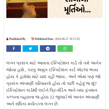
Published By :
Published Date :
2024-06-27 16:15:50
લગ્ન પ્રસંગ માટે આવતા ઈન્વિટેશન કાર્ડ તો તમે અનેક
જોયા હશે.. પરંતુ અમુક ઈન્વિટેશન કાર્ડ એટલા ભવ્ય
હોય કે હંમેશા માટે યાદ રહી જાય.. અને એમાં પણ જો
પ્રસંગ અંબાણી પરિવારનો હોય તો પછી કહેવું જ શું?
ઈન્વિટેશન કાર્ડથી લઈને પ્રિ-વેડિંગ અને બધા ફંક્શન
કલ્પના બહારના જ હોય 12 જુલાઈએ અનંત અંબાણી
અને રાધિકા મર્ચન્ટના લગ્ન છે.