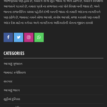
અભિપ્રાયો પણ હોય છે, ક્યારેક સત્તા સુઈ જાય તો એને ઢંઢોળે છે, ક્યારેક વિપક્ષની
આળસને પડકારે છે, તમારા પ્રશ્નો ના સંભળાય ત્યાં પોતે વિપક્ષ બની જાય છે, અને
જનતા રાજનીતિક ચશ્મા પહેરીને દંભી બનતી જાય તો તમારી અંદરના નાગરીકને
પણ ઢંઢોળે છે, જમાવટ તમને મોજ આપશે, સંતોષ આપશે, મજા કરાવશે પણ તમારી
અંદર દેશ માટેના કર્તવ્ય અને નાગરીકના અધિકારોની ચેતના જીવંત રાખશે
CATEGORIES
આપણું ગુજરાત
જમાવટ સ્પેશિયલ
સરકાર
આપણું ભારત
મુઠ્ઠીમાં દુનિયા