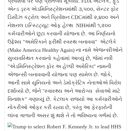
પ્રવેશવા પર પણ પ્રતિબંધ મૂકાયો. FDA એટલેકે, ફૂડ
એન્ડ ડ્રગ એડમિનિસ્ટ્રેશનમાંથી ૩,૫૦૦, સેન્ટર ફોર
ડિસીઝ કંટ્રોલ અને પ્રિવેંશન CDCમાંથી ૨,૪૦૦ અને
નેશનલ ઇન્સ્ટિટ્યૂટ ઓફ હેલ્થ NIHમાંથી ૧,૨૦૦
કર્મચારીઓને છૂટા કરવાની યોજના છે.
આ નિર્ણયનો
ઉદ્દેશ્ય "અમેરિકાને ફરીથી સ્વસ્થ બનાવવા" એટલેકે
(Make America Healthy Again) ના નામે એજન્સીઓને
સુવ્યવસ્થિત કરવાનો કહેવામાં આવ્યું છે, જેમાં નવી
"એડમિનિસ્ટ્રેશન ફોર અ હેલ્ધી અમેરિકા" નામની
એજન્સી બનાવવાની યોજના પણ સામેલ છે. જોકે,
આની સામે યુનિયનો અને ડેમોક્રેટિક નેતાઓએ વિરોધ
દર્શાવ્યો છે, જેને "સ્વાસ્થ્ય અને આરોગ્ય સેવાઓ માટે
વિનાશક" ગણાવ્યું છે. કેટલાક રાજ્યો આ કર્મચારીઓને
નોકરીઓ ઓફર કરી રહ્યા છે, પરંતુ આ ફેરફારોની
લાંબા ગાળાની અસર શું થશે તે તો ભવિષ્યના ગર્ભમાં છે.