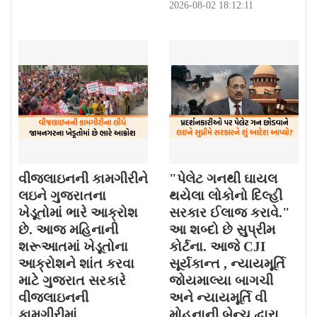
2026-08-02 18:12:11
વીજલાઇનની કામગીરીને
"પેલેટ ગનથી ઘાયલ
લઇને ગુજરાતના
થયેલા લોકોનો દિલ્હી
ખેડૂતોમાં ભારે આક્રોશ
સરકાર ઈલાજ કરાવે."
છે. આજ મહિનાની
આ શબ્દો છે સુપ્રીમ
શરૂઆતમાં ખેડૂતોના
કોર્ટના. આજે CJI
આક્રોશને શાંત કરવા
સૂર્યકાન્ત , ન્યાયમૂર્તિ
માટે ગુજરાત સરકારે
જોયમાલ્યા બાગચી
વીજલાઇનની
અને ન્યાયમૂર્તિ વી
કામગીરીમાં
મોહનાની બેન્ચ દ્વારા