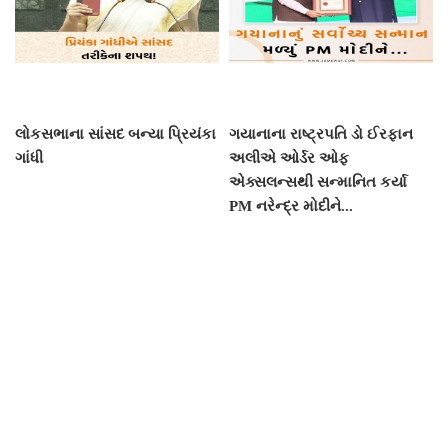
લોકસભાના સાંસદ બન્યા પ્રિયંકા
ગયાનાના રાષ્ટ્રપતિ ડો ઈરફાન
ગાંધી
અલીએ ઓર્ડર ઓફ
એક્સલન્સથી સન્માનિત કર્યા
PM નરેન્દ્ર મોદીને...