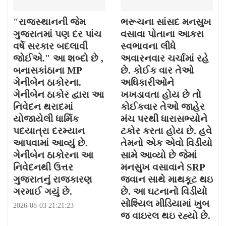
"રાજસ્થાનની જેમ
ભરૂચના સાંસદ મનસુખ
ગુજરાતમાં પણ દર પાંચ
વસાવા પોતાના આકરા
વર્ષે સરકાર બદલાવી
સ્વભાવના લીધે
જોઈએ." આ શબ્દો છે ,
અવારનવાર ચર્ચામાં રહે
બનાસકાંઠાના MP
છે. કોઈક વાર તેઓ
ગેનીબેન ઠાકોરના.
અધિકારીઓને
ગેનીબેન ઠાકોર દ્વારા આ
ખખડાવતા હોય છે તો
નિવેદન થરાદમાં
કોઈકવાર તેઓ જાહેર
યોજાયેલી ધાર્મિક
મંચ પરથી ધારાસભ્યોને
પદયાત્રા દરમ્યાન
ટકોર કરતા હોય છે. હવે
આપવામાં આવ્યું છે.
તેમનો એક એવો વિડીયો
ગેનીબેન ઠાકોરના આ
સામે આવ્યો છે જેમાં
નિવેદનથી ઉત્તર
મનસુખ વસાવાને SRP
ગુજરાતનું રાજકારણ
જવાન સાથે માથકૂટ થઇ
ગરમાઈ ગયું છે.
છે. આ ઘટનાનો વિડીયો
સોશ્યિલ મીડિયામાં ખુબ
2026-08-03 21:21:23
જ વાઇરલ થઇ રહ્યો છે.