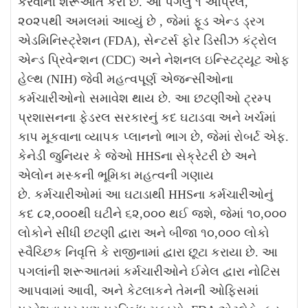
કરવાની શરૂઆત કરી છે. આ પગલું ૧ એપ્રિલ,
૨૦૨૫થી અમલમાં આવ્યું છે , જેમાં ફૂડ એન્ડ ડ્રગ
એડમિનિસ્ટ્રેશન (FDA), સેન્ટર્સ ફોર ડિસીઝ કંટ્રોલ
એન્ડ પ્રિવેન્શન (CDC) અને નેશનલ ઇન્સ્ટિટ્યૂટ ઓફ
હેલ્થ (NIH) જેવી મહત્વપૂર્ણ એજન્સીઓના
કર્મચારીઓનો સમાવેશ થાય છે. આ છટણીઓ ટ્રમ્પ
પ્રશાસનના ફેડરલ સરકારનું કદ ઘટાડવા અને ખર્ચમાં
કાપ મૂકવાના વ્યાપક પ્લાનનો ભાગ છે, જેમાં રોબર્ટ એફ.
કેનેડી જુનિયર કે જેઓ HHSના સેક્રેટરી છે અને
એલોન મસ્કની ભૂમિકા મહત્વની ગણાય
છે.
કર્મચારીઓમાં આ ઘટાડાથી HHSના કર્મચારીઓનું
કદ ૮૨,૦૦૦થી ઘટીને ૬૨,૦૦૦ થઈ જશે, જેમાં ૧૦,૦૦૦
લોકોને સીધી છટણી દ્વારા અને બીજા ૧૦,૦૦૦ લોકો
સ્વૈચ્છિક નિવૃત્તિ કે રાજીનામાં દ્વારા છૂટા કરાયા છે. આ
પગલાંની શરૂઆતમાં કર્મચારીઓને ઈમેલ દ્વારા નોટિસ
આપવામાં આવી, અને કેટલાકને તેમની ઓફિસમાં