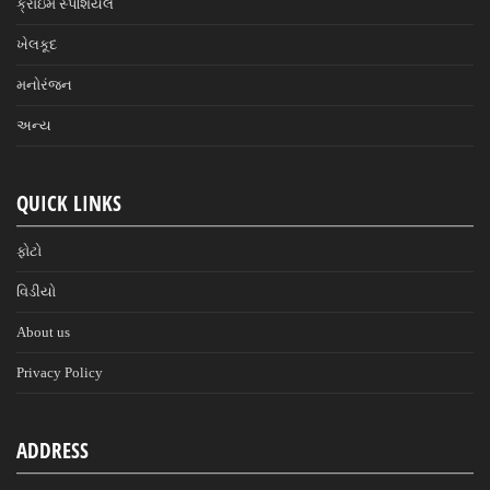
ક્રાઇમ સ્પેશિયલ
ખેલકૂદ
મનોરંજન
અન્ય
QUICK LINKS
ફોટો
વિડીયો
About us
Privacy Policy
ADDRESS