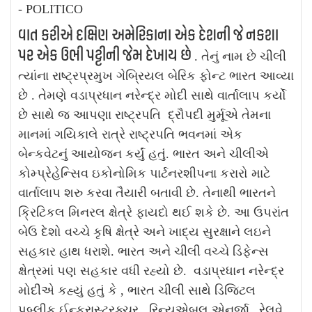
વાત કરીએ દક્ષિણ અમેરિકાના એક દેશની જે નકશા
પર એક ઉભી પટ્ટીની જેમ દેખાય છે
. તેનું નામ છે ચીલી
ત્યાંના રાષ્ટ્રપ્રમુખ ગેબ્રિયલ બેરિક ફોન્ટ ભારત આવ્યા
છે . તેમણે વડાપ્રધાન નરેન્દ્ર મોદી સાથે વાર્તાલાપ કર્યો
છે સાથે જ આપણા રાષ્ટ્રપતિ દ્રૌપદી મુર્મૂએ તેમના
માનમાં ગયિકાલે રાત્રે રાષ્ટ્રપતિ ભવનમાં એક
બેન્કવેટનું આયોજન કર્યું હતું. ભારત અને ચીલીએ
કોમ્પ્રેહેન્સિવ ઇકોનોમિક પાર્ટનરશીપના કરારો માટે
વાર્તાલાપ શરુ કરવા તૈયારી બતાવી છે. તેનાથી ભારતને
ક્રિટિકલ મિનરલ ક્ષેત્રે ફાયદો થઈ શકે છે. આ ઉપરાંત
બેઉ દેશો વચ્ચે કૃષિ ક્ષેત્રે અને ખાદ્ય સુરક્ષાને લઇને
સહકાર હાથ ધરાશે. ભારત અને ચીલી વચ્ચે ડિફેન્સ
ક્ષેત્રમાં પણ સહકાર વધી રહ્યો છે. વડાપ્રધાન નરેન્દ્ર
મોદીએ કહ્યું હતું કે , ભારત ચીલી સાથે ડિજિટલ
પબ્લીક ઈન્ફ્રાસ્ટ્રક્ચર , રિન્યુએબલ એનર્જી , રેલવે ,