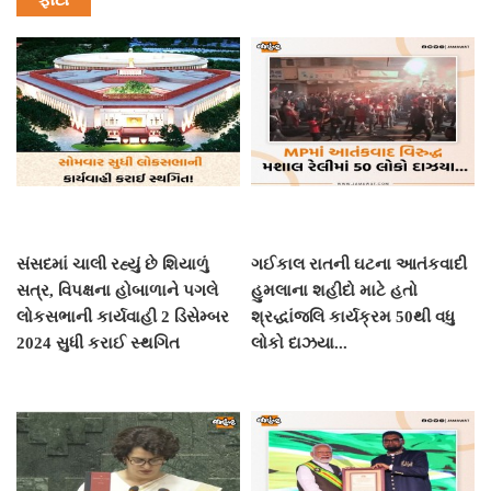
સંસદમાં ચાલી રહ્યું છે શિયાળું
ગઈકાલ રાતની ઘટના આતંકવાદી
સત્ર, વિપક્ષના હોબાળાને પગલે
હુમલાના શહીદો માટે હતો
લોકસભાની કાર્યવાહી 2 ડિસેમ્બર
શ્રદ્ધાંજલિ કાર્યક્રમ 50થી વધુ
2024 સુધી કરાઈ સ્થગિત
લોકો દાઝયા...