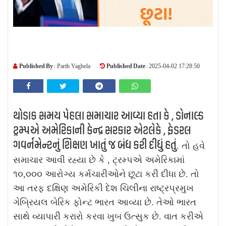
Published By :
Published Date :
Parth Vaghela
2025-04-02 17:28:50
થોડાક સમય પેહલા સમાચાર આવ્યા હતા કે , ડોનાલ્ડ
ટ્રમ્પએ અમેરિકાની કેન્દ્ર સરકાર એટલેકે , ફેડરલ
ગવર્નમેન્ટનું શિક્ષણ ખાતું જ બંધ કરી દીધું હતું
. તો હવે
સમાચાર આવી રહ્યા છે કે , ટ્રમ્પએ અમેરિકામાં
૧૦,૦૦૦ આરોગ્ય કર્મચારીઓને છૂટા કરી દીધા છે. તો
આ તરફ દક્ષિણ અમેરિકી દેશ ચિલીના રાષ્ટ્રપ્રમુખ
ગેબ્રિયલ બેરિક ફોન્ટ ભારત આવ્યા છે. તેઓ ભારત
સાથે વ્યાપારી કરારો કરવા ખુબ ઉત્સુક છે. વાત કરીએ