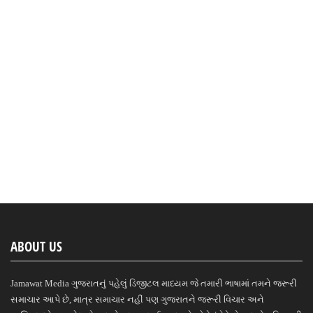
ABOUT US
Jamawat Media ગુજરાતનું પહેલું ડિજીટલ માધ્યમ જે તમારી ભાષામાં તમને જરૂરી
સમાચાર આપે છે, માત્ર સમાચાર નહીં પણ ગુજરાતને જરૂરી વિચાર અને