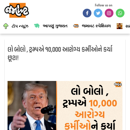
Follow us on
આપણું ગુજરાત
જમાવટ સ્પેશિયલ
ટૉપ ન્યૂઝ
સર
લો બોલો , ટ્રમ્પએ ૧૦,૦૦૦ આરોગ્ય કર્મીઓને કર્યા
છૂટા!