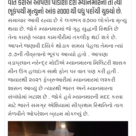
વાત કરીએ આપણા પાડોશી દેશ મ્યાનમારની તો ત્યાં
ભૂકંપથી મૃત્યુનો આંક ૨૦૦૦ થી વધુ પહોંચી ચુક્યો છે.
સમાચાર આવી રહ્યા છે કે લગભગ ૨૭૦૦ લોકોના મૃત્યુ
થયા છે. જોકે મ્યાનમારમાં જે ગૃહ યુદ્ધની સ્થિતિ છે
તેના કારણે બચાવ કામગીરીમાં તકલીફ થઈ શકે છે.
આપને જણાવી દયિકે થોડાક સમય પેહલા તેમના ત્યાં
૭.૭ની તીવ્રતાનો ભૂકંપ આવ્યો હતો . આપણા
વડાપ્રધાન નરેન્દ્ર મોદીએ મ્યાનમારના મિલિટરી શાસક
મીન ઉંગ હલાઇંગ સાથે ફોન પર વાત પણ કરી હતી .
જ્યારથી ૨૦૨૧ ફેબ્રુઆરીમાં મ્યાનમારમાં લશ્કરી
શાસન આવ્યું છે ત્યારથી ભારત અને મ્યાનમારના
સંબંધોમાં ખટાશ છે . જોકે હવે મ્યાનમારની મદદ કરવા
માટે ભારતે સમગ્ર એશિયામાં સૌપ્રથમ સ્થિતિનો તાગ
મેળવીને ઓપરેશન બ્રહ્મ મોકલ્યું છે.