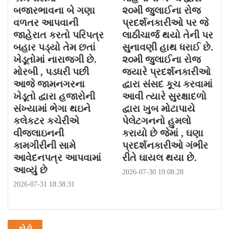
બજારભાવના બે ગણા
૨૦મી જુલાઈના રોજ
વળતર આપવાની
પ્રદર્શનકારીઓ પર જે
જાહેરાત કરતો પરિપત્ર
લાઠીચાર્જ થયો તેની પર
બહાર પડ્યો તેમ છતાં
સુનાવણી હાથ ધરાઈ છે.
ખેડૂતોમાં નારાજગી છે.
૨૦મી જુલાઈના રોજ
મોરબી , પડધરી પછી
જયારે પ્રદર્શનકારીઓ
આજે જામનગરના
દ્વારા સંસદ કૂચ કરવામાં
ખેડૂતો દ્વારા હજારોની
આવી ત્યારે સુરક્ષાદળો
સંખ્યામાં ભેગા થઇને
દ્વારા ખુબ મોટાપાયે
કલેકટર કચેરીએ
પેલેટગનનો હુમલો
વીજલાઇનની
કરાયો છે જેમાં , ઘણા
કામગીરીની સામે
પ્રદર્શનકારીઓ ગંભીર
આવેદનપત્ર આપવામાં
રીતે ઘાયલ થયા છે.
આવ્યું છે
2026-07-30 19:08:28
2026-07-31 18:38:31
ફોટો