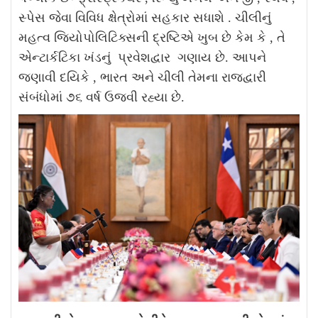
સ્પેસ જેવા વિવિધ ક્ષેત્રોમાં સહકાર સધાશે . ચીલીનું
મહત્વ જિયોપોલિટિક્સની દ્રષ્ટિએ ખુબ છે કેમ કે , તે
એન્ટાર્કટિકા ખંડનું પ્રવેશદ્વાર ગણાય છે. આપને
જણાવી દયિકે , ભારત અને ચીલી તેમના રાજદ્વારી
સંબંધોમાં ૭૬ વર્ષ ઉજવી રહ્યા છે.