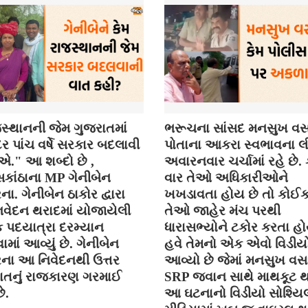
સ્થાનની જેમ ગુજરાતમાં
ભરૂચના સાંસદ મનસુખ વસ
 પાંચ વર્ષે સરકાર બદલાવી
પોતાના આકરા સ્વભાવના લી
." આ શબ્દો છે ,
અવારનવાર ચર્ચામાં રહે છે
કાંઠાના MP ગેનીબેન
વાર તેઓ અધિકારીઓને
ના. ગેનીબેન ઠાકોર દ્વારા
ખખડાવતા હોય છે તો કોઈ
વેદન થરાદમાં યોજાયેલી
તેઓ જાહેર મંચ પરથી
િક પદયાત્રા દરમ્યાન
ધારાસભ્યોને ટકોર કરતા હો
ાં આવ્યું છે. ગેનીબેન
હવે તેમનો એક એવો વિડીયો
રના આ નિવેદનથી ઉત્તર
આવ્યો છે જેમાં મનસુખ વસ
ાતનું રાજકારણ ગરમાઈ
SRP જવાન સાથે માથકૂટ થ
ે.
આ ઘટનાનો વિડીયો સોશ્યિ