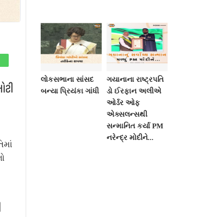
લોકસભાના સાંસદ
ગયાનાના રાષ્ટ્રપતિ
મોટી
બન્યા પ્રિયંકા ગાંધી
ડો ઈરફાન અલીએ
ઓર્ડર ઓફ
એક્સલન્સથી
સન્માનિત કર્યા PM
નરેન્દ્ર મોદીને...
માં
નો
ી