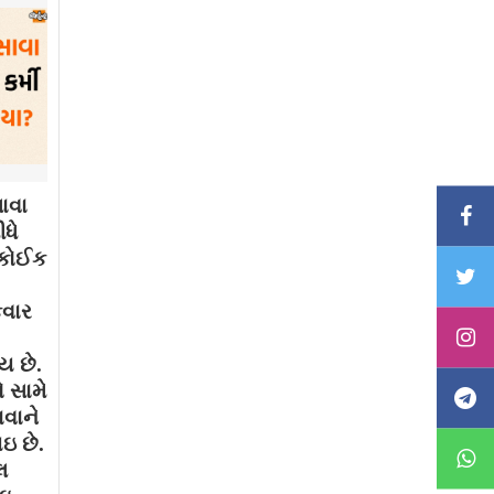
ાવા
ધે
. કોઈક
કવાર
ય છે.
 સામે
ાવાને
ઇ છે.
લ