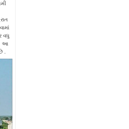
૫મી
રાત
ામાં
 વધુ
 . આ
ે .