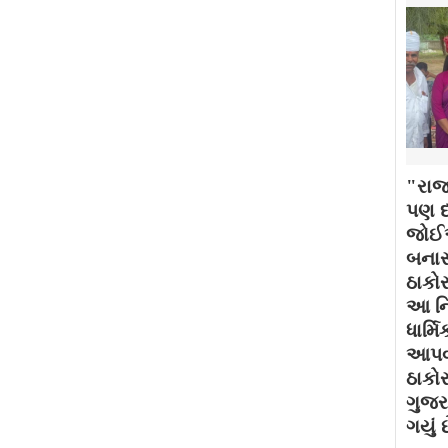
"રાજ
પણ દર
જોઈએ
બનાસ
ઠાકોર
આ નિ
ધાર્મ
આપવામ
ઠાકો
ગુજર
ગયું છ