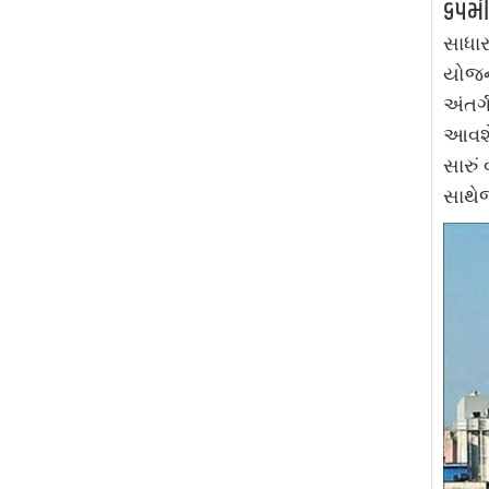
૬૫મી
સાધાર
યોજન
અંતર્
આવશે 
સારું
સાથેજ