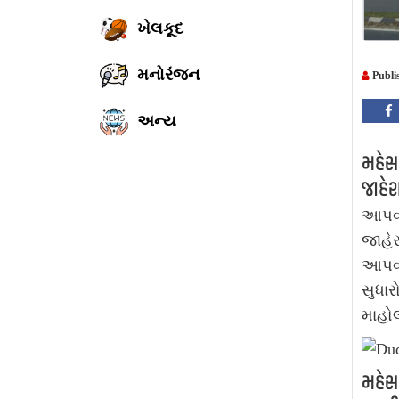
ખેલકૂદ
મનોરંજન
Publi
અન્ય
મહેસા
જાહેર
આપવા
જાહેર
આપવાન
સુધાર
માહોલ
મહેસા