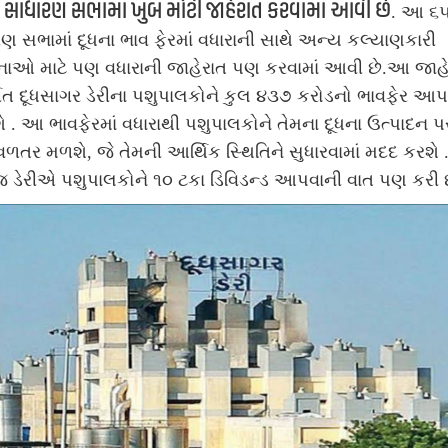
 સાધારણ સભામાં ખુબ મોટી જાહેરાત કરવામાં આવી છે
. આ ૬
ણ સભામાં દૂધના ભાવ ફેરમાં વધારાની સાથે અન્ય કલ્યાણકારી
ાઓ માટે પણ વધારાની જાહેરાત પણ કરવામાં આવી છે.
આ જાહે
ગત દૂધસાગર ડેરીના પશુપાલકોને કુલ ૪૩૭ કરોડનો ભાવફેર આપવ
. આ ભાવફેરમાં વધારાથી પશુપાલકોને તેમના દૂધના ઉત્પાદન પર
 વળતર મળશે, જે તેમની આર્થિક સ્થિતિને સુધારવામાં મદદ કરશે
 ડેરીએ પશુપાલકોને ૧૦ ટકા ડિવિડન્ડ આપવાની વાત પણ કરી છ