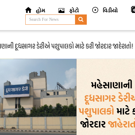
હોમ
ફોટો
વિડીયો
ણાની દૂધસાગર ડેરીએ પશુપાલકો માટે કરી જોરદાર જાહેરાતો!