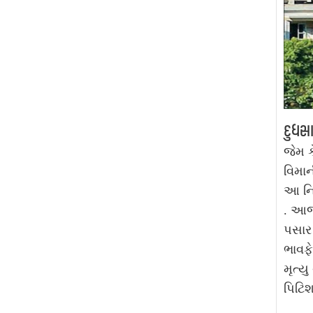
દુધસા
જેમ ક
વિમાન
આ નિર
.
આજક
પસાર 
ભાવફે
મૃત્ય
પિટિ