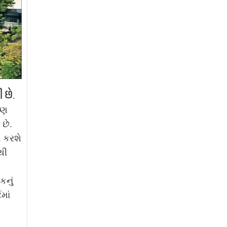
 છે
.
રણ
છે.
ન કરશે
થી
કનું
માં