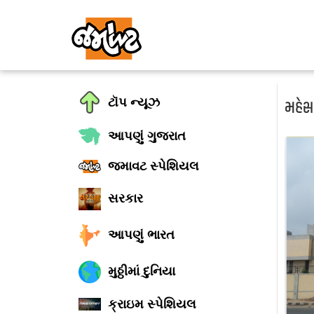
ટૉપ ન્યૂઝ
મહેસા
આપણું ગુજરાત
જમાવટ સ્પેશિયલ
સરકાર
આપણું ભારત
મુઠ્ઠીમાં દુનિયા
ક્રાઇમ સ્પેશિયલ