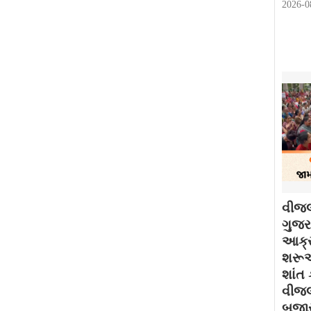
2026-0
વીજલ
ગુજરા
આક્ર
શરૂઆ
શાંત 
વીજલ
બજાર