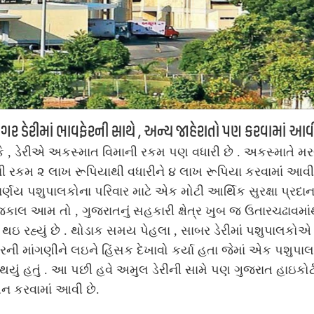
ગર ડેરીમાં ભાવફેરની સાથે , અન્ય જાહેરાતો પણ કરવામાં આવી
ે , ડેરીએ અકસ્માત વિમાની રકમ પણ વધારી છે . અકસ્માતે મ
ી રકમ ૨ લાખ રૂપિયાથી વધારીને ૪ લાખ રૂપિયા કરવામાં આવી 
્ણય પશુપાલકોના પરિવાર માટે એક મોટી આર્થિક સુરક્ષા પ્રદા
ાલ આમ તો , ગુજરાતનું સહકારી ક્ષેત્ર ખુબ જ ઉતારચઢાવમાં
થઇ રહ્યું છે . થોડાક સમય પેહલા , સાબર ડેરીમાં પશુપાલકોએ
રની માંગણીને લઇને હિંસક દેખાવો કર્યા હતા જેમાં એક પશુપાલ
ુ થયું હતું . આ પછી હવે અમુલ ડેરીની સામે પણ ગુજરાત હાઇકોર્ટ
શન કરવામાં આવી છે.