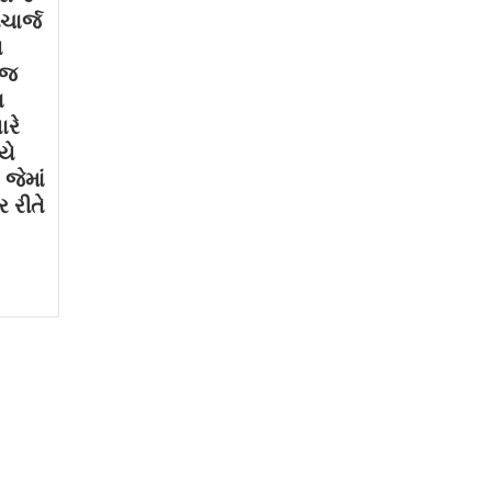
ચાર્જ
થ
ોજ
ા
ારે
યે
જેમાં
 રીતે