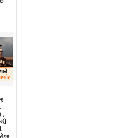
થઇ
ાજ
મ
 ,
ગચી
ી
 રોજ