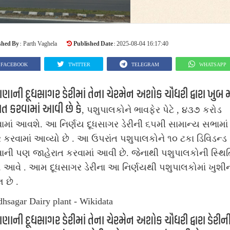
shed By :
Published Date :
Parth Vaghela
2025-08-04 16:17:40
FACEBOOK
TWITTER
TELEGRAM
WHATSAPP
ણાની દૂધસાગર ડેરીમાં તેના ચેરમેન અશોક ચૌધરી દ્વારા ખુબ 
ાત કરવામાં આવી છે કે
, પશુપાલકોને ભાવફેર પેટે , ૪૩૭ કરોડ
માં આવશે. આ નિર્ણય દૂધસાગર ડેરીની ૬૫મી સામાન્ય સભામાં
 કરવામાં આવ્યો છે . આ ઉપરાંત પશુપાલકોને ૧૦ ટકા ડિવિડન્ડ
ી પણ જાહેરાત કરવામાં આવી છે. જેનાથી પશુપાલકોની સ્થિતિ
ો આવે . આમ દૂધસાગર ડેરીના આ નિર્ણયથી પશુપાલકોમાં ખુશી
 છે .
ણાની દૂધસાગર ડેરીમાં તેના ચેરમેન અશોક ચૌધરી દ્વારા ડેરીન