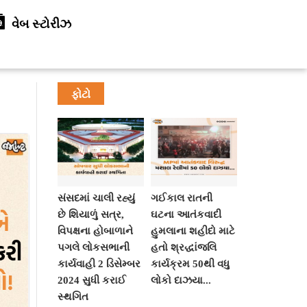
વેબ સ્ટોરીઝ
ફોટો
સંસદમાં ચાલી રહ્યું
ગઈકાલ રાતની
છે શિયાળું સત્ર,
ઘટના આતંકવાદી
વિપક્ષના હોબાળાને
હુમલાના શહીદો માટે
પગલે લોકસભાની
હતો શ્રદ્ધાંજલિ
કાર્યવાહી 2 ડિસેમ્બર
કાર્યક્રમ 50થી વધુ
2024 સુધી કરાઈ
લોકો દાઝયા...
સ્થગિત