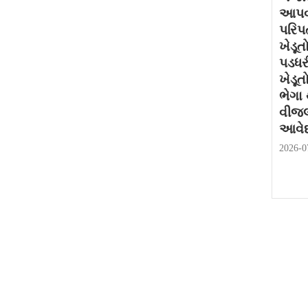
આપવા
પરિપત
ખેડૂત
પડધર
ખેડૂત
ભેગા
વીજલ
આવેદ
2026-0