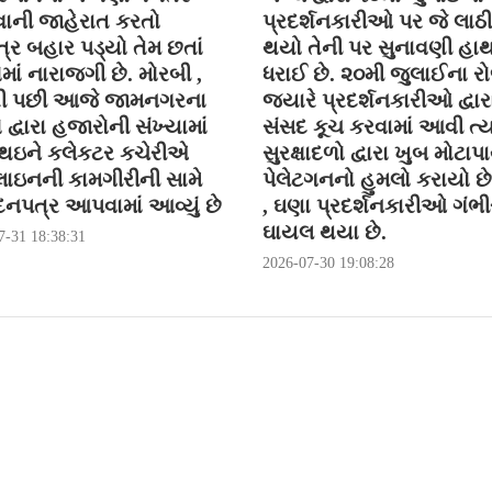
ની જાહેરાત કરતો
પ્રદર્શનકારીઓ પર જે લાઠી
્ર બહાર પડ્યો તેમ છતાં
થયો તેની પર સુનાવણી હા
ોમાં નારાજગી છે. મોરબી ,
ધરાઈ છે. ૨૦મી જુલાઈના ર
ી પછી આજે જામનગરના
જયારે પ્રદર્શનકારીઓ દ્વાર
ો દ્વારા હજારોની સંખ્યામાં
સંસદ કૂચ કરવામાં આવી ત્ય
 થઇને કલેકટર કચેરીએ
સુરક્ષાદળો દ્વારા ખુબ મોટાપા
ાઇનની કામગીરીની સામે
પેલેટગનનો હુમલો કરાયો છે 
નપત્ર આપવામાં આવ્યું છે
, ઘણા પ્રદર્શનકારીઓ ગંભીર
ઘાયલ થયા છે.
7-31 18:38:31
2026-07-30 19:08:28