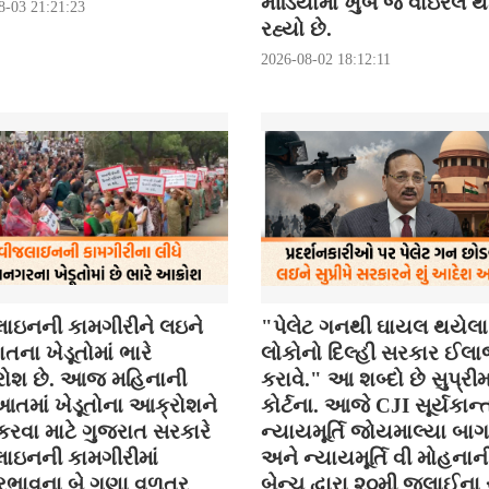
મીડિયામાં ખુબ જ વાઇરલ 
8-03 21:21:23
રહ્યો છે.
2026-08-02 18:12:11
ાઇનની કામગીરીને લઇને
"પેલેટ ગનથી ઘાયલ થયેલા
તના ખેડૂતોમાં ભારે
લોકોનો દિલ્હી સરકાર ઈલ
ોશ છે. આજ મહિનાની
કરાવે." આ શબ્દો છે સુપ્રી
તમાં ખેડૂતોના આક્રોશને
કોર્ટના. આજે CJI સૂર્યકાન્ત
કરવા માટે ગુજરાત સરકારે
ન્યાયમૂર્તિ જોયમાલ્યા બા
ાઇનની કામગીરીમાં
અને ન્યાયમૂર્તિ વી મોહનાન
ભાવના બે ગણા વળતર
બેન્ચ દ્વારા ૨૦મી જુલાઈના