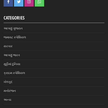
CATEGORIES
આપણું ગુજરાત
જમાવટ સ્પેશિયલ
સરકાર
આપણું ભારત
મુઠ્ઠીમાં દુનિયા
ક્રાઇમ સ્પેશિયલ
ખેલકૂદ
મનોરંજન
અન્ય