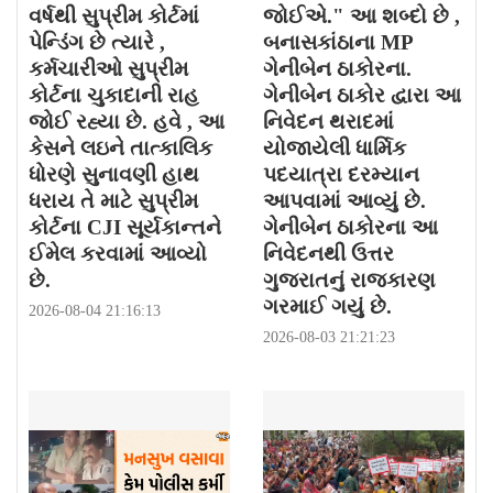
વર્ષથી સુપ્રીમ કોર્ટમાં
જોઈએ." આ શબ્દો છે ,
પેન્ડિંગ છે ત્યારે ,
બનાસકાંઠાના MP
કર્મચારીઓ સુપ્રીમ
ગેનીબેન ઠાકોરના.
કોર્ટના ચુકાદાની રાહ
ગેનીબેન ઠાકોર દ્વારા આ
જોઈ રહ્યા છે. હવે , આ
નિવેદન થરાદમાં
કેસને લઇને તાત્કાલિક
યોજાયેલી ધાર્મિક
ધોરણે સુનાવણી હાથ
પદયાત્રા દરમ્યાન
ધરાય તે માટે સુપ્રીમ
આપવામાં આવ્યું છે.
કોર્ટના CJI સૂર્યકાન્તને
ગેનીબેન ઠાકોરના આ
ઈમેલ કરવામાં આવ્યો
નિવેદનથી ઉત્તર
છે.
ગુજરાતનું રાજકારણ
ગરમાઈ ગયું છે.
2026-08-04 21:16:13
2026-08-03 21:21:23