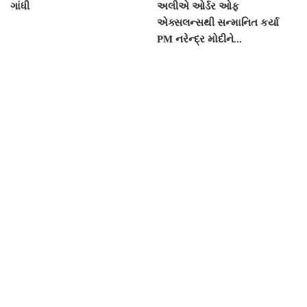
ગાંધી
અલીએ ઓર્ડર ઓફ
એક્સલન્સથી સન્માનિત કર્યા
PM નરેન્દ્ર મોદીને...