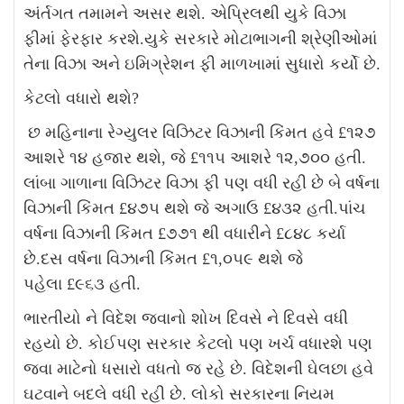
અંર્તગત તમામને
અસર
થશે
. એપ્રિલથી યુકે વિઝા
ફીમાં ફેરફાર
કરશે.
યુકે સરકારે મોટાભાગની શ્રેણીઓમાં
તેના વિઝા અને ઇમિગ્રેશન ફી માળખામાં સુધારો કર્યો છે
.
કેટલો વધારો થશે?
છ મહિનાના
રેગ્યુલર
વિઝિટર વિઝાની કિંમત હવે
£
૧૨૭
આશરે ૧૪
હજાર
થશે
,
જે
£
૧૧૫ આશરે
૧૨
,
૭૦૦
હતી.
લાંબા ગાળાના વિઝિટર વિઝા ફી પણ વધી રહી છે બે વર્ષના
વિઝાની કિંમત
£
૪૭૫ થશે જે અગાઉ
£
૪૩૨ હતી.
પાંચ
વર્ષના વિઝાની કિંમત
£
૭૭૧
થી
વધારીને
£
૮૪૮
કર્યા
છે.
દસ વર્ષના વિઝાની કિંમત
£
૧
,
૦૫૯ થશે જે
પહેલા
£
૯૬૩ હતી
.
ભારતીયો ને વિદેશ જવાનો શોખ દિવસે ને દિવસે વધી
રહયો છે. કોઈપણ સરકાર કેટલો પણ ખર્ચ વધારશે પણ
જવા માટેનો ધસારો વધતો જ રહે છે. વિદેશની ઘેલછા હવે
ઘટવાને બદલે વધી રહી છે. લોકો સરકારના નિયમ