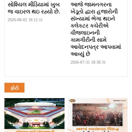
સોશ્યિલ મીડિયામાં ખુબ
આજે જામનગરના
જ વાઇરલ થઇ રહ્યો છે.
ખેડૂતો દ્વારા હજારોની
સંખ્યામાં ભેગા થઇને
2026-08-02 18:12:11
કલેકટર કચેરીએ
વીજલાઇનની
કામગીરીની સામે
આવેદનપત્ર આપવામાં
આવ્યું છે
2026-07-31 18:38:31
ફોટો