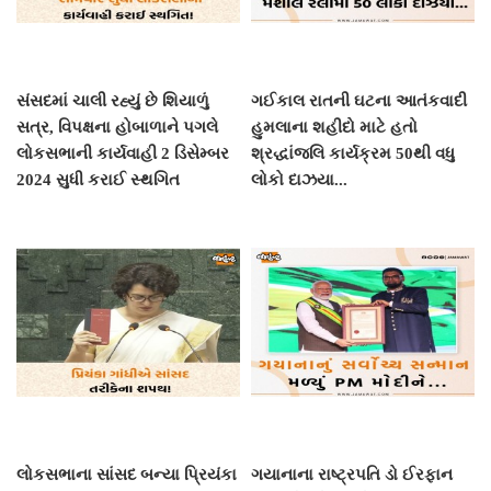
સંસદમાં ચાલી રહ્યું છે શિયાળું
ગઈકાલ રાતની ઘટના આતંકવાદી
સત્ર, વિપક્ષના હોબાળાને પગલે
હુમલાના શહીદો માટે હતો
લોકસભાની કાર્યવાહી 2 ડિસેમ્બર
શ્રદ્ધાંજલિ કાર્યક્રમ 50થી વધુ
2024 સુધી કરાઈ સ્થગિત
લોકો દાઝયા...
લોકસભાના સાંસદ બન્યા પ્રિયંકા
ગયાનાના રાષ્ટ્રપતિ ડો ઈરફાન