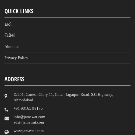
QUICK LINKS
ફોટો
વિડીયો
About us
Privacy Policy
ADDRESS
D/201, Ganesh Glory 11, Gota - Jagatpur Road, S.G.Highway,
Ahmedabad
‎+91 93165 98175
info@jamawat.com
ads@jamawat.com
www.jamawat.com