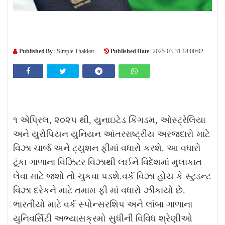
Published By :
Published Date :
Simple Thakkar
2025-03-31 18:00:02
૧ એપ્રિલ
,
૨૦૨૫ થી
,
યુનાઇટેડ કિંગડમ
,
ઓસ્ટ્રેલિયા
અને યુરોપિયન યુનિયન આંતરરાષ્ટ્રીય અરજદારો માટે
વિઝા ચાર્જ અને ટ્યુશન ફીમાં વધારો કરશે. આ વધારો
ટૂંકા ગાળાના વિઝિટર વિઝાથી લઈને વિદેશમાં મુલાકાત
લેવા
માટે જશો તો ચુકવા પડશે.વર્ક વિઝા હોય કે સ્ટુડન્ટ
વિઝા દરેકને માટે તમામ ફી માં વધારો ઝીંકાયો છે.
ભારતીયો માટે વર્ક સ્પોન્સરશિપ અને લાંબા ગાળાના
યુનિવર્સિટી અભ્યાસક્રમો સુધીની વિવિધ શ્રેણીઓ