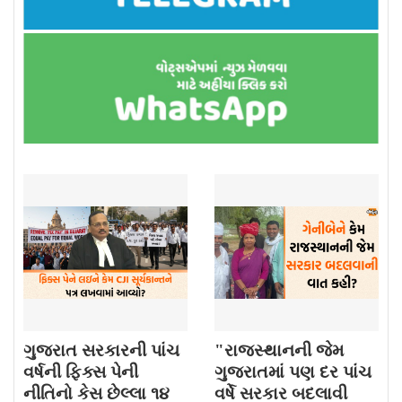
ગુજરાત સરકારની પાંચ
"રાજસ્થાનની જેમ
વર્ષની ફિક્સ પેની
ગુજરાતમાં પણ દર પાંચ
નીતિનો કેસ છેલ્લા ૧૪
વર્ષે સરકાર બદલાવી