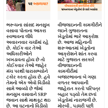
ભરૂચના સાંસદ મનસુખ
વીજલાઇનની કામગીરીને
વસાવા પોતાના આકરા
લઇને ગુજરાતના
સ્વભાવના લીધે
ખેડૂતોમાં ભારે આક્રોશ
અવારનવાર ચર્ચામાં રહે
છે. આજ મહિનાની
છે. કોઈક વાર તેઓ
શરૂઆતમાં ખેડૂતોના
અધિકારીઓને
આક્રોશને શાંત કરવા
ખખડાવતા હોય છે તો
માટે ગુજરાત સરકારે
કોઈકવાર તેઓ જાહેર
વીજલાઇનની
મંચ પરથી ધારાસભ્યોને
કામગીરીમાં
ટકોર કરતા હોય છે. હવે
બજારભાવના બે ગણા
તેમનો એક એવો વિડીયો
વળતર આપવાની
સામે આવ્યો છે જેમાં
જાહેરાત કરતો પરિપત્ર
મનસુખ વસાવાને SRP
બહાર પડ્યો તેમ છતાં
જવાન સાથે માથકૂટ થઇ
ખેડૂતોમાં નારાજગી છે.
છે. આ ઘટનાનો વિડીયો
મોરબી , પડધરી પછી