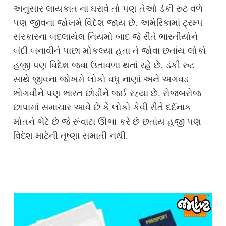
અનુસાર લાયકાત ના ઘરાવે તો પણ તેઓ ડંકી રુટ વળે
પણ જીવના જોખમે વિદેશ જાય છે. અમેરિકામાં ટ્રમ્પ
સરકારના બદલાયેલ નિયમો બાદ જે રીતે ભારતીયોને
બંદી બનાવીને પાછા મોકલ્યા હતા તે જોવા છતાંય લોકો
હજી પણ વિદેશ જવા ઉતાવળા થતાં રહે છે. ડંકી રુટ
સાથે જીવના જોખમે લોકો વધુ નાણાં અને અગવડ
ભોગવીને પણ ભારત છોડીને જઈ રહ્યા છે. રોજબરોજ
છાપામાં સમાચાર આવે છે કે લોકો કેવી રીતે દર્દનાક
મોતને ભેટે છે જે રૂંવાટા ઊભા કરે છે છતાંય હજી પણ
વિદેશ માટેની તૃષ્ણા સમાતી નથી.