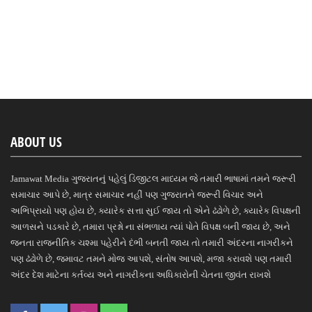
ABOUT US
Jamawat Media ગુજરાતનું પહેલું ડિજીટલ માધ્યમ જે તમારી ભાષામાં તમને જરૂરી
સમાચાર આપે છે, માત્ર સમાચાર નહીં પણ ગુજરાતને જરૂરી વિચાર અને
અભિપ્રાયો પણ હોય છે, ક્યારેક સત્તા સુઈ જાય તો એને ઢંઢોળે છે, ક્યારેક વિપક્ષની
આળસને પડકારે છે, તમારા પ્રશ્નો ના સંભળાય ત્યાં પોતે વિપક્ષ બની જાય છે, અને
જનતા રાજનીતિક ચશ્મા પહેરીને દંભી બનતી જાય તો તમારી અંદરના નાગરીકને
પણ ઢંઢોળે છે, જમાવટ તમને મોજ આપશે, સંતોષ આપશે, મજા કરાવશે પણ તમારી
અંદર દેશ માટેના કર્તવ્ય અને નાગરીકના અધિકારોની ચેતના જીવંત રાખશે