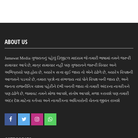
ABOUT US
Jamawat Media ગુજરાતનું પહેલું ડિજીટલ માધ્યમ જે તમારી ભાષામાં તમને જરૂરી
સમાચાર આપે છે, માત્ર સમાચાર નહીં પણ ગુજરાતને જરૂરી વિચાર અને
અભિપ્રાયો પણ હોય છે, ક્યારેક સત્તા સુઈ જાય તો એને ઢંઢોળે છે, ક્યારેક વિપક્ષની
આળસને પડકારે છે, તમારા પ્રશ્નો ના સંભળાય ત્યાં પોતે વિપક્ષ બની જાય છે, અને
જનતા રાજનીતિક ચશ્મા પહેરીને દંભી બનતી જાય તો તમારી અંદરના નાગરીકને
પણ ઢંઢોળે છે, જમાવટ તમને મોજ આપશે, સંતોષ આપશે, મજા કરાવશે પણ તમારી
અંદર દેશ માટેના કર્તવ્ય અને નાગરીકના અધિકારોની ચેતના જીવંત રાખશે