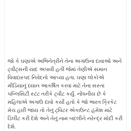
જો કે ઘણાએ અભિનેત્રીને તેના અગાઉના દાવાઓ અને
ટ્વીટ્સની યાદ અપાવી હતી જેમાં તેણીએ સમાન
વિવાદાસ્પદ નિવેદનો આપ્યા હતા. ઘણા લોકોએ
મીડિયાનું ધ્યાન આકર્ષિત કરવા માટે તેના સસ્તા
પબ્લિસિટી સ્ટંટ તરીકે ટ્વીટ કર્યું. નોંધનીય છે કે
મહિલાએ અગાઉ દાવો કર્યો હતો કે જો ભારત ક્રિકેટ
મેચ હારી જાય તો તેનું ટ્વિટર એકાઉન્ટ હંમેશ માટે
ડિલીટ કરી દેશે અને તેનું નામ બદલીને નરેન્દ્ર મોદી કરી
દેશે.