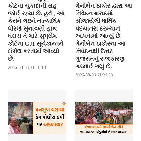
કોર્ટના ચુકાદાની રાહ
ગેનીબેન ઠાકોર દ્વારા આ
જોઈ રહ્યા છે. હવે , આ
નિવેદન થરાદમાં
કેસને લઇને તાત્કાલિક
યોજાયેલી ધાર્મિક
ધોરણે સુનાવણી હાથ
પદયાત્રા દરમ્યાન
ધરાય તે માટે સુપ્રીમ
આપવામાં આવ્યું છે.
કોર્ટના CJI સૂર્યકાન્તને
ગેનીબેન ઠાકોરના આ
ઈમેલ કરવામાં આવ્યો
નિવેદનથી ઉત્તર
છે.
ગુજરાતનું રાજકારણ
ગરમાઈ ગયું છે.
2026-08-04 21:16:13
2026-08-03 21:21:23