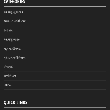
CATEGORIES
આપણું ગુજરાત
જમાવટ સ્પેશિયલ
સરકાર
આપણું ભારત
મુઠ્ઠીમાં દુનિયા
ક્રાઇમ સ્પેશિયલ
ખેલકૂદ
મનોરંજન
અન્ય
QUICK LINKS