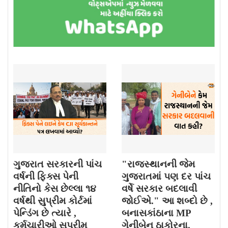
ગુજરાત સરકારની પાંચ
"રાજસ્થાનની જેમ
વર્ષની ફિક્સ પેની
ગુજરાતમાં પણ દર પાંચ
નીતિનો કેસ છેલ્લા ૧૪
વર્ષે સરકાર બદલાવી
વર્ષથી સુપ્રીમ કોર્ટમાં
જોઈએ." આ શબ્દો છે ,
પેન્ડિંગ છે ત્યારે ,
બનાસકાંઠાના MP
કર્મચારીઓ સુપ્રીમ
ગેનીબેન ઠાકોરના.