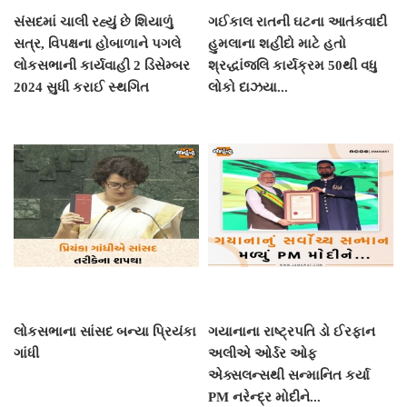
સંસદમાં ચાલી રહ્યું છે શિયાળું
ગઈકાલ રાતની ઘટના આતંકવાદી
સત્ર, વિપક્ષના હોબાળાને પગલે
હુમલાના શહીદો માટે હતો
લોકસભાની કાર્યવાહી 2 ડિસેમ્બર
શ્રદ્ધાંજલિ કાર્યક્રમ 50થી વધુ
2024 સુધી કરાઈ સ્થગિત
લોકો દાઝયા...
લોકસભાના સાંસદ બન્યા પ્રિયંકા
ગયાનાના રાષ્ટ્રપતિ ડો ઈરફાન
ગાંધી
અલીએ ઓર્ડર ઓફ
એક્સલન્સથી સન્માનિત કર્યા
PM નરેન્દ્ર મોદીને...