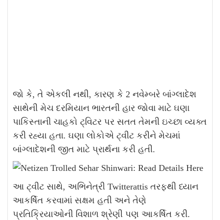
જો કે, તે એકલી નથી, કારણ કે 2 નવેમ્બરે બાંગ્લાદેશ
સાથેની મેચ દરમિયાન ભારતની હાર જોવા માટે ઘણા
પાકિસ્તાની ચાહકો ટ્વિટર પર સતત તેમની ઇચ્છા વ્યક્ત
કરી રહ્યા હતા. ઘણા લોકોએ ટ્વીટ કરીને મેચમાં
બાંગ્લાદેશની જીત માટે પ્રાર્થના કરી હતી.
આ ટ્વીટ સાથે, અભિનેત્રી Twitterattis તરફથી ધ્યાન
આકર્ષિત કરવામાં સક્ષમ હતી અને તેણે
પ્રતિક્રિયાઓની વિશાળ શ્રેણી પણ આકર્ષિત કરી.