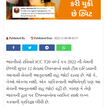
Published By :
Published Date :
2022-11-04 08:43:57
ભારતીયો રવિવારે ICC T20 વર્લ્ડ કપ 2022 ની તેમની
છેલ્લી સુપર 12 મેચમાં ઝિમ્બાબ્વે સામે ટીમ ઇન્ડિયાની
આગામી મેચની આતુરતાથી રાહ જોઈ રહ્યા છે. જો કે,
તેઓ એકલા નથી, એક પાકિસ્તાની અભિનેત્રી પણ આ
મેચની આતુરતાથી રાહ જોઈ રહી છે, કારણ કે તેણે
ભારતની હાર પર 'ઝિમ્બાબ્વેના વ્યક્તિ' સાથે લગ્ન
કરવાની પ્રતિજ્ઞા લીધી છે.