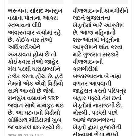
ભરૂચના સાંસદ મનસુખ
વીજલાઇનની કામગીરીને
વસાવા પોતાના આકરા
લઇને ગુજરાતના
સ્વભાવના લીધે
ખેડૂતોમાં ભારે આક્રોશ
અવારનવાર ચર્ચામાં રહે
છે. આજ મહિનાની
છે. કોઈક વાર તેઓ
શરૂઆતમાં ખેડૂતોના
અધિકારીઓને
આક્રોશને શાંત કરવા
ખખડાવતા હોય છે તો
માટે ગુજરાત સરકારે
કોઈકવાર તેઓ જાહેર
વીજલાઇનની
મંચ પરથી ધારાસભ્યોને
કામગીરીમાં
ટકોર કરતા હોય છે. હવે
બજારભાવના બે ગણા
તેમનો એક એવો વિડીયો
વળતર આપવાની
સામે આવ્યો છે જેમાં
જાહેરાત કરતો પરિપત્ર
મનસુખ વસાવાને SRP
બહાર પડ્યો તેમ છતાં
જવાન સાથે માથકૂટ થઇ
ખેડૂતોમાં નારાજગી છે.
છે. આ ઘટનાનો વિડીયો
મોરબી , પડધરી પછી
સોશ્યિલ મીડિયામાં ખુબ
આજે જામનગરના
જ વાઇરલ થઇ રહ્યો છે.
ખેડૂતો દ્વારા હજારોની
સંખ્યામાં ભેગા થઇને
2026-08-02 18:12:11