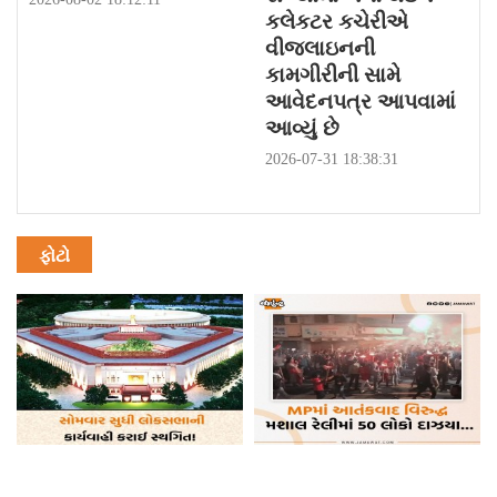
કલેકટર કચેરીએ
વીજલાઇનની
કામગીરીની સામે
આવેદનપત્ર આપવામાં
આવ્યું છે
2026-07-31 18:38:31
ફોટો