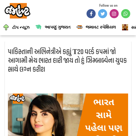
Follow us on
આપણું ગુજરાત
જમાવટ સ્પેશિયલ
ટૉપ ન્યૂઝ
સર
પાકિસ્તાની અભિનેત્રીએ કહ્યું T20 વર્લ્ડ કપમાં જો
આગામી મેચ ભારત હારી જાય તો હું ઝિમ્બાબ્વેના યુવક
સાથે લગ્ન કરીશ