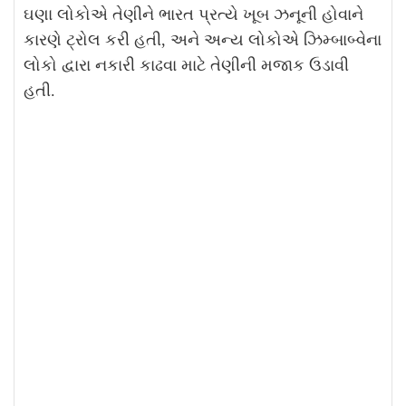
ઘણા લોકોએ તેણીને ભારત પ્રત્યે ખૂબ ઝનૂની હોવાને
કારણે ટ્રોલ કરી હતી, અને અન્ય લોકોએ ઝિમ્બાબ્વેના
લોકો દ્વારા નકારી કાઢવા માટે તેણીની મજાક ઉડાવી
હતી.