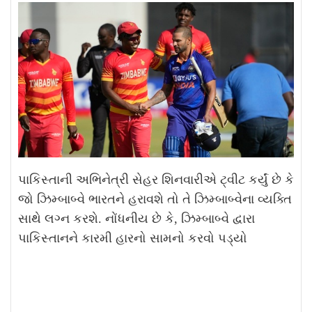
પાકિસ્તાની અભિનેત્રી સેહર શિનવારીએ ટ્વીટ કર્યું છે કે
જો ઝિમ્બાબ્વે ભારતને હરાવશે તો તે ઝિમ્બાબ્વેના વ્યક્તિ
સાથે લગ્ન કરશે. નોંધનીય છે કે, ઝિમ્બાબ્વે દ્વારા
પાકિસ્તાનને કારમી હારનો સામનો કરવો પડ્યો