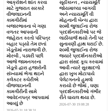
આક્રોશને શાંત કરવા
સૂર્યકાન્ત , ન્યાયમૂર્તિ
માટે ગુજરાત સરકારે
જોયમાલ્યા બાગચી
વીજલાઇનની
અને ન્યાયમૂર્તિ વી
કામગીરીમાં
મોહનાની બેન્ચ દ્વારા
બજારભાવના બે ગણા
૨૦મી જુલાઈના રોજ
વળતર આપવાની
પ્રદર્શનકારીઓ પર જે
જાહેરાત કરતો પરિપત્ર
લાઠીચાર્જ થયો તેની પર
બહાર પડ્યો તેમ છતાં
સુનાવણી હાથ ધરાઈ છે.
ખેડૂતોમાં નારાજગી છે.
૨૦મી જુલાઈના રોજ
મોરબી , પડધરી પછી
જયારે પ્રદર્શનકારીઓ
આજે જામનગરના
દ્વારા સંસદ કૂચ કરવામાં
ખેડૂતો દ્વારા હજારોની
આવી ત્યારે સુરક્ષાદળો
સંખ્યામાં ભેગા થઇને
દ્વારા ખુબ મોટાપાયે
કલેકટર કચેરીએ
પેલેટગનનો હુમલો
વીજલાઇનની
કરાયો છે જેમાં , ઘણા
કામગીરીની સામે
પ્રદર્શનકારીઓ ગંભીર
આવેદનપત્ર આપવામાં
રીતે ઘાયલ થયા છે.
આવ્યું છે
2026-07-30 19:08:28
2026-07-31 18:38:31