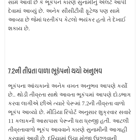
સામે આવી છે કે ભૂકંપને કારણે સુનામીનું એલર્ટ આપી
દેવામાં આવ્યું છે. અનેક સીસીટીવી ફૂટેજ પણ સામે
આવ્યા છે જેમાં ધરતીકંપ કેટલો ભયંકર હતો તે દેખાઈ
શકાય છે.
7.2ની તીવ્રતા વાળા ભૂકંપનો થયો અનુભવ
ભૂકંપના આંચકાનો અનેક વખત અનુભવ આપણે કર્યો
છે.. થોડી તીવ્રતા સાથે આવતા ભૂકંપમાં આપણે દોડભાગ
કરવા લાગીએ છીએ ત્યારે પેરૂમાં 7.2ની તીવ્રતા વાળો
ભૂકંપ આવ્યો છે. મીડિયા રિપોર્ટ અનુસાર શુક્રવાર સવારે
11 કલાકની આસપાસ પેરૂની ધરા ધ્રુજી હતી. આટલી
તીવ્રતાવાળો ભૂકંપ આવવાને કારણે સુનામીની આગાહી
કરવામાં આવી છે. દરિયામાં ઉંચા મોજા ઉછળવાની