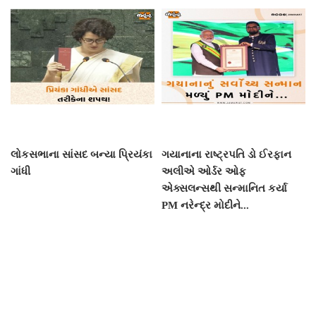
લોકસભાના સાંસદ બન્યા પ્રિયંકા
ગયાનાના રાષ્ટ્રપતિ ડો ઈરફાન
ગાંધી
અલીએ ઓર્ડર ઓફ
એક્સલન્સથી સન્માનિત કર્યા
PM નરેન્દ્ર મોદીને...