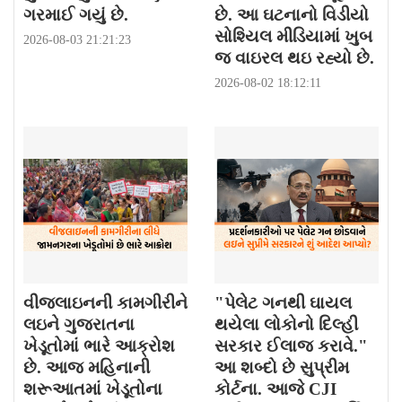
ગરમાઈ ગયું છે.
છે. આ ઘટનાનો વિડીયો
સોશ્યિલ મીડિયામાં ખુબ
2026-08-03 21:21:23
જ વાઇરલ થઇ રહ્યો છે.
2026-08-02 18:12:11
વીજલાઇનની કામગીરીને
"પેલેટ ગનથી ઘાયલ
લઇને ગુજરાતના
થયેલા લોકોનો દિલ્હી
ખેડૂતોમાં ભારે આક્રોશ
સરકાર ઈલાજ કરાવે."
છે. આજ મહિનાની
આ શબ્દો છે સુપ્રીમ
શરૂઆતમાં ખેડૂતોના
કોર્ટના. આજે CJI