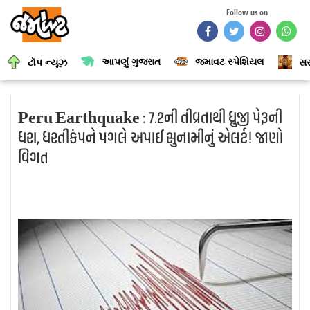
Follow us on
આપણું ગુજરાત
જમાવટ સ્પેશિયલ
ટૉપ ન્યૂઝ
સર
Peru Earthquake : 7.2ની તીવ્રતાથી ધ્રુજી પેરૂની
ધરા, ધરતીકંપને પગલે અપાઈ સુનામીનું એલર્ટ! જાણો
વિગત