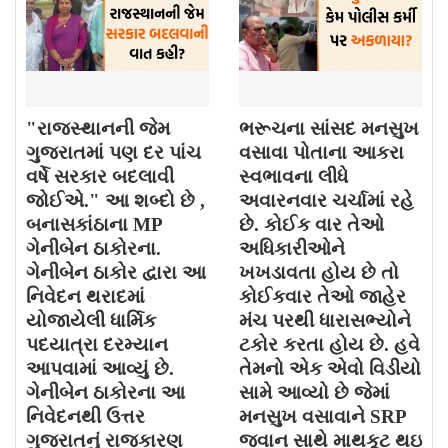
"રાજસ્થાનની જેમ
ભરૂચના સાંસદ મનસુખ
ગુજરાતમાં પણ દર પાંચ
વસાવા પોતાના આકરા
વર્ષે સરકાર બદલાવી
સ્વભાવના લીધે
જોઈએ." આ શબ્દો છે ,
અવારનવાર ચર્ચામાં રહે
બનાસકાંઠાના MP
છે. કોઈક વાર તેઓ
ગેનીબેન ઠાકોરના.
અધિકારીઓને
ગેનીબેન ઠાકોર દ્વારા આ
ખખડાવતા હોય છે તો
નિવેદન થરાદમાં
કોઈકવાર તેઓ જાહેર
યોજાયેલી ધાર્મિક
મંચ પરથી ધારાસભ્યોને
પદયાત્રા દરમ્યાન
ટકોર કરતા હોય છે. હવે
આપવામાં આવ્યું છે.
તેમનો એક એવો વિડીયો
ગેનીબેન ઠાકોરના આ
સામે આવ્યો છે જેમાં
નિવેદનથી ઉત્તર
મનસુખ વસાવાને SRP
ગુજરાતનું રાજકારણ
જવાન સાથે માથકૂટ થઇ