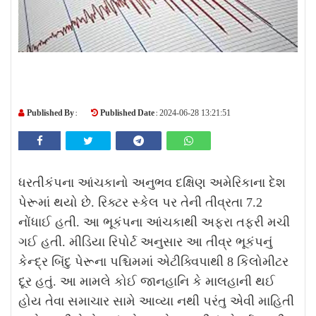
Published By :
Published Date :
2024-06-28 13:21:51
ધરતીકંપના આંચકાનો અનુભવ દક્ષિણ અમેરિકાના દેશ
પેરૂમાં થયો છે. રિક્ટર સ્કેલ પર તેની તીવ્રતા 7.2
નોંધાઈ હતી. આ ભૂકંપના આંચકાથી અફરા તફરી મચી
ગઈ હતી. મીડિયા રિપોર્ટ અનુસાર આ તીવ્ર ભૂકંપનું
કેન્દ્ર બિંદુ પેરૂના પશ્ચિમમાં એટીક્વિપાથી 8 કિલોમીટર
દૂર હતું. આ મામલે કોઈ જાનહાનિ કે માલહાની થઈ
હોય તેવા સમાચાર સામે આવ્યા નથી પરંતુ એવી માહિતી