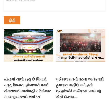
ફોટો
સંસદમાં ચાલી રહ્યું છે શિયાળું
ગઈકાલ રાતની ઘટના આતંકવાદી
સત્ર, વિપક્ષના હોબાળાને પગલે
હુમલાના શહીદો માટે હતો
લોકસભાની કાર્યવાહી 2 ડિસેમ્બર
શ્રદ્ધાંજલિ કાર્યક્રમ 50થી વધુ
2024 સુધી કરાઈ સ્થગિત
લોકો દાઝયા...