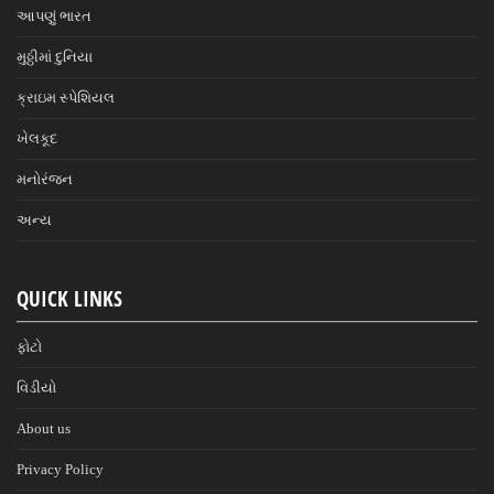
આપણું ભારત
મુઠ્ઠીમાં દુનિયા
ક્રાઇમ સ્પેશિયલ
ખેલકૂદ
મનોરંજન
અન્ય
QUICK LINKS
ફોટો
વિડીયો
About us
Privacy Policy