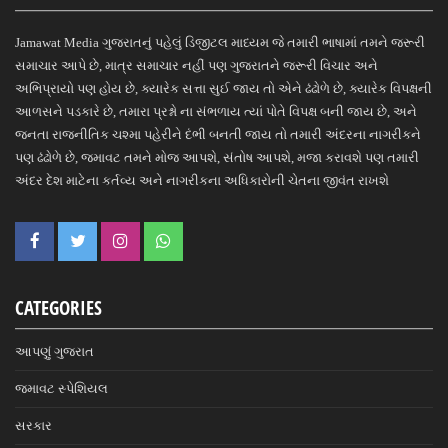
Jamawat Media ગુજરાતનું પહેલું ડિજીટલ માધ્યમ જે તમારી ભાષામાં તમને જરૂરી
સમાચાર આપે છે, માત્ર સમાચાર નહીં પણ ગુજરાતને જરૂરી વિચાર અને
અભિપ્રાયો પણ હોય છે, ક્યારેક સત્તા સુઈ જાય તો એને ઢંઢોળે છે, ક્યારેક વિપક્ષની
આળસને પડકારે છે, તમારા પ્રશ્નો ના સંભળાય ત્યાં પોતે વિપક્ષ બની જાય છે, અને
જનતા રાજનીતિક ચશ્મા પહેરીને દંભી બનતી જાય તો તમારી અંદરના નાગરીકને
પણ ઢંઢોળે છે, જમાવટ તમને મોજ આપશે, સંતોષ આપશે, મજા કરાવશે પણ તમારી
અંદર દેશ માટેના કર્તવ્ય અને નાગરીકના અધિકારોની ચેતના જીવંત રાખશે
CATEGORIES
આપણું ગુજરાત
જમાવટ સ્પેશિયલ
સરકાર