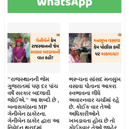
"રાજસ્થાનની જેમ
ભરૂચના સાંસદ મનસુખ
ગુજરાતમાં પણ દર પાંચ
વસાવા પોતાના આકરા
વર્ષે સરકાર બદલાવી
સ્વભાવના લીધે
જોઈએ." આ શબ્દો છે ,
અવારનવાર ચર્ચામાં રહે
બનાસકાંઠાના MP
છે. કોઈક વાર તેઓ
ગેનીબેન ઠાકોરના.
અધિકારીઓને
ગેનીબેન ઠાકોર દ્વારા આ
ખખડાવતા હોય છે તો
નિવેદન થરાદમાં
કોઈકવાર તેઓ જાહેર