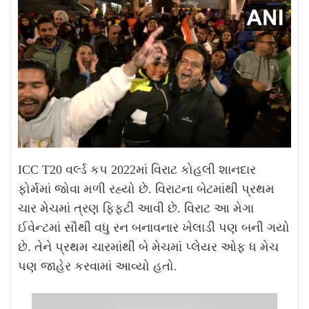
ICC T20 વર્લ્ડ કપ 2022માં વિરાટ કોહલી શાનદાર
ફોર્મમાં જોવા મળી રહ્યો છે. વિરાટના બેટમાંથી પ્રથમ
ચાર મેચમાં ત્રણ ફિફ્ટી આવી છે. વિરાટ આ મેગા
ઈવેન્ટમાં સૌથી વધુ રન બનાવનાર ખેલાડી પણ બની ગયો
છે. તેને પ્રથમ ચારમાંથી બે મેચમાં પ્લેયર ઓફ ધ મેચ
પણ જાહેર કરવામાં આવ્યો હતો.