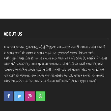
ABOUT US
Jamawat Media ગુજરાતનું પહેલું ડિજીટલ માધ્યમ જે તમારી ભાષામાં તમને જરૂરી
સમાચાર આપે છે, માત્ર સમાચાર નહીં પણ ગુજરાતને જરૂરી વિચાર અને
અભિપ્રાયો પણ હોય છે, ક્યારેક સત્તા સુઈ જાય તો એને ઢંઢોળે છે, ક્યારેક વિપક્ષની
આળસને પડકારે છે, તમારા પ્રશ્નો ના સંભળાય ત્યાં પોતે વિપક્ષ બની જાય છે, અને
જનતા રાજનીતિક ચશ્મા પહેરીને દંભી બનતી જાય તો તમારી અંદરના નાગરીકને
પણ ઢંઢોળે છે, જમાવટ તમને મોજ આપશે, સંતોષ આપશે, મજા કરાવશે પણ તમારી
અંદર દેશ માટેના કર્તવ્ય અને નાગરીકના અધિકારોની ચેતના જીવંત રાખશે