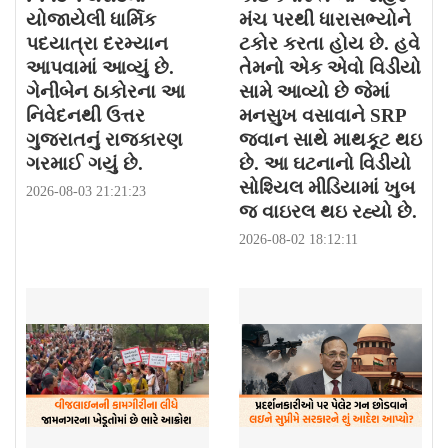
યોજાયેલી ધાર્મિક
મંચ પરથી ધારાસભ્યોને
પદયાત્રા દરમ્યાન
ટકોર કરતા હોય છે. હવે
આપવામાં આવ્યું છે.
તેમનો એક એવો વિડીયો
ગેનીબેન ઠાકોરના આ
સામે આવ્યો છે જેમાં
નિવેદનથી ઉત્તર
મનસુખ વસાવાને SRP
ગુજરાતનું રાજકારણ
જવાન સાથે માથકૂટ થઇ
ગરમાઈ ગયું છે.
છે. આ ઘટનાનો વિડીયો
સોશ્યિલ મીડિયામાં ખુબ
2026-08-03 21:21:23
જ વાઇરલ થઇ રહ્યો છે.
2026-08-02 18:12:11