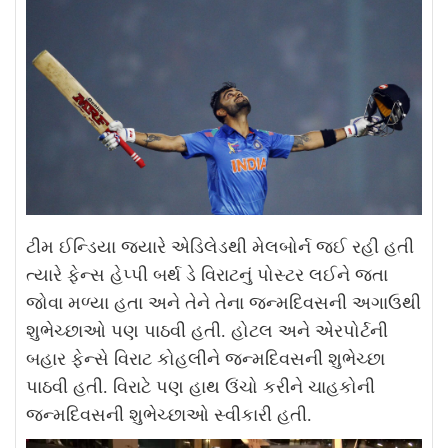
ટીમ ઈન્ડિયા જ્યારે એડિલેડથી મેલબોર્ન જઈ રહી હતી
ત્યારે ફેન્સ હેપ્પી બર્થ ડે વિરાટનું પોસ્ટર લઈને જતા
જોવા મળ્યા હતા અને તેને તેના જન્મદિવસની અગાઉથી
શુભેચ્છાઓ પણ પાઠવી હતી. હોટલ અને એરપોર્ટની
બહાર ફેન્સે વિરાટ કોહલીને જન્મદિવસની શુભેચ્છા
પાઠવી હતી. વિરાટે પણ હાથ ઉંચો કરીને ચાહકોની
જન્મદિવસની શુભેચ્છાઓ સ્વીકારી હતી.