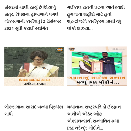
સંસદમાં ચાલી રહ્યું છે શિયાળું
ગઈકાલ રાતની ઘટના આતંકવાદી
સત્ર, વિપક્ષના હોબાળાને પગલે
હુમલાના શહીદો માટે હતો
લોકસભાની કાર્યવાહી 2 ડિસેમ્બર
શ્રદ્ધાંજલિ કાર્યક્રમ 50થી વધુ
2024 સુધી કરાઈ સ્થગિત
લોકો દાઝયા...
લોકસભાના સાંસદ બન્યા પ્રિયંકા
ગયાનાના રાષ્ટ્રપતિ ડો ઈરફાન
ગાંધી
અલીએ ઓર્ડર ઓફ
એક્સલન્સથી સન્માનિત કર્યા
PM નરેન્દ્ર મોદીને...