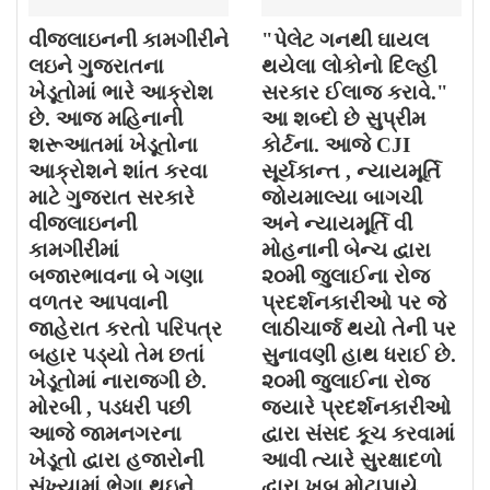
વીજલાઇનની કામગીરીને
"પેલેટ ગનથી ઘાયલ
લઇને ગુજરાતના
થયેલા લોકોનો દિલ્હી
ખેડૂતોમાં ભારે આક્રોશ
સરકાર ઈલાજ કરાવે."
છે. આજ મહિનાની
આ શબ્દો છે સુપ્રીમ
શરૂઆતમાં ખેડૂતોના
કોર્ટના. આજે CJI
આક્રોશને શાંત કરવા
સૂર્યકાન્ત , ન્યાયમૂર્તિ
માટે ગુજરાત સરકારે
જોયમાલ્યા બાગચી
વીજલાઇનની
અને ન્યાયમૂર્તિ વી
કામગીરીમાં
મોહનાની બેન્ચ દ્વારા
બજારભાવના બે ગણા
૨૦મી જુલાઈના રોજ
વળતર આપવાની
પ્રદર્શનકારીઓ પર જે
જાહેરાત કરતો પરિપત્ર
લાઠીચાર્જ થયો તેની પર
બહાર પડ્યો તેમ છતાં
સુનાવણી હાથ ધરાઈ છે.
ખેડૂતોમાં નારાજગી છે.
૨૦મી જુલાઈના રોજ
મોરબી , પડધરી પછી
જયારે પ્રદર્શનકારીઓ
આજે જામનગરના
દ્વારા સંસદ કૂચ કરવામાં
ખેડૂતો દ્વારા હજારોની
આવી ત્યારે સુરક્ષાદળો
સંખ્યામાં ભેગા થઇને
દ્વારા ખુબ મોટાપાયે