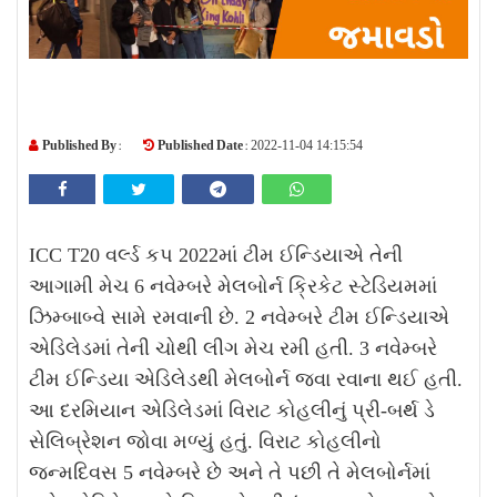
Published By :
Published Date :
2022-11-04 14:15:54
ICC T20 વર્લ્ડ કપ 2022માં ટીમ ઈન્ડિયાએ તેની
આગામી મેચ 6 નવેમ્બરે મેલબોર્ન ક્રિકેટ સ્ટેડિયમમાં
ઝિમ્બાબ્વે સામે રમવાની છે. 2 નવેમ્બરે ટીમ ઈન્ડિયાએ
એડિલેડમાં તેની ચોથી લીગ મેચ રમી હતી. 3 નવેમ્બરે
ટીમ ઈન્ડિયા એડિલેડથી મેલબોર્ન જવા રવાના થઈ હતી.
આ દરમિયાન એડિલેડમાં વિરાટ કોહલીનું પ્રી-બર્થ ડે
સેલિબ્રેશન જોવા મળ્યું હતું. વિરાટ કોહલીનો
જન્મદિવસ 5 નવેમ્બરે છે અને તે પછી તે મેલબોર્નમાં