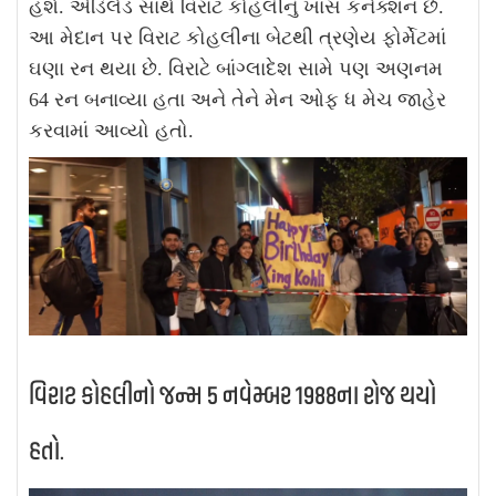
હશે. એડિલેડ સાથે વિરાટ કોહલીનું ખાસ કનેક્શન છે.
આ મેદાન પર વિરાટ કોહલીના બેટથી ત્રણેય ફોર્મેટમાં
ઘણા રન થયા છે. વિરાટે બાંગ્લાદેશ સામે પણ અણનમ
64 રન બનાવ્યા હતા અને તેને મેન ઓફ ધ મેચ જાહેર
કરવામાં આવ્યો હતો.
વિરાટ કોહલીનો જન્મ 5 નવેમ્બર 1988ના રોજ થયો
હતો.