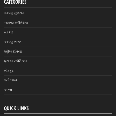
CATEGORIES
આપણું ગુજરાત
જમાવટ સ્પેશિયલ
સરકાર
આપણું ભારત
મુઠ્ઠીમાં દુનિયા
ક્રાઇમ સ્પેશિયલ
ખેલકૂદ
મનોરંજન
અન્ય
QUICK LINKS