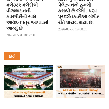
કલેકટર કચેરીએ
પેલેટગનનો હુમલો
વીજલાઇનની
કરાયો છે જેમાં , ઘણા
કામગીરીની સામે
પ્રદર્શનકારીઓ ગંભીર
આવેદનપત્ર આપવામાં
રીતે ઘાયલ થયા છે.
આવ્યું છે
2026-07-30 19:08:28
2026-07-31 18:38:31
ફોટો