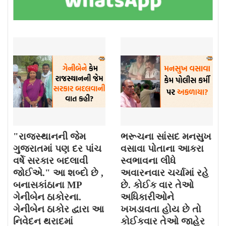
"રાજસ્થાનની જેમ
ભરૂચના સાંસદ મનસુખ
ગુજરાતમાં પણ દર પાંચ
વસાવા પોતાના આકરા
વર્ષે સરકાર બદલાવી
સ્વભાવના લીધે
જોઈએ." આ શબ્દો છે ,
અવારનવાર ચર્ચામાં રહે
બનાસકાંઠાના MP
છે. કોઈક વાર તેઓ
ગેનીબેન ઠાકોરના.
અધિકારીઓને
ગેનીબેન ઠાકોર દ્વારા આ
ખખડાવતા હોય છે તો
નિવેદન થરાદમાં
કોઈકવાર તેઓ જાહેર