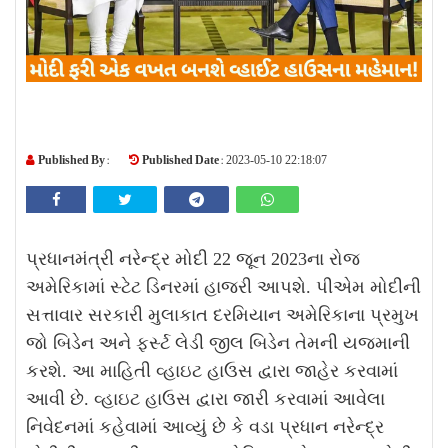
Published By :
Published Date :
2023-05-10 22:18:07
પ્રધાનમંત્રી નરેન્દ્ર મોદી 22 જૂન 2023ના રોજ
અમેરિકામાં સ્ટેટ ડિનરમાં હાજરી આપશે. પીએમ મોદીની
સત્તાવાર સરકારી મુલાકાત દરમિયાન અમેરિકાના પ્રમુખ
જો બિડેન અને ફર્સ્ટ લેડી જીલ બિડેન તેમની યજમાની
કરશે. આ માહિતી વ્હાઇટ હાઉસ દ્વારા જાહેર કરવામાં
આવી છે. વ્હાઇટ હાઉસ દ્વારા જારી કરવામાં આવેલા
નિવેદનમાં કહેવામાં આવ્યું છે કે વડા પ્રધાન નરેન્દ્ર