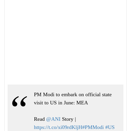
PM Modi to embark on official state
visit to US in June: MEA
Read
@ANI
Story |
https://t.co/xi09rdKljH
#PMModi
#US