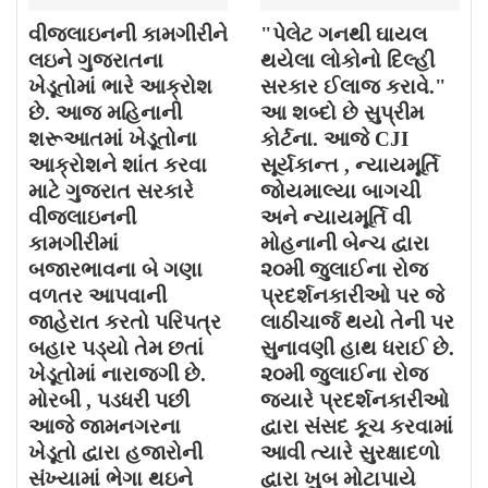
વીજલાઇનની કામગીરીને
"પેલેટ ગનથી ઘાયલ
લઇને ગુજરાતના
થયેલા લોકોનો દિલ્હી
ખેડૂતોમાં ભારે આક્રોશ
સરકાર ઈલાજ કરાવે."
છે. આજ મહિનાની
આ શબ્દો છે સુપ્રીમ
શરૂઆતમાં ખેડૂતોના
કોર્ટના. આજે CJI
આક્રોશને શાંત કરવા
સૂર્યકાન્ત , ન્યાયમૂર્તિ
માટે ગુજરાત સરકારે
જોયમાલ્યા બાગચી
વીજલાઇનની
અને ન્યાયમૂર્તિ વી
કામગીરીમાં
મોહનાની બેન્ચ દ્વારા
બજારભાવના બે ગણા
૨૦મી જુલાઈના રોજ
વળતર આપવાની
પ્રદર્શનકારીઓ પર જે
જાહેરાત કરતો પરિપત્ર
લાઠીચાર્જ થયો તેની પર
બહાર પડ્યો તેમ છતાં
સુનાવણી હાથ ધરાઈ છે.
ખેડૂતોમાં નારાજગી છે.
૨૦મી જુલાઈના રોજ
મોરબી , પડધરી પછી
જયારે પ્રદર્શનકારીઓ
આજે જામનગરના
દ્વારા સંસદ કૂચ કરવામાં
ખેડૂતો દ્વારા હજારોની
આવી ત્યારે સુરક્ષાદળો
સંખ્યામાં ભેગા થઇને
દ્વારા ખુબ મોટાપાયે