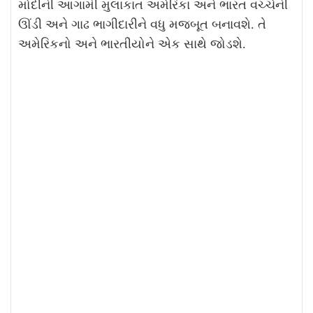
મોદીની આગામી મુલાકાત અમેરિકા અને ભારત વચ્ચેની
ઊંડી અને ગાઢ ભાગીદારીને વધુ મજબૂત બનાવશે. તે
અમેરિકનો અને ભારતીયોને એક સાથે જોડશે.