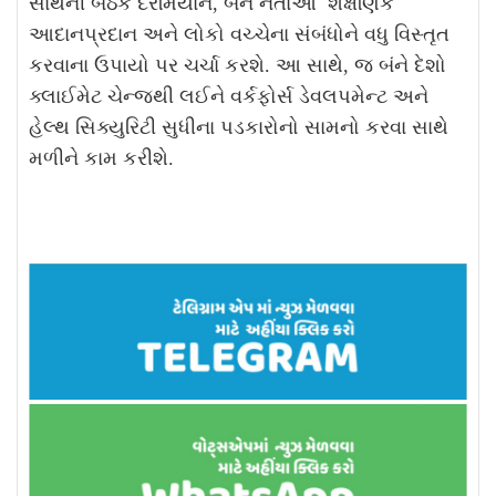
સાથેની બેઠક દરમિયાન, બંને નેતાઓ શૈક્ષણિક
આદાનપ્રદાન અને લોકો વચ્ચેના સંબંધોને વધુ વિસ્તૃત
કરવાના ઉપાયો પર ચર્ચા કરશે. આ સાથે, જ બંને દેશો
ક્લાઈમેટ ચેન્જથી લઈને વર્કફોર્સ ડેવલપમેન્ટ અને
હેલ્થ સિક્યુરિટી સુધીના પડકારોનો સામનો કરવા સાથે
મળીને કામ કરીશે.