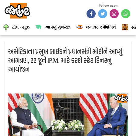
Follow us on
આપણું ગુજરાત
જમાવટ સ્પેશિયલ
ટૉપ ન્યૂઝ
સર
અમેરિકાના પ્રમુખ બાઈડને પ્રધાનમંત્રી મોદીને આપ્યું
આમંત્રણ, 22 જૂને PM માટે કરશે સ્ટેટ ડિનરનું
આયોજન