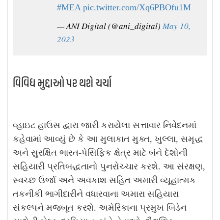
#MEA
pic.twitter.com/Xq6PBOfu1M
— ANI Digital (@ani_digital)
May 10,
2023
વિવિધ મુદ્દાઓ પર થશે ચર્ચા
વ્હાઇટ હાઉસ દ્વારા જારી કરાયેલા સત્તાવાર નિવેદનમાં
કહેવામાં આવ્યું છે કે આ મુલાકાત મુક્ત, ખુલ્લા, સમૃદ્ધ
અને સુરક્ષિત ભારત-પેસિફિક ક્ષેત્ર માટે બંને દેશોની
સહિયારી પ્રતિબદ્ધતાનો પુનરોચ્ચાર કરશે. આ સંરક્ષણ,
સ્વચ્છ ઉર્જા અને અવકાશ સહિત અમારી વ્યૂહાત્મક
તકનીકી ભાગીદારીને વધારવાના અમારા સહિયારા
સંકલ્પને મજબૂત કરશે. અમેરિકાના પ્રમુખ બિડેન