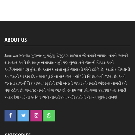
ABOUT US
Jamawat Media ગુજરાતનું પહેલું ડિજીટલ માધ્યમ જે તમારી ભાષામાં તમને જરૂરી
સમાચાર આપે છે, માત્ર સમાચાર નહીં પણ ગુજરાતને જરૂરી વિચાર અને
અભિપ્રાયો પણ હોય છે, ક્યારેક સત્તા સુઈ જાય તો એને ઢંઢોળે છે, ક્યારેક વિપક્ષની
આળસને પડકારે છે, તમારા પ્રશ્નો ના સંભળાય ત્યાં પોતે વિપક્ષ બની જાય છે, અને
જનતા રાજનીતિક ચશ્મા પહેરીને દંભી બનતી જાય તો તમારી અંદરના નાગરીકને
પણ ઢંઢોળે છે, જમાવટ તમને મોજ આપશે, સંતોષ આપશે, મજા કરાવશે પણ તમારી
અંદર દેશ માટેના કર્તવ્ય અને નાગરીકના અધિકારોની ચેતના જીવંત રાખશે