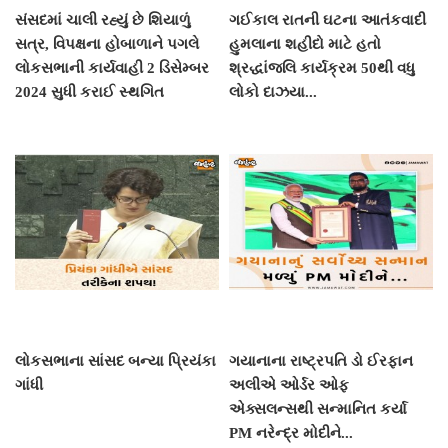
સંસદમાં ચાલી રહ્યું છે શિયાળું
ગઈકાલ રાતની ઘટના આતંકવાદી
સત્ર, વિપક્ષના હોબાળાને પગલે
હુમલાના શહીદો માટે હતો
લોકસભાની કાર્યવાહી 2 ડિસેમ્બર
શ્રદ્ધાંજલિ કાર્યક્રમ 50થી વધુ
2024 સુધી કરાઈ સ્થગિત
લોકો દાઝયા...
લોકસભાના સાંસદ બન્યા પ્રિયંકા
ગયાનાના રાષ્ટ્રપતિ ડો ઈરફાન
ગાંધી
અલીએ ઓર્ડર ઓફ
એક્સલન્સથી સન્માનિત કર્યા
PM નરેન્દ્ર મોદીને...