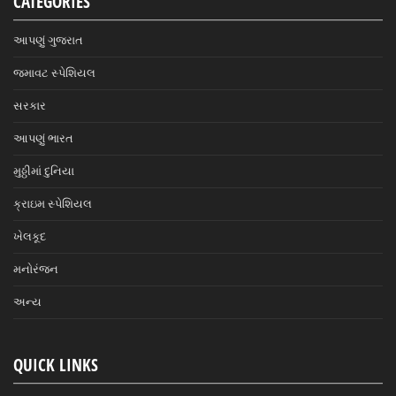
CATEGORIES
આપણું ગુજરાત
જમાવટ સ્પેશિયલ
સરકાર
આપણું ભારત
મુઠ્ઠીમાં દુનિયા
ક્રાઇમ સ્પેશિયલ
ખેલકૂદ
મનોરંજન
અન્ય
QUICK LINKS