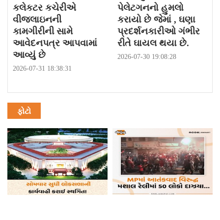
કલેકટર કચેરીએ
પેલેટગનનો હુમલો
વીજલાઇનની
કરાયો છે જેમાં , ઘણા
કામગીરીની સામે
પ્રદર્શનકારીઓ ગંભીર
આવેદનપત્ર આપવામાં
રીતે ઘાયલ થયા છે.
આવ્યું છે
2026-07-30 19:08:28
2026-07-31 18:38:31
ફોટો