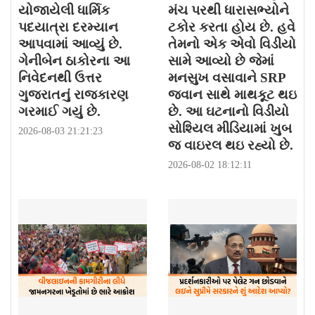
યોજાયેલી ધાર્મિક
મંચ પરથી ધારાસભ્યોને
પદયાત્રા દરમ્યાન
ટકોર કરતા હોય છે. હવે
આપવામાં આવ્યું છે.
તેમનો એક એવો વિડીયો
ગેનીબેન ઠાકોરના આ
સામે આવ્યો છે જેમાં
નિવેદનથી ઉત્તર
મનસુખ વસાવાને SRP
ગુજરાતનું રાજકારણ
જવાન સાથે માથકૂટ થઇ
ગરમાઈ ગયું છે.
છે. આ ઘટનાનો વિડીયો
સોશ્યિલ મીડિયામાં ખુબ
2026-08-03 21:21:23
જ વાઇરલ થઇ રહ્યો છે.
2026-08-02 18:12:11